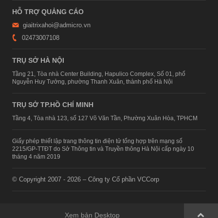
HỖ TRỢ QUẢNG CÁO
giaitrixahoi@admicro.vn
02473007108
TRỤ SỞ HÀ NỘI
Tầng 21, Tòa nhà Center Building, Hapulico Complex, Số 01, phố
Nguyễn Huy Tưởng, phường Thanh Xuân, thành phố Hà Nội
TRỤ SỞ TP.HỒ CHÍ MINH
Tầng 4, Tòa nhà 123, số 127 Võ Văn Tần, Phường Xuân Hòa, TPHCM
Giấy phép thiết lập trang thông tin điện tử tổng hợp trên mạng số
2215/GP-TTĐT do Sở Thông tin và Truyền thông Hà Nội cấp ngày 10
tháng 4 năm 2019
© Copyright 2007 - 2026 – Công ty Cổ phần VCCorp
Xem bản Desktop