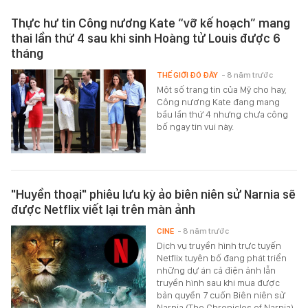
Thực hư tin Công nương Kate “vỡ kế hoạch” mang
thai lần thứ 4 sau khi sinh Hoàng tử Louis được 6
tháng
THẾ GIỚI ĐÓ ĐÂY
- 8 năm trước
Một số trang tin của Mỹ cho hay,
Công nương Kate đang mang
bầu lần thứ 4 nhưng chưa công
bố ngay tin vui này.
"Huyền thoại" phiêu lưu kỳ ảo biên niên sử Narnia sẽ
được Netflix viết lại trên màn ảnh
CINE
- 8 năm trước
Dịch vụ truyền hình trực tuyến
Netflix tuyên bố đang phát triển
những dự án cả điện ảnh lẫn
truyền hình sau khi mua được
bản quyền 7 cuốn Biên niên sử
Narnia (The Chronicles of Narnia).