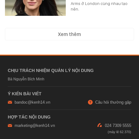
Arms ở London cùng nhau tạo
nên.
Xem thêm
CHỊU TRÁCH NHIỆM QUẢN LÝ NỘI DUNG
Bà Nguyễn Bích Minh
Ý KIẾN BÀI VIẾT
bandoc@kenh14.vn
Câu hỏi thường gặp
HỢP TÁC NỘI DUNG
marketing@kenh14.vn
024 7309 5555