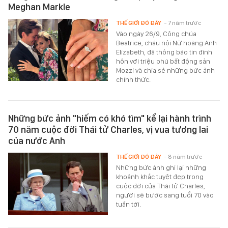
Meghan Markle
THẾ GIỚI ĐÓ ĐÂY
- 7 năm trước
Vào ngày 26/9, Công chúa
Beatrice, cháu nội Nữ hoàng Anh
Elizabeth, đã thông báo tin đính
hôn với triệu phú bất động sản
Mozzi và chia sẻ những bức ảnh
chính thức.
Những bức ảnh "hiếm có khó tìm" kể lại hành trình
70 năm cuộc đời Thái tử Charles, vị vua tương lai
của nước Anh
THẾ GIỚI ĐÓ ĐÂY
- 8 năm trước
Những bức ảnh ghi lại những
khoảnh khắc tuyệt đẹp trong
cuộc đời của Thái tử Charles,
người sẽ bước sang tuổi 70 vào
tuần tới.