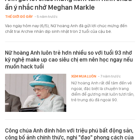
ẩn ý nhắc nhở Meghan Markle
THẾ GIỚI ĐÓ ĐÂY
- 5 năm trước
Vào ngày hôm nay (6/5), Nữ hoàng Anh đã gửi lời chúc mừng đến
chắt trai Archie nhân dịp sinh nhật tròn 2 tuổi của cậu bé.
Nữ hoàng Anh luôn trẻ hơn nhiều so với tuổi 93 nhờ
kỹ nghệ make up cao siêu chị em nên học ngay nếu
muốn hack tuổi
XEM MUA LUÔN
- 7 năm trước
Nữ hoàng Anh rất để tâm đến vẻ
ngoài, đặc biệt là chuyện trang
điểm để gương mặt luôn tươi tắn,
trẻ trung dù đã ngoài 90.
Công chúa Anh đính hôn với triệu phú bất động sản,
công bố ảnh chính thức, nghi "đạo" phong cách của