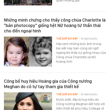
quân Hoàng gia.
Những minh chứng cho thấy công chúa Charlotte là
"bản photocopy" giống hệt Nữ hoàng từ thần thái
cho đến ngoại hình
THẾ GIỚI ĐÓ ĐÂY
- 8 năm trước
Hãy xem những bức ảnh trong
bài viết này, bạn cũng sẽ ngỡ
ngàng khi thấy sự giống nhau của
Công chúa Charlotte và Nữ
hoàng Anh.
Công bố huy hiệu Hoàng gia của Công nương
Meghan do cô tự tay tham gia thiết kế
THẾ GIỚI ĐÓ ĐÂY
- 8 năm trước
Được biết, đây là huy hiệu do
Công nương Meghan kết hợp với
Viện thiết kế phù hiệu College of