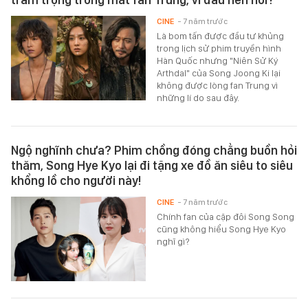
CINE
- 7 năm trước
Là bom tấn được đầu tư khủng
trong lịch sử phim truyền hình
Hàn Quốc nhưng "Niên Sử Ký
Arthdal" của Song Joong Ki lại
không được lòng fan Trung vì
những lí do sau đây.
Ngộ nghĩnh chưa? Phim chồng đóng chẳng buồn hỏi
thăm, Song Hye Kyo lại đi tặng xe đồ ăn siêu to siêu
khổng lồ cho người này!
CINE
- 7 năm trước
Chính fan của cặp đôi Song Song
cũng không hiểu Song Hye Kyo
nghĩ gì?