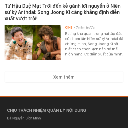
Từ Hậu Duệ Mặt Trời đến kẻ gánh lời nguyền ở Niên
sử ký Arthdal: Song Joong Ki càng khẳng định diễn
xuất vượt trội!
CINE
- 7 năm trước
Rating khả quan trong hai tập đầu
của bom tấn Niên sử ký Arthdal đã
chứng minh, Song Joong Ki rất
biết cách chọn kịch bản để thể
hiện năng lực diễn xuất của mình.
Xem thêm
CHỊU TRÁCH NHIỆM QUẢN LÝ NỘI DUNG
Bà Nguyễn Bích Minh