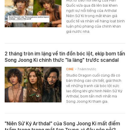
Một tờ báo nổi tiếng của Hàn
Quốc vừa qua đã lên bài khen
ngợi sự nổi tiếng của Arthdal
Niên Sử Kí trong mắt khán giả
quốc tế và nhận về hàng loạt bình
luận phũ phàng của chính khán
giả nước nhà.
2 tháng tròn im lặng về tin đồn bóc lột, ekip bom tấn
Song Joong Ki chính thức "la làng" trước scandal
CINE
- 7 năm trước
Studio Dragon cuối cùng đã có
bản thông cáo chi tiết, giải thích
về những tranh cãi bóc lột sức
lao động khi ghi hình Niên Sử Ký
Arthdal, bom tấn mới nhất mà
Song Joong Ki tham gia.
"Niên Sử Ký Arthdal" của Song Joong Ki mất điểm
trầm trọng trong mắt fan Trung, vì đâu nên nỗi?