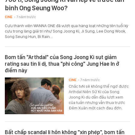
binh Ong Seung Woo?
CINE
- 7 năm trước
Cựu thành viên WANNA ONE đã vượt qua hàng loạt những tên tuổi kỳ
cựu trong làng giải trí như Song Joong Ki, Ji Sung, Lee Dong Wook,
Song Seung Hun, Bi Rain...
Bom tấn "Arthdal" của Song Joong Ki sụt giảm
rating sau tin li dị, thua "phi công" Jung Hae In ở
điểm này
CINE
- 7 năm trước
Chắc tvN sẽ không thể ngờ được
Arthdal Niên Sử Kí của Song
Joong Ki dù dẫn đầu lượt xem
của tuần nhưng vẫn thua trước
Đêm Xuân một cách đau đớn.
Bất chấp scandal li hôn không "xin phép", bom tấn