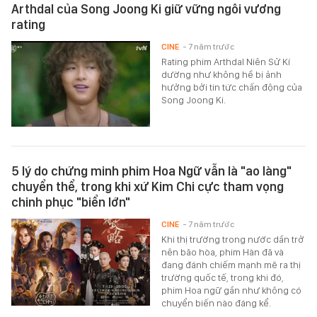
Arthdal của Song Joong Ki giữ vững ngôi vương
rating
CINE
- 7 năm trước
Rating phim Arthdal Niên Sử Kí
dường như không hề bị ảnh
hưởng bởi tin tức chấn động của
Song Joong Ki.
5 lý do chứng minh phim Hoa Ngữ vẫn là "ao làng"
chuyển thể, trong khi xứ Kim Chi cực tham vọng
chinh phục "biển lớn"
CINE
- 7 năm trước
Khi thị trường trong nước dần trở
nên bão hòa, phim Hàn đã và
đang đánh chiếm mạnh mẽ ra thị
trường quốc tế, trong khi đó,
phim Hoa ngữ gần như không có
chuyển biến nào đáng kể.