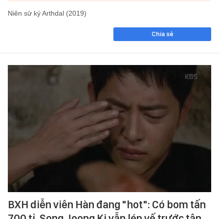
Niên sử ký Arthdal (2019)
Chia sẻ
BXH diễn viên Hàn đang "hot": Có bom tấn
700 tỉ, Song Joong Ki vẫn lép vế trước tân