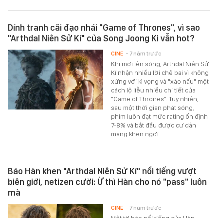
Dính tranh cãi đạo nhái "Game of Thrones", vì sao
"Arthdal Niên Sử Kí" của Song Joong Ki vẫn hot?
CINE
- 7 năm trước
Khi mới lên sóng, Arthdal Niên Sử
Kí nhận nhiều lời chê bai vì không
xứng với kì vọng và "xào nấu" một
cách lộ liễu nhiều chi tiết của
"Game of Thrones". Tuy nhiên,
sau một thời gian phát sóng,
phim luôn đạt mức rating ổn định
7-8% và bắt đầu được cư dân
mạng khen ngợi.
Báo Hàn khen "Arthdal Niên Sử Kí" nổi tiếng vượt
biên giới, netizen cười: Ừ thì Hàn cho nó "pass" luôn
mà
CINE
- 7 năm trước