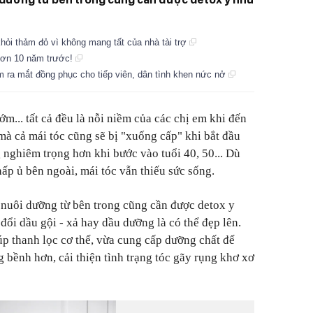
khỏi thảm đỏ vì không mang tất của nhà tài trợ
hơn 10 năm trước!
 ra mắt đồng phục cho tiếp viên, dân tình khen nức nở
ớm... tất cả đều là nỗi niềm của các chị em khi đến
 mà cả mái tóc cũng sẽ bị "xuống cấp" khi bắt đầu
 nghiêm trọng hơn khi bước vào tuổi 40, 50... Dù
hấp ủ bên ngoài, mái tóc vẫn thiếu sức sống.
 nuôi dưỡng từ bên trong cũng cần được detox y
đổi dầu gội - xả hay dầu dưỡng là có thể đẹp lên.
p thanh lọc cơ thể, vừa cung cấp dưỡng chất để
 bềnh hơn, cải thiện tình trạng tóc gãy rụng khơ xơ