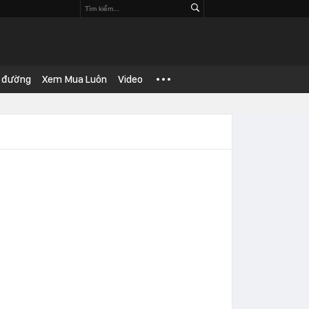
 đường
Xem Mua Luôn
Video