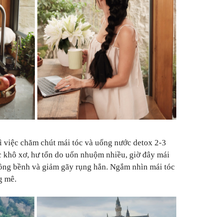
rì việc chăm chút mái tóc và uống nước detox 2-3
óc khô xơ, hư tổn do uốn nhuộm nhiều, giờ đây mái
ồng bềnh và giảm gãy rụng hẳn. Ngắm nhìn mái tóc
g mê.