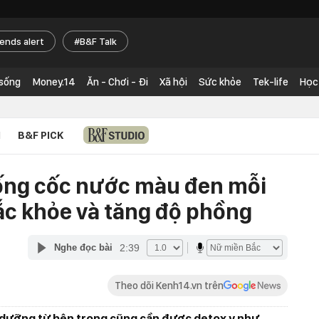
rends alert
B&F Talk
 sống
Money.14
Ăn - Chơi - Đi
Xã hội
Sức khỏe
Tek-life
Học
N
B&F PICK
ống cốc nước màu đen mỗi
ắc khỏe và tăng độ phồng
2:39
Nghe đọc bài
Theo dõi Kenh14.vn trên
 dưỡng từ bên trong cũng cần được detox y như