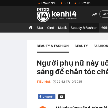
EMAGAZINE
ID.14
SHOWLIVE
t
Star
Ciné
Musik
Beauty & Fashion
Đời
BEAUTY & FASHION
BEAUTY
FASHIO
Người phụ nữ này u
sáng để chân tóc ch
TIỂU MAI,
22:52 17/10/2025
Chia sẻ
Mái tóc cũng cần được nuôi