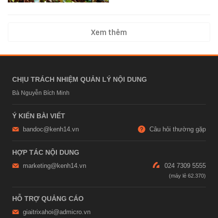
Xem thêm
CHỊU TRÁCH NHIỆM QUẢN LÝ NỘI DUNG
Bà Nguyễn Bích Minh
Ý KIẾN BÀI VIẾT
bandoc@kenh14.vn
Câu hỏi thường gặp
HỢP TÁC NỘI DUNG
marketing@kenh14.vn
024 7309 5555
HỖ TRỢ QUẢNG CÁO
giaitrixahoi@admicro.vn