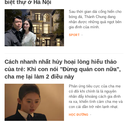
biệt thự ở Hà Nội
Sau thời gian dài cống hiến cho
bóng đá, Thành Chung đang
nhận được những quả ngọt bên
gia đình của mình.
SPORT
-
Cách nhanh nhất hủy hoại lòng hiếu thảo
của trẻ: Khi con nói "Đừng quản con nữa",
cha mẹ lại làm 2 điều này
Phản ứng tiêu cực của cha mẹ
có đôi khi chính là là nguyên
nhân đẩy khoảng cách gia đình
ra xa, khiến tình cảm cha mẹ và
con cái dần trở nên lạnh nhạt.
HỌC ĐƯỜNG
-