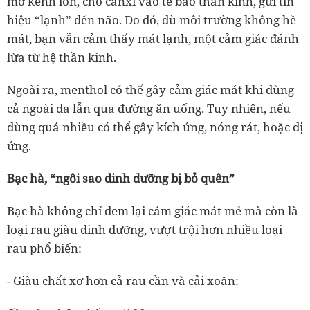
mở kênh ion, cho canxi vào tế bào thần kinh, gửi tín
hiệu “lạnh” đến não. Do đó,
dù môi trường không hề
mát
, bạn vẫn cảm thấy mát lạnh, một cảm giác đánh
lừa từ hệ thần kinh.
Ngoài ra, menthol
có thể gây cảm giác mát khi dùng
cả ngoài da lẫn qua đường ăn uống
. Tuy nhiên, nếu
dùng quá nhiều có thể gây kích ứng, nóng rát, hoặc dị
ứng.
Bạc hà, “ngôi sao dinh dưỡng bị bỏ quên”
Bạc hà không chỉ đem lại cảm giác mát mẻ mà còn là
loại rau
giàu dinh dưỡng
, vượt trội hơn nhiều loại
rau phổ biến:
-
Giàu chất xơ hơn cả rau cần và cải xoăn: