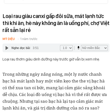
Loại rau giàu canxi gấp đôi sữa, mát lạnh tức
thì khi ăn, hè này không ăn là uổng phí, chợ Việt
rất sẵn lại rẻ
MỸ DIỆU
1 năm trước
Nghe đọc bài
3:51
Loại rau thơm giàu dinh dưỡng này trước giờ vẫn bị xem nhẹ.
Trong những ngày nắng nóng, một ly nước chanh
bạc hà mát lạnh hay một viên kẹo the the vị bạc hà
có thể xua tan oi bức, mang lại cảm giác sảng khoái
dễ chịu. Các loại đồ uống vị bạc hà vì thế rất được ưa
chuộng. Nhưng tại sao bạc hà lại tạo cảm giác mát
lạnh khi ăn, và giá trị dinh dưỡng của nó ra sao?