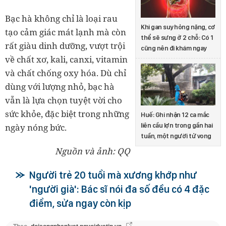
Bạc hà không chỉ là loại rau
Khi gan suy hỏng nặng, cơ
tạo cảm giác mát lạnh mà còn
thể sẽ sưng ở 2 chỗ: Có 1
rất giàu dinh dưỡng
, vượt trội
cũng nên đi khám ngay
về chất xơ, kali, canxi, vitamin
và chất chống oxy hóa. Dù chỉ
dùng với lượng nhỏ, bạc hà
vẫn là lựa chọn tuyệt vời cho
sức khỏe, đặc biệt trong những
Huế: Ghi nhận 12 ca mắc
ngày nóng bức.
liên cầu lợn trong gần hai
tuần, một người tử vong
Nguồn và ảnh: QQ
Người trẻ 20 tuổi mà xương khớp như
'người già': Bác sĩ nói đa số đều có 4 đặc
điểm, sửa ngay còn kịp