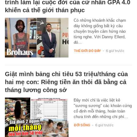
trình làm lại cuộc đời của cử nhân GPA 4.0
khiến cả thế giới thán phục
Có những khoảnh khắc chạm
đáy không giống bất kỳ câu
chuyện truyền cảm hứng nào
từng nghe. Với Danny Ellerd,
đó…
THẾ GIỚI ĐÓ ĐÂY
-
6 giờ trước
Giật mình bảng chi tiêu 53 triệu/tháng của
hai mẹ con: Riêng tiền ăn thôi đã bằng cả
tháng lương công sở
Đây mới chỉ là việc liệt kê
"sương sương" các khoản cứng
cố định mỗi tháng, hoàn toàn
chưa tính đến những chi phí…
ĐỜI SỐNG
-
6 giờ trước