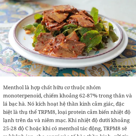
Menthol là hợp chất hữu cơ thuộc nhóm
monoterpenoid, chiếm khoảng 62-
87% trong thân và
lá bạc hà
. Nó kích hoạt hệ thần kinh cảm giác, đặc
biệt là thụ thể TRPM8, loại protein cảm biến nhiệt độ
lạnh trên da và niêm mạc. Khi nhiệt độ dưới khoảng
25-28 độ C hoặc khi có menthol tác động, TRPM8 sẽ