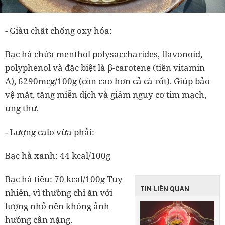
-
Giàu chất chống oxy hóa:
Bạc hà chứa menthol polysaccharides, flavonoid,
polyphenol và đặc biệt là
β-carotene (tiền vitamin
A),
6290mcg/100g
(còn cao hơn cả cà rốt). Giúp bảo
vệ mắt, tăng miễn dịch và giảm nguy cơ tim mạch,
ung thư.
- Lượng calo vừa phải:
Bạc hà xanh: 44 kcal/100g
Bạc hà tiêu: 70 kcal/100g Tuy
TIN LIÊN QUAN
nhiên, vì thường chỉ ăn với
lượng nhỏ nên không ảnh
hưởng cân nặng.