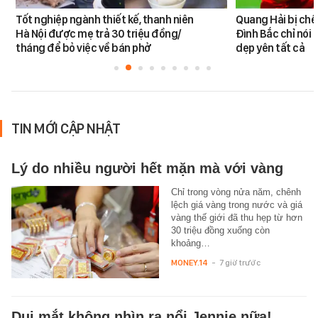
Tốt nghiệp ngành thiết kế, thanh niên
Quang Hải bị chê
Hà Nội được mẹ trả 30 triệu đồng/
Đình Bắc chỉ nói 
tháng để bỏ việc về bán phở
dẹp yên tất cả
TIN MỚI CẬP NHẬT
Lý do nhiều người hết mặn mà với vàng
Chỉ trong vòng nửa năm, chênh
lệch giá vàng trong nước và giá
vàng thế giới đã thu hẹp từ hơn
30 triệu đồng xuống còn
khoảng…
MONEY.14
-
7 giờ trước
Dụi mắt không nhìn ra nổi Jennie nữa!