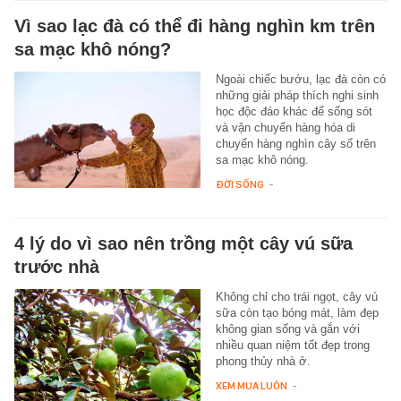
Vì sao lạc đà có thể đi hàng nghìn km trên
sa mạc khô nóng?
Ngoài chiếc bướu, lạc đà còn có
những giải pháp thích nghi sinh
học độc đáo khác để sống sót
và vận chuyển hàng hóa di
chuyển hàng nghìn cây số trên
sa mạc khô nóng.
ĐỜI SỐNG
-
4 lý do vì sao nên trồng một cây vú sữa
trước nhà
Không chỉ cho trái ngọt, cây vú
sữa còn tạo bóng mát, làm đẹp
không gian sống và gắn với
nhiều quan niệm tốt đẹp trong
phong thủy nhà ở.
XEM MUA LUÔN
-