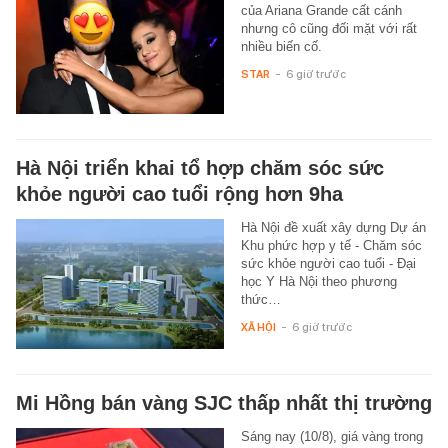
của Ariana Grande cất cánh
nhưng cô cũng đối mặt với rất
nhiều biến cố.
STAR
-
6 giờ trước
Hà Nội triển khai tổ hợp chăm sóc sức
khỏe người cao tuổi rộng hơn 9ha
Hà Nội đề xuất xây dựng Dự án
Khu phức hợp y tế - Chăm sóc
sức khỏe người cao tuổi - Đại
học Y Hà Nội theo phương
thức…
XÃ HỘI
-
6 giờ trước
Mi Hồng bán vàng SJC thấp nhất thị trường
Sáng nay (10/8), giá vàng trong