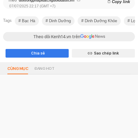
Theo
doisongphapluat.nguoiduatin.vn
Copy link
07/07/2025 22:17 (GMT +7)
Tags
Bạc Hà
Dinh Dưỡng
Dinh Dưỡng Khỏe
Lợi 
Theo dõi Kenh14.vn trên
Chia sẻ
Sao chép link
CÙNG MỤC
ĐANG HOT