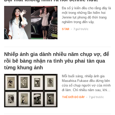
Đa số ý kiến đều cho rằng đây là
một trong những lần hiếm hoi
Jennie tụt phong độ thời trang
nghiêm trọng đến vậy.
STAR
-
7 giờ trước
Nhiếp ảnh gia dành nhiều năm chụp vợ, để
rồi bẽ bàng nhận ra tình yêu phai tàn qua
từng khung ảnh
Mỗi buổi sáng, nhiếp ảnh gia
Masahisa Fukase đều đứng bên
cửa sổ chụp người vợ của mình
đi làm. Chỉ nhiều năm sau, khi…
THẾ GIỚI ĐÓ ĐÂY
-
7 giờ trước