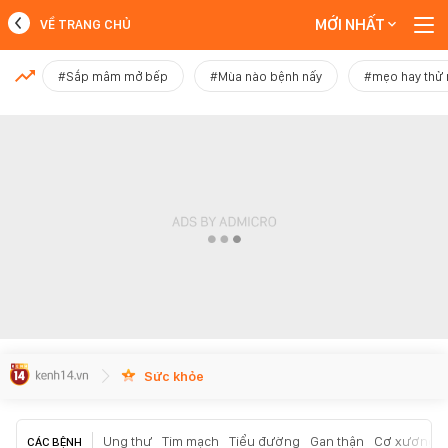
MỚI NHẤT
VỀ TRANG CHỦ
MỚI NHẤT
#Sắp mâm mở bếp
#Mùa nào bệnh nấy
#mẹo hay thử
Xem thêm
Sức khỏe
Ung thư
Tim mạch
Tiểu đường
Gan thận
Cơ xương k
CÁC BỆNH