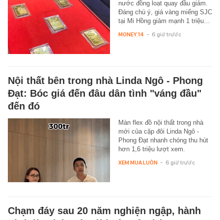
nước đồng loạt quay đầu giảm.
Đáng chú ý, giá vàng miếng SJC
tại Mi Hồng giảm mạnh 1 triệu…
MONEY.14
-
6 giờ trước
Nội thất bên trong nhà Linda Ngô - Phong
Đạt: Bóc giá đến đâu dân tình "váng đầu"
đến đó
Màn flex đồ nội thất trong nhà
mới của cặp đôi Linda Ngô -
Phong Đạt nhanh chóng thu hút
hơn 1,6 triệu lượt xem.
XEM MUA LUÔN
-
6 giờ trước
Chạm đáy sau 20 năm nghiện ngập, hành