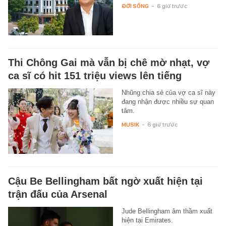
ĐỜI SỐNG
-
6 giờ trước
Thi Chông Gai mà vẫn bị chê mờ nhạt, vợ
ca sĩ có hit 151 triệu views lên tiếng
Nhũng chia sẻ của vợ ca sĩ này
đang nhận được nhiều sự quan
tâm.
MUSIK
-
6 giờ trước
Cậu Be Bellingham bất ngờ xuất hiện tại
trận đấu của Arsenal
Jude Bellingham âm thầm xuất
hiện tại Emirates.