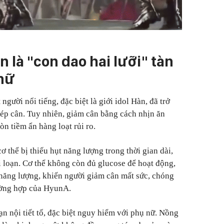
 là "con dao hai lưỡi" tàn
 nữ
gười nổi tiếng, đặc biệt là giới idol Hàn, đã trở
ép cân. Tuy nhiên, giảm cân bằng cách nhịn ăn
n tiềm ẩn hàng loạt rủi ro.
ơ thể bị thiếu hụt năng lượng trong thời gian dài,
rối loạn. Cơ thể không còn đủ glucose để hoạt động,
 năng lượng, khiến người giảm cân mất sức, chóng
rường hợp của HyunA.
ạn nội tiết tố, đặc biệt nguy hiểm với phụ nữ. Nồng