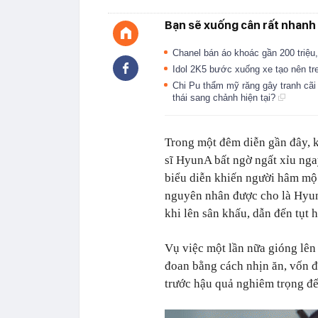
Bạn sẽ xuống cân rất nhanh 
Chanel bán áo khoác gần 200 triệu
Idol 2K5 bước xuống xe tạo nên tre
Chi Pu thẩm mỹ răng gây tranh cãi
thái sang chảnh hiện tại?
Trong một đêm diễn gần đây, 
sĩ HyunA bất ngờ ngất xỉu nga
biểu diễn khiến người hâm mộ 
nguyên nhân được cho là HyunA
khi lên sân khấu, dẫn đến tụt h
Vụ việc một lần nữa gióng lê
đoan bằng cách nhịn ăn, vốn 
trước hậu quả nghiêm trọng đế