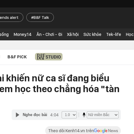
rends alert
B&F Talk
 sống
Money.14
Ăn - Chơi - Đi
Xã hội
Sức khỏe
Tek-life
Học
N
B&F PICK
i khiến nữ ca sĩ đang biểu
hị em học theo chẳng hóa "tàn
4:04
Nghe đọc bài
Theo dõi Kenh14.vn trên