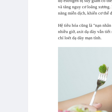
độ estrogen bị suy giảm có th
và tăng nguy cơ loãng xương. 
năng miễn dịch, khiến cơ thể 
Hệ tiêu hóa cũng là "nạn nhân
nhiều giờ, axit dạ dày vẫn tiết
chí loét dạ dày mạn tính.