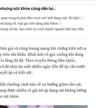
nhưng sức khỏe cũng dần lụi...
, quan trọng là phải dầm mưa mới biết đang mặc đồ hiệu!
nd bùng nổ, loạt gái xinh đang phải follow
 mạng xã hội, bạn chọn nụ cười duyên nguyên bản hay thần
khán giả vô cùng hoang mang khi chứng kiến nữ ca
y trên sân khấu. Hình ảnh cô gục xuống khi đang
lo lắng tột độ. Theo truyền thông Hàn Quốc,
 đã nhịn ăn suốt nhiều ngày liền để ép cân trước
uyết áp và kiệt sức.
n hồi chuông cảnh báo về xu hướng giảm cân cực
đang được nhiều cô gái trẻ áp dụng mà không lường
n sức khỏe.