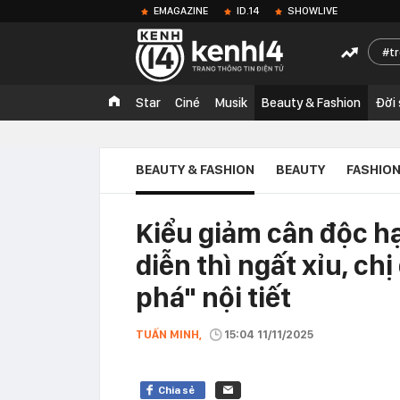
EMAGAZINE
ID.14
SHOWLIVE
t
Star
Ciné
Musik
Beauty & Fashion
Đời
BEAUTY & FASHION
BEAUTY
FASHIO
Kiểu giảm cân độc hạ
diễn thì ngất xỉu, c
phá" nội tiết
TUẤN MINH,
15:04 11/11/2025
Chia sẻ