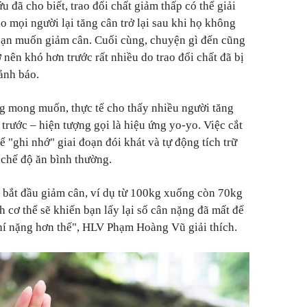
u đã cho biết, trao đổi chất giảm thấp có thể giải
ao mọi người lại tăng cân trở lại sau khi họ không
đoạn muốn giảm cân. Cuối cùng, chuyện gì đến cũng
 nên khó hơn trước rất nhiều do trao đổi chất đã bị
ảnh báo.
g mong muốn, thực tế cho thấy nhiều người tăng
 trước – hiện tượng gọi là hiệu ứng yo-yo. Việc cắt
 "ghi nhớ" giai đoạn đói khát và tự động tích trữ
 chế độ ăn bình thường.
a bắt đầu giảm cân, ví dụ từ 100kg xuống còn 70kg
h cơ thể sẽ khiến bạn lấy lại số cân nặng đã mất để
hí nặng hơn thế", HLV Phạm Hoàng Vũ giải thích.