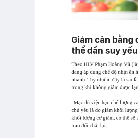
Giảm cân bằng c
thể dần suy yếu
Theo HLV Phạm Hoàng Vũ (làm 
đang áp dụng chế độ nhịn ăn ho
nhanh. Tuy nhiên, đây là sai l
trong khi không giảm được lạ
"Mặc dù việc hạn chế lượng c
chủ yếu là do giảm khối lượng
khối lượng cơ giảm, cơ thể sẽ
trao đổi chất lại.