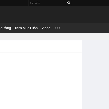
 đường
Xem Mua Luôn
Video