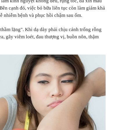
ể làm kinh nguyệt không đều, rụng tóc, da xỉn màu
Bên cạnh đó, việc bỏ bữa liên tục còn làm giảm khả
dễ nhiễm bệnh và phục hồi chậm sau ốm.
 thầm lặng". Khi dạ dày phải chịu cảnh trống rỗng
 ra, gây viêm loét, đau thượng vị, buồn nôn, thậm