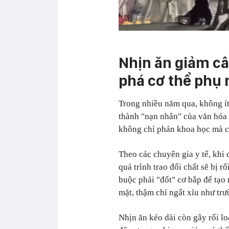
Nhịn ăn giảm cân
phá cơ thể phụ
Trong nhiều năm qua, không ít n
thành "nạn nhân" của văn hóa 
không chỉ phản khoa học mà cò
Theo các chuyên gia y tế, khi c
quá trình trao đổi chất sẽ bị 
buộc phải "đốt" cơ bắp để tạo
mặt, thậm chí ngất xỉu như t
Nhịn ăn kéo dài còn gây rối lo