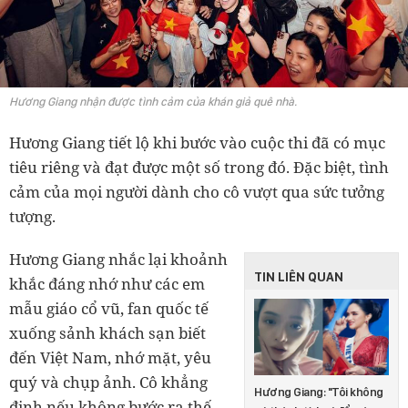
Hương Giang nhận được tình cảm của khán giả quê nhà.
Hương Giang tiết lộ khi bước vào cuộc thi đã có mục
tiêu riêng và đạt được một số trong đó. Đặc biệt, tình
cảm của mọi người dành cho cô vượt qua sức tưởng
tượng.
Hương Giang nhắc lại khoảnh
TIN LIÊN QUAN
khắc đáng nhớ như các em
mẫu giáo cổ vũ, fan quốc tế
xuống sảnh khách sạn biết
đến Việt Nam, nhớ mặt, yêu
quý và chụp ảnh. Cô khẳng
Hương Giang: "Tôi không
định nếu không bước ra thế