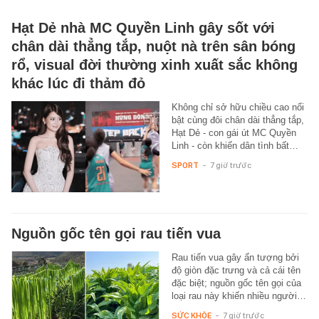
Hạt Dẻ nhà MC Quyền Linh gây sốt với
chân dài thẳng tắp, nuột nà trên sân bóng
rổ, visual đời thường xinh xuất sắc không
khác lúc đi thảm đỏ
Không chỉ sở hữu chiều cao nổi
bật cùng đôi chân dài thẳng tắp,
Hạt Dẻ - con gái út MC Quyền
Linh - còn khiến dân tình bất…
SPORT
-
7 giờ trước
Nguồn gốc tên gọi rau tiến vua
Rau tiến vua gây ấn tượng bởi
độ giòn đặc trưng và cả cái tên
đặc biệt; nguồn gốc tên gọi của
loại rau này khiến nhiều người…
SỨC KHỎE
-
7 giờ trước