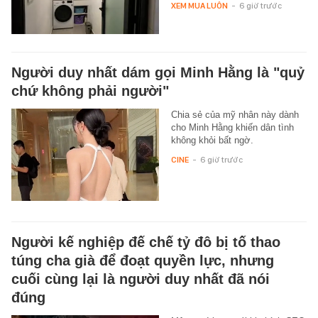
XEM MUA LUÔN
-
6 giờ trước
Người duy nhất dám gọi Minh Hằng là "quỷ
chứ không phải người"
Chia sẻ của mỹ nhân này dành
cho Minh Hằng khiến dân tình
không khỏi bất ngờ.
CINE
-
6 giờ trước
Người kế nghiệp đế chế tỷ đô bị tố thao
túng cha già để đoạt quyền lực, nhưng
cuối cùng lại là người duy nhất đã nói
đúng