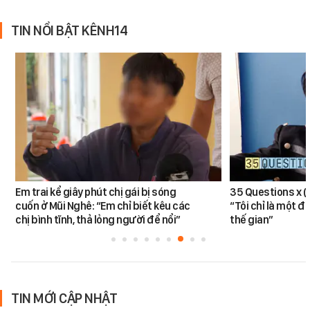
TIN NỔI BẬT KÊNH14
Em trai kể giây phút chị gái bị sóng
35 Questions x 
cuốn ở Mũi Nghê: “Em chỉ biết kêu các
“Tôi chỉ là một đ
chị bình tĩnh, thả lỏng người để nổi”
thế gian”
TIN MỚI CẬP NHẬT