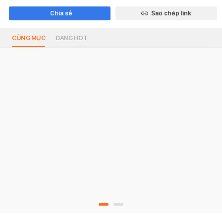
Chia sẻ
Sao chép link
CÙNG MỤC
ĐANG HOT