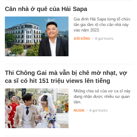
Căn nhà ở quê của Hải Sapa
Gia đình Hải Sapa từng tổ chức
tân gia rầm rộ cho căn nhà này
vào năm 2023.
ĐỜI SỐNG
-
6 giờ trước
Thi Chông Gai mà vẫn bị chê mờ nhạt, vợ
ca sĩ có hit 151 triệu views lên tiếng
Nhũng chia sẻ của vợ ca sĩ này
đang nhận được nhiều sự quan
tâm.
MUSIK
-
6 giờ trước