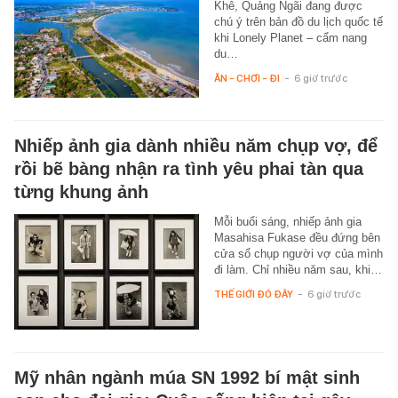
Khê, Quảng Ngãi đang được
chú ý trên bản đồ du lịch quốc tế
khi Lonely Planet – cẩm nang
du…
ĂN - CHƠI - ĐI
-
6 giờ trước
Nhiếp ảnh gia dành nhiều năm chụp vợ, để
rồi bẽ bàng nhận ra tình yêu phai tàn qua
từng khung ảnh
Mỗi buổi sáng, nhiếp ảnh gia
Masahisa Fukase đều đứng bên
cửa sổ chụp người vợ của mình
đi làm. Chỉ nhiều năm sau, khi…
THẾ GIỚI ĐÓ ĐÂY
-
6 giờ trước
Mỹ nhân ngành múa SN 1992 bí mật sinh