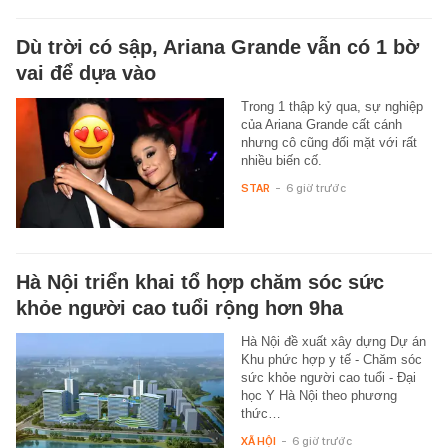
Dù trời có sập, Ariana Grande vẫn có 1 bờ
vai để dựa vào
Trong 1 thập kỷ qua, sự nghiệp
của Ariana Grande cất cánh
nhưng cô cũng đối mặt với rất
nhiều biến cố.
STAR
-
6 giờ trước
Hà Nội triển khai tổ hợp chăm sóc sức
khỏe người cao tuổi rộng hơn 9ha
Hà Nội đề xuất xây dựng Dự án
Khu phức hợp y tế - Chăm sóc
sức khỏe người cao tuổi - Đại
học Y Hà Nội theo phương
thức…
XÃ HỘI
-
6 giờ trước