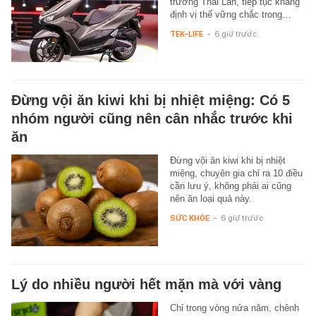
trường Thái Lan, tiếp tục khẳng
định vị thế vững chắc trong…
TEK-LIFE
-
6 giờ trước
Đừng vội ăn kiwi khi bị nhiệt miệng: Có 5
nhóm người cũng nên cân nhắc trước khi
ăn
Đừng vội ăn kiwi khi bị nhiệt
miệng, chuyên gia chỉ ra 10 điều
cần lưu ý, không phải ai cũng
nên ăn loại quả này.
SỨC KHỎE
-
6 giờ trước
Lý do nhiều người hết mặn mà với vàng
Chỉ trong vòng nửa năm, chênh