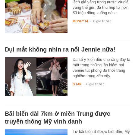
lệch giá vàng trong nước và giá
vàng thế giới đã thu hẹp từ hơn
30 triệu đồng xuống còn…
MONEY.14
-
6 giờ trước
Dụi mắt không nhìn ra nổi Jennie nữa!
Đa số ý kiến đều cho rằng đây là
một trong những lần hiếm hoi
Jennie tụt phong độ thời trang
nghiêm trọng đến vậy.
STAR
-
6 giờ trước
Bãi biển dài 7km ở miền Trung được
truyền thông Mỹ vinh danh
Từ bãi biển ít được biết đến, Mỹ