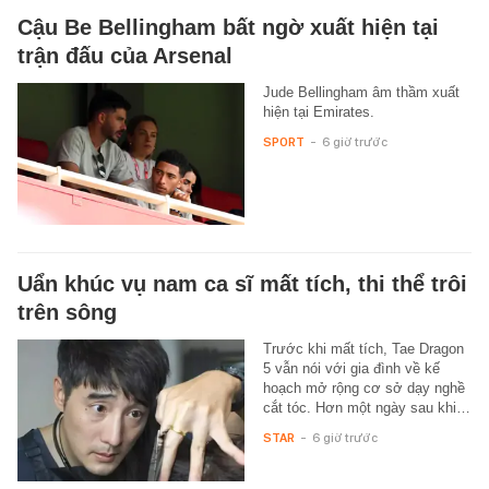
Cậu Be Bellingham bất ngờ xuất hiện tại
trận đấu của Arsenal
Jude Bellingham âm thầm xuất
hiện tại Emirates.
SPORT
-
6 giờ trước
Uẩn khúc vụ nam ca sĩ mất tích, thi thể trôi
trên sông
Trước khi mất tích, Tae Dragon
5 vẫn nói với gia đình về kế
hoạch mở rộng cơ sở dạy nghề
cắt tóc. Hơn một ngày sau khi…
STAR
-
6 giờ trước