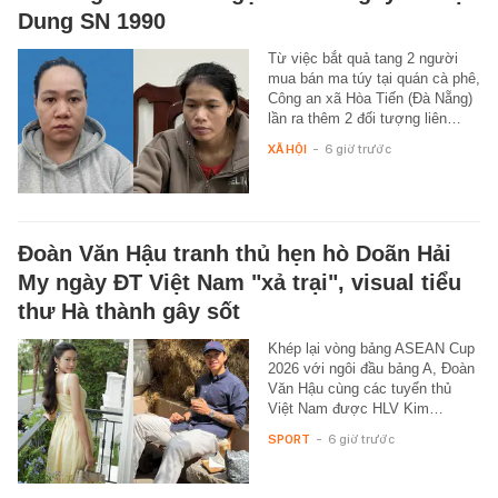
Dung SN 1990
Từ việc bắt quả tang 2 người
mua bán ma túy tại quán cà phê,
Công an xã Hòa Tiến (Đà Nẵng)
lần ra thêm 2 đối tượng liên…
XÃ HỘI
-
6 giờ trước
Đoàn Văn Hậu tranh thủ hẹn hò Doãn Hải
My ngày ĐT Việt Nam "xả trại", visual tiểu
thư Hà thành gây sốt
Khép lại vòng bảng ASEAN Cup
2026 với ngôi đầu bảng A, Đoàn
Văn Hậu cùng các tuyển thủ
Việt Nam được HLV Kim…
SPORT
-
6 giờ trước