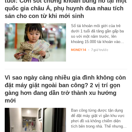
tuổi: Cơn sốt chứng khoán bùng nổ tại một
quốc gia châu Á, phụ huynh đua nhau tích
sản cho con từ khi mới sinh
Số tài khoản môi giới của trẻ
dưới 1 tuổi đã tăng gần gấp ba
so với một năm trước, lên
khoảng 15.000 tài khoản vào…
MONEY.14
-
7 giờ trước
Vì sao ngày càng nhiều gia đình không còn
đặt máy giặt ngoài ban công? 2 vị trí gọn
gàng hơn đang dần trở thành xu hướng
mới
Ban công từng được tận dụng
để đặt máy giặt vì gần khu vực
phơi đồ và không chiếm diện
tích bên trong nhà. Thế nhưng…