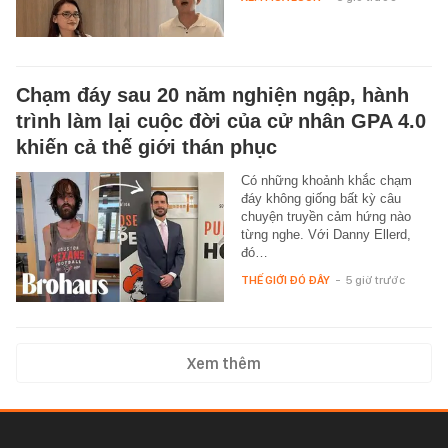
Chạm đáy sau 20 năm nghiện ngập, hành
trình làm lại cuộc đời của cử nhân GPA 4.0
khiến cả thế giới thán phục
Có những khoảnh khắc chạm
đáy không giống bất kỳ câu
chuyện truyền cảm hứng nào
từng nghe. Với Danny Ellerd,
đó…
THẾ GIỚI ĐÓ ĐÂY
-
5 giờ trước
Xem thêm