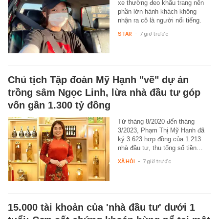
xe thường đeo khẩu trang nên
phần lớn hành khách không
nhận ra cô là người nổi tiếng.
STAR
-
7 giờ trước
Chủ tịch Tập đoàn Mỹ Hạnh "vẽ" dự án
trồng sâm Ngọc Linh, lừa nhà đầu tư góp
vốn gần 1.300 tỷ đồng
Từ tháng 8/2020 đến tháng
3/2023, Phạm Thị Mỹ Hạnh đã
ký 3.623 hợp đồng của 1.213
nhà đầu tư, thu tổng số tiền…
XÃ HỘI
-
7 giờ trước
15.000 tài khoản của 'nhà đầu tư' dưới 1