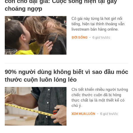
con cho đại gia: Cuộc sống hiện tại gây
choáng ngợp
Cô gái này từng là hot girl nổi
tiếng, hiện tại thỉnh thoảng vẫn
livestream bán hàng online.
ĐỜI SỐNG
-
6 giờ trước
90% người dùng không biết vì sao đầu móc
thước cuộn luôn lỏng lẻo
Chi tiết khiến nhiều người tưởng
chiếc thước cuộn đã bị hỏng
thực chất lại là một thiết kế có
chủ ý.
XEM MUA LUÔN
-
6 giờ trước