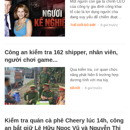
Một người con gái bị chính CEO
của công ty gia đình công khai
tố cáo là lợi dụng người cha
đang suy yếu để chiếm đoạt…
THẾ GIỚI ĐÓ ĐÂY
-
6 giờ trước
Công an kiểm tra 162 shipper, nhân viên,
người chơi game...
Qua kiểm tra, cơ quan chức
năng phát hiện 6 trường hợp
dương tính với ma túy.
XÃ HỘI
-
6 giờ trước
Kiểm tra quán cà phê Cheery lúc 14h, công
an bắt giữ Lê Hữu Ngọc Vũ và Nguyễn Thị