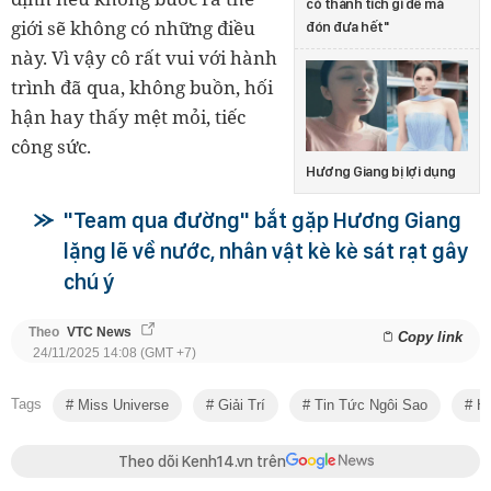
có thành tích gì để mà
giới sẽ không có những điều
đón đưa hết"
này. Vì vậy cô rất vui với hành
trình đã qua, không buồn, hối
hận hay thấy mệt mỏi, tiếc
công sức.
Hương Giang bị lợi dụng
"Team qua đường" bắt gặp Hương Giang
lặng lẽ về nước, nhân vật kè kè sát rạt gây
chú ý
Theo
VTC News
Copy link
24/11/2025 14:08 (GMT +7)
Tags
Miss Universe
Giải Trí
Tin Tức Ngôi Sao
Hư
Theo dõi Kenh14.vn trên