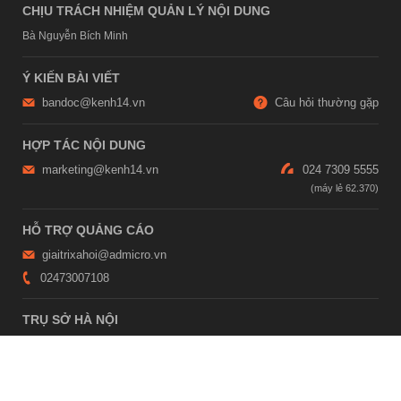
CHỊU TRÁCH NHIỆM QUẢN LÝ NỘI DUNG
Bà Nguyễn Bích Minh
Ý KIẾN BÀI VIẾT
bandoc@kenh14.vn
Câu hỏi thường gặp
HỢP TÁC NỘI DUNG
marketing@kenh14.vn
024 7309 5555
HỖ TRỢ QUẢNG CÁO
giaitrixahoi@admicro.vn
02473007108
TRỤ SỞ HÀ NỘI
Tầng 21, Tòa nhà Center Building, Hapulico Complex, Số 01, phố
Nguyễn Huy Tưởng, phường Thanh Xuân, thành phố Hà Nội