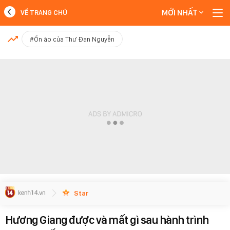
MỚI NHẤT
VỀ TRANG CHỦ
MỚI NHẤT
#Ồn ào của Thư Đan Nguyễn
Xem thêm
Star
Hương Giang được và mất gì sau hành trình