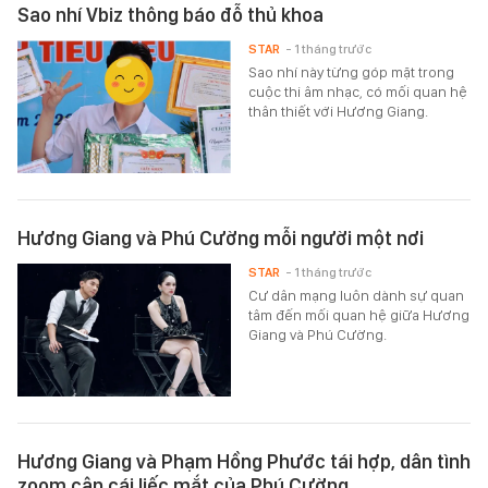
Sao nhí Vbiz thông báo đỗ thủ khoa
STAR
- 1 tháng trước
Sao nhí này từng góp mặt trong
cuộc thi âm nhạc, có mối quan hệ
thân thiết với Hương Giang.
Hương Giang và Phú Cường mỗi người một nơi
STAR
- 1 tháng trước
Cư dân mạng luôn dành sự quan
tâm đến mối quan hệ giữa Hương
Giang và Phú Cường.
Hương Giang và Phạm Hồng Phước tái hợp, dân tình
zoom cận cái liếc mắt của Phú Cường