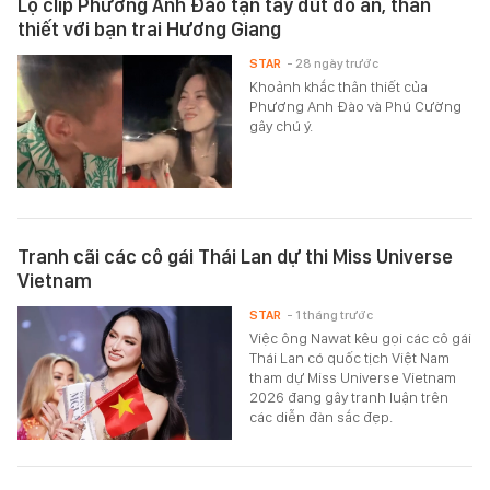
Lộ clip Phương Anh Đào tận tay đút đồ ăn, thân
thiết với bạn trai Hương Giang
STAR
- 28 ngày trước
Khoảnh khắc thân thiết của
Phương Anh Đào và Phú Cường
gây chú ý.
Tranh cãi các cô gái Thái Lan dự thi Miss Universe
Vietnam
STAR
- 1 tháng trước
Việc ông Nawat kêu gọi các cô gái
Thái Lan có quốc tịch Việt Nam
tham dự Miss Universe Vietnam
2026 đang gây tranh luận trên
các diễn đàn sắc đẹp.