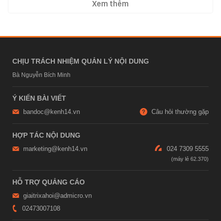
Xem thêm
CHỊU TRÁCH NHIỆM QUẢN LÝ NỘI DUNG
Bà Nguyễn Bích Minh
Ý KIẾN BÀI VIẾT
bandoc@kenh14.vn
Câu hỏi thường gặp
HỢP TÁC NỘI DUNG
marketing@kenh14.vn
024 7309 5555
HỖ TRỢ QUẢNG CÁO
giaitrixahoi@admicro.vn
02473007108