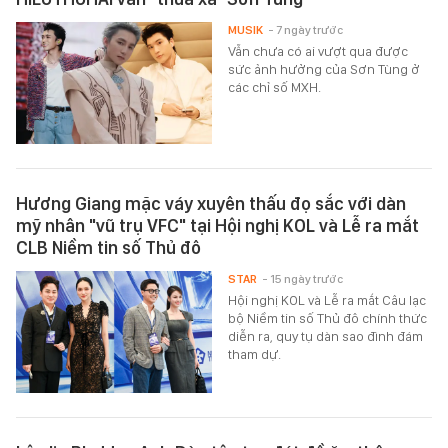
MUSIK
- 7 ngày trước
Vẫn chưa có ai vượt qua được
sức ảnh hưởng của Sơn Tùng ở
các chỉ số MXH.
Hương Giang mặc váy xuyên thấu đọ sắc với dàn
mỹ nhân "vũ trụ VFC" tại Hội nghị KOL và Lễ ra mắt
CLB Niềm tin số Thủ đô
STAR
- 15 ngày trước
Hội nghị KOL và Lễ ra mắt Câu lạc
bộ Niềm tin số Thủ đô chính thức
diễn ra, quy tụ dàn sao đình đám
tham dự.