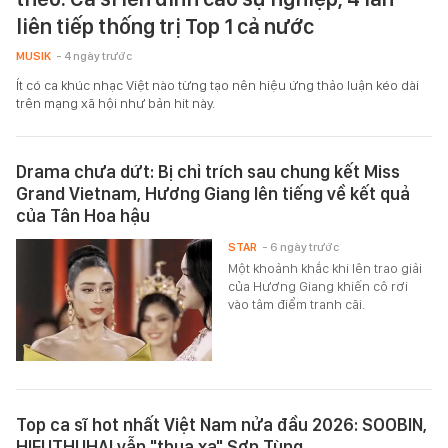
liên tiếp thống trị Top 1 cả nước
MUSIK
- 4 ngày trước
Ít có ca khúc nhạc Việt nào từng tạo nên hiệu ứng thảo luận kéo dài
trên mạng xã hội như bản hit này.
Drama chưa dứt: Bị chỉ trích sau chung kết Miss
Grand Vietnam, Hương Giang lên tiếng về kết quả
của Tân Hoa hậu
STAR
- 6 ngày trước
Một khoảnh khắc khi lên trao giải
của Hương Giang khiến cô rơi
vào tâm điểm tranh cãi.
Top ca sĩ hot nhất Việt Nam nửa đầu 2026: SOOBIN,
HIEUTHUHAI vẫn "thua xa" Sơn Tùng