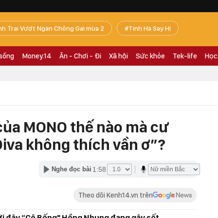
nh Trai Vượt Ngàn Chông Gai mùa 2
Tinh Hà Say Hi
 sống
Money.14
Ăn - Chơi - Đi
Xã hội
Sức khỏe
Tek-life
Học
 của MONO thế nào mà cư
iva không thích vần ơ”?
1:58
Nghe đọc bài
Theo dõi Kenh14.vn trên
ới đây “Cô Bống" Hồng Nhung đang gây sốt