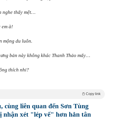
yến nghe thấy mệt…
c em à!
ốn mộng du luôn.
nhưng bản này không khác Thanh Thảo mấy…
ông thích nhỉ?
Copy link
, cùng liên quan đến Sơn Tùng
ị nhận xét "lép vế" hơn hẳn tân