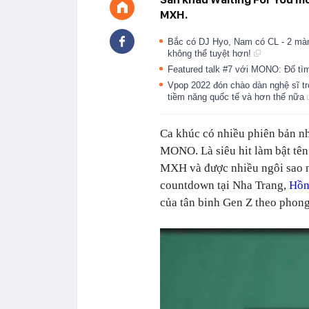
MXH.
Bắc có DJ Hyo, Nam có CL - 2 màn 
không thể tuyệt hơn!
Featured talk #7 với MONO: Đố tìm 
Vpop 2022 đón chào dàn nghệ sĩ 
tiềm năng quốc tế và hơn thế nữa
Ca khúc có nhiều phiên bản n
MONO. Là siêu hit làm bật tên
MXH và được nhiều ngôi sao nổ
countdown tại Nha Trang,
Hồn
của tân binh Gen Z theo phon