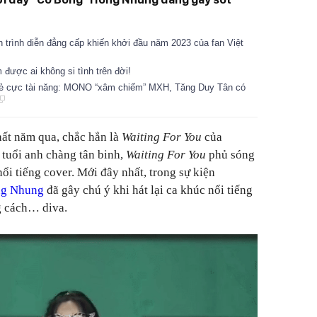
trình diễn đẳng cấp khiến khởi đầu năm 2023 của fan Việt
được ai không si tình trên đời!
trẻ cực tài năng: MONO “xâm chiếm” MXH, Tăng Duy Tân có
hất năm qua, chắc hẳn là
Waiting For You
của
 tuổi anh chàng tân binh,
Waiting For You
phủ sóng
i tiếng cover. Mới đây nhất, trong sự kiện
g Nhung
đã gây chú ý khi hát lại ca khúc nổi tiếng
g cách… diva.