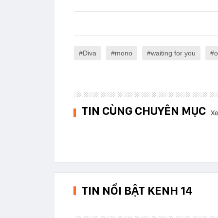
Diva
mono
waiting for you
o
TIN CÙNG CHUYÊN MỤC
Xe
TIN NỔI BẬT KENH 14