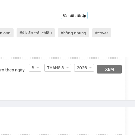
Bấm để thiết lập
nionn
ý kiến trái chiều
hồng nhung
cover
8
THÁNG 8
2026
XEM
m theo ngày