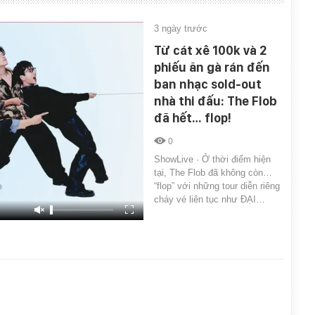
3 ngày trước
Từ cát xê 100k và 2
phiếu ăn gà rán đến
ban nhạc sold-out
nhà thi đấu: The Flob
đã hết… flop!
0
ShowLive · Ở thời điểm hiện
tại, The Flob đã không còn…
“flop” với những tour diễn riêng
cháy vé liên tục như ĐẠI…