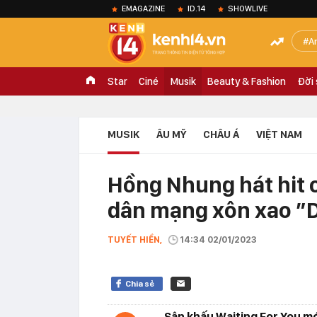
EMAGAZINE
ID.14
SHOWLIVE
A
Star
Ciné
Musik
Beauty & Fashion
Đời
MUSIK
ÂU MỸ
CHÂU Á
VIỆT NAM
Hồng Nhung hát hit
dân mạng xôn xao ”D
TUYẾT HIỀN,
14:34 02/01/2023
Chia sẻ
Sân khấu Waiting For You m