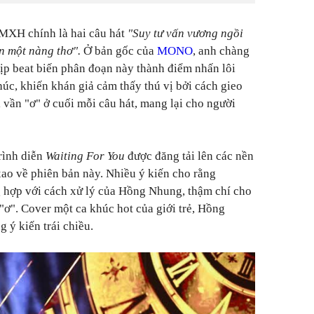
MXH chính là hai câu hát
"Suy tư vấn vương ngồi
 một nàng thơ".
Ở bản gốc của
MONO
, anh chàng
hịp beat biến phân đoạn này thành điểm nhấn lôi
húc, khiến khán giả cảm thấy thú vị bởi cách gieo
vần "ơ" ở cuối mỗi câu hát, mang lại cho người
rình diễn
Waiting For You
được đăng tải lên các nền
xao về phiên bản này. Nhiều ý kiến cho rằng
 hợp với cách xử lý của Hồng Nhung, thậm chí cho
"ơ". Cover một ca khúc hot của giới trẻ, Hồng
ý kiến trái chiều.