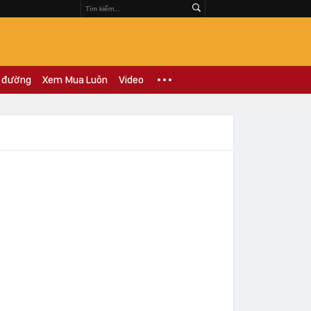
 đường
Xem Mua Luôn
Video