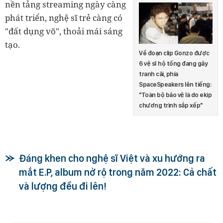
nền tảng streaming ngày càng
phát triển, nghệ sĩ trẻ càng có
"đất dụng võ", thoải mái sáng
tạo.
Về đoạn clip Gonzo được
6 vệ sĩ hộ tống đang gây
tranh cãi, phía
SpaceSpeakers lên tiếng:
"Toàn bộ bảo vệ là do ekip
chương trình sắp xếp"
Đáng khen cho nghệ sĩ Việt và xu hướng ra
mắt E.P, album nở rộ trong năm 2022: Cả chất
và lượng đều đi lên!