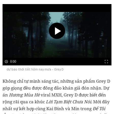
0:00
dự báo thời tiết hôm nay mưa - Grey D
Không chỉ tự mình sáng tác, những sản phẩm Grey D
góp giọng đều được đông đảo khán giả đón nhận. Dự
án
Hương Mùa Hè
viral MXH, Grey D được biết đến
rộng rãi qua ca khúc
Lời Tạm Biệt Chưa Nói
. Mới đây
nhất sự kết hợp cùng Kai Đinh và Min trong
Để Tôi