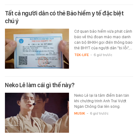
Tất cả người dân có thẻ Bảo hiểm y tế đặc biệt
chú ý
Cơ quan bảo hiểm vừa phát cảnh
báo về thủ đoạn mảo mạo danh
cán bộ BHXH gọi điện thông báo
thẻ BHYT của người dân "bị lỗi",…
TEK-LIFE
-
6 giờ trước
Neko Lê làm cái gì thế này?
Neko Lê lại là tâm điểm bàn tán
khi chương trình Anh Trai Vượt
Ngàn Chông Gai lên sóng.
MUSIK
-
6 giờ trước