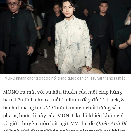
MONO nhanh chóng đạt độ nổi tiếng quốc dân chỉ sau vài tháng ra mắt
MONO ra mắt với sự hậu thuẫn của một ekip hùng
hậu, liều lĩnh cho ra mắt 1 album đầy đủ 11 track, 8
bài hát mang tên
22
. Chưa bàn đến chất lượng sản
phẩm, bước đi này của MONO đã đủ khiến khán giả
và giới chuyên môn bất ngờ. MV chủ đề
Quên Anh Đi