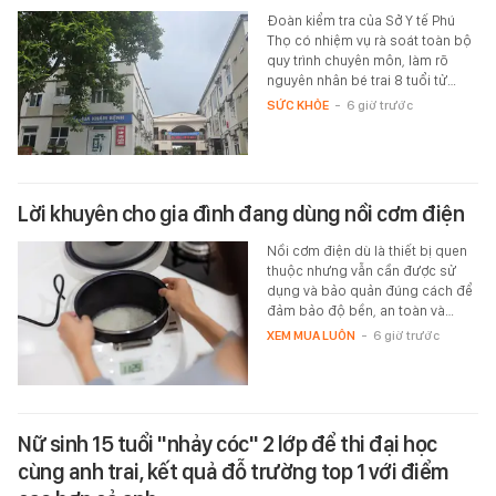
Đoàn kiểm tra của Sở Y tế Phú
Thọ có nhiệm vụ rà soát toàn bộ
quy trình chuyên môn, làm rõ
nguyên nhân bé trai 8 tuổi tử…
SỨC KHỎE
-
6 giờ trước
Lời khuyên cho gia đình đang dùng nồi cơm điện
Nồi cơm điện dù là thiết bị quen
thuộc nhưng vẫn cần được sử
dụng và bảo quản đúng cách để
đảm bảo độ bền, an toàn và…
XEM MUA LUÔN
-
6 giờ trước
Nữ sinh 15 tuổi "nhảy cóc" 2 lớp để thi đại học
cùng anh trai, kết quả đỗ trường top 1 với điểm