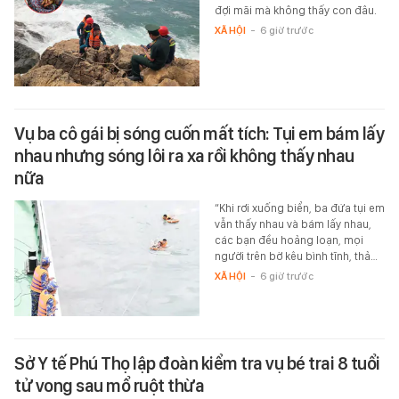
đợi mãi mà không thấy con đâu.
XÃ HỘI
-
6 giờ trước
Vụ ba cô gái bị sóng cuốn mất tích: Tụi em bám lấy
nhau nhưng sóng lôi ra xa rồi không thấy nhau
nữa
“Khi rơi xuống biển, ba đứa tụi em
vẫn thấy nhau và bám lấy nhau,
các bạn đều hoảng loạn, mọi
người trên bờ kêu bình tĩnh, thả…
XÃ HỘI
-
6 giờ trước
Sở Y tế Phú Thọ lập đoàn kiểm tra vụ bé trai 8 tuổi
tử vong sau mổ ruột thừa