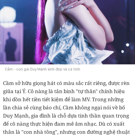
Cầm - con gái Duy Mạnh xinh đẹp và cá tính
Cầm sở hữu giọng hát có màu sắc rất riêng, được rèn
giũa tại Ý. Cô nàng là tân binh "tự thân" chính hiệu
khi dồn hết tiền tiết kiệm để làm MV. Trong những
lần chia sẻ cùng báo chí, Cầm không ngại nói về bố
Duy Mạnh, gia đình là chỗ dựa tinh thần quan trọng
để cô nàng thực hiện đam mê âm nhạc. Dù có xuất
thân là "con nhà tông", nhưng con đường nghệ thuật