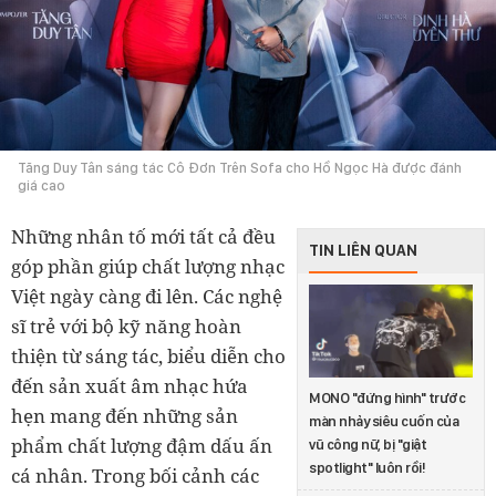
Tăng Duy Tân sáng tác Cô Đơn Trên Sofa cho Hồ Ngọc Hà được đánh
giá cao
Những nhân tố mới tất cả đều
TIN LIÊN QUAN
góp phần giúp chất lượng nhạc
Việt ngày càng đi lên. Các nghệ
sĩ trẻ với bộ kỹ năng hoàn
thiện từ sáng tác, biểu diễn cho
đến sản xuất âm nhạc hứa
MONO "đứng hình" trước
hẹn mang đến những sản
màn nhảy siêu cuốn của
phẩm chất lượng đậm dấu ấn
vũ công nữ, bị "giật
spotlight" luôn rồi!
cá nhân. Trong bối cảnh các