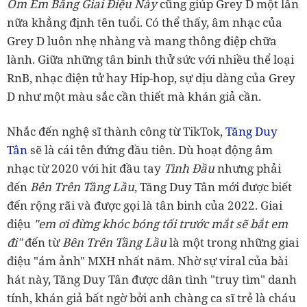
Ôm Em Bằng Giai Điệu Này
cũng giúp Grey D một lần
nữa khẳng định tên tuổi. Có thể thấy, âm nhạc của
Grey D luôn nhẹ nhàng và mang thông điệp chữa
lành. Giữa những tân binh thử sức với nhiều thể loại
RnB, nhạc điện tử hay Hip-hop, sự dịu dàng của Grey
D như một màu sắc cần thiết mà khán giả cần.
Nhắc đến nghệ sĩ thành công từ TikTok,
Tăng Duy
Tân
sẽ là cái tên đứng đầu tiên. Dù hoạt động âm
nhạc từ 2020 với hit đầu tay
Tình Đầu
nhưng phải
đến
Bên Trên Tầng Lầu
, Tăng Duy Tân mới được biết
đến rộng rãi và được gọi là tân binh của 2022. Giai
điệu
"em ơi đừng khóc bóng tối trước mắt sẽ bắt em
đi"
đến từ
Bên Trên Tầng Lầu
là một trong những giai
điệu "ám ảnh" MXH nhất năm. Nhờ sự viral của bài
hát này, Tăng Duy Tân được dân tình "truy tìm" danh
tính, khán giả bất ngờ bởi anh chàng ca sĩ trẻ là cháu