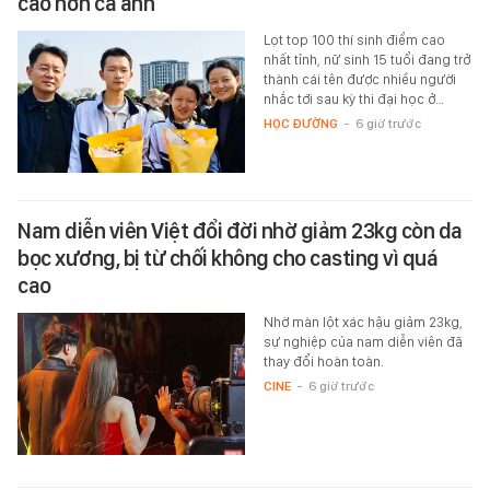
cao hơn cả anh
Lọt top 100 thí sinh điểm cao
nhất tỉnh, nữ sinh 15 tuổi đang trở
thành cái tên được nhiều người
nhắc tới sau kỳ thi đại học ở…
HỌC ĐƯỜNG
-
6 giờ trước
Nam diễn viên Việt đổi đời nhờ giảm 23kg còn da
bọc xương, bị từ chối không cho casting vì quá
cao
Nhờ màn lột xác hậu giảm 23kg,
sự nghiệp của nam diễn viên đã
thay đổi hoàn toàn.
CINE
-
6 giờ trước