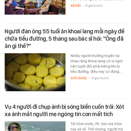
XÃ HỘI
-
6 giờ trước
Người đàn ông 55 tuổi ăn khoai lang mỗi ngày để
chữa tiểu đường, 5 tháng sau bác sĩ hỏi: "Ông đã
ăn gì thế?"
Nhiều người thường truyền tai
nhau rằng khoai lang có vị ngọt
nên tuyệt đối phải kiêng khi bị
tiểu đường, điều này có đúng…
SỨC KHỎE
-
6 giờ trước
Vụ 4 người đi chụp ảnh bị sóng biển cuốn trôi: Xót
xa ánh mắt người mẹ ngóng tin con mất tích
Tối hôm trước, Ph. hẹn mẹ hôm
nay sẽ về. Thế nhưng, người mẹ