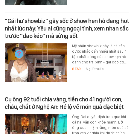
"Gái hư showbiz" gây sốc ở show hẹn hò đang hot
nhất lúc này: Yêu ai cũng ngoại tình, xem nhan sắc
trước "dao kéo" mà sửng sốt
Mỹ nhân showbiz này là cái tên
được nhắc đến nhiều nhất sau 4
tập phát sóng của show hẹn hò
dành cho trai xinh - gái đẹp có…
STAR
-
6 giờ trước
Cụ ông 92 tuổi chia vàng, tiền cho 41 người con,
cháu, chắt ở Nghệ An: Hé lộ về món quà đặc biệt
Ông Đại quyết định trao quà khi
cả hai vẫn còn khỏe mạnh. Bởi
ông quan niệm rằng, món quà sẽ
trọn vẹn ý nghĩa khi được chính…