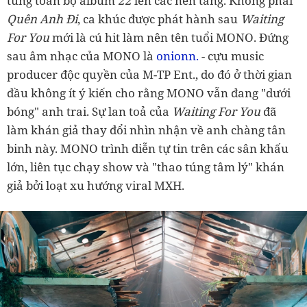
tung toàn bộ album
22
lên các nền tảng. Không phải
Quên Anh Đi
, ca khúc được phát hành sau
Waiting
For You
mới là cú hit làm nên tên tuổi MONO. Đứng
sau âm nhạc của MONO là
onionn.
- cựu music
producer độc quyền của M-TP Ent., do đó ở thời gian
đầu không ít ý kiến cho rằng MONO vẫn đang "dưới
bóng" anh trai. Sự lan toả của
Waiting For You
đã
làm khán giả thay đổi nhìn nhận về anh chàng tân
binh này. MONO trình diễn tự tin trên các sân khấu
lớn, liên tục chạy show và "thao túng tâm lý" khán
giả bởi loạt xu hướng viral MXH.