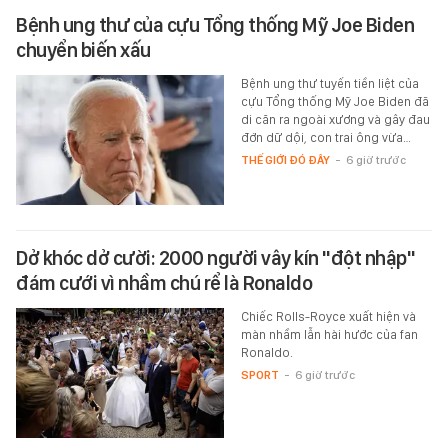
Bệnh ung thư của cựu Tổng thống Mỹ Joe Biden
chuyển biến xấu
Bệnh ung thư tuyến tiền liệt của
cựu Tổng thống Mỹ Joe Biden đã
di căn ra ngoài xương và gây đau
đớn dữ dội, con trai ông vừa…
THẾ GIỚI ĐÓ ĐÂY
-
6 giờ trước
Dở khóc dở cười: 2000 người vây kín "đột nhập"
đám cưới vì nhầm chú rể là Ronaldo
Chiếc Rolls-Royce xuất hiện và
màn nhầm lẫn hài hước của fan
Ronaldo.
SPORT
-
6 giờ trước