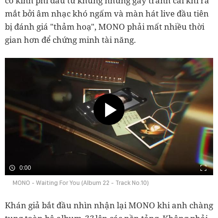
có kinh phí đầu tư khủng nhưng gây tranh cãi khi ra
mắt bởi âm nhạc khó ngấm và màn hát live đầu tiên
bị đánh giá "thảm hoạ", MONO phải mất nhiều thời
gian hơn để chứng minh tài năng.
0:00
MONO - Waiting For You (Album 22 - Track No.10)
Khán giả bắt đầu nhìn nhận lại MONO khi anh chàng