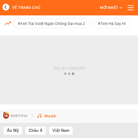
VỀ TRANG CHỦ
MỚI NHẤT
MỚI NHẤT
#Anh Trai Vượt Ngàn Chông Gai mùa 2
#Tinh Hà Say Hi
Xem thêm
Musik
Âu Mỹ
Châu Á
Việt Nam