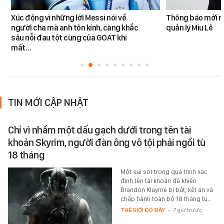
Xúc động vì những lời Messi nói về
Thông báo mới n
người cha mà anh tôn kính, càng khắc
quản lý Miu Lê
sâu nỗi đau tột cùng của GOAT khi
mất…
TIN MỚI CẬP NHẬT
Chỉ vì nhầm một dấu gạch dưới trong tên tài
khoản Skyrim, người đàn ông vô tội phải ngồi tù
18 tháng
Một sai sót trong quá trình xác
định tên tài khoản đã khiến
Brandon Klayme bị bắt, kết án và
chấp hành toàn bộ 18 tháng tù…
THẾ GIỚI ĐÓ ĐÂY
-
7 giờ trước