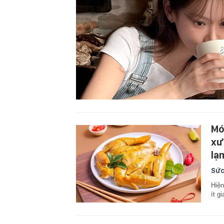
Mó
xư
lạ
Sức
Hiện
ít g