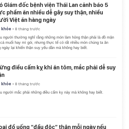
ó Giám đốc bệnh viện Thái Lan cảnh báo 5
ực phẩm ăn nhiều dễ gây suy thận, nhiều
ười Việt ăn hàng ngày
-
 khỏe
8 tháng trước
u người thường nghĩ rằng những món làm hỏng thận phải là đồ mặn
cá muối hay mì gói, nhưng thực tế có rất nhiều món chúng ta ăn
 ngày lại khiến thận suy yếu dần mà không hay biết.
ững điều cấm kỵ khi ăn tôm, mắc phải dễ suy
ận
-
 khỏe
8 tháng trước
u người mắc phải những điều cấm kỵ này mà không hay biết.
loại đồ uống “đầu độc” thận mỗi ngày nếu