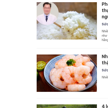
Ph
th
ng
Sức
Nhiề
như 
hằng
Nh
th
Sức
Nhiề
4 