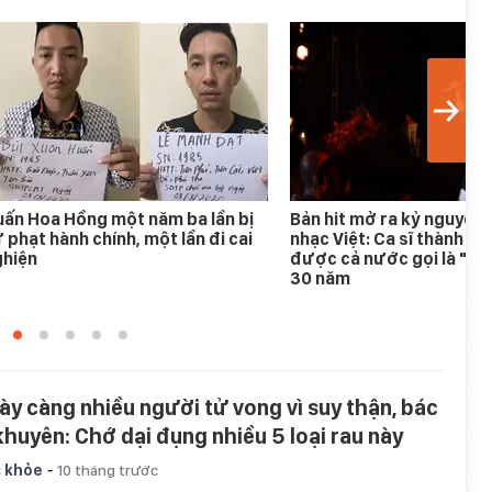
ấn Hoa Hồng một năm ba lần bị
Bản hit mở ra kỷ nguyên
 phạt hành chính, một lần đi cai
nhạc Việt: Ca sĩ thành h
ghiện
được cả nước gọi là "An
30 năm
ày càng nhiều người tử vong vì suy thận, bác
 khuyên: Chớ dại đụng nhiều 5 loại rau này
-
 khỏe
10 tháng trước