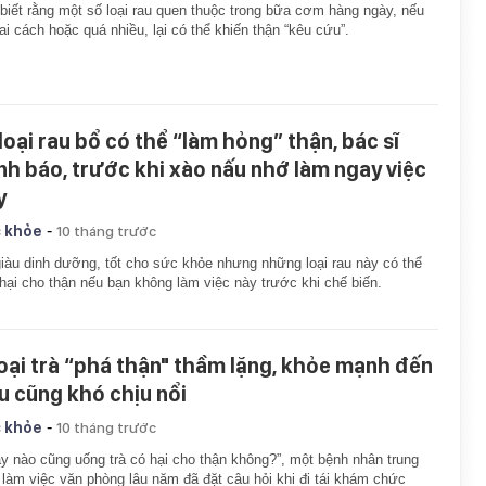
i biết rằng một số loại rau quen thuộc trong bữa cơm hàng ngày, nếu
ai cách hoặc quá nhiều, lại có thể khiến thận “kêu cứu”.
 loại rau bổ có thể “làm hỏng” thận, bác sĩ
nh báo, trước khi xào nấu nhớ làm ngay việc
y
-
 khỏe
10 tháng trước
iàu dinh dưỡng, tốt cho sức khỏe nhưng những loại rau này có thể
hại cho thận nếu bạn không làm việc này trước khi chế biến.
loại trà “phá thận" thầm lặng, khỏe mạnh đến
u cũng khó chịu nổi
-
 khỏe
10 tháng trước
y nào cũng uống trà có hại cho thận không?”, một bệnh nhân trung
 làm việc văn phòng lâu năm đã đặt câu hỏi khi đi tái khám chức