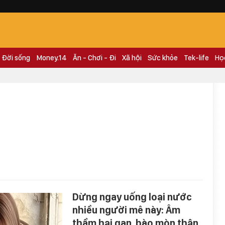
Đời sống
Money.14
Ăn - Chơi - Đi
Xã hội
Sức khỏe
Tek-life
Họ
Dừng ngay uống loại nước
nhiều người mê này: Âm
thầm hại gan, bào mòn thận,