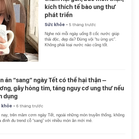
kích thích tế bào ung thư
phát triển
-
Sức khỏe
5 tháng trước
Nghe nói mỗi ngày uống 8 cốc nước giúp
thải độc, đẹp da? Đừng vội “tu ừng ực”.
Không phải loại nước nào cũng tốt.
n ăn “sang” ngày Tết có thể hại thận –
ơng, gây hỏng tim, tăng nguy cơ ung thư nếu
m dụng
-
 khỏe
6 tháng trước
 nay, trên mâm cơm ngày Tết, ngoài những món truyền thống, không
ia đình đu trend cỗ “sang” với nhiều món ăn mới mẻ.