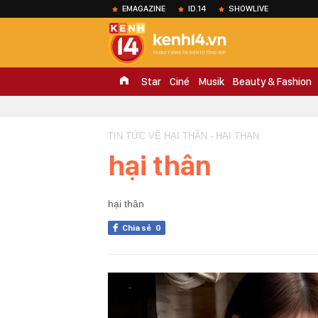
EMAGAZINE
ID.14
SHOWLIVE
Star
Ciné
Musik
Beauty & Fashion
TIN TỨC VỀ HẠI THÂN - HAI THAN
hại thân
hại thân
Chia sẻ
0