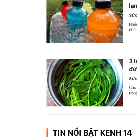
lạ
Sức
Nhiề
chún
3 
đừ
Sức
Các 
trọn
TIN NỔI BẬT KENH 14