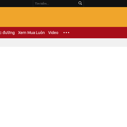
c đường
Xem Mua Luôn
Video