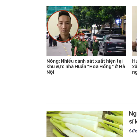
Nóng: Nhiều cảnh sát xuất hiện tại
Hu
khu vực nhà Huấn "Hoa Hồng" ở Hà
xử
Nội
n
Ng
sĩ
Sức