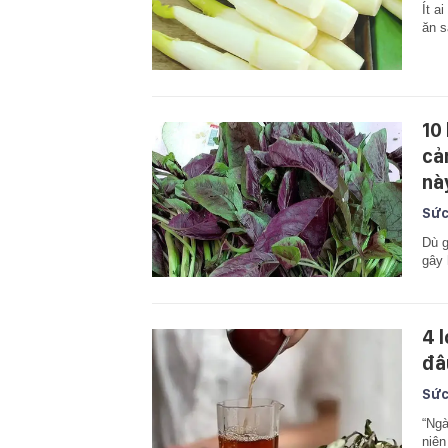
Ít a
ăn s
10
cả
nà
Sức
Dù g
gây 
4 
đâ
Sức
“Ngà
niên