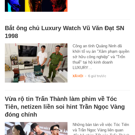
Bắt ông chủ Luxury Watch Vũ Văn Đạt SN
1998
Công an tỉnh Quảng Ninh đã
khởi tố vụ án "Xâm phạm quyền
sở hữu công nghiệp" và “Trốn
thuế" tại hộ kinh doanh
LUXURY…
XÃ HỘI
-
6 giờ trước
Vừa rộ tin Trấn Thành làm phim về Tóc
Tiên, netizen liền soi hint Trần Ngọc Vàng
đóng chính
Những bàn tán về việc Tóc Tiên
và Trần Ngọc Vàng liên quan