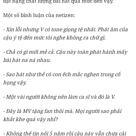
đặt nặng chất lượng bài hát quá mức đến vậy.
Một số bình luận của netizen:
- Xin lỗi nhưng V có tone giọng tệ nhất. Phát âm của
cậu ý tệ đến mức tôi nghe không ra chữ gì.
- Chả có gì mới mẻ cả. Cậu này toàn phát hành mấy
bài hát na ná nhau.
- Sao hát như thể có con ếch mắc nghẹn trong cổ
họng vậy.
- Một vài người không nên làm ca sĩ và đó là V.
- Đây là MV tặng fan thôi mà. Mọi người sao phải
khắt khe quá vậy nhỉ?
- Không thể tin nổi 5 năm rồi cậu này vẫn chưa cải