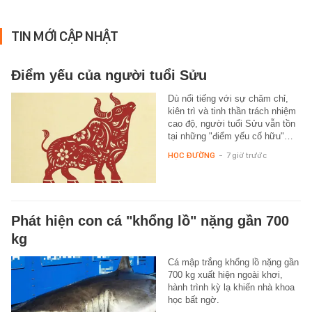
TIN MỚI CẬP NHẬT
Điểm yếu của người tuổi Sửu
Dù nổi tiếng với sự chăm chỉ,
kiên trì và tinh thần trách nhiệm
cao độ, người tuổi Sửu vẫn tồn
tại những "điểm yếu cố hữu"…
HỌC ĐƯỜNG
-
7 giờ trước
Phát hiện con cá "khổng lồ" nặng gần 700
kg
Cá mập trắng khổng lồ nặng gần
700 kg xuất hiện ngoài khơi,
hành trình kỳ lạ khiến nhà khoa
học bất ngờ.