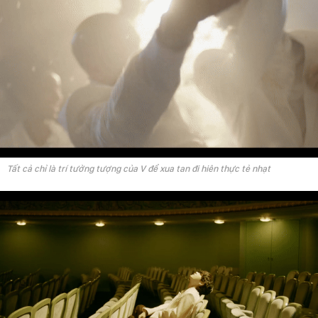
Tất cả chỉ là trí tưởng tượng của V để xua tan đi hiên thực tẻ nhạt