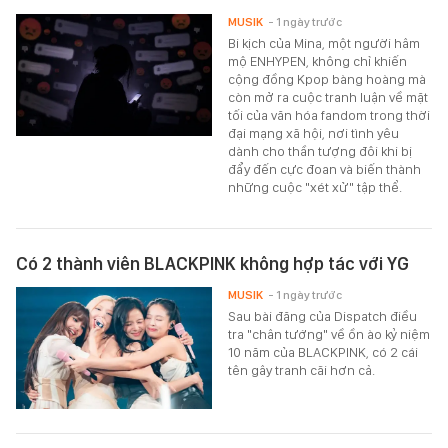
MUSIK
- 1 ngày trước
Bi kịch của Mina, một người hâm
mộ ENHYPEN, không chỉ khiến
cộng đồng Kpop bàng hoàng mà
còn mở ra cuộc tranh luận về mặt
tối của văn hóa fandom trong thời
đại mạng xã hội, nơi tình yêu
dành cho thần tượng đôi khi bị
đẩy đến cực đoan và biến thành
những cuộc "xét xử" tập thể.
Có 2 thành viên BLACKPINK không hợp tác với YG
MUSIK
- 1 ngày trước
Sau bài đăng của Dispatch điều
tra "chân tướng" về ồn ào kỷ niệm
10 năm của BLACKPINK, có 2 cái
tên gây tranh cãi hơn cả.