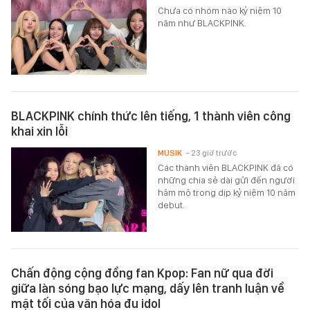
Chưa có nhóm nào kỷ niệm 10
năm như BLACKPINK.
BLACKPINK chính thức lên tiếng, 1 thành viên công
khai xin lỗi
MUSIK
- 23 giờ trước
Các thành viên BLACKPINK đã có
những chia sẻ dài gửi đến người
hâm mộ trong dịp kỷ niệm 10 năm
debut.
Chấn động cộng đồng fan Kpop: Fan nữ qua đời
giữa làn sóng bạo lực mạng, dấy lên tranh luận về
mặt tối của văn hóa đu idol