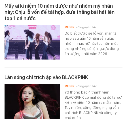
Mấy ai kỉ niệm 10 năm được như nhóm mỹ nhân
này: Chịu lỗ vốn để tái hợp, đưa thẳng bài hát lên
top 1 cả nước
MUSIK
- 1 ngày trước
Dù biết trước sẽ lỗ vốn, màn tái
hợp sau gần 10 năm vẫn giúp
nhóm nhạc nữ này tạo nên một
trong những cú lội ngược dòng
ấn tượng nhất năm 2026.
Làn sóng chỉ trích ập vào BLACKPINK
MUSIK
- 1 ngày trước
YG thông báo 4 thành viên
BLACKPINK có mặt đông đủ tại sự
kiện kỷ niệm 10 năm ra mắt nhóm.
Tuy nhiên, cộng đồng mạng vẫn
chỉ trích BLACKPINK và công ty
chủ quản.