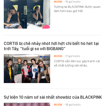
MUSIK
- 15 giờ trước
Tương lai BLACKPINK được quan
tâm hơn bao giờ hết.
CORTIS bị chê nhảy nhót hời hợt chỉ biết hò hét tại
trời Tây, “tuổi gì so với BIGBANG”
MUSIK
- 17 giờ trước
CORTIS vẫn liên tục gây tranh cãi
về chất lượng sân khấu.
Sự kiện 10 năm sơ sài nhất showbiz của BLACKPINK
MUSIK
- 18 giờ trước