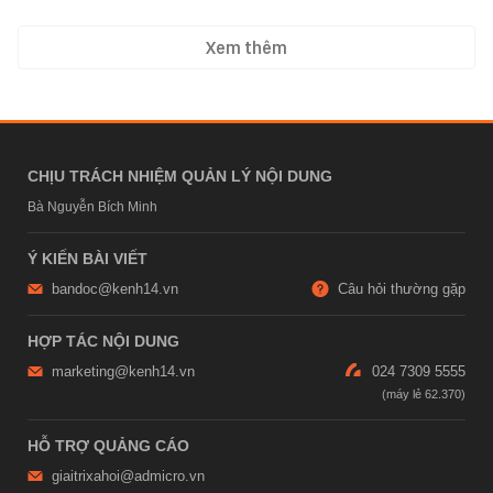
Xem thêm
CHỊU TRÁCH NHIỆM QUẢN LÝ NỘI DUNG
Bà Nguyễn Bích Minh
Ý KIẾN BÀI VIẾT
bandoc@kenh14.vn
Câu hỏi thường gặp
HỢP TÁC NỘI DUNG
marketing@kenh14.vn
024 7309 5555
HỖ TRỢ QUẢNG CÁO
giaitrixahoi@admicro.vn