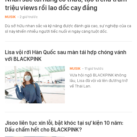
triệu views rồi lao dốc cay đắng
MUSIK
- 2 giờ trước
Dù sở hữu nhan sắc và kỹ năng được đánh giá cao, sự nghiệp của ca
sĩ này khiến nhiều người tiếc nuối vì ngày càng tuột dốc.
Lisa vội rời Hàn Quốc sau màn tái hợp chóng vánh
với BLACKPINK
MUSIK
- 11 giờ trước
Vừa hội ngộ BLACKPINK không
lâu, Lisa đã vội vã lên đường trở
về Thái Lan.
Jisoo liên tục xin lỗi, bật khóc tại sự kiện 10 năm:
Dấu chấm hết cho BLACKPINK?