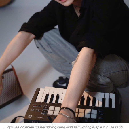
... Ryn Lee có nhiều cơ hội nhưng cũng đính kèm không ít áp lực bị so sánh