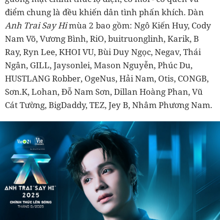
điểm chung là đều khiến dân tình phấn khích. Dàn
Anh Trai Say Hi
mùa 2 bao gồm: Ngô Kiến Huy, Cody
Nam Võ, Vương Bình, RiO, buitruonglinh, Karik, B
Ray, Ryn Lee, KHOI VU, Bùi Duy Ngọc, Negav, Thái
Ngân, GILL, Jaysonlei, Mason Nguyễn, Phúc Du,
HUSTLANG Robber, OgeNus, Hải Nam, Otis, CONGB,
Sơn.K, Lohan, Đỗ Nam Sơn, Dillan Hoàng Phan, Vũ
Cát Tường, BigDaddy, TEZ, Jey B, Nhâm Phương Nam.