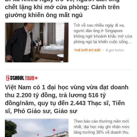
chết lặng khi mở cửa phòng: Cảnh trên
giường khiến ông mất ngủ
Trở về sau nhiều ngày đi xa,
người đàn ông ở Singapore
không ngờ khoảnh khắc mở cửa
phòng ngủ lại khiến cuộc sống…
THẾ GIỚI ĐÓ ĐÂY
-
6 giờ trước
Việt Nam có 1 đại học vùng vừa đạt doanh
thu 2.200 tỷ đồng, trả lương 516 tỷ
đồng/năm, quy tụ đến 2.443 Thạc sĩ, Tiến
sĩ, Phó Giáo sư, Giáo sư
Theo báo cáo thường niên mới
nhất, đại học này ghi nhận mức
tăng trưởng 38% về doanh thu.