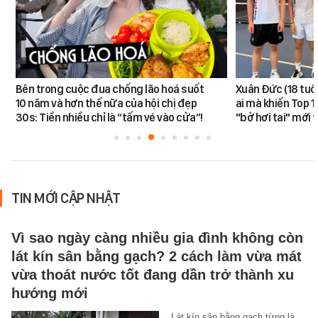
Bên trong cuộc đua chống lão hoá suốt
Xuân Đức (18 tuổi)
10 năm và hơn thế nữa của hội chị đẹp
ai mà khiến Top 1
30s: Tiền nhiều chỉ là “tấm vé vào cửa”!
"bở hơi tai" mới
TIN MỚI CẬP NHẬT
Vì sao ngày càng nhiều gia đình không còn
lát kín sân bằng gạch? 2 cách làm vừa mát
vừa thoát nước tốt đang dần trở thành xu
hướng mới
Lát kín sân bằng gạch từng là