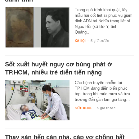
Trong quá trình khai quật, lấy
mẫu hài cốt liệt sĩ phục vụ giám
định ADN tại Nghĩa trang liệt sĩ
Ngọc Hồi (xã Bờ Y, tỉnh
Quảng…
XÃ HỘI
-
5 giờ trước
Sốt xuất huyết nguy cơ bùng phát ở
TP.HCM, nhiều trẻ diễn tiến nặng
Các bệnh truyền nhiễm tại
TP.HCM đang diễn biến phức
tạp, trong khi mùa mưa và tựu
trường đến gần làm gia tăng…
SỨC KHỎE
-
5 giờ trước
Thay sàn bếp căn nhà, cặp vợ chồng bất