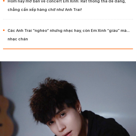
Hôm nay mở bán vé concert Em Xinh: Rất thong thả dễ dàng,
chẳng cần xếp hàng chờ như Anh Trai!
Các Anh Trai “nghèo” nhưng nhạc hay, còn Em Xinh “giàu” mà…
nhạc chán