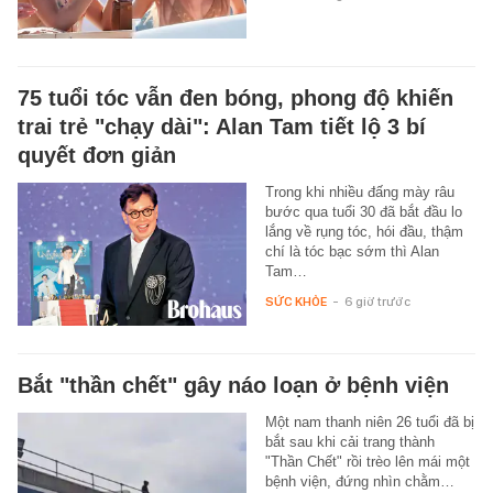
75 tuổi tóc vẫn đen bóng, phong độ khiến
trai trẻ "chạy dài": Alan Tam tiết lộ 3 bí
quyết đơn giản
Trong khi nhiều đấng mày râu
bước qua tuổi 30 đã bắt đầu lo
lắng về rụng tóc, hói đầu, thậm
chí là tóc bạc sớm thì Alan
Tam…
SỨC KHỎE
-
6 giờ trước
Bắt "thần chết" gây náo loạn ở bệnh viện
Một nam thanh niên 26 tuổi đã bị
bắt sau khi cải trang thành
"Thần Chết" rồi trèo lên mái một
bệnh viện, đứng nhìn chằm…