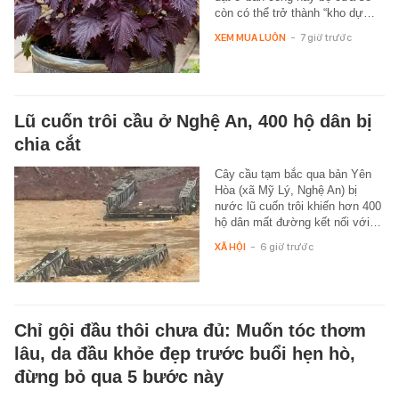
còn có thể trở thành “kho dự…
XEM MUA LUÔN
-
7 giờ trước
Lũ cuốn trôi cầu ở Nghệ An, 400 hộ dân bị
chia cắt
Cây cầu tạm bắc qua bản Yên
Hòa (xã Mỹ Lý, Nghệ An) bị
nước lũ cuốn trôi khiến hơn 400
hộ dân mất đường kết nối với…
XÃ HỘI
-
6 giờ trước
Chỉ gội đầu thôi chưa đủ: Muốn tóc thơm
lâu, da đầu khỏe đẹp trước buổi hẹn hò,
đừng bỏ qua 5 bước này