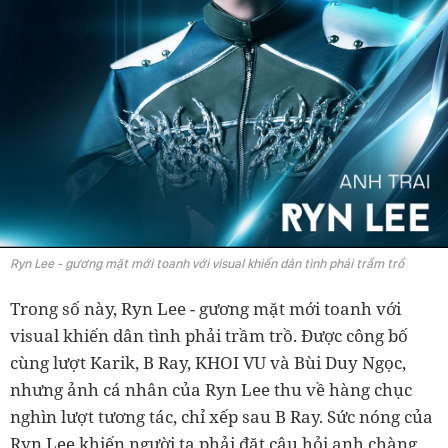
Ryn Lee - gương mặt mới toanh với visual khiến dân tình phải trầm trồ
Trong số này, Ryn Lee - gương mặt mới toanh với
visual khiến dân tình phải trầm trồ. Được công bố
cùng lượt Karik, B Ray, KHOI VU và Bùi Duy Ngọc,
nhưng ảnh cá nhân của Ryn Lee thu về hàng chục
nghìn lượt tương tác, chỉ xếp sau B Ray. Sức nóng của
Ryn Lee khiến người ta phải đặt câu hỏi anh chàng