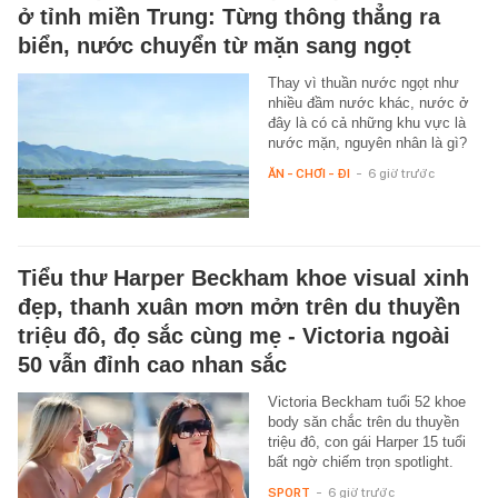
ở tỉnh miền Trung: Từng thông thẳng ra
biển, nước chuyển từ mặn sang ngọt
Thay vì thuần nước ngọt như
nhiều đầm nước khác, nước ở
đây là có cả những khu vực là
nước mặn, nguyên nhân là gì?
ĂN - CHƠI - ĐI
-
6 giờ trước
Tiểu thư Harper Beckham khoe visual xinh
đẹp, thanh xuân mơn mởn trên du thuyền
triệu đô, đọ sắc cùng mẹ - Victoria ngoài
50 vẫn đỉnh cao nhan sắc
Victoria Beckham tuổi 52 khoe
body săn chắc trên du thuyền
triệu đô, con gái Harper 15 tuổi
bất ngờ chiếm trọn spotlight.
SPORT
-
6 giờ trước