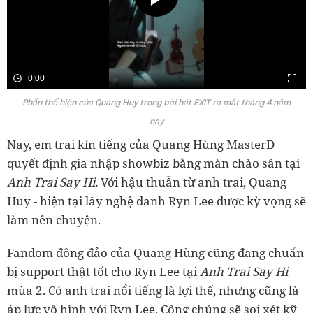
0:00
Phần thể hiện của Quang Huy trong bài hát EXIT ra mắt tháng 4 năm
nay
Nay, em trai kín tiếng của Quang Hùng MasterD
quyết định gia nhập showbiz bằng màn chào sân tại
Anh Trai Say Hi.
Với hậu thuẫn từ anh trai, Quang
Huy - hiện tại lấy nghệ danh Ryn Lee được kỳ vọng sẽ
làm nên chuyện.
Fandom đông đảo của Quang Hùng cũng đang chuẩn
bị support thật tốt cho Ryn Lee tại
Anh Trai Say Hi
mùa 2. Có anh trai nổi tiếng là lợi thế, nhưng cũng là
áp lực vô hình với Ryn Lee. Công chúng sẽ soi xét kỹ