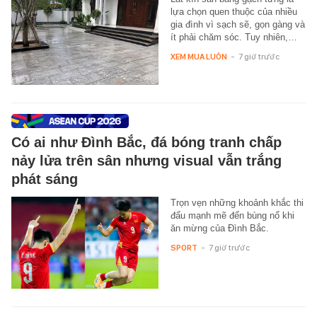
lựa chọn quen thuộc của nhiều
gia đình vì sạch sẽ, gọn gàng và
ít phải chăm sóc. Tuy nhiên,…
XEM MUA LUÔN
-
7 giờ trước
Có ai như Đình Bắc, đá bóng tranh chấp
nảy lửa trên sân nhưng visual vẫn trắng
phát sáng
Trọn vẹn những khoảnh khắc thi
đấu mạnh mẽ đến bùng nổ khi
ăn mừng của Đình Bắc.
SPORT
-
7 giờ trước