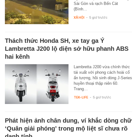
Sài Gòn và rạch Bến Cát
(Bình…
XÃ HỘI
-
5 giờ trước
Thách thức Honda SH, xe tay ga Ý
Lambretta J200 lộ diện sở hữu phanh ABS
hai kênh
Lambretta J200 vừa chính thức
tái xuất với phong cách hoài cổ
ấn tượng, hồi sinh dòng J-Series
huyền thoại thập niên 60.
Trang…
TEK-LIFE
-
5 giờ trước
Phát hiện ảnh chân dung, ví khắc dòng chữ
‘Quân giải phóng’ trong mộ liệt sĩ chưa rõ
danh tính