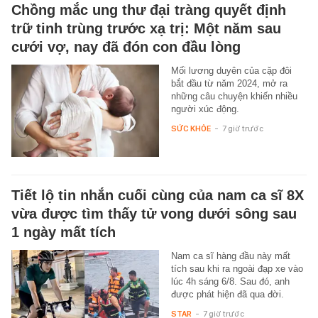
Chồng mắc ung thư đại tràng quyết định
trữ tinh trùng trước xạ trị: Một năm sau
cưới vợ, nay đã đón con đầu lòng
Mối lương duyên của cặp đôi
bắt đầu từ năm 2024, mở ra
những câu chuyện khiến nhiều
người xúc động.
SỨC KHỎE
-
7 giờ trước
Tiết lộ tin nhắn cuối cùng của nam ca sĩ 8X
vừa được tìm thấy tử vong dưới sông sau
1 ngày mất tích
Nam ca sĩ hàng đầu này mất
tích sau khi ra ngoài đạp xe vào
lúc 4h sáng 6/8. Sau đó, anh
được phát hiện đã qua đời.
STAR
-
7 giờ trước