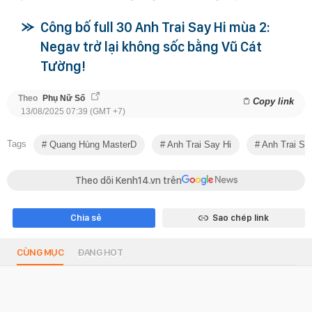
Công bố full 30 Anh Trai Say Hi mùa 2:
Negav trở lại không sốc bằng Vũ Cát
Tường!
Theo
Phụ Nữ Số
Copy link
13/08/2025 07:39 (GMT +7)
Tags
Quang Hùng MasterD
Anh Trai Say Hi
Anh Trai Sa
Theo dõi Kenh14.vn trên
Chia sẻ
Sao chép link
CÙNG MỤC
ĐANG HOT