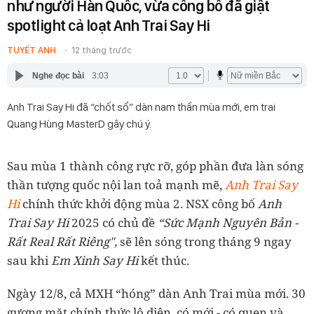
như người Hàn Quốc, vừa công bố đã giật
spotlight cả loạt Anh Trai Say Hi
TUYẾT ANH
12 tháng trước
Nghe đọc bài
3:03
Anh Trai Say Hi đã “chốt sổ” dàn nam thần mùa mới, em trai
Quang Hùng MasterD gây chú ý.
Sau mùa 1 thành công rực rỡ, góp phần đưa làn sóng
thần tượng quốc nội lan toả mạnh mẽ,
Anh Trai Say
Hi
chính thức khởi động mùa 2. NSX công bố
Anh
Trai Say Hi
2025 có chủ đề
“Sức Mạnh Nguyên Bản -
Rất Real Rất Riêng",
sẽ lên sóng trong tháng 9 ngay
sau khi
Em Xinh Say Hi
kết thúc.
Ngày 12/8, cả MXH “hóng” dàn Anh Trai mùa mới. 30
gương mặt chính thức lộ diện, có mới - có quen và