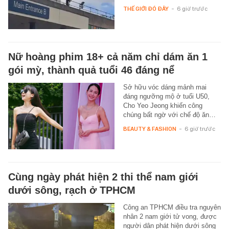
THẾ GIỚI ĐÓ ĐÂY
-
6 giờ trước
Nữ hoàng phim 18+ cả năm chỉ dám ăn 1
gói mỳ, thành quả tuổi 46 đáng nể
Sở hữu vóc dáng mảnh mai
đáng ngưỡng mộ ở tuổi U50,
Cho Yeo Jeong khiến công
chúng bất ngờ với chế độ ăn…
BEAUTY & FASHION
-
6 giờ trước
Cùng ngày phát hiện 2 thi thể nam giới
dưới sông, rạch ở TPHCM
Công an TPHCM điều tra nguyên
nhân 2 nam giới tử vong, được
người dân phát hiện dưới sông