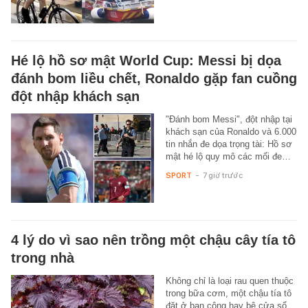
Hé lộ hồ sơ mật World Cup: Messi bị dọa
đánh bom liều chết, Ronaldo gặp fan cuồng
đột nhập khách sạn
"Đánh bom Messi", đột nhập tại
khách sạn của Ronaldo và 6.000
tin nhắn đe dọa trọng tài: Hồ sơ
mật hé lộ quy mô các mối đe…
SPORT
-
7 giờ trước
4 lý do vì sao nên trồng một chậu cây tía tô
trong nhà
Không chỉ là loại rau quen thuộc
trong bữa cơm, một chậu tía tô
đặt ở ban công hay bệ cửa sổ