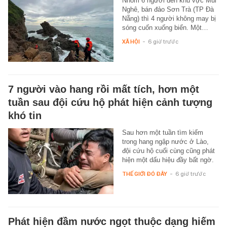
Nhóm 6 người đến khu vực Mũi
Nghê, bán đảo Sơn Trà (TP Đà
Nẵng) thì 4 người không may bị
sóng cuốn xuống biển. Một…
XÃ HỘI
-
6 giờ trước
7 người vào hang rồi mất tích, hơn một
tuần sau đội cứu hộ phát hiện cảnh tượng
khó tin
Sau hơn một tuần tìm kiếm
trong hang ngập nước ở Lào,
đội cứu hộ cuối cùng cũng phát
hiện một dấu hiệu đầy bất ngờ.
THẾ GIỚI ĐÓ ĐÂY
-
6 giờ trước
Phát hiện đầm nước ngọt thuộc dạng hiếm