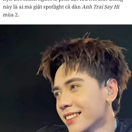
này là ai mà giật spotlight cả dàn
Anh Trai Say Hi
mùa 2.