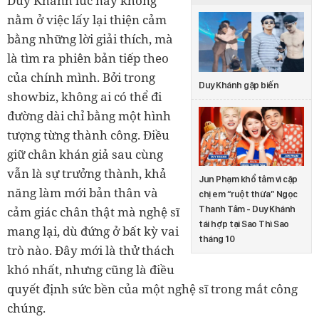
Duy Khánh lúc này không
nằm ở việc lấy lại thiện cảm
bằng những lời giải thích, mà
là tìm ra phiên bản tiếp theo
của chính mình. Bởi trong
Duy Khánh gặp biến
showbiz, không ai có thể đi
đường dài chỉ bằng một hình
tượng từng thành công. Điều
giữ chân khán giả sau cùng
vẫn là sự trưởng thành, khả
Jun Phạm khổ tâm vì cặp
năng làm mới bản thân và
chị em “ruột thừa” Ngọc
Thanh Tâm - Duy Khánh
cảm giác chân thật mà nghệ sĩ
tái hợp tại Sao Thì Sao
mang lại, dù đứng ở bất kỳ vai
tháng 10
trò nào. Đây mới là thử thách
khó nhất, nhưng cũng là điều
quyết định sức bền của một nghệ sĩ trong mắt công
chúng.