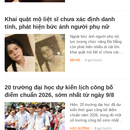
Khai quật mộ liệt sĩ chưa xác định danh
tính, phát hiện bức ảnh người phụ nữ
Ngoài bức ảnh người phụ nữ,
lực lượng chức năng Đà Nẵng
còn phát hiện nhiều di vật khi
khai quật mộ liệt sĩ chưa xác…
XÃ HỘI
-
6 giờ trước
20 trường đại học dự kiến lịch công bố
điểm chuẩn 2026, sớm nhất từ ngày 9/8
Hiện, 20 trường đại học đã dự
kiến thời gian công bố điểm
chuẩn năm 2026, trong đó một
số trường công bố sớm nhất…
HỌC ĐƯỜNG
-
6 giờ trước