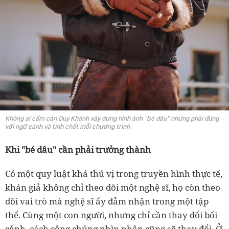
Không ai cấm cản Duy Khánh xây dựng hình ảnh "bé dâu" nhưng phải đúng
với ngữ cảnh và tính chất mỗi chương trình
Khi "bé dâu" cần phải trưởng thành
Có một quy luật khá thú vị trong truyền hình thực tế,
khán giả không chỉ theo dõi một nghệ sĩ, họ còn theo
dõi vai trò mà nghệ sĩ ấy đảm nhận trong một tập
thể. Cùng một con người, nhưng chỉ cần thay đổi bối
cảnh, cách công chúng nhìn nhận cũng sẽ thay đổi. Ở