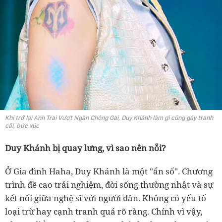
Khi trở lại Anh Trai Vượt Ngàn Chông Gai, Duy Khánh làm gì cũng gây tranh
cãi, bức xúc
Duy Khánh bị quay lưng, vì sao nên nỗi?
Ở Gia đình Haha, Duy Khánh là một "ẩn số". Chương
trình đề cao trải nghiệm, đời sống thường nhật và sự
kết nối giữa nghệ sĩ với người dân. Không có yếu tố
loại trừ hay cạnh tranh quá rõ ràng. Chính vì vậy,