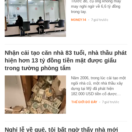
Trước đó, cụ ông không mảy
may nghi ngờ về 6,6 tỷ đồng
trong tay.
MONEY.14
-
7 giờ trước
Nhận cải tạo căn nhà 83 tuổi, nhà thầu phát
hiện hơn 13 tỷ đồng tiền mặt được giấu
trong tường phòng tắm
Năm 2006, trong lúc cải tạo một
ngôi nhà cũ, một nhà thầu xây
dựng tại Mỹ đã phát hiện
182.000 USD tiền cổ được…
THẾ GIỚI ĐÓ ĐÂY
-
7 giờ trước
Nghỉ lễ về quê, tôi bất ngờ thấy nhà mới