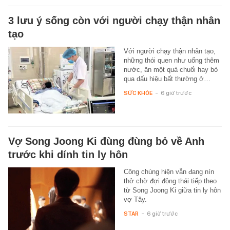
3 lưu ý sống còn với người chạy thận nhân
tạo
Với người chạy thận nhân tạo,
những thói quen như uống thêm
nước, ăn một quả chuối hay bỏ
qua dấu hiệu bất thường ở…
SỨC KHỎE
-
6 giờ trước
Vợ Song Joong Ki đùng đùng bỏ về Anh
trước khi dính tin ly hôn
Công chúng hiện vẫn đang nín
thở chờ đợi động thái tiếp theo
từ Song Joong Ki giữa tin ly hôn
vợ Tây.
STAR
-
6 giờ trước