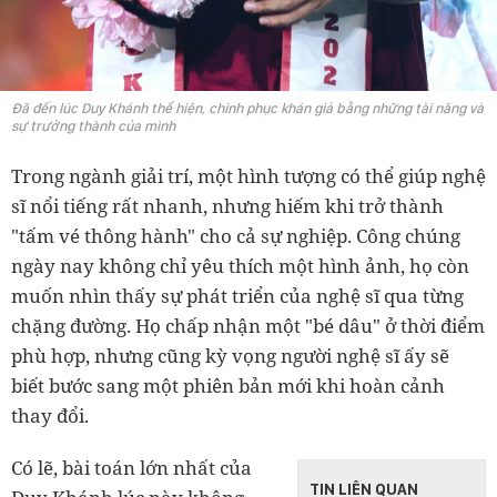
Đã đến lúc Duy Khánh thể hiện, chinh phục khán giả bằng những tài năng và
sự trưởng thành của mình
Trong ngành giải trí, một hình tượng có thể giúp nghệ
sĩ nổi tiếng rất nhanh, nhưng hiếm khi trở thành
"tấm vé thông hành" cho cả sự nghiệp. Công chúng
ngày nay không chỉ yêu thích một hình ảnh, họ còn
muốn nhìn thấy sự phát triển của nghệ sĩ qua từng
chặng đường. Họ chấp nhận một "bé dâu" ở thời điểm
phù hợp, nhưng cũng kỳ vọng người nghệ sĩ ấy sẽ
biết bước sang một phiên bản mới khi hoàn cảnh
thay đổi.
Có lẽ, bài toán lớn nhất của
TIN LIÊN QUAN