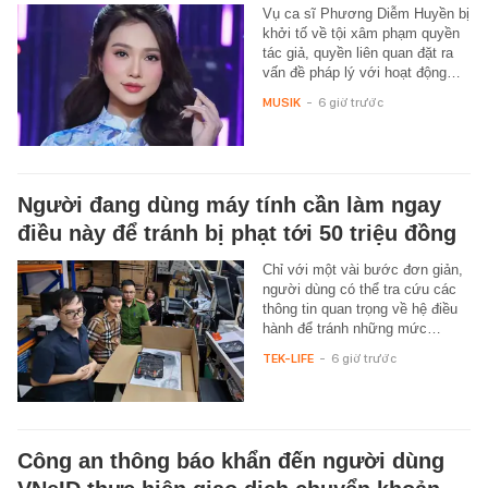
Vụ ca sĩ Phương Diễm Huyền bị
khởi tố về tội xâm phạm quyền
tác giả, quyền liên quan đặt ra
vấn đề pháp lý với hoạt động…
MUSIK
-
6 giờ trước
Người đang dùng máy tính cần làm ngay
điều này để tránh bị phạt tới 50 triệu đồng
Chỉ với một vài bước đơn giản,
người dùng có thể tra cứu các
thông tin quan trọng về hệ điều
hành để tránh những mức…
TEK-LIFE
-
6 giờ trước
Công an thông báo khẩn đến người dùng