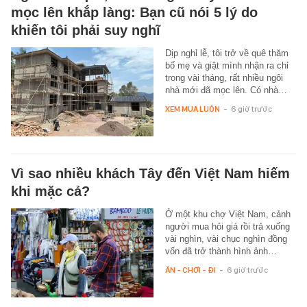
mọc lên khắp làng: Bạn cũ nói 5 lý do
khiến tôi phải suy nghĩ
Dịp nghỉ lễ, tôi trở về quê thăm
bố mẹ và giật mình nhận ra chỉ
trong vài tháng, rất nhiều ngôi
nhà mới đã mọc lên. Có nhà…
XEM MUA LUÔN
-
6 giờ trước
Vì sao nhiều khách Tây đến Việt Nam hiếm
khi mặc cả?
Ở một khu chợ Việt Nam, cảnh
người mua hỏi giá rồi trả xuống
vài nghìn, vài chục nghìn đồng
vốn đã trở thành hình ảnh…
ĂN - CHƠI - ĐI
-
6 giờ trước