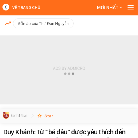
MỚI NHẤT
VỀ TRANG CHỦ
MỚI NHẤT
#Ồn ào của Thư Đan Nguyễn
Xem thêm
Star
Duy Khánh: Từ "bé dâu" được yêu thích đến