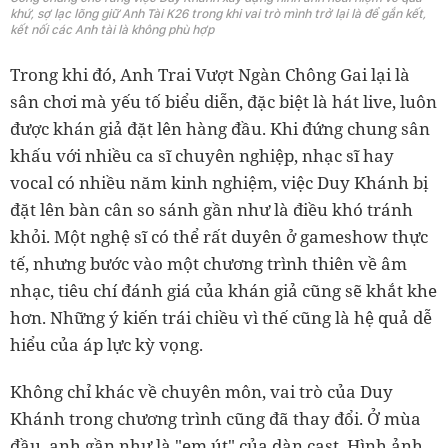
khứ, sợ lạc lõng giữ Anh Tài K26 trong khi vai trò mình trở lại là để gắn kết,
kết nối các Anh tài là không phù hợp
Trong khi đó, Anh Trai Vượt Ngàn Chông Gai lại là
sân chơi mà yếu tố biểu diễn, đặc biệt là hát live, luôn
được khán giả đặt lên hàng đầu. Khi đứng chung sân
khấu với nhiều ca sĩ chuyên nghiệp, nhạc sĩ hay
vocal có nhiều năm kinh nghiệm, việc Duy Khánh bị
đặt lên bàn cân so sánh gần như là điều khó tránh
khỏi. Một nghệ sĩ có thể rất duyên ở gameshow thực
tế, nhưng bước vào một chương trình thiên về âm
nhạc, tiêu chí đánh giá của khán giả cũng sẽ khắt khe
hơn. Những ý kiến trái chiều vì thế cũng là hệ quả dễ
hiểu của áp lực kỳ vọng.
Không chỉ khác về chuyên môn, vai trò của Duy
Khánh trong chương trình cũng đã thay đổi. Ở mùa
đầu, anh gần như là "em út" của dàn cast. Hình ảnh