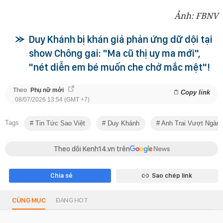
Ảnh: FBNV
Duy Khánh bị khán giả phản ứng dữ dội tại
show Chông gai: "Ma cũ thị uy ma mới",
"nét diễn em bé muốn che chở mắc mệt"!
Theo
Phụ nữ mới
Copy link
08/07/2026 13:54 (GMT +7)
Tags
Tin Tức Sao Việt
Duy Khánh
Anh Trai Vượt Ngàn 
Theo dõi Kenh14.vn trên
Chia sẻ
Sao chép link
CÙNG MỤC
ĐANG HOT