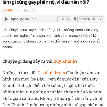
làm gì cũng gây phẫn nộ, vì đâu nên nỗi?
HẠ ANH
1 tháng trước
Nghe đọc bài
7:02
Câu chuyện của Duy Khánh không chỉ là những tranh luận xoay
quanh một nghệ sĩ, mà còn phản ánh cách mạng xã hội và kỳ
vọng của công chúng có thể thay đổi hình ảnh một ngôi sao rất
nhanh.
Chuyện gì đang xảy ra với
Duy Khánh
?
Những ai theo dõi
Gia đình Haha
đều thiện cảm với
hình ảnh một "bé Dâu", "em út quốc dân" của Duy
Khánh. Anh ghi điểm bởi sự hoạt ngôn, hài hước,
những màn tung hứng tự nhiên cùng nhiều khoảnh
khắc giàu cảm xúc. Không ít khán giả cho rằng chính
Duy Khánh là một trong những nhân tố góp phần tạo