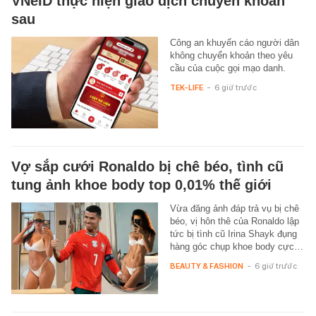
VNeID thực hiện giao dịch chuyển khoản
sau
Công an khuyến cáo người dân
không chuyển khoản theo yêu
cầu của cuộc gọi mạo danh.
TEK-LIFE
-
6 giờ trước
Vợ sắp cưới Ronaldo bị chê béo, tình cũ
tung ảnh khoe body top 0,01% thế giới
Vừa đăng ảnh đáp trả vụ bị chê
béo, vị hôn thê của Ronaldo lập
tức bị tình cũ Irina Shayk đụng
hàng góc chụp khoe body cực…
BEAUTY & FASHION
-
6 giờ trước