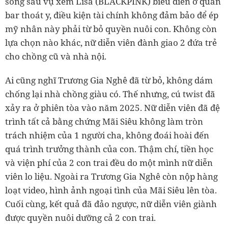
sóng sau vụ xem Lisa (BLACKPINK) biểu diễn ở quán
bar thoát y, điều kiện tài chính không đảm bảo để ép
mỹ nhân này phải từ bỏ quyền nuôi con. Không còn
lựa chọn nào khác, nữ diễn viên đành giao 2 đứa trẻ
cho chồng cũ và nhà nội.
Ai cũng nghĩ Trương Gia Nghê đã từ bỏ, không dám
chống lại nhà chồng giàu có. Thế nhưng, cú twist đã
xảy ra ở phiên tòa vào năm 2025. Nữ diễn viên đã đệ
trình tất cả bằng chứng Mãi Siêu không làm tròn
trách nhiệm của 1 người cha, không đoái hoài đến
quá trình trưởng thành của con. Thậm chí, tiền học
và viện phí của 2 con trai đều do một mình nữ diễn
viên lo liệu. Ngoài ra Trương Gia Nghê còn nộp hàng
loạt video, hình ảnh ngoại tình của Mãi Siêu lên tòa.
Cuối cùng, kết quả đã đảo ngược, nữ diễn viên giành
được quyền nuôi dưỡng cả 2 con trai.