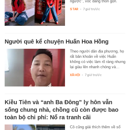
ngược", vóc dáng thon gọn.
STAR
-
7 giờ trước
Người quê kể chuyện Huấn Hoa Hồng
Theo người dân địa phương, họ
rất băn khoăn về việc Huấn
không có việc làm rõ ràng nhưng
lại giàu lên nhanh chóng và…
XÃ HỘI
-
7 giờ trước
Kiều Tiên và “anh Ba Đông” ly hôn vẫn
sống chung nhà, chồng cũ còn được bao
toàn bộ chi phí: Nổ ra tranh cãi
Cô cũng giải thích thêm về số