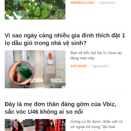
XEM MUA LUÔN
-
7 giờ trước
Vì sao ngày càng nhiều gia đình thích đặt 1
lọ dầu gió trong nhà vệ sinh?
Bạn sẽ tiếc hùi hụi vì chưa áp
dụng mẹo này.
SỨC KHỎE
-
7 giờ trước
Đây là mẹ đơn thân đáng gờm của Vbiz,
sắc vóc U46 không ai so nổi
Giọng ca 8x được nhận xét có
vẻ ngoài trẻ trung "lão hoá