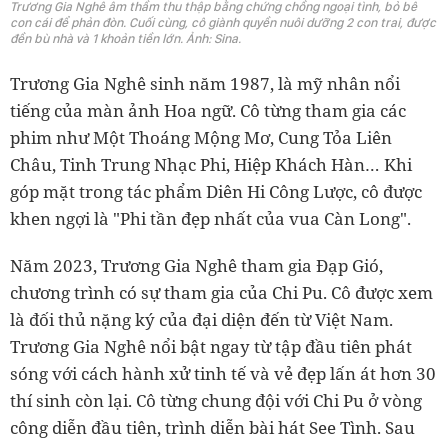
Trương Gia Nghê âm thầm thu thập bằng chứng chồng ngoại tình, bỏ bê
con cái để phản đòn. Cuối cùng, cô giành quyền nuôi dưỡng 2 con trai, được
đền bù nhà và 1 khoản tiền lớn. Ảnh: Sina.
Trương Gia Nghê sinh năm 1987, là mỹ nhân nổi
tiếng của màn ảnh Hoa ngữ. Cô từng tham gia các
phim như Một Thoáng Mộng Mơ, Cung Tỏa Liên
Châu, Tinh Trung Nhạc Phi, Hiệp Khách Hàn… Khi
góp mặt trong tác phẩm Diên Hi Công Lược, cô được
khen ngợi là "Phi tần đẹp nhất của vua Càn Long".
Năm 2023, Trương Gia Nghê tham gia Đạp Gió,
chương trình có sự tham gia của Chi Pu. Cô được xem
là đối thủ nặng ký của đại diện đến từ Việt Nam.
Trương Gia Nghê nổi bật ngay từ tập đầu tiên phát
sóng với cách hành xử tinh tế và vẻ đẹp lấn át hơn 30
thí sinh còn lại. Cô từng chung đội với Chi Pu ở vòng
công diễn đầu tiên, trình diễn bài hát See Tình. Sau