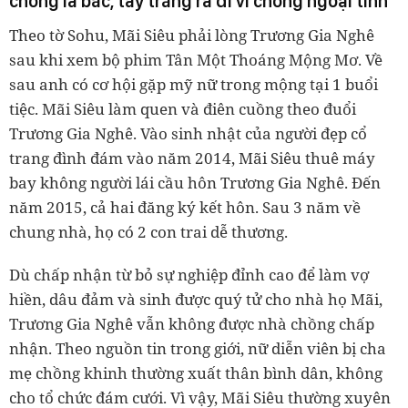
chồng là bác, tay trắng ra đi vì chồng ngoại tình
Theo tờ Sohu, Mãi Siêu phải lòng Trương Gia Nghê
sau khi xem bộ phim Tân Một Thoáng Mộng Mơ. Về
sau anh có cơ hội gặp mỹ nữ trong mộng tại 1 buổi
tiệc. Mãi Siêu làm quen và điên cuồng theo đuổi
Trương Gia Nghê. Vào sinh nhật của người đẹp cổ
trang đình đám vào năm 2014, Mãi Siêu thuê máy
bay không người lái cầu hôn Trương Gia Nghê. Đến
năm 2015, cả hai đăng ký kết hôn. Sau 3 năm về
chung nhà, họ có 2 con trai dễ thương.
Dù chấp nhận từ bỏ sự nghiệp đỉnh cao để làm vợ
hiền, dâu đảm và sinh được quý tử cho nhà họ Mãi,
Trương Gia Nghê vẫn không được nhà chồng chấp
nhận. Theo nguồn tin trong giới, nữ diễn viên bị cha
mẹ chồng khinh thường xuất thân bình dân, không
cho tổ chức đám cưới. Vì vậy, Mãi Siêu thường xuyên