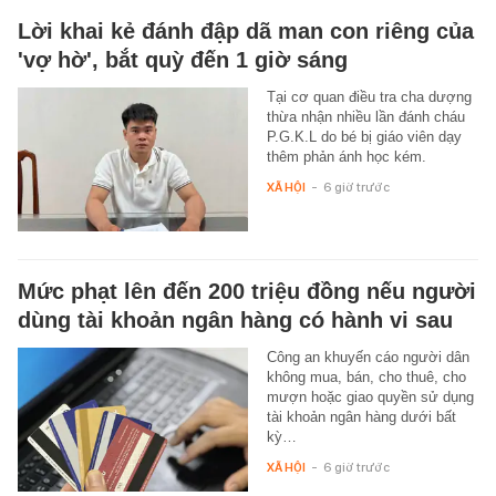
Lời khai kẻ đánh đập dã man con riêng của
'vợ hờ', bắt quỳ đến 1 giờ sáng
Tại cơ quan điều tra cha dượng
thừa nhận nhiều lần đánh cháu
P.G.K.L do bé bị giáo viên dạy
thêm phản ánh học kém.
XÃ HỘI
-
6 giờ trước
Mức phạt lên đến 200 triệu đồng nếu người
dùng tài khoản ngân hàng có hành vi sau
Công an khuyến cáo người dân
không mua, bán, cho thuê, cho
mượn hoặc giao quyền sử dụng
tài khoản ngân hàng dưới bất
kỳ…
XÃ HỘI
-
6 giờ trước