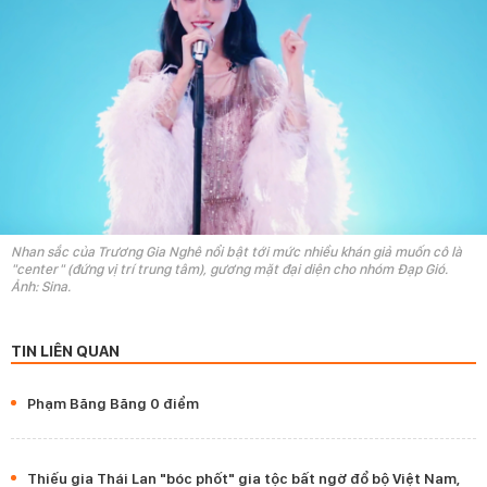
Nhan sắc của Trương Gia Nghê nổi bật tới mức nhiều khán giả muốn cô là
"center" (đứng vị trí trung tâm), gương mặt đại diện cho nhóm Đạp Gió.
Ảnh: Sina.
TIN LIÊN QUAN
Phạm Băng Băng 0 điểm
Thiếu gia Thái Lan "bóc phốt" gia tộc bất ngờ đổ bộ Việt Nam,