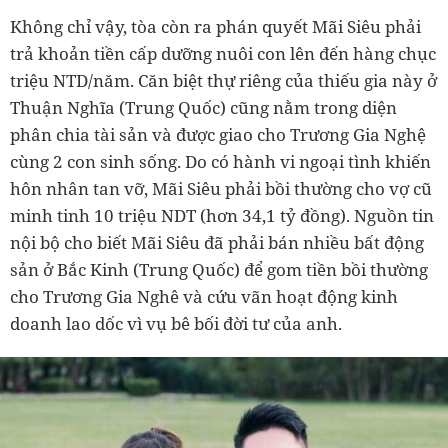
Không chỉ vậy, tòa còn ra phán quyết Mãi Siêu phải
trả khoản tiền cấp dưỡng nuôi con lên đến hàng chục
triệu NTD/năm. Căn biệt thự riêng của thiếu gia này ở
Thuận Nghĩa (Trung Quốc) cũng nằm trong diện
phân chia tài sản và được giao cho Trương Gia Nghệ
cùng 2 con sinh sống. Do có hành vi ngoại tình khiến
hôn nhân tan vỡ, Mãi Siêu phải bồi thường cho vợ cũ
minh tinh 10 triệu NDT (hơn 34,1 tỷ đồng). Nguồn tin
nội bộ cho biết Mãi Siêu đã phải bán nhiều bất động
sản ở Bắc Kinh (Trung Quốc) để gom tiền bồi thường
cho Trương Gia Nghê và cứu vãn hoạt động kinh
doanh lao dốc vì vụ bê bối đời tư của anh.