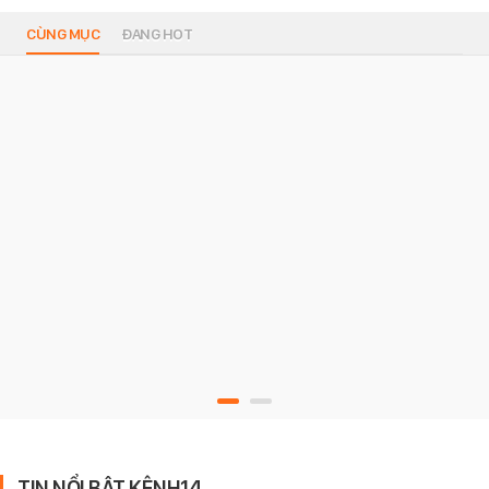
CÙNG MỤC
ĐANG HOT
TIN NỔI BẬT KÊNH14