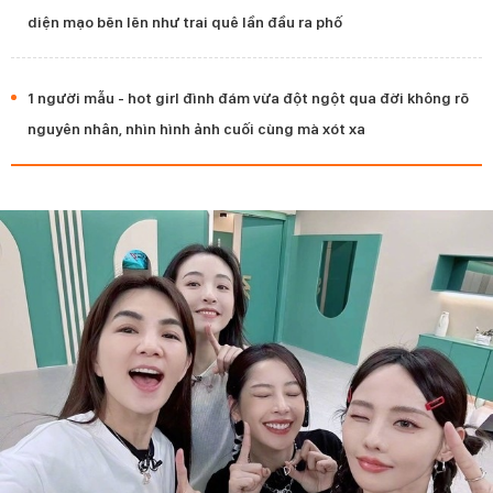
diện mạo bẽn lẽn như trai quê lần đầu ra phố
1 người mẫu - hot girl đình đám vừa đột ngột qua đời không rõ
nguyên nhân, nhìn hình ảnh cuối cùng mà xót xa