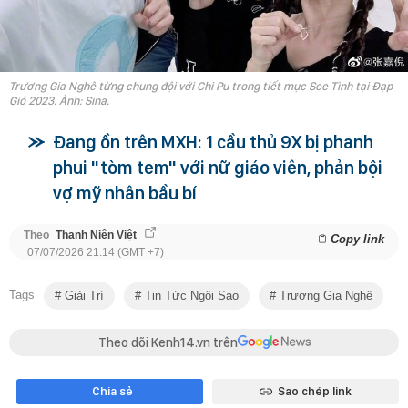
Trương Gia Nghê từng chung đội với Chi Pu trong tiết mục See Tình tại Đạp
Gió 2023. Ảnh: Sina.
Đang ồn trên MXH: 1 cầu thủ 9X bị phanh
phui "tòm tem" với nữ giáo viên, phản bội
vợ mỹ nhân bầu bí
Theo
Thanh Niên Việt
Copy link
07/07/2026 21:14 (GMT +7)
Tags
Giải Trí
Tin Tức Ngôi Sao
Trương Gia Nghê
Theo dõi Kenh14.vn trên
Chia sẻ
Sao chép link