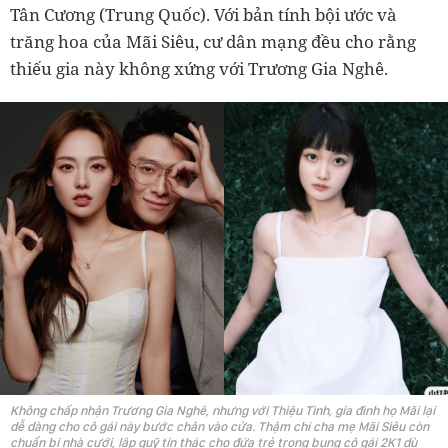
Tân Cương (Trung Quốc). Với bản tính bội ước và
trăng hoa của Mãi Siêu, cư dân mạng đều cho rằng
thiếu gia này không xứng với Trương Gia Nghê.
Không chấp nhận Trương Gia Nghê, nhưng với Thiệu Tình, gia đình họ Mãi lại
dễ dàng cho cô gái này bước chân vào cửa. Thậm chí cha mẹ Mãi Siêu còn
chuẩn bị nhà cưới, lập quỹ tín thác cho đứa trẻ trong bụng cô gái 2K1 dù