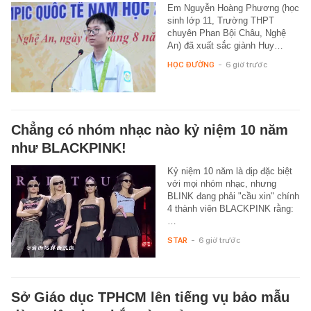
Em Nguyễn Hoàng Phương (học
sinh lớp 11, Trường THPT
chuyên Phan Bội Châu, Nghệ
An) đã xuất sắc giành Huy…
HỌC ĐƯỜNG
-
6 giờ trước
Chẳng có nhóm nhạc nào kỷ niệm 10 năm
như BLACKPINK!
Kỷ niệm 10 năm là dịp đặc biệt
với mọi nhóm nhạc, nhưng
BLINK đang phải "cầu xin" chính
4 thành viên BLACKPINK rằng:
…
STAR
-
6 giờ trước
Sở Giáo dục TPHCM lên tiếng vụ bảo mẫu