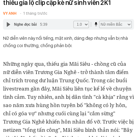
thiếu gia lộ clip cặp kè nữ sinh viên 2K1
VY ANH
1 tháng trước
Nghe đọc bài
5:39
Nữ diễn viên này nổi tiếng, mặt xinh, dáng đẹp nhưng vẫn bị nhà
chồng coi thường, chồng phản bội.
Những ngày qua, thiếu gia Mãi Siêu - chồng cũ của
nữ diễn viên Trương Gia Nghê - trở thành tâm điểm
chỉ trích trong dư luận Trung Quốc. Trong các buổi
livestream gần đây, Mãi Siêu liên tục kể lể về chuyện
tình cảm. Tuy nhiên, anh bị dân tình "cà khịa" rằng vì
sao năm xưa hùng hồn tuyên bố "không có ly hôn,
chỉ có góa vợ" nhưng cuối cùng lại "cắm sừng"
Trương Gia Nghê khiến hôn nhân đổ vỡ. Trước việc bị
netizen "tổng tấn công", Mãi Siêu bình thản nói: "Bây