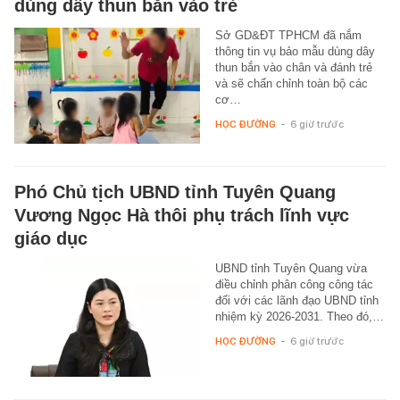
dùng dây thun bắn vào trẻ
Sở GD&ĐT TPHCM đã nắm
thông tin vụ bảo mẫu dùng dây
thun bắn vào chân và đánh trẻ
và sẽ chấn chỉnh toàn bộ các
cơ…
HỌC ĐƯỜNG
-
6 giờ trước
Phó Chủ tịch UBND tỉnh Tuyên Quang
Vương Ngọc Hà thôi phụ trách lĩnh vực
giáo dục
UBND tỉnh Tuyên Quang vừa
điều chỉnh phân công công tác
đối với các lãnh đạo UBND tỉnh
nhiệm kỳ 2026-2031. Theo đó,…
HỌC ĐƯỜNG
-
6 giờ trước