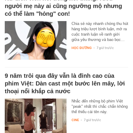
người mẹ này ai cũng ngưỡng mộ nhưng
có thể làm "hỏng" con!
Chia sẻ này nhanh chóng thu hút
hàng triệu lượt bình luận, mở ra
cuộc tranh luận về ranh giới
giữa yêu thương và bao bọc…
HỌC ĐƯỜNG
-
7 giờ trước
9 năm trôi qua đây vẫn là đỉnh cao của
phim Việt: Dàn cast một bước lên mây, lời
thoại nổi khắp cả nước
Nhắc đến những bộ phim Việt
"peak" nhất thì chắc chắn không
thể thiếu cái tên này.
CINE
-
7 giờ trước