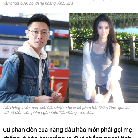
vẫn chưa cưới hỏi đàng hoàng. Ảnh: Sina.
Hồi tháng 4 vừa qua, Mãi Siêu được cho là đã phản bội Thiệu Tình, qua lại
với nữ diễn viên phim ngắn Kiều Tiên Đồng. Ảnh: Sina.
Cú phản đòn của nàng dâu hào môn phải gọi mẹ