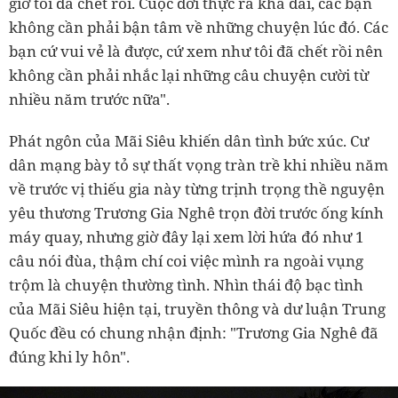
giờ tôi đã chết rồi. Cuộc đời thực ra khá dài, các bạn
không cần phải bận tâm về những chuyện lúc đó. Các
bạn cứ vui vẻ là được, cứ xem như tôi đã chết rồi nên
không cần phải nhắc lại những câu chuyện cười từ
nhiều năm trước nữa".
Phát ngôn của Mãi Siêu khiến dân tình bức xúc. Cư
dân mạng bày tỏ sự thất vọng tràn trề khi nhiều năm
về trước vị thiếu gia này từng trịnh trọng thề nguyện
yêu thương Trương Gia Nghê trọn đời trước ống kính
máy quay, nhưng giờ đây lại xem lời hứa đó như 1
câu nói đùa, thậm chí coi việc mình ra ngoài vụng
trộm là chuyện thường tình. Nhìn thái độ bạc tình
của Mãi Siêu hiện tại, truyền thông và dư luận Trung
Quốc đều có chung nhận định: "Trương Gia Nghê đã
đúng khi ly hôn".