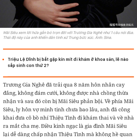
Mãi Siêu xem lời hứa gắn bó trọn đời với Trương Gia Nghê như 1 câu nói đùa.
Thái độ này của anh khiến dân tình xứ Trung bức xúc. Ảnh: Sina.
Triệu Lệ Dĩnh bị bắt gặp kín mít đi khám ở khoa sản, lẽ nào
sắp sinh con thứ 2?
Trương Gia Nghê đã trải qua 8 năm hôn nhân cay
đắng, không đám cưới, không được nhà chồng thừa
nhận và sau đó còn bị Mãi Siêu phản bội. Về phía Mãi
Siêu, ly hôn vợ minh tinh chưa bao lâu, anh đã công
khai đưa cô bồ nhí Thiệu Tình đi khám thai và về nhà
ra mắt cha mẹ. Điều kinh ngạc là gia đình Mãi Siêu
lại dễ dàng chấp nhận Thiệu Tình mà không hề quan