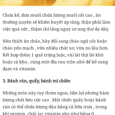
Chưa kể,
dưa muối chứa lượng muối rất cao
, ăn
thường xuyên sẽ khiến
huyết áp tăng, thận phải làm
việc quá sức
, thậm chí tăng nguy cơ ung thư dạ dày.
Nếu thích ăn cháo, hãy đổi sang
cháo ngũ cốc hoặc
cháo yến mạch
, vừa nhiều chất xơ, vừa no lâu hơn.
Kết hợp thêm
1 quả trứng luộc, vài lát thịt bò khô
hoặc cá kho
, cùng một đĩa rau trộn nhỏ để bổ sung
đạm và vitamin.
3. Bánh rán, quẩy, bánh mì chiên
Những món này tuy thơm ngon, tiện lợi nhưng
hàm
lượng chất béo cực cao
. Một chiếc quẩy hoặc bánh
rán có thể chứa
lượng dầu bằng cả bữa trưa
, trong
khi
protein, chất xơ, vitamin gần như bằng 0
.