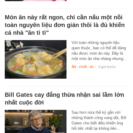
Món ăn này rất ngon, chỉ cần nấu một nồi
toàn nguyên liệu đơn giản thôi là đủ khiến
cả nhà "ăn tì tì"
Với toàn những nguyên liệu
quen thuộc, bạn có thể dễ dàng
nấu được món ăn này. Đây là
một món ăn nhẹ nhàng nhưng…
ĂN - CHƠI - ĐI
-
3 giờ trước
Bill Gates cay đắng thừa nhận sai lầm lớn
nhất cuộc đời
Sau hơn nửa thế kỷ gắn với
những thành công vang dội, Bill
Gates cho biết điều khiến ông
hối tiếc nhất lại không liên…