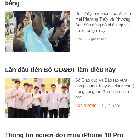
bằng
Đến 2 đại mỹ nhân của Vbiz là
Mai Phương Thúy và Phương
Anh Đào cũng có phần lép vế
trước cô gái này.
CINE
-
3 giờ trước
Lần đầu tiên Bộ GD&ĐT làm điều này
Bộ Giáo dục và Đào tạo vừa
công bố một thay đổi đáng chú ý
trong công tác điều hành năm
học.
HỌC ĐƯỜNG
-
3 giờ trước
Thông tin người đợi mua iPhone 18 Pro