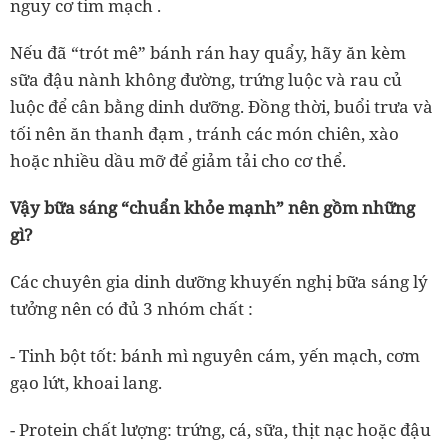
nguy cơ tim mạch
.
Nếu đã “trót mê” bánh rán hay quẩy, hãy ăn kèm
sữa đậu nành không đường, trứng luộc và rau củ
luộc
để cân bằng dinh dưỡng. Đồng thời,
buổi trưa và
tối nên ăn thanh đạm
, tránh các món chiên, xào
hoặc nhiều dầu mỡ để giảm tải cho cơ thể.
Vậy bữa sáng “chuẩn khỏe mạnh” nên gồm những
gì?
Các chuyên gia dinh dưỡng khuyến nghị
bữa sáng lý
tưởng nên có đủ 3 nhóm chất
:
-
Tinh bột tốt:
bánh mì nguyên cám, yến mạch, cơm
gạo lứt, khoai lang.
-
Protein chất lượng:
trứng, cá, sữa, thịt nạc hoặc đậu