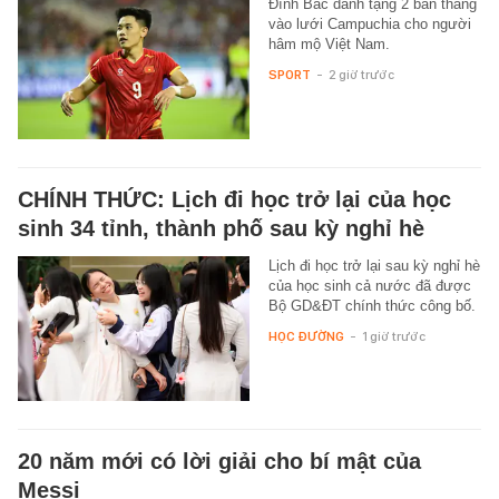
Đình Bắc dành tặng 2 bàn thắng
vào lưới Campuchia cho người
hâm mộ Việt Nam.
SPORT
-
2 giờ trước
CHÍNH THỨC: Lịch đi học trở lại của học
sinh 34 tỉnh, thành phố sau kỳ nghỉ hè
Lịch đi học trở lại sau kỳ nghỉ hè
của học sinh cả nước đã được
Bộ GD&ĐT chính thức công bố.
HỌC ĐƯỜNG
-
1 giờ trước
20 năm mới có lời giải cho bí mật của
Messi