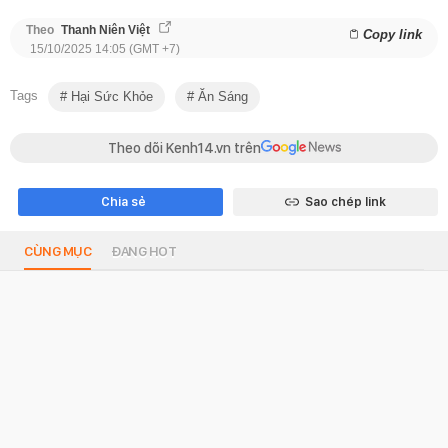
Theo
Thanh Niên Việt
Copy link
15/10/2025 14:05 (GMT +7)
Tags
Hại Sức Khỏe
Ăn Sáng
Theo dõi Kenh14.vn trên
Chia sẻ
Sao chép link
CÙNG MỤC
ĐANG HOT