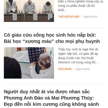
biến y khoa nghiêm trọng xảy ra
trong ca phẫu thuật cắt bỏ
khối…
THẾ GIỚI ĐÓ ĐÂY
-
4 giờ trước
Cô giáo cứu sống học sinh hóc nắp bút:
Bài học “xương máu” cho mọi phụ huynh
Thấy học sinh bị ngạt thở do
ngậm nắp bút, cô giáo đã áp
dụng chuẩn xác thủ thuật
Heimlich chỉ trong vòng 60…
SỨC KHỎE
-
4 giờ trước
Người duy nhất át vía được nhan sắc
Phương Anh Đào và Mai Phương Thúy:
Đẹp đến nỗi kim cương cũng không sánh