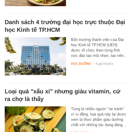
Danh sách 4 trường đại học trực thuộc Đại
học Kinh tế TP.HCM
Bốn trường thành viên của Đại
học Kinh tế TP.HCM (UEH)
được tổ chức theo từng lĩnh
vực đào tạo mũi nhọn, tạo nên…
HỌC ĐƯỜNG
-
5 giờ trước
Loại quả "xấu xí" nhưng giàu vitamin, cứ
ra chợ là thấy
Từng bị nhiều người "né tránh"
vì vị đắng, loại quả này lại được
xem là thực phẩm giàu dưỡng
chất với những tác dụng đáng…