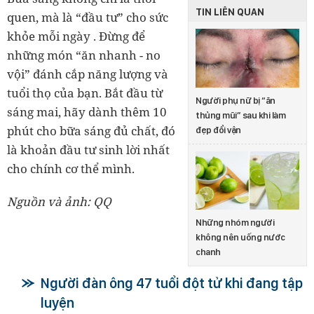
TIN LIÊN QUAN
quen, mà là
“đầu tư” cho sức
khỏe mỗi ngày
. Đừng để
những món “ăn nhanh - no
vội” đánh cắp năng lượng và
tuổi thọ của bạn. Bắt đầu từ
Người phụ nữ bị “ăn
sáng mai, hãy dành thêm 10
thủng mũi” sau khi làm
phút cho bữa sáng đủ chất, đó
đẹp đổi vận
là khoản đầu tư sinh lời nhất
cho chính cơ thể mình.
Nguồn và ảnh: QQ
Những nhóm người
không nên uống nước
chanh
Người đàn ông 47 tuổi đột tử khi đang tập
luyện