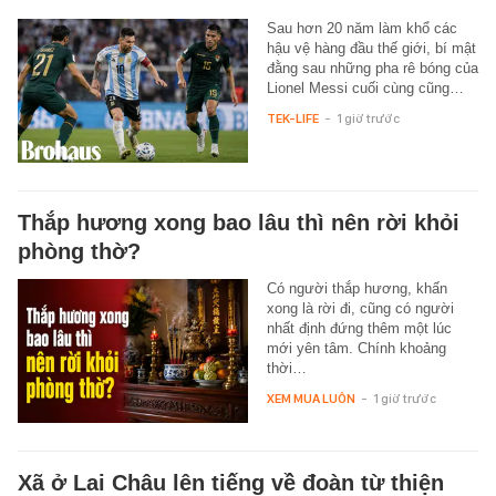
Sau hơn 20 năm làm khổ các
hậu vệ hàng đầu thế giới, bí mật
đằng sau những pha rê bóng của
Lionel Messi cuối cùng cũng…
TEK-LIFE
-
1 giờ trước
Thắp hương xong bao lâu thì nên rời khỏi
phòng thờ?
Có người thắp hương, khấn
xong là rời đi, cũng có người
nhất định đứng thêm một lúc
mới yên tâm. Chính khoảng
thời…
XEM MUA LUÔN
-
1 giờ trước
Xã ở Lai Châu lên tiếng về đoàn từ thiện