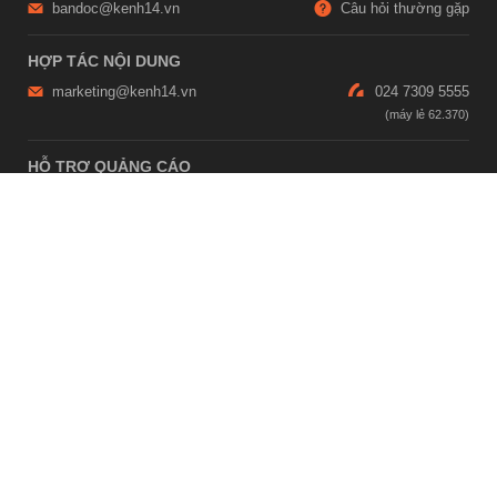
bandoc@kenh14.vn
Câu hỏi thường gặp
HỢP TÁC NỘI DUNG
marketing@kenh14.vn
024 7309 5555
HỖ TRỢ QUẢNG CÁO
giaitrixahoi@admicro.vn
02473007108
TRỤ SỞ HÀ NỘI
Tầng 21, Tòa nhà Center Building, Hapulico Complex, Số 01, phố
Nguyễn Huy Tưởng, phường Thanh Xuân, thành phố Hà Nội
TRỤ SỞ TP.HỒ CHÍ MINH
Tầng 4, Tòa nhà 123, số 127 Võ Văn Tần, Phường Xuân Hòa, TPHCM
Giấy phép thiết lập trang thông tin điện tử tổng hợp trên mạng số
2215/GP-TTĐT do Sở Thông tin và Truyền thông Hà Nội cấp ngày 10