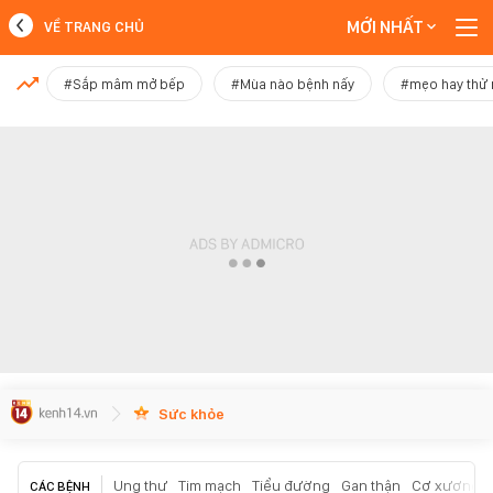
MỚI NHẤT
VỀ TRANG CHỦ
MỚI NHẤT
#Sắp mâm mở bếp
#Mùa nào bệnh nấy
#mẹo hay thử
Xem thêm
Sức khỏe
Ung thư
Tim mạch
Tiểu đường
Gan thận
Cơ xương k
CÁC BỆNH