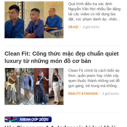
Quá trình điều tra xác định
Nguyễn Văn Hợi nhiều lần đăng
tải các video có nội dung bịa
đặt, xúc phạm danh dự, nhân…
XÃ HỘI
-
2 giờ trước
Clean Fit: Công thức mặc đẹp chuẩn quiet
luxury từ những món đồ cơ bản
Clean Fit chính là cách biến áo
thun, quần jeans hay chân váy
quen thuộc thành những set đồ
gọn gàng, trẻ trung mà không…
BEAUTY & FASHION
-
2 giờ trước