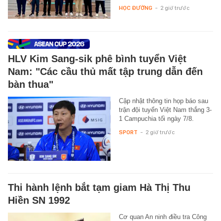
HỌC ĐƯỜNG
-
2 giờ trước
HLV Kim Sang-sik phê bình tuyển Việt
Nam: "Các cầu thủ mất tập trung dẫn đến
bàn thua"
Cập nhật thông tin họp báo sau
trận đội tuyển Việt Nam thắng 3-
1 Campuchia tối ngày 7/8.
SPORT
-
2 giờ trước
Thi hành lệnh bắt tạm giam Hà Thị Thu
Hiền SN 1992
Cơ quan An ninh điều tra Công