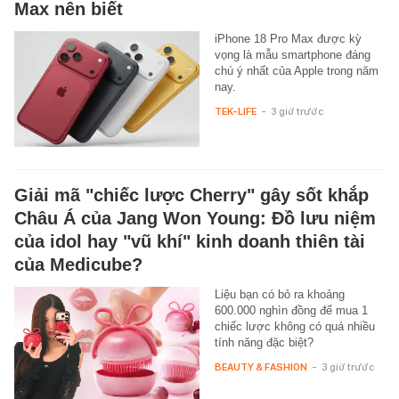
Max nên biết
iPhone 18 Pro Max được kỳ
vọng là mẫu smartphone đáng
chú ý nhất của Apple trong năm
nay.
TEK-LIFE
-
3 giờ trước
Giải mã "chiếc lược Cherry" gây sốt khắp
Châu Á của Jang Won Young: Đồ lưu niệm
của idol hay "vũ khí" kinh doanh thiên tài
của Medicube?
Liệu bạn có bỏ ra khoảng
600.000 nghìn đồng để mua 1
chiếc lược không có quá nhiều
tính năng đặc biệt?
BEAUTY & FASHION
-
3 giờ trước