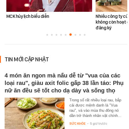
MCK hủy lịch biểu diễn
Nhiều công ty c
không còn hoạt đ
đăng ký
TIN MỚI CẬP NHẬT
4 món ăn ngon mà nấu dễ từ "vua của các
loại rau", giàu axit folic gấp 38 lần táo: Phụ
nữ ăn đều sẽ tốt cho dạ dày và sống thọ
Trong số rất nhiều loại rau, bắp
cải được mệnh danh là "Vua
rau", và vào mùa thu đông nó
dần trở thành nhân vật chính…
SỨC KHỎE
-
5 giờ trước