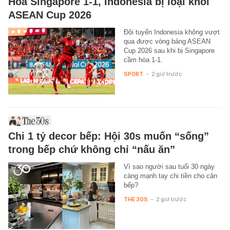
Hòa Singapore 1-1, Indonesia bị loại khỏi
ASEAN Cup 2026
Đội tuyển Indonesia không vượt
qua được vòng bảng ASEAN
Cup 2026 sau khi bị Singapore
cầm hòa 1-1.
SPORT
-
2 giờ trước
Chi 1 tỷ decor bếp: Hội 30s muốn “sống”
trong bếp chứ không chỉ “nấu ăn”
Vì sao người sau tuổi 30 ngày
càng mạnh tay chi tiền cho căn
bếp?
THE 30S
-
2 giờ trước