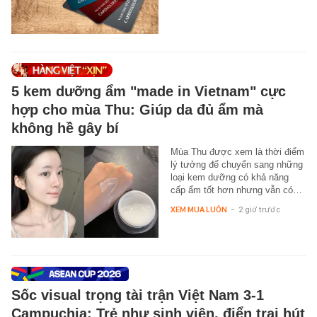
5 kem dưỡng ẩm "made in Vietnam" cực
hợp cho mùa Thu: Giúp da đủ ẩm mà
không hề gây bí
Mùa Thu được xem là thời điểm
lý tưởng để chuyển sang những
loại kem dưỡng có khả năng
cấp ẩm tốt hơn nhưng vẫn có…
XEM MUA LUÔN
-
2 giờ trước
Sốc visual trọng tài trận Việt Nam 3-1
Campuchia: Trẻ như sinh viên, điển trai hút