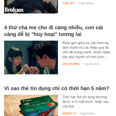
TEK-LIFE
-
3 giờ trước
4 thứ cha mẹ cho đi càng nhiều, con cái
càng dễ bị "hủy hoại" tương lai
Ranh giới giữa sự yêu thương
lành mạnh và can thiệp quá đà
vốn rất mong manh, khiến nhiều
bậc phụ huynh vô tình tước…
HỌC ĐƯỜNG
-
3 giờ trước
Vì sao thẻ tín dụng chỉ có thời hạn 5 năm?
Thời hạn thẻ tín dụng thường
được in ở mặt trước hoặc sau
của thẻ.
MONEY.14
-
2 giờ trước