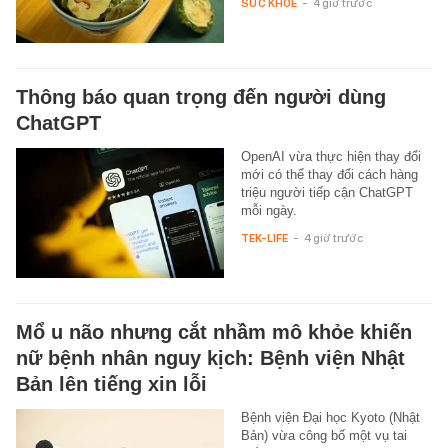
SỨC KHỎE
-
4 giờ trước
Thông báo quan trọng đến người dùng
ChatGPT
OpenAI vừa thực hiện thay đổi
mới có thể thay đổi cách hàng
triệu người tiếp cận ChatGPT
mỗi ngày.
TEK-LIFE
-
4 giờ trước
Mổ u não nhưng cắt nhầm mô khỏe khiến
nữ bệnh nhân nguy kịch: Bệnh viện Nhật
Bản lên tiếng xin lỗi
Bệnh viện Đại học Kyoto (Nhật
Bản) vừa công bố một vụ tai