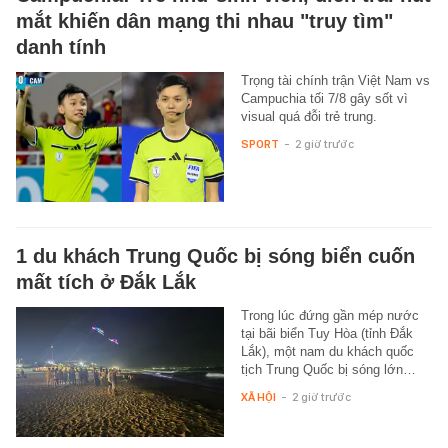
mắt khiến dân mạng thi nhau "truy tìm"
danh tính
Trọng tài chính trận Việt Nam vs
Campuchia tối 7/8 gây sốt vì
visual quá đỗi trẻ trung.
SPORT
-
2 giờ trước
1 du khách Trung Quốc bị sóng biển cuốn
mất tích ở Đắk Lắk
Trong lúc đứng gần mép nước
tại bãi biển Tuy Hòa (tỉnh Đắk
Lắk), một nam du khách quốc
tịch Trung Quốc bị sóng lớn…
XÃ HỘI
-
2 giờ trước