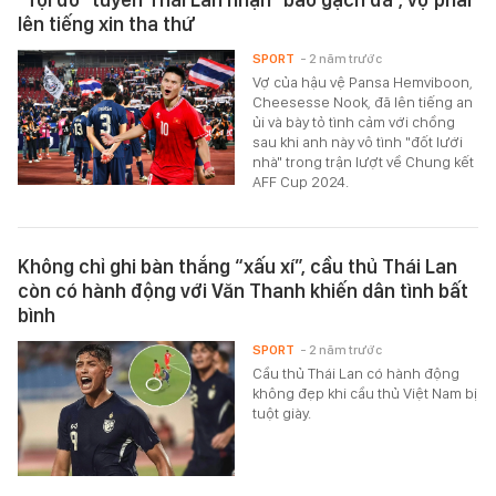
lên tiếng xin tha thứ
SPORT
- 2 năm trước
Vợ của hậu vệ Pansa Hemviboon,
Cheesesse Nook, đã lên tiếng an
ủi và bày tỏ tình cảm với chồng
sau khi anh này vô tình "đốt lưới
nhà" trong trận lượt về Chung kết
AFF Cup 2024.
Không chỉ ghi bàn thắng “xấu xí”, cầu thủ Thái Lan
còn có hành động với Văn Thanh khiến dân tình bất
bình
SPORT
- 2 năm trước
Cầu thủ Thái Lan có hành động
không đẹp khi cầu thủ Việt Nam bị
tuột giày.