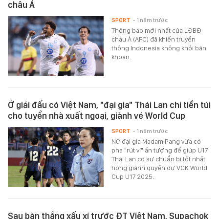
châu Á
SPORT
- 1 năm trước
Thông báo mới nhất của LĐBĐ
châu Á (AFC) đã khiến truyền
thông Indonesia không khỏi băn
khoăn.
Ở giải đấu có Việt Nam, "đại gia" Thái Lan chi tiền túi
cho tuyển nhà xuất ngoại, giành vé World Cup
SPORT
- 1 năm trước
Nữ đại gia Madam Pang vừa có
pha "rút ví" ấn tượng để giúp U17
Thái Lan có sự chuẩn bị tốt nhất
hòng giành quyền dự VCK World
Cup U17 2025.
Sau bàn thắng xấu xí trước ĐT Việt Nam, Supachok