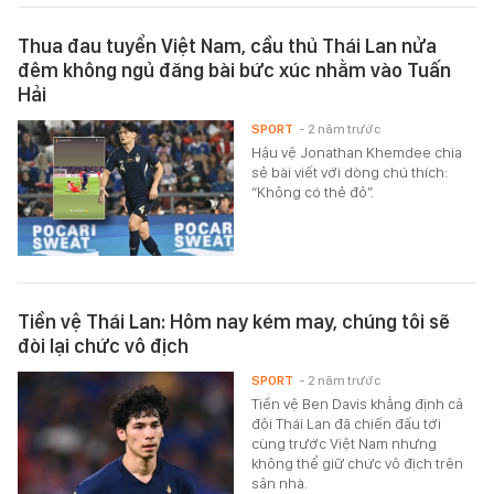
Thua đau tuyển Việt Nam, cầu thủ Thái Lan nửa
đêm không ngủ đăng bài bức xúc nhằm vào Tuấn
Hải
SPORT
- 2 năm trước
Hậu vệ Jonathan Khemdee chia
sẻ bài viết với dòng chú thích:
“Không có thẻ đỏ”.
Tiền vệ Thái Lan: Hôm nay kém may, chúng tôi sẽ
đòi lại chức vô địch
SPORT
- 2 năm trước
Tiền vệ Ben Davis khẳng định cả
đội Thái Lan đã chiến đấu tới
cùng trước Việt Nam nhưng
không thể giữ chức vô địch trên
sân nhà.