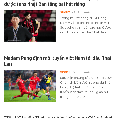
được fans Nhật Bản tặng bài hát riêng
SPORT
- 2 năm trước
Trong khi rất đông NHM Đông
Nam Á vẫn đang ngao ngán với
Supachok thì ngôi sao này được
ủng hộ rất nhiều tại Nhật Bản.
Madam Pang định mời tuyển Việt Nam tái đấu Thái
Lan
SPORT
- 2 năm trước
Sau trận chung kết AFF Cup 2024,
Chủ tịch Liên đoàn bóng đá Thái
Lan (FAT) tiết lộ có thể mời đội
tuyển Việt Nam thi đấu giao hữu
trong năm 2025.
"Tội đồ" tuyển Thái Lan nhận "bão gạch đá", vợ phải