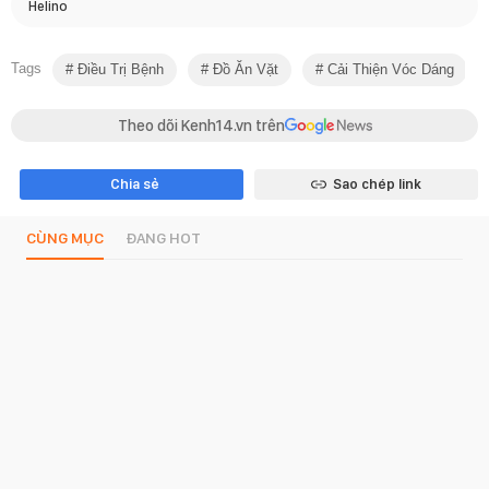
Helino
Tags
Điều Trị Bệnh
Đồ Ăn Vặt
Cải Thiện Vóc Dáng
Theo dõi Kenh14.vn trên
Chia sẻ
Sao chép link
CÙNG MỤC
ĐANG HOT