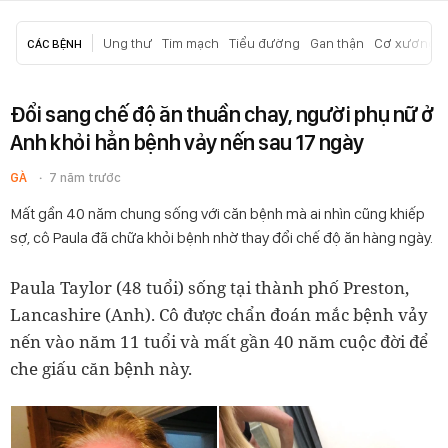
Ung thư
Tim mạch
Tiểu đường
Gan thận
Cơ xương k
CÁC BỆNH
Đổi sang chế độ ăn thuần chay, người phụ nữ ở
Anh khỏi hẳn bệnh vảy nến sau 17 ngày
GÀ
7 năm trước
Mất gần 40 năm chung sống với căn bệnh mà ai nhìn cũng khiếp
sợ, cô Paula đã chữa khỏi bệnh nhờ thay đổi chế độ ăn hàng ngày.
Paula Taylor (48 tuổi) sống tại thành phố Preston,
Lancashire (Anh). Cô được chẩn đoán mắc bệnh vảy
nến vào năm 11 tuổi và mất gần 40 năm cuộc đời để
che giấu căn bệnh này.