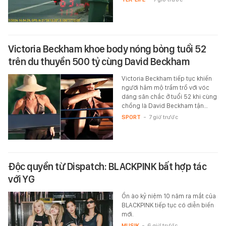
Victoria Beckham khoe body nóng bỏng tuổi 52
trên du thuyền 500 tỷ cùng David Beckham
Victoria Beckham tiếp tục khiến
người hâm mộ trầm trồ với vóc
dáng săn chắc ở tuổi 52 khi cùng
chồng là David Beckham tận…
SPORT
-
7 giờ trước
Độc quyền từ Dispatch: BLACKPINK bất hợp tác
với YG
Ồn ào kỷ niệm 10 năm ra mắt của
BLACKPINK tiếp tục có diễn biến
mới.
MUSIK
-
6 giờ trước