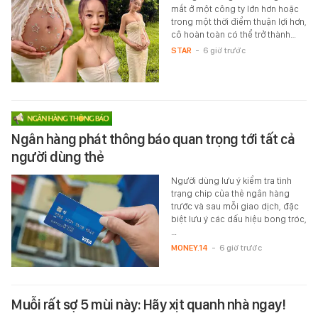
mắt ở một công ty lớn hơn hoặc
trong một thời điểm thuận lợi hơn,
cô hoàn toàn có thể trở thành…
STAR
-
6 giờ trước
Ngân hàng phát thông báo quan trọng tới tất cả
người dùng thẻ
Người dùng lưu ý kiểm tra tình
trạng chip của thẻ ngân hàng
trước và sau mỗi giao dịch, đặc
biệt lưu ý các dấu hiệu bong tróc,
…
MONEY.14
-
6 giờ trước
Muỗi rất sợ 5 mùi này: Hãy xịt quanh nhà ngay!