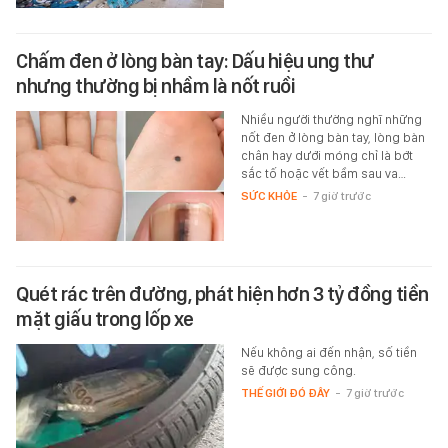
Chấm đen ở lòng bàn tay: Dấu hiệu ung thư
nhưng thường bị nhầm là nốt ruồi
Nhiều người thường nghĩ những
nốt đen ở lòng bàn tay, lòng bàn
chân hay dưới móng chỉ là bớt
sắc tố hoặc vết bầm sau va…
SỨC KHỎE
-
7 giờ trước
Quét rác trên đường, phát hiện hơn 3 tỷ đồng tiền
mặt giấu trong lốp xe
Nếu không ai đến nhận, số tiền
sẽ được sung công.
THẾ GIỚI ĐÓ ĐÂY
-
7 giờ trước