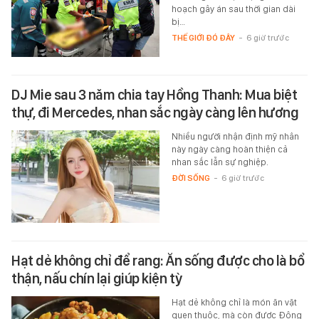
hoạch gây án sau thời gian dài
bị…
THẾ GIỚI ĐÓ ĐÂY
-
6 giờ trước
DJ Mie sau 3 năm chia tay Hồng Thanh: Mua biệt
thự, đi Mercedes, nhan sắc ngày càng lên hương
Nhiều người nhận định mỹ nhân
này ngày càng hoàn thiện cả
nhan sắc lẫn sự nghiệp.
ĐỜI SỐNG
-
6 giờ trước
Hạt dẻ không chỉ để rang: Ăn sống được cho là bổ
thận, nấu chín lại giúp kiện tỳ
Hạt dẻ không chỉ là món ăn vặt
quen thuộc, mà còn được Đông