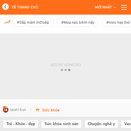
VỀ TRANG CHỦ
MỚI NHẤT
MỚI NHẤT
#Sắp mâm mở bếp
#Mùa nào bệnh nấy
#mẹo hay thử
Xem thêm
Sức khỏe
Trẻ - Khỏe - đẹp
Sức khỏe sinh sản
Chuyện nghề y
Vac