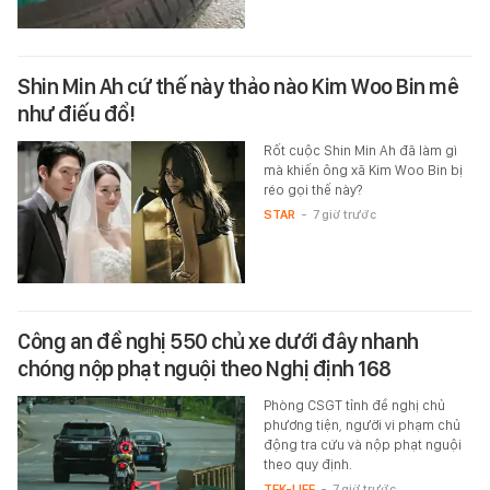
Shin Min Ah cứ thế này thảo nào Kim Woo Bin mê
như điếu đổ!
Rốt cuộc Shin Min Ah đã làm gì
mà khiến ông xã Kim Woo Bin bị
réo gọi thế này?
STAR
-
7 giờ trước
Công an đề nghị 550 chủ xe dưới đây nhanh
chóng nộp phạt nguội theo Nghị định 168
Phòng CSGT tỉnh đề nghị chủ
phương tiện, người vi phạm chủ
động tra cứu và nộp phạt nguội
theo quy định.
TEK-LIFE
-
7 giờ trước