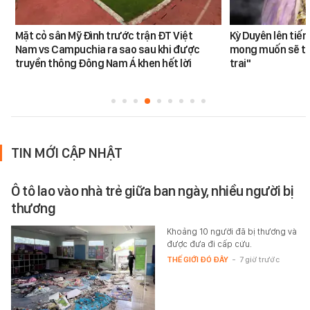
Mặt cỏ sân Mỹ Đình trước trận ĐT Việt
Kỳ Duyên lên tiế
Nam vs Campuchia ra sao sau khi được
mong muốn sẽ tro
truyền thông Đông Nam Á khen hết lời
trai"
TIN MỚI CẬP NHẬT
Ô tô lao vào nhà trẻ giữa ban ngày, nhiều người bị
thương
Khoảng 10 người đã bị thương và
được đưa đi cấp cứu.
THẾ GIỚI ĐÓ ĐÂY
-
7 giờ trước