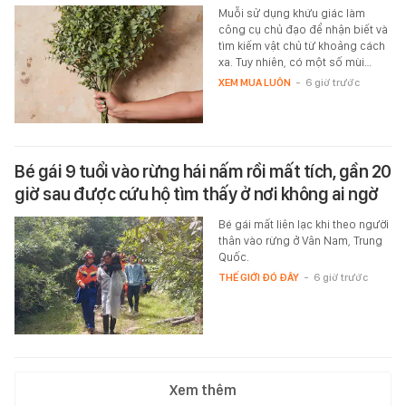
Muỗi sử dụng khứu giác làm
công cụ chủ đạo để nhận biết và
tìm kiếm vật chủ từ khoảng cách
xa. Tuy nhiên, có một số mùi…
XEM MUA LUÔN
-
6 giờ trước
Bé gái 9 tuổi vào rừng hái nấm rồi mất tích, gần 20
giờ sau được cứu hộ tìm thấy ở nơi không ai ngờ
Bé gái mất liên lạc khi theo người
thân vào rừng ở Vân Nam, Trung
Quốc.
THẾ GIỚI ĐÓ ĐÂY
-
6 giờ trước
Xem thêm