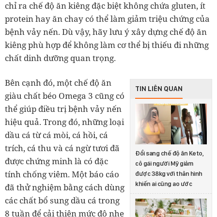
chỉ ra chế độ ăn kiêng đặc biệt không chứa gluten, ít
protein hay ăn chay có thể làm giảm triệu chứng của
bệnh vảy nến. Dù vậy, hãy lưu ý xây dựng chế độ ăn
kiêng phù hợp để không làm cơ thể bị thiếu đi những
chất dinh dưỡng quan trọng.
Bên cạnh đó, một chế độ ăn
TIN LIÊN QUAN
giàu chất béo Omega 3 cũng có
thể giúp điều trị bệnh vảy nến
hiệu quả. Trong đó, những loại
dầu cá từ cá mòi, cá hồi, cá
trích, cá thu và cá ngừ tươi đã
Đổi sang chế độ ăn Keto,
được chứng minh là có đặc
cô gái người Mỹ giảm
tính chống viêm. Một báo cáo
được 38kg với thân hình
khiến ai cũng ao ước
đã thử nghiệm bằng cách dùng
các chất bổ sung dầu cá trong
8 tuần để cải thiện mức độ nhẹ