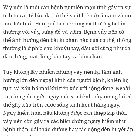
Vảy nến là một căn bệnh tự miễn mạn tính gây ra sự
tích tụ các tế bào da, có thể xuất hiện ở cả nam và nữ
mọi lứa tuổi. Hậu quả là các vùng da thường bị tổn
thương với vảy, sưng đỏ và viêm. Bệnh vảy nến có
thể ảnh hưởng đến bất kì phần nào của cơ thể, thông
thường là ở phía sau khuỷu tay, đầu gối cũng như da
đầu, lưng, mặt, lòng bàn tay và bàn chân.
Tuy không lây nhiễm nhưng vảy nến lại làm ảnh
hưởng lớn đến ngoại hình của người bệnh, khiến họ
tự ti và xấu hổ mỗi khi tiếp xúc với cộng đồng. Ngoài
ra, cảm giác ngứa ngáy mà căn bệnh này mang lại có
thể gây xáo trộn cuộc sống sinh hoạt hàng ngày.
Nguy hiểm hơn, nếu không được can thiệp kịp thời,
vảy nến còn gây ra các biến chứng nguy hiểm như
bệnh thận, đái tháo đường hay tác động đến huyết áp