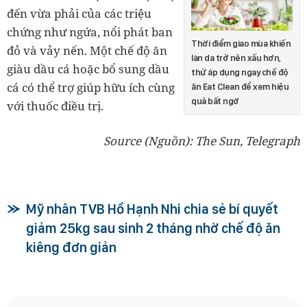
đến vừa phải của các triệu
chứng như ngứa, nổi phát ban
Thời điểm giao mùa khiến
đỏ và vảy nến. Một chế độ ăn
làn da trở nên xấu hơn,
giàu dầu cá hoặc bổ sung dầu
thử áp dụng ngay chế độ
cá có thể trợ giúp hữu ích cùng
ăn Eat Clean để xem hiệu
quả bất ngờ
với thuốc điều trị.
Source (Nguồn): The Sun, Telegraph
Mỹ nhân TVB Hồ Hạnh Nhi chia sẻ bí quyết
giảm 25kg sau sinh 2 tháng nhờ chế độ ăn
kiêng đơn giản