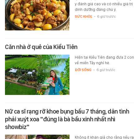
y đánh giá cao và có nhiều giá trị
dinh dưỡng đáng chú ý.
SỨC KHỎE
-
6 giờ trước
Căn nhà ở quê của Kiều Tiên
Hiện tại Kiều Tiên đang đưa 2 con
về miền Tây nghỉ hè.
ĐỜI SỐNG
-
6 giờ trước
Nữ ca sĩ rạng rỡ khoe bụng bầu 7 tháng, dân tình
phải xuýt xoa "đúng là bà bầu xinh nhất nhì
showbiz"
Không ít khán giả cho rằng nếu ra