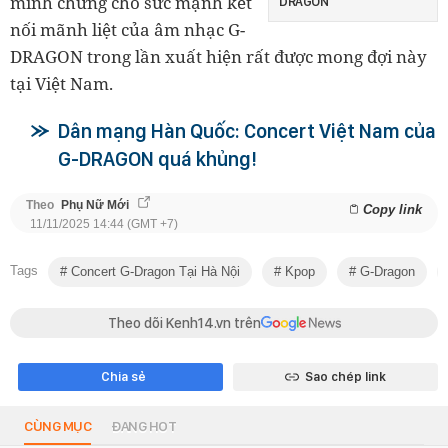
minh chứng cho sức mạnh kết
DRAGON
nối mãnh liệt của âm nhạc G-
DRAGON trong lần xuất hiện rất được mong đợi này
tại Việt Nam.
Dân mạng Hàn Quốc: Concert Việt Nam của
G-DRAGON quá khủng!
Theo
Phụ Nữ Mới
Copy link
11/11/2025 14:44 (GMT +7)
Tags
Concert G-Dragon Tại Hà Nội
Kpop
G-Dragon
Theo dõi Kenh14.vn trên
Chia sẻ
Sao chép link
CÙNG MỤC
ĐANG HOT