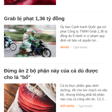
Grab bị phạt 1,36 tỷ đồng
Ủy ban Cạnh tranh Quốc gia xử
phạt Công ty TNHH Grab 1,36 tỷ
đồng do 6 hành vi vi phạm quy
định về bảo vệ quyền lợi…
XÃ HỘI
-
7 giờ trước
Đừng ăn 2 bộ phận này của cá dù được
cho là "bổ"
Cá là thực phẩm giàu dinh
dưỡng, tốt cho tim mạch và não
bộ, nhưng không phải bộ phận
nào của cá cũng nên ăn. Có 2…
SỨC KHỎE
-
7 giờ trước