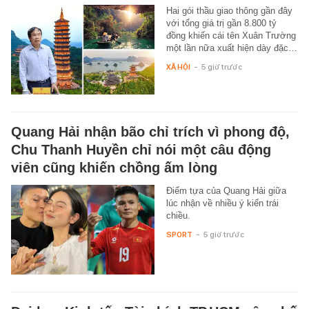
Hai gói thầu giao thông gần đây
với tổng giá trị gần 8.800 tỷ
đồng khiến cái tên Xuân Trường
một lần nữa xuất hiện dày đặc…
XÃ HỘI
-
5 giờ trước
Quang Hải nhận bão chỉ trích vì phong độ,
Chu Thanh Huyền chỉ nói một câu động
viên cũng khiến chồng ấm lòng
Điểm tựa của Quang Hải giữa
lúc nhận về nhiều ý kiến trái
chiều.
SPORT
-
5 giờ trước