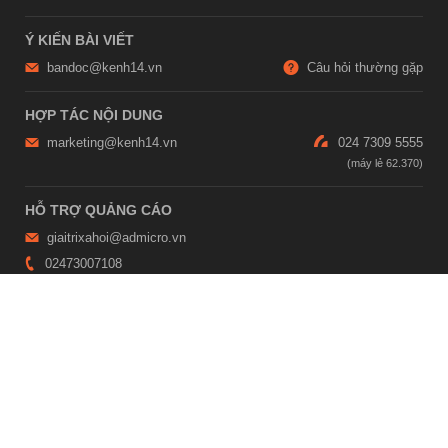
Ý KIẾN BÀI VIẾT
bandoc@kenh14.vn
Câu hỏi thường gặp
HỢP TÁC NỘI DUNG
marketing@kenh14.vn
024 7309 5555
HỖ TRỢ QUẢNG CÁO
giaitrixahoi@admicro.vn
02473007108
TRỤ SỞ HÀ NỘI
Tầng 21, Tòa nhà Center Building, Hapulico Complex, Số 01, phố
Nguyễn Huy Tưởng, phường Thanh Xuân, thành phố Hà Nội
TRỤ SỞ TP.HỒ CHÍ MINH
Tầng 4, Tòa nhà 123, số 127 Võ Văn Tần, Phường Xuân Hòa, TPHCM