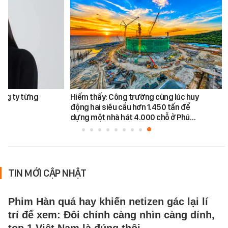
ông ty từng
Hiếm thấy: Công trường cùng lúc huy
động hai siêu cẩu hơn 1.450 tấn để
dựng một nhà hát 4.000 chỗ ở Phú…
TIN MỚI CẬP NHẬT
Phim Hàn quá hay khiến netizen gác lại lí
trí để xem: Đôi chính càng nhìn càng dính,
top 1 Việt Nam là đúng thôi