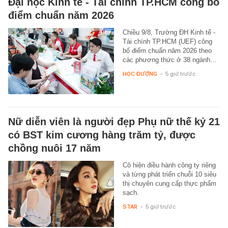
Đại học Kinh tế - Tài chính TP.HCM công bố
điểm chuẩn năm 2026
Chiều 9/8, Trường ĐH Kinh tế -
Tài chính TP.HCM (UEF) công
bố điểm chuẩn năm 2026 theo
các phương thức ở 38 ngành…
HỌC ĐƯỜNG
-
5 giờ trước
Nữ diễn viên là người đẹp Phụ nữ thế kỷ 21
có BST kim cương hàng trăm tỷ, được
chồng nuôi 17 năm
Cô hiện điều hành công ty riêng
và từng phát triển chuỗi 10 siêu
thị chuyên cung cấp thực phẩm
sạch.
STAR
-
5 giờ trước