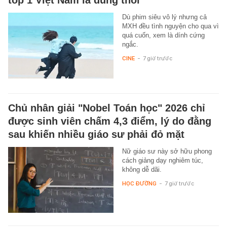
Dù phim siêu vô lý nhưng cả
MXH đều tình nguyện cho qua vì
quá cuốn, xem là dính cứng
ngắc.
CINE
-
7 giờ trước
Chủ nhân giải "Nobel Toán học" 2026 chỉ
được sinh viên chấm 4,3 điểm, lý do đằng
sau khiến nhiều giáo sư phải đỏ mặt
Nữ giáo sư này sở hữu phong
cách giảng dạy nghiêm túc,
không dễ dãi.
HỌC ĐƯỜNG
-
7 giờ trước