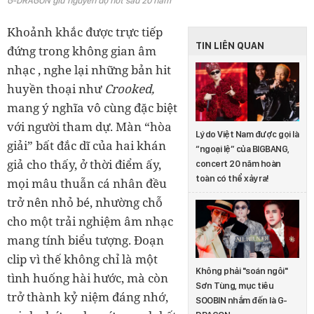
G-DRAGON giữ nguyên độ hot sau 20 năm
Khoảnh khắc được trực tiếp
TIN LIÊN QUAN
đứng trong không gian âm
nhạc , nghe lại những bản hit
huyền thoại như
Crooked,
mang ý nghĩa vô cùng đặc biệt
với người tham dự. Màn “hòa
Lý do Việt Nam được gọi là
giải” bất đắc dĩ của hai khán
“ngoại lệ” của BIGBANG,
giả cho thấy, ở thời điểm ấy,
concert 20 năm hoàn
toàn có thể xảy ra!
mọi mâu thuẫn cá nhân đều
trở nên nhỏ bé, nhường chỗ
cho một trải nghiệm âm nhạc
mang tính biểu tượng. Đoạn
clip vì thế không chỉ là một
Không phải "soán ngôi"
tình huống hài hước, mà còn
Sơn Tùng, mục tiêu
trở thành kỷ niệm đáng nhớ,
SOOBIN nhắm đến là G-