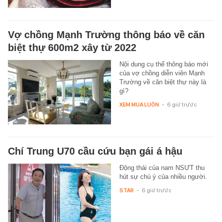
Vợ chồng Mạnh Trường thông báo về căn
biệt thự 600m2 xây từ 2022
Nội dung cụ thể thông báo mới
của vợ chồng diễn viên Mạnh
Trường về căn biệt thự này là
gì?
XEM MUA LUÔN
-
6 giờ trước
Chí Trung U70 cầu cứu bạn gái á hậu
Động thái của nam NSƯT thu
hút sự chú ý của nhiều người.
STAR
-
6 giờ trước