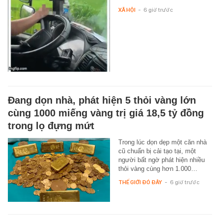
XÃ HỘI
-
6 giờ trước
Đang dọn nhà, phát hiện 5 thỏi vàng lớn
cùng 1000 miếng vàng trị giá 18,5 tỷ đồng
trong lọ đựng mứt
Trong lúc dọn dẹp một căn nhà
cũ chuẩn bị cải tạo tại, một
người bất ngờ phát hiện nhiều
thỏi vàng cùng hơn 1.000…
THẾ GIỚI ĐÓ ĐÂY
-
6 giờ trước