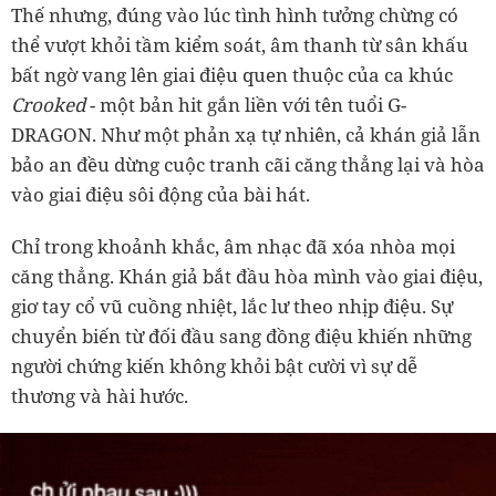
Thế nhưng, đúng vào lúc tình hình tưởng chừng có
thể vượt khỏi tầm kiểm soát, âm thanh từ sân khấu
bất ngờ vang lên giai điệu quen thuộc của ca khúc
Crooked
- một bản hit gắn liền với tên tuổi G-
DRAGON. Như một phản xạ tự nhiên, cả khán giả lẫn
bảo an đều dừng cuộc tranh cãi căng thẳng lại và hòa
vào giai điệu sôi động của bài hát.
Chỉ trong khoảnh khắc, âm nhạc đã xóa nhòa mọi
căng thẳng. Khán giả bắt đầu hòa mình vào giai điệu,
giơ tay cổ vũ cuồng nhiệt, lắc lư theo nhịp điệu. Sự
chuyển biến từ đối đầu sang đồng điệu khiến những
người chứng kiến không khỏi bật cười vì sự dễ
thương và hài hước.