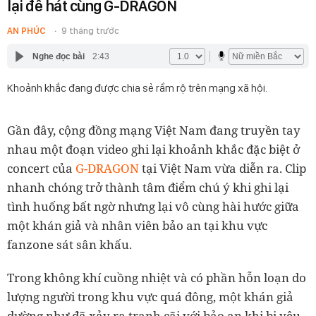
lại để hát cùng G-DRAGON
AN PHÚC
9 tháng trước
Nghe đọc bài
2:43
Khoảnh khắc đang được chia sẻ rầm rộ trên mạng xã hội.
Gần đây, cộng đồng mạng Việt Nam đang truyền tay
nhau một đoạn video ghi lại khoảnh khắc đặc biệt ở
concert của
G-DRAGON
tại Việt Nam vừa diễn ra. Clip
nhanh chóng trở thành tâm điểm chú ý khi ghi lại
tình huống bất ngờ nhưng lại vô cùng hài hước giữa
một khán giả và nhân viên bảo an tại khu vực
fanzone sát sân khấu.
Trong không khí cuồng nhiệt và có phần hỗn loạn do
lượng người trong khu vực quá đông, một khán giả
dường như đã xảy ra tranh cãi với bảo an khi bị yêu