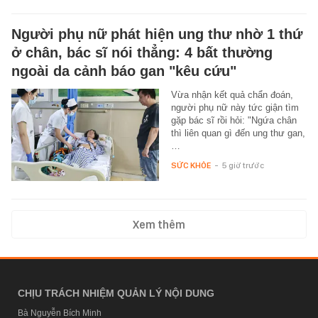
Người phụ nữ phát hiện ung thư nhờ 1 thứ
ở chân, bác sĩ nói thẳng: 4 bất thường
ngoài da cảnh báo gan "kêu cứu"
Vừa nhận kết quả chẩn đoán,
người phụ nữ này tức giận tìm
gặp bác sĩ rồi hỏi: "Ngứa chân
thì liên quan gì đến ung thư gan,
…
SỨC KHỎE
-
5 giờ trước
Xem thêm
CHỊU TRÁCH NHIỆM QUẢN LÝ NỘI DUNG
Bà Nguyễn Bích Minh