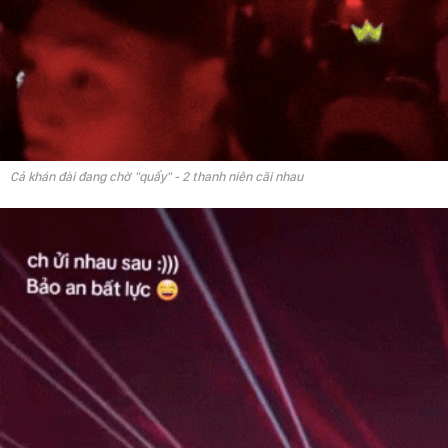
Cả khán đài đang chờ "quẩy" - 2 thanh niên cãi nhau