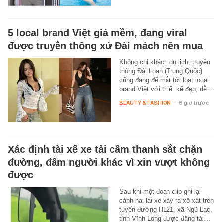
5 local brand Việt giá mềm, đang viral
được truyền thông xứ Đài mách nên mua
Không chỉ khách du lịch, truyền
thông Đài Loan (Trung Quốc)
cũng đang để mắt tới loạt local
brand Việt với thiết kế đẹp, dễ…
BEAUTY & FASHION
-
6 giờ trước
Xác định tài xế xe tải cầm thanh sắt chặn
đường, đấm người khác vì xin vượt không
được
Sau khi một đoạn clip ghi lại
cảnh hai lái xe xảy ra xô xát trên
tuyến đường HL21, xã Ngũ Lạc,
tỉnh Vĩnh Long được đăng tải…