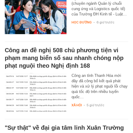
(chuyên ngành Quản lý chuỗi
cung ứng và Logistics quốc tế)
của Trường ĐH Kinh tế - Luật…
HỌC ĐƯỜNG
-
6 giờ trước
Công an đề nghị 508 chủ phương tiện vi
phạm mang biển số sau nhanh chóng nộp
phạt nguội theo Nghị định 168
Công an tỉnh Thanh Hóa mới
đây đã công bố kết quả phát
hiện và xử lý phạt nguội lỗi chạy
quá tốc độ trên nhiều tuyến
quốc…
XÃ HỘI
-
5 giờ trước
"Sự thật" về đại gia tâm linh Xuân Trường