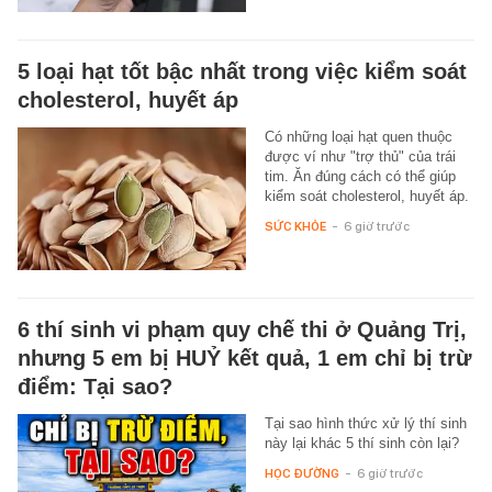
5 loại hạt tốt bậc nhất trong việc kiểm soát
cholesterol, huyết áp
Có những loại hạt quen thuộc
được ví như "trợ thủ" của trái
tim. Ăn đúng cách có thể giúp
kiểm soát cholesterol, huyết áp.
SỨC KHỎE
-
6 giờ trước
6 thí sinh vi phạm quy chế thi ở Quảng Trị,
nhưng 5 em bị HUỶ kết quả, 1 em chỉ bị trừ
điểm: Tại sao?
Tại sao hình thức xử lý thí sinh
này lại khác 5 thí sinh còn lại?
HỌC ĐƯỜNG
-
6 giờ trước