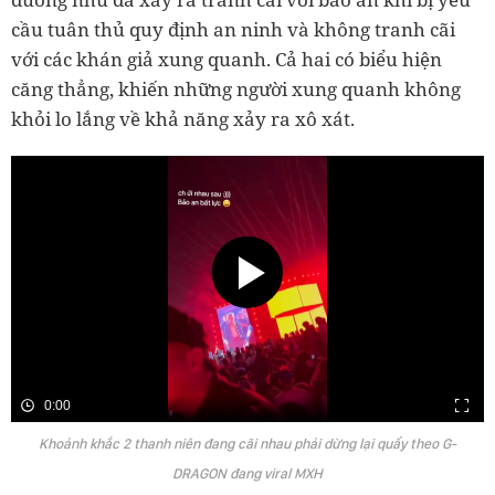
cầu tuân thủ quy định an ninh và không tranh cãi
với các khán giả xung quanh. Cả hai có biểu hiện
căng thẳng, khiến những người xung quanh không
khỏi lo lắng về khả năng xảy ra xô xát.
0:00
Khoảnh khắc 2 thanh niên đang cãi nhau phải dừng lại quẩy theo G-
DRAGON đang viral MXH