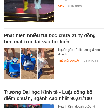
CINE
-
6 giờ trước
Phát hiện nhiều túi bọc chứa 21 tỷ đồng
tiền mặt trôi dạt vào bờ biển
Nguồn gốc số tiền đang được
điều tra.
THẾ GIỚI ĐÓ ĐÂY
-
6 giờ trước
Trường Đại học Kinh tế - Luật công bố
điểm chuẩn, ngành cao nhất 90,01/100
Ngành Kinh doanh quốc tế