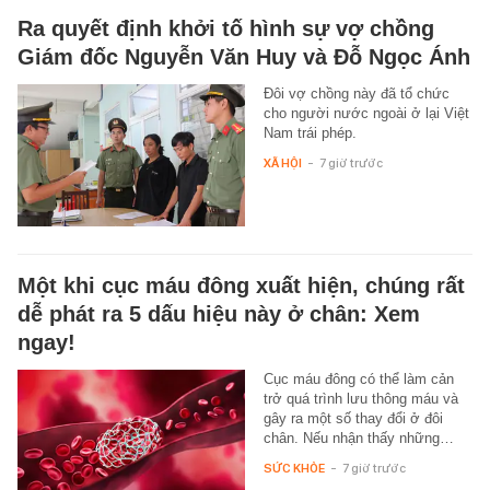
Ra quyết định khởi tố hình sự vợ chồng
Giám đốc Nguyễn Văn Huy và Đỗ Ngọc Ánh
Đôi vợ chồng này đã tổ chức
cho người nước ngoài ở lại Việt
Nam trái phép.
XÃ HỘI
-
7 giờ trước
Một khi cục máu đông xuất hiện, chúng rất
dễ phát ra 5 dấu hiệu này ở chân: Xem
ngay!
Cục máu đông có thể làm cản
trở quá trình lưu thông máu và
gây ra một số thay đổi ở đôi
chân. Nếu nhận thấy những…
SỨC KHỎE
-
7 giờ trước