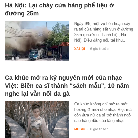
Hà Nội: Lại cháy cửa hàng phế liệu ở
đường 25m
Ngày 9/8, một vụ hỏa hoạn xảy
ra tại cửa hàng sắt vụn ở đường
25m (phường Thanh Liệt, Hà
Nội). Điều đáng nói, tại khu…
XÃ HỘI
-
6 giờ trước
Ca khúc mở ra kỷ nguyên mới của nhạc
Việt: Biến ca sĩ thành “sách mẫu”, 10 năm
nghe lại vẫn nổi da gà
Ca khúc không chỉ mở ra một
hướng đi mới cho nhạc Việt mà
còn đưa nữ ca sĩ trở thành ngôi
sao hàng đầu của làng nhạc.
MUSIK
-
6 giờ trước