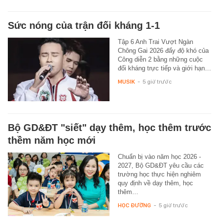
Sức nóng của trận đối kháng 1-1
Tập 6 Anh Trai Vượt Ngàn
Chông Gai 2026 đẩy độ khó của
Công diễn 2 bằng những cuộc
đối kháng trực tiếp và giới hạn…
MUSIK
-
5 giờ trước
Bộ GD&ĐT "siết" dạy thêm, học thêm trước
thềm năm học mới
Chuẩn bị vào năm học 2026 -
2027, Bộ GD&ĐT yêu cầu các
trường học thực hiện nghiêm
quy định về dạy thêm, học
thêm…
HỌC ĐƯỜNG
-
5 giờ trước