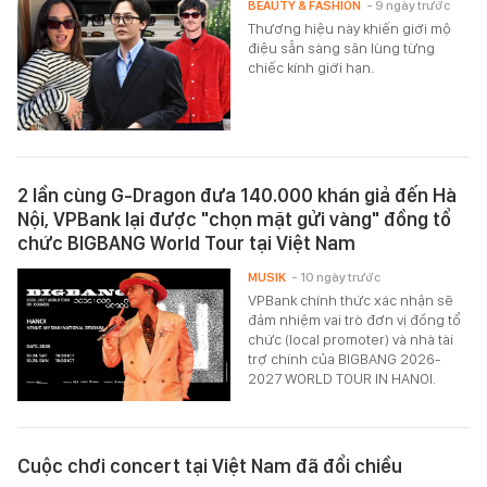
BEAUTY & FASHION
- 9 ngày trước
Thương hiệu này khiến giới mộ
điệu sẵn sàng săn lùng từng
chiếc kính giới hạn.
2 lần cùng G-Dragon đưa 140.000 khán giả đến Hà
Nội, VPBank lại được "chọn mặt gửi vàng" đồng tổ
chức BIGBANG World Tour tại Việt Nam
MUSIK
- 10 ngày trước
VPBank chính thức xác nhận sẽ
đảm nhiệm vai trò đơn vị đồng tổ
chức (local promoter) và nhà tài
trợ chính của BIGBANG 2026-
2027 WORLD TOUR IN HANOI.
Cuộc chơi concert tại Việt Nam đã đổi chiều