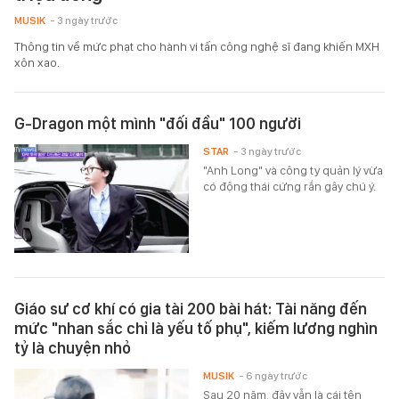
MUSIK
- 3 ngày trước
Thông tin về mức phạt cho hành vi tấn công nghệ sĩ đang khiến MXH
xôn xao.
G-Dragon một mình "đối đầu" 100 người
STAR
- 3 ngày trước
"Anh Long" và công ty quản lý vừa
có động thái cứng rắn gây chú ý.
Giáo sư cơ khí có gia tài 200 bài hát: Tài năng đến
mức "nhan sắc chỉ là yếu tố phụ", kiếm lương nghìn
tỷ là chuyện nhỏ
MUSIK
- 6 ngày trước
Sau 20 năm, đây vẫn là cái tên