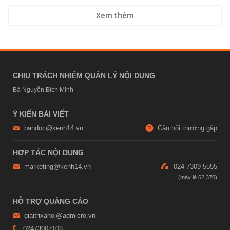
Xem thêm
CHỊU TRÁCH NHIỆM QUẢN LÝ NỘI DUNG
Bà Nguyễn Bích Minh
Ý KIẾN BÀI VIẾT
bandoc@kenh14.vn
Câu hỏi thường gặp
HỢP TÁC NỘI DUNG
marketing@kenh14.vn
024 7309 5555
HỖ TRỢ QUẢNG CÁO
giaitrixahoi@admicro.vn
02473007108