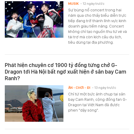
MUSIK
- 12 ngày trước
Sự bùng nổ concert trong hai
năm qua cho thấy biểu diễn trực
tiếp đang trở thành lĩnh vực kinh
doanh giàu tiềm năng. Concert
không chỉ tạo nguồn thu từ vé và
tài trợ mà còn kích cầu du lịch,
tiêu dùng tại địa phương.
Phát hiện chuyên cơ 1900 tỷ đồng từng chở G-
Dragon tới Hà Nội bất ngờ xuất hiện ở sân bay Cam
Ranh?
ĂN - CHƠI - ĐI
- 13 ngày trước
Chỉ từ một bức ảnh chụp tại sân
bay Cam Ranh, cộng đồng fan G-
Dragon tại Việt Nam đã được
phen "dậy sóng".