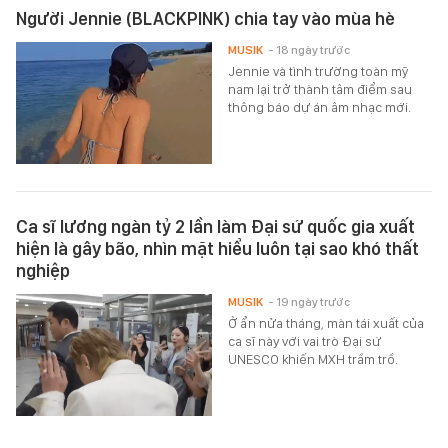
Người Jennie (BLACKPINK) chia tay vào mùa hè
MUSIK
- 18 ngày trước
Jennie và tình trường toàn mỹ
nam lại trở thành tâm điểm sau
thông báo dự án âm nhạc mới.
Ca sĩ lương ngàn tỷ 2 lần làm Đại sứ quốc gia xuất
hiện là gây bão, nhìn mặt hiểu luôn tại sao khó thất
nghiệp
MUSIK
- 19 ngày trước
Ở ẩn nửa tháng, màn tái xuất của
ca sĩ này với vai trò Đại sứ
UNESCO khiến MXH trầm trồ.