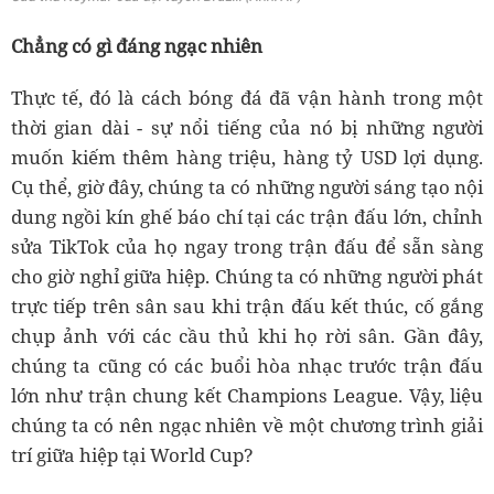
Chẳng có gì đáng ngạc nhiên
Thực tế, đó là cách bóng đá đã vận hành trong một
thời gian dài - sự nổi tiếng của nó bị những người
muốn kiếm thêm hàng triệu, hàng tỷ USD lợi dụng.
Cụ thể, giờ đây, chúng ta có những người sáng tạo nội
dung ngồi kín ghế báo chí tại các trận đấu lớn, chỉnh
sửa TikTok của họ ngay trong trận đấu để sẵn sàng
cho giờ nghỉ giữa hiệp. Chúng ta có những người phát
trực tiếp trên sân sau khi trận đấu kết thúc, cố gắng
chụp ảnh với các cầu thủ khi họ rời sân. Gần đây,
chúng ta cũng có các buổi hòa nhạc trước trận đấu
lớn như trận chung kết Champions League. Vậy, liệu
chúng ta có nên ngạc nhiên về một chương trình giải
trí giữa hiệp tại World Cup?