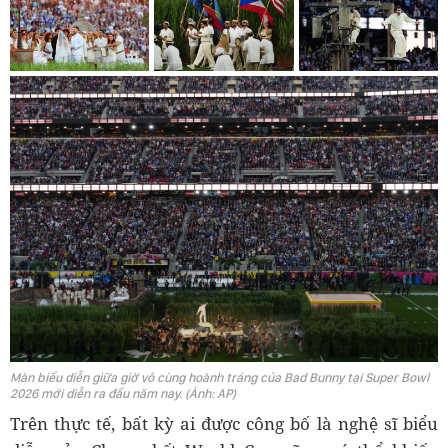
Màn biểu diễn giữa giờ vô cùng hoành tráng của Bad Bunny tại Super Bowl
2026 mới diễn ra đầu năm nay. (Ảnh: AP)
Trên thực tế, bất kỳ ai được công bố là nghệ sĩ biểu