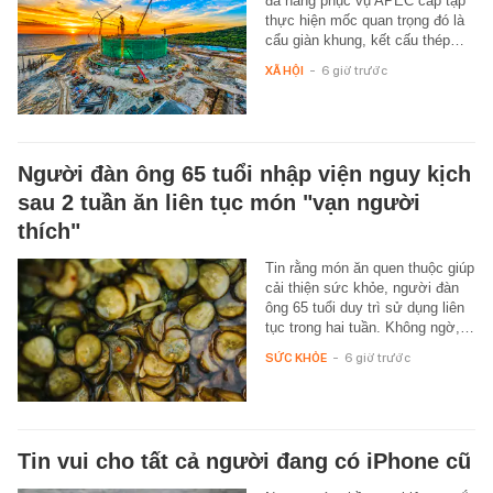
đa năng phục vụ APEC cấp tập
thực hiện mốc quan trọng đó là
cẩu giàn khung, kết cấu thép…
XÃ HỘI
-
6 giờ trước
Người đàn ông 65 tuổi nhập viện nguy kịch
sau 2 tuần ăn liên tục món "vạn người
thích"
Tin rằng món ăn quen thuộc giúp
cải thiện sức khỏe, người đàn
ông 65 tuổi duy trì sử dụng liên
tục trong hai tuần. Không ngờ,…
SỨC KHỎE
-
6 giờ trước
Tin vui cho tất cả người đang có iPhone cũ