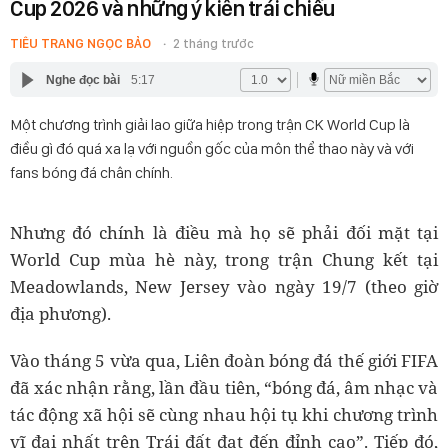
Cup 2026 và những ý kiến trái chiều
TIÊU TRANG NGỌC BẢO
2 tháng trước
Nghe đọc bài
5:17
Một chương trình giải lao giữa hiệp trong trận CK World Cup là
điều gì đó quá xa lạ với nguồn gốc của môn thể thao này và với
fans bóng đá chân chính.
Nhưng đó chính là điều mà họ sẽ phải đối mặt tại
World Cup mùa hè này, trong trận Chung kết tại
Meadowlands, New Jersey vào ngày 19/7 (theo giờ
địa phương).
Vào tháng 5 vừa qua, Liên đoàn bóng đá thế giới FIFA
đã xác nhận rằng, lần đầu tiên, “bóng đá, âm nhạc và
tác động xã hội sẽ cùng nhau hội tụ khi chương trình
vĩ đại nhất trên Trái đất đạt đến đỉnh cao”. Tiếp đó,