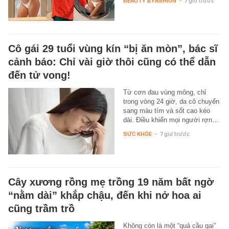
BEAUTY & FASHION
-
7 giờ trước
Cô gái 29 tuổi vùng kín “bị ăn mòn”, bác sĩ
cảnh báo: Chỉ vài giờ thôi cũng có thể dẫn
đến tử vong!
Từ cơn đau vùng mông, chỉ
trong vòng 24 giờ, da cô chuyển
sang màu tím và sốt cao kéo
dài. Điều khiến mọi người rợn…
SỨC KHỎE
-
7 giờ trước
Cây xương rồng mẹ trồng 19 năm bất ngờ
“nằm dài” khắp chậu, đến khi nở hoa ai
cũng trầm trồ
Không còn là một “quả cầu gai”