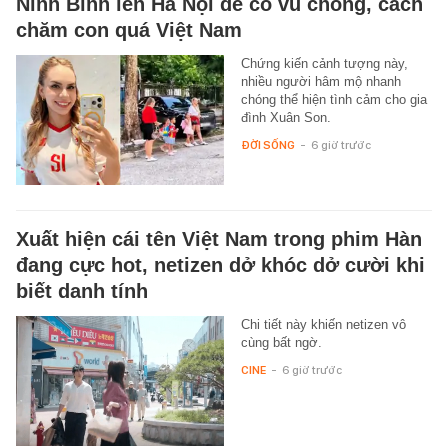
Ninh Bình lên Hà Nội để cổ vũ chồng, cách
chăm con quá Việt Nam
Chứng kiến cảnh tượng này,
nhiều người hâm mộ nhanh
chóng thể hiện tình cảm cho gia
đình Xuân Son.
ĐỜI SỐNG
-
6 giờ trước
Xuất hiện cái tên Việt Nam trong phim Hàn
đang cực hot, netizen dở khóc dở cười khi
biết danh tính
Chi tiết này khiến netizen vô
cùng bất ngờ.
CINE
-
6 giờ trước