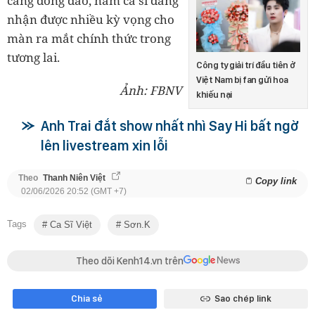
càng đông đảo, nam ca sĩ đang
nhận được nhiều kỳ vọng cho
màn ra mắt chính thức trong
tương lai.
Công ty giải trí đầu tiên ở
Việt Nam bị fan gửi hoa
Ảnh: FBNV
khiếu nại
Anh Trai đắt show nhất nhì Say Hi bất ngờ
lên livestream xin lỗi
Theo
Thanh Niên Việt
Copy link
02/06/2026 20:52 (GMT +7)
Tags
Ca Sĩ Việt
Sơn.K
Theo dõi Kenh14.vn trên
Chia sẻ
Sao chép link