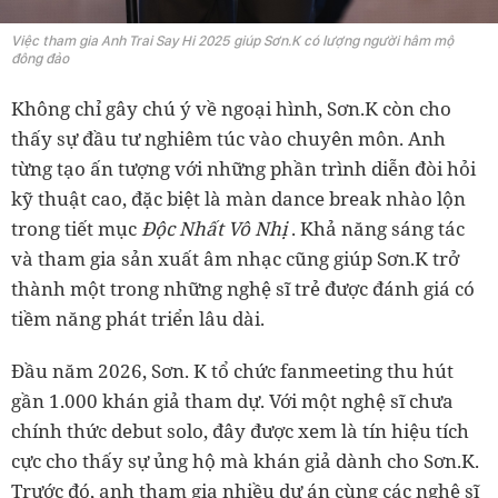
Việc tham gia Anh Trai Say Hi 2025 giúp Sơn.K có lượng người hâm mộ
đông đảo
Không chỉ gây chú ý về ngoại hình, Sơn.K còn cho
thấy sự đầu tư nghiêm túc vào chuyên môn. Anh
từng tạo ấn tượng với những phần trình diễn đòi hỏi
kỹ thuật cao, đặc biệt là màn dance break nhào lộn
trong tiết mục
Độc Nhất Vô Nhị
. Khả năng sáng tác
và tham gia sản xuất âm nhạc cũng giúp Sơn.K trở
thành một trong những nghệ sĩ trẻ được đánh giá có
tiềm năng phát triển lâu dài.
Đầu năm 2026, Sơn. K tổ chức fanmeeting thu hút
gần 1.000 khán giả tham dự. Với một nghệ sĩ chưa
chính thức debut solo, đây được xem là tín hiệu tích
cực cho thấy sự ủng hộ mà khán giả dành cho Sơn.K.
Trước đó, anh tham gia nhiều dự án cùng các nghệ sĩ