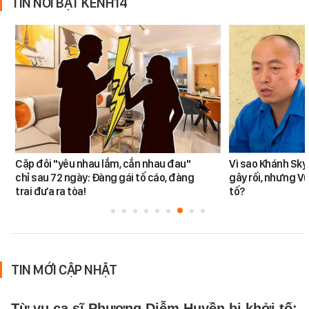
TIN NỔI BẬT KÊNH14
Cặp đôi "yêu nhau lắm, cắn nhau đau"
Vì sao Khánh Sky
chỉ sau 72 ngày: Đàng gái tố cáo, đàng
gây rối, nhưng V
trai đưa ra tòa!
tố?
TIN MỚI CẬP NHẬT
Từ vụ ca sĩ Phương Diễm Huyền bị khởi tố: