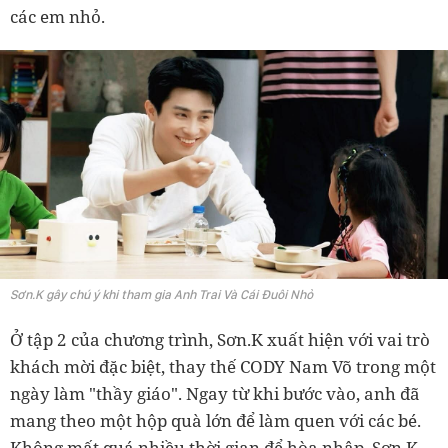
các em nhỏ.
Sơn.K gây chú ý khi tham gia Anh Trai Và Cái Đuôi Nhỏ
Ở tập 2 của chương trình, Sơn.K xuất hiện với vai trò
khách mời đặc biệt, thay thế CODY Nam Võ trong một
ngày làm "thầy giáo". Ngay từ khi bước vào, anh đã
mang theo một hộp quà lớn để làm quen với các bé.
Không mất quá nhiều thời gian để hòa nhập, Sơn.K