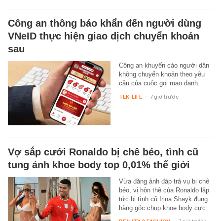
Công an thông báo khẩn đến người dùng
VNeID thực hiện giao dịch chuyển khoản
sau
Công an khuyến cáo người dân
không chuyển khoản theo yêu
cầu của cuộc gọi mạo danh.
TEK-LIFE
-
7 giờ trước
Vợ sắp cưới Ronaldo bị chê béo, tình cũ
tung ảnh khoe body top 0,01% thế giới
Vừa đăng ảnh đáp trả vụ bị chê
béo, vị hôn thê của Ronaldo lập
tức bị tình cũ Irina Shayk đụng
hàng góc chụp khoe body cực…