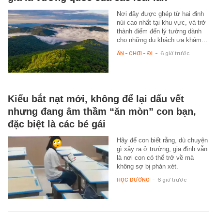
Nơi đây được ghép từ hai đỉnh
núi cao nhất tại khu vực, và trở
thành điểm đến lý tưởng dành
cho những du khách ưa khám…
ĂN - CHƠI - ĐI
-
6 giờ trước
Kiểu bắt nạt mới, không để lại dấu vết
nhưng đang âm thầm “ăn mòn” con bạn,
đặc biệt là các bé gái
Hãy để con biết rằng, dù chuyện
gì xảy ra ở trường, gia đình vẫn
là nơi con có thể trở về mà
không sợ bị phán xét.
HỌC ĐƯỜNG
-
6 giờ trước