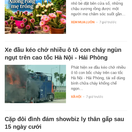
nhỏ bé đặt bên cửa sổ, những
chậu xương rồng được một
người mẹ chăm sóc suốt gần…
XEM MUA LUÔN
-
7 giờ trước
Xe đầu kéo chở nhiều ô tô con cháy ngùn
ngụt trên cao tốc Hà Nội - Hải Phòng
Phát hiện xe đầu kéo chở nhiều
ô tô con bốc cháy trên cao tốc
Hà Nội - Hải Phòng, tài xế dùng
bình chữa cháy khống chế
ngọn…
XÃ HỘI
-
7 giờ trước
Cặp đôi đình đám showbiz ly thân gấp sau
15 ngày cưới