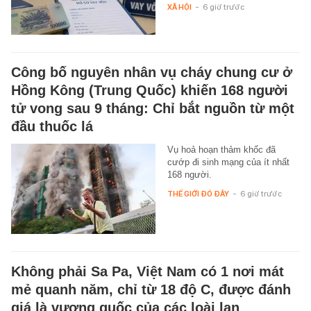
XÃ HỘI
-
6 giờ trước
Công bố nguyên nhân vụ cháy chung cư ở
Hồng Kông (Trung Quốc) khiến 168 người
tử vong sau 9 tháng: Chỉ bắt nguồn từ một
đầu thuốc lá
Vụ hoả hoạn thảm khốc đã
cướp đi sinh mạng của ít nhất
168 người.
THẾ GIỚI ĐÓ ĐÂY
-
6 giờ trước
Không phải Sa Pa, Việt Nam có 1 nơi mát
mẻ quanh năm, chỉ từ 18 độ C, được đánh
giá là vương quốc của các loài lan