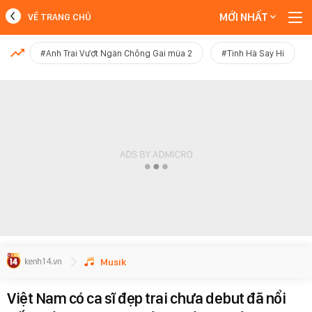
MỚI NHẤT
VỀ TRANG CHỦ
MỚI NHẤT
#Anh Trai Vượt Ngàn Chông Gai mùa 2
#Tinh Hà Say Hi
Xem thêm
Musik
Việt Nam có ca sĩ đẹp trai chưa debut đã nổi