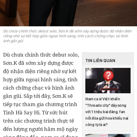
Dù chưa chính thức debut solo, Sơn.K đã sớm xây dựng được độ nhận diện
riêng nhờ sự kết hợp giữa ngoại hình sáng, tính cách chững chạc và hình
ảnh gần gũi
Dù chưa chính thức debut solo,
TIN LIÊN QUAN
Sơn.K đã sớm xây dựng được
độ nhận diện riêng nhờ sự kết
hợp giữa ngoại hình sáng, tính
cách chững chạc và hình ảnh
gần gũi. Sắp tới đây, Sơn.K sẽ
Nam ca sĩ Việt khiến
tiếp tục tham gia chương trình
"Threads city" dậy sóng
Tinh Hà Say Hi. Từ sức hút
với 1 triệu bài đăng, fan
nổi đóa gửi hoa khiếu nại
trên các chương trình thực tế
công ty là ai?
đến lượng người hâm mộ ngày