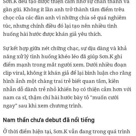
Sơn.K đều tạo được thiện cảm nhờ sự chân thành và
gần gũi. Không ít lần anh trở thành tâm điểm trêu
chọc của các đàn anh vì những chia sẻ quá nghiêm
túc, nhưng chính điều đó lại tạo nên nhiều tình
huống hài hước được khán giả yêu thích.
Sự kết hợp giữa nét chững chạc, sự dịu dàng và khả
năng xử lý tình huống khéo léo đã giúp Sơn.K ghi
điểm mạnh trong mắt người xem. Dưới nhiều đoạn
clip viral, không ít khán giả để lại bình luận cho rằng
hình ảnh một chàng trai trẻ biết quan tâm, kiên
nhẫn dỗ dành trẻ nhỏ khiến họ có thiện cảm hơn với
nam ca sĩ, thậm chí hài hước bày tỏ "muốn cưới
ngay" sau khi xem chương trình.
Nam thần chưa debut đã nổi tiếng
Ở thời điểm hiện tại, Sơn.K vẫn đang trong quá trình