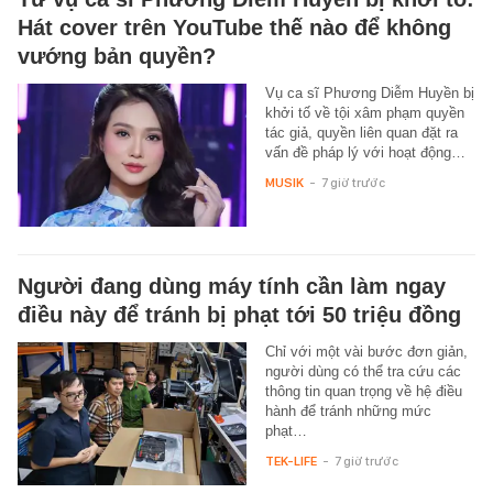
Hát cover trên YouTube thế nào để không
vướng bản quyền?
Vụ ca sĩ Phương Diễm Huyền bị
khởi tố về tội xâm phạm quyền
tác giả, quyền liên quan đặt ra
vấn đề pháp lý với hoạt động…
MUSIK
-
7 giờ trước
Người đang dùng máy tính cần làm ngay
điều này để tránh bị phạt tới 50 triệu đồng
Chỉ với một vài bước đơn giản,
người dùng có thể tra cứu các
thông tin quan trọng về hệ điều
hành để tránh những mức
phạt…
TEK-LIFE
-
7 giờ trước