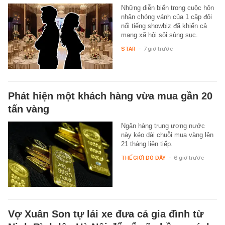
Những diễn biến trong cuộc hôn
nhân chóng vánh của 1 cặp đôi
nổi tiếng showbiz đã khiến cả
mạng xã hội sôi sùng sục.
STAR
-
7 giờ trước
Phát hiện một khách hàng vừa mua gần 20
tấn vàng
Ngân hàng trung ương nước
này kéo dài chuỗi mua vàng lên
21 tháng liên tiếp.
THẾ GIỚI ĐÓ ĐÂY
-
6 giờ trước
Vợ Xuân Son tự lái xe đưa cả gia đình từ