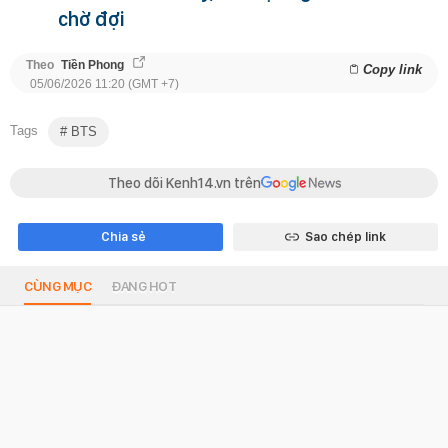
chờ đợi
Theo
Tiền Phong
Copy link
05/06/2026 11:20 (GMT +7)
Tags
BTS
Theo dõi Kenh14.vn trên
Chia sẻ
Sao chép link
CÙNG MỤC
ĐANG HOT