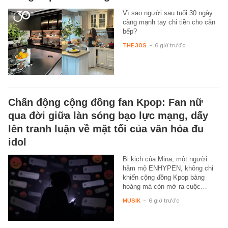
Vì sao người sau tuổi 30 ngày
càng mạnh tay chi tiền cho căn
bếp?
THE 30S
-
6 giờ trước
Chấn động cộng đồng fan Kpop: Fan nữ
qua đời giữa làn sóng bạo lực mạng, dấy
lên tranh luận về mặt tối của văn hóa đu
idol
Bi kịch của Mina, một người
hâm mộ ENHYPEN, không chỉ
khiến cộng đồng Kpop bàng
hoàng mà còn mở ra cuộc…
MUSIK
-
6 giờ trước