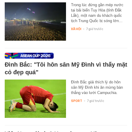
Trong lúc đứng gần mép nước
tại bãi biển Tuy Hòa (tỉnh Đắk
Lắk), một nam du khách quốc
tịch Trung Quốc bị sóng lớn…
XÃ HỘI
-
7 giờ trước
Đình Bắc: "Tôi hôn sân Mỹ Đình vì thấy mặt
cỏ đẹp quá"
Đình Bắc giải thích lý do hôn
sân Mỹ Đình khi ăn mừng bàn
thắng vào lưới Campuchia.
SPORT
-
7 giờ trước