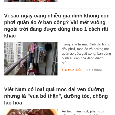
Vì sao ngày càng nhiều gia đình không còn
phơi quần áo ở ban công? Vài mét vuông
ngoài trời đang được dùng theo 1 cách rất
khác
Từng là vị trí mặc định dành cho
dây phơi, móc áo và những mẻ
quần áo vừa giặt xong, ban công
ở nhiều căn nhà đang được
nhìn…
XEM MUA LUÔN
-
5 giờ trước
Việt Nam có loại quả mọc dại ven đường
nhưng là "vua bổ thận", dưỡng tóc, chống
lão hóa
Ăn tươi, làm mứt, pha nước