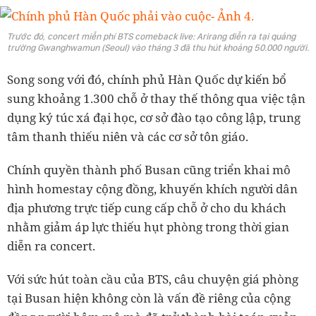
Trước đó, concert miễn phí BTS comeback live: Arirang diễn ra tại quảng
trường Gwanghwamun (Seoul) vào tháng 3 đã thu hút khoảng 50.000 người.
Song song với đó, chính phủ Hàn Quốc dự kiến bổ
sung khoảng 1.300 chỗ ở thay thế thông qua việc tận
dụng ký túc xá đại học, cơ sở đào tạo công lập, trung
tâm thanh thiếu niên và các cơ sở tôn giáo.
Chính quyền thành phố Busan cũng triển khai mô
hình homestay cộng đồng, khuyến khích người dân
địa phương trực tiếp cung cấp chỗ ở cho du khách
nhằm giảm áp lực thiếu hụt phòng trong thời gian
diễn ra concert.
Với sức hút toàn cầu của BTS, câu chuyện giá phòng
tại Busan hiện không còn là vấn đề riêng của cộng