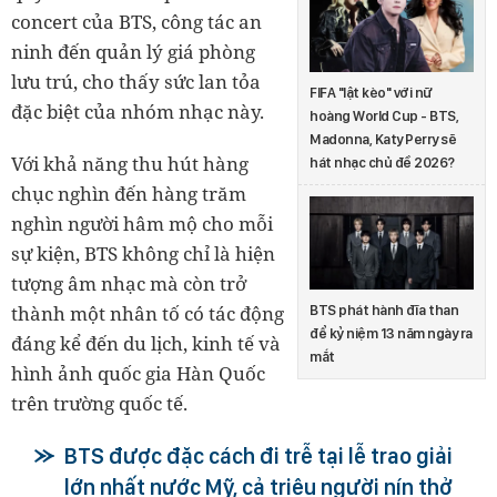
concert của BTS, công tác an
ninh đến quản lý giá phòng
lưu trú, cho thấy sức lan tỏa
FIFA "lật kèo" với nữ
đặc biệt của nhóm nhạc này.
hoàng World Cup - BTS,
Madonna, Katy Perry sẽ
Với khả năng thu hút hàng
hát nhạc chủ đề 2026?
chục nghìn đến hàng trăm
nghìn người hâm mộ cho mỗi
sự kiện, BTS không chỉ là hiện
tượng âm nhạc mà còn trở
thành một nhân tố có tác động
BTS phát hành đĩa than
để kỷ niệm 13 năm ngày ra
đáng kể đến du lịch, kinh tế và
mắt
hình ảnh quốc gia Hàn Quốc
trên trường quốc tế.
BTS được đặc cách đi trễ tại lễ trao giải
lớn nhất nước Mỹ, cả triệu người nín thở