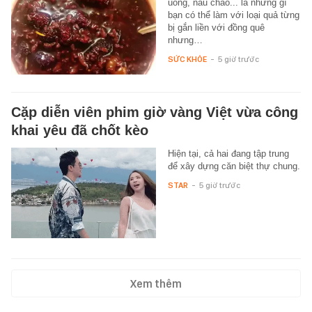
uống, nấu cháo... là những gì
bạn có thể làm với loại quả từng
bị gắn liền với đồng quê
nhưng…
SỨC KHỎE
-
5 giờ trước
Cặp diễn viên phim giờ vàng Việt vừa công
khai yêu đã chốt kèo
Hiện tại, cả hai đang tập trung
để xây dựng căn biệt thự chung.
STAR
-
5 giờ trước
Xem thêm