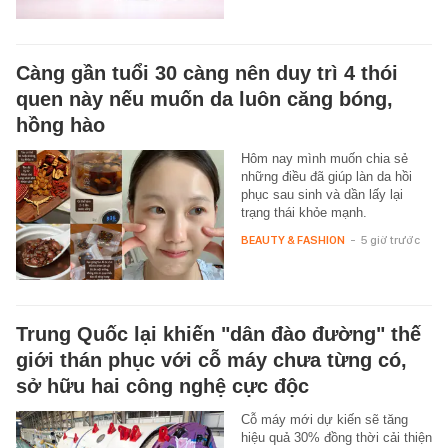
Càng gần tuổi 30 càng nên duy trì 4 thói
quen này nếu muốn da luôn căng bóng,
hồng hào
Hôm nay mình muốn chia sẻ
những điều đã giúp làn da hồi
phục sau sinh và dần lấy lại
trạng thái khỏe mạnh.
BEAUTY & FASHION
-
5 giờ trước
Trung Quốc lại khiến "dân đào đường" thế
giới thán phục với cỗ máy chưa từng có,
sở hữu hai công nghệ cực độc
Cỗ máy mới dự kiến sẽ tăng
hiệu quả 30% đồng thời cải thiện