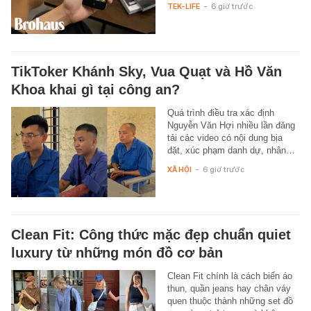
TEK-LIFE
-
6 giờ trước
TikToker Khánh Sky, Vua Quạt và Hồ Văn
Khoa khai gì tại công an?
Quá trình điều tra xác định
Nguyễn Văn Hợi nhiều lần đăng
tải các video có nội dung bịa
đặt, xúc phạm danh dự, nhân…
XÃ HỘI
-
6 giờ trước
Clean Fit: Công thức mặc đẹp chuẩn quiet
luxury từ những món đồ cơ bản
Clean Fit chính là cách biến áo
thun, quần jeans hay chân váy
quen thuộc thành những set đồ