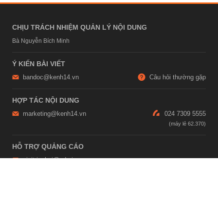
CHỊU TRÁCH NHIỆM QUẢN LÝ NỘI DUNG
Bà Nguyễn Bích Minh
Ý KIẾN BÀI VIẾT
bandoc@kenh14.vn
Câu hỏi thường gặp
HỢP TÁC NỘI DUNG
marketing@kenh14.vn
024 7309 5555
HỖ TRỢ QUẢNG CÁO
giaitrixahoi@admicro.vn
02473007108
TRỤ SỞ HÀ NỘI
Tầng 21, Tòa nhà Center Building, Hapulico Complex, Số 01, phố
Nguyễn Huy Tưởng, phường Thanh Xuân, thành phố Hà Nội