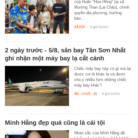
của Huấn "Hoa Hồng" tại xã
Mường Than (Lai Châu), chính
quyền địa phương, trưởng
bản…
XÃ HỘI
-
5 giờ trước
2 ngày trước - 5/8, sân bay Tân Sơn Nhất
ghi nhận một máy bay lạ cất cánh
Chiếc máy bay này có gì mà lại
được coi là khác lạ và được
chú ý nhiều hơn những chiếc
máy bay khác?
ĂN - CHƠI - ĐI
-
5 giờ trước
Minh Hằng đẹp quá cũng là cái tội
Nhan sắc của Minh Hằng đã