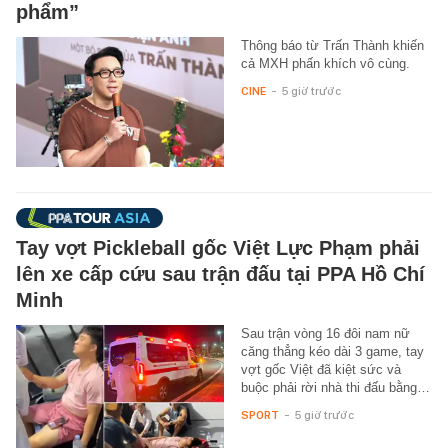
phẩm”
Thông báo từ Trấn Thành khiến
cả MXH phấn khích vô cùng.
CINE
-
5 giờ trước
Tay vợt Pickleball gốc Việt Lực Phạm phải
lên xe cấp cứu sau trận đấu tại PPA Hồ Chí
Minh
Sau trận vòng 16 đôi nam nữ
căng thẳng kéo dài 3 game, tay
vợt gốc Việt đã kiệt sức và
buộc phải rời nhà thi đấu bằng…
SPORT
-
5 giờ trước