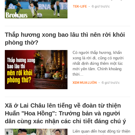
TEK-LIFE
-
6 giờ trước
Thắp hương xong bao lâu thì nên rời khỏi
phòng thờ?
Có người thắp hương, khấn
xong là rời đi, cũng có người
nhất định đứng thêm một lúc
mới yên tâm. Chính khoảng
thời…
XEM MUA LUÔN
-
6 giờ trước
Xã ở Lai Châu lên tiếng về đoàn từ thiện
Huấn "Hoa Hồng": Trưởng bản và người
dân cùng xác nhận các chi tiết đáng chú ý
Liên quan đến hoạt động từ thiện