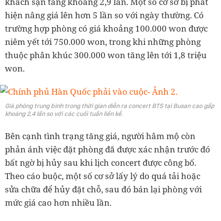
khách sạn tăng khoảng 2,9 lần. Một số cơ sở bị phát
hiện nâng giá lên hơn 5 lần so với ngày thường. Có
trường hợp phòng có giá khoảng 100.000 won được
niêm yết tới 750.000 won, trong khi những phòng
thuộc phân khúc 300.000 won tăng lên tới 1,8 triệu
won.
Giá phòng trung bình trong thời gian diễn ra concert BTS tại Busan cao gấp
khoảng 2,4 lần so với các cuối tuần liền kề.
Bên cạnh tình trạng tăng giá, người hâm mộ còn
phản ánh việc đặt phòng đã được xác nhận trước đó
bất ngờ bị hủy sau khi lịch concert được công bố.
Theo cáo buộc, một số cơ sở lấy lý do quá tải hoặc
sửa chữa để hủy đặt chỗ, sau đó bán lại phòng với
mức giá cao hơn nhiều lần.