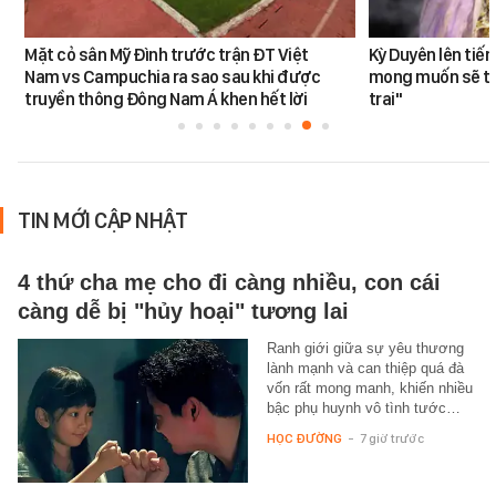
Mặt cỏ sân Mỹ Đình trước trận ĐT Việt
Kỳ Duyên lên tiế
Nam vs Campuchia ra sao sau khi được
mong muốn sẽ tro
truyền thông Đông Nam Á khen hết lời
trai"
TIN MỚI CẬP NHẬT
4 thứ cha mẹ cho đi càng nhiều, con cái
càng dễ bị "hủy hoại" tương lai
Ranh giới giữa sự yêu thương
lành mạnh và can thiệp quá đà
vốn rất mong manh, khiến nhiều
bậc phụ huynh vô tình tước…
HỌC ĐƯỜNG
-
7 giờ trước