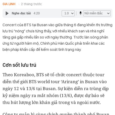
GIA LINH
2 tháng trước
Nghe đọc bài
4:20
Concert của BTS tại Busan vào giữa tháng 6 đang khiến thị trường
lưu trú "nóng" chưa từng thấy, với nhiều khách sạn và nhà nghỉ
tăng giá gấp nhiều lần so với ngày thường. Trước làn sóng phản
ứng từ người hâm mộ, Chính phủ Hàn Quốc phải triển khai các
biện pháp khẩn cấp để kiểm soát tình trạng này.
Cơn sốt lưu trú
Theo Koreaboo, BTS sẽ tổ chức concert thuộc tour
diễn thế giới BTS world tour ‘Arirang’ in Busan vào
ngày 12 và 13/6 tại Busan. Sự kiện diễn ra trùng dịp
kỷ niệm ngày ra mắt nhóm (13/6), được dự báo sẽ
thu hút lượng lớn khán giả trong và ngoài nước.
Công ty quản lý cùng chính quyền thành phố Busan