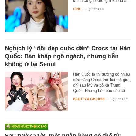
khiến cô gặp không ít khó khăn.
CINE
-
5 giờ trước
Nghịch lý "đôi dép quốc dân" Crocs tại Hàn
Quốc: Bán khắp ngõ ngách, nhưng tiền
không ở lại Seoul
Hàn Quốc là thị trường có nhiều
cửa hàng Crocs thứ hai thế giới,
chỉ sau Mỹ và bỏ xa Trung
Quốc. Nhưng bóc báo cáo tài…
BEAUTY & FASHION
-
5 giờ trước
Sau ngày 31/8, một ngân hàng có thể từ