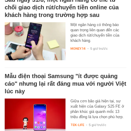
chối giao dịch rút/chuyển tiền online của
khách hàng trong trường hợp sau
Một ngân hàng có thông báo
quan trọng liên quan đến các
giao dịch rút/chuyển tiền của
khách hàng.
MONEY.14
-
5 giờ trước
Mẫu điện thoại Samsung "ít được quảng
cáo" nhưng lại rất đáng mua với người Việt
lúc này
Giữa cơn bão giá hiện tại, sự
xuất hiện của Galaxy S25 FE ở
phân khúc giá quanh mốc 13
triệu đồng là lựa chọn phù hợp.
TEK-LIFE
-
5 giờ trước