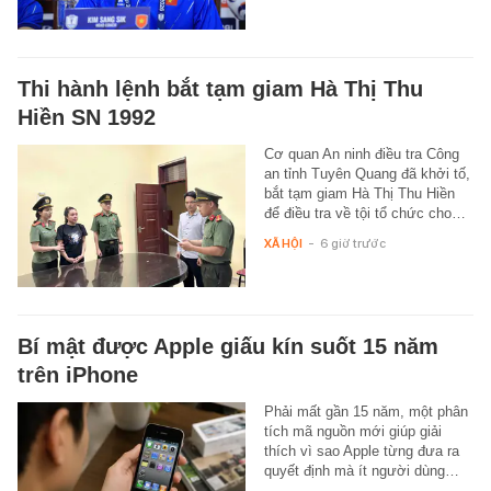
Thi hành lệnh bắt tạm giam Hà Thị Thu
Hiền SN 1992
Cơ quan An ninh điều tra Công
an tỉnh Tuyên Quang đã khởi tố,
bắt tạm giam Hà Thị Thu Hiền
để điều tra về tội tổ chức cho…
XÃ HỘI
-
6 giờ trước
Bí mật được Apple giấu kín suốt 15 năm
trên iPhone
Phải mất gần 15 năm, một phân
tích mã nguồn mới giúp giải
thích vì sao Apple từng đưa ra
quyết định mà ít người dùng…