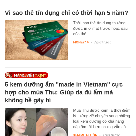
Vì sao thẻ tín dụng chỉ có thời hạn 5 năm?
Thời hạn thẻ tín dụng thường
được in ở mặt trước hoặc sau
của thẻ.
MONEY.14
-
7 giờ trước
5 kem dưỡng ẩm "made in Vietnam" cực
hợp cho mùa Thu: Giúp da đủ ẩm mà
không hề gây bí
Mùa Thu được xem là thời điểm
lý tưởng để chuyển sang những
loại kem dưỡng có khả năng
cấp ẩm tốt hơn nhưng vẫn có…
XEM MUA LUÔN
-
7 giờ trước