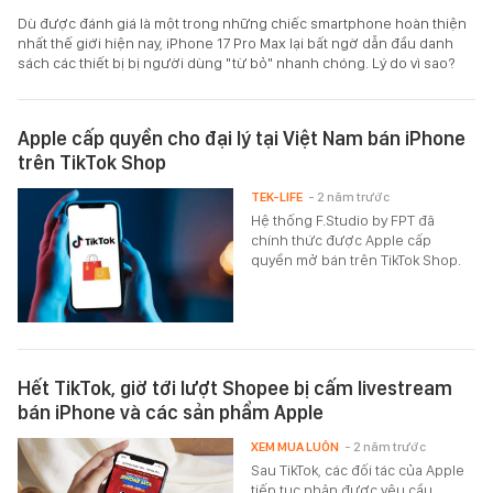
Dù được đánh giá là một trong những chiếc smartphone hoàn thiện
nhất thế giới hiện nay, iPhone 17 Pro Max lại bất ngờ dẫn đầu danh
sách các thiết bị bị người dùng "từ bỏ" nhanh chóng. Lý do vì sao?
Apple cấp quyền cho đại lý tại Việt Nam bán iPhone
trên TikTok Shop
TEK-LIFE
- 2 năm trước
Hệ thống F.Studio by FPT đã
chính thức được Apple cấp
quyền mở bán trên TikTok Shop.
Hết TikTok, giờ tới lượt Shopee bị cấm livestream
bán iPhone và các sản phẩm Apple
XEM MUA LUÔN
- 2 năm trước
Sau TikTok, các đối tác của Apple
tiếp tục nhận được yêu cầu