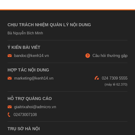
CHỊU TRÁCH NHIỆM QUẢN LÝ NỘI DUNG
Bà Nguyễn Bích Minh
Ý KIẾN BÀI VIẾT
bandoc@kenh14.vn
Câu hỏi thường gặp
HỢP TÁC NỘI DUNG
marketing@kenh14.vn
024 7309 5555
HỖ TRỢ QUẢNG CÁO
giaitrixahoi@admicro.vn
02473007108
TRỤ SỞ HÀ NỘI