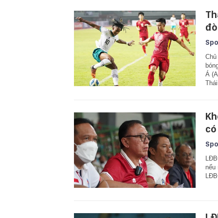
Th
đò
Spo
Chủ 
bóng
Á (A
Thá
Kh
có
Spo
LĐBĐ
nếu 
LĐB
LĐ