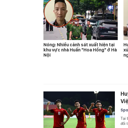
Nóng: Nhiều cảnh sát xuất hiện tại
Hu
khu vực nhà Huấn "Hoa Hồng" ở Hà
xử
Nội
n
Hu
Vi
Spo
Tại 
đối 