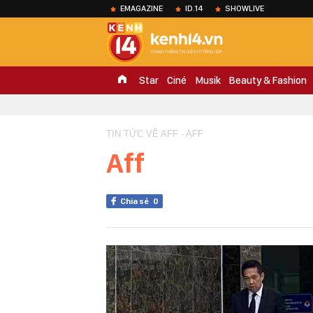
EMAGAZINE
ID.14
SHOWLIVE
Star
Ciné
Musik
Beauty & Fashion
TIN TỨC VỀ AFF - AFF
Aff
Chia sẻ
0