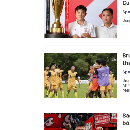
Cu
Spo
Bóng
Br
th
Spo
Brun
AFF 
Phil
Sa
bó