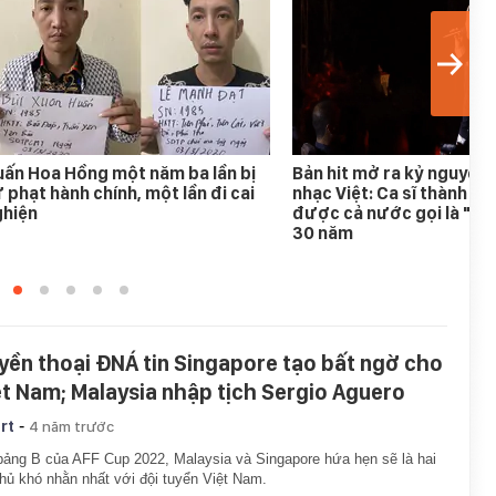
ấn Hoa Hồng một năm ba lần bị
Bản hit mở ra kỷ nguyên
 phạt hành chính, một lần đi cai
nhạc Việt: Ca sĩ thành h
ghiện
được cả nước gọi là "An
30 năm
yền thoại ĐNÁ tin Singapore tạo bất ngờ cho
ệt Nam; Malaysia nhập tịch Sergio Aguero
-
rt
4 năm trước
bảng B của AFF Cup 2022, Malaysia và Singapore hứa hẹn sẽ là hai
thủ khó nhằn nhất với đội tuyển Việt Nam.