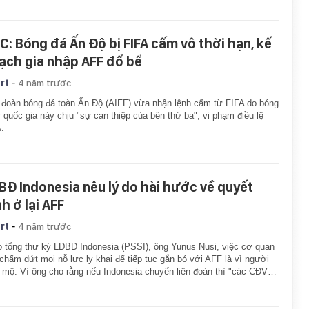
C: Bóng đá Ấn Độ bị FIFA cấm vô thời hạn, kế
ạch gia nhập AFF đổ bể
-
rt
4 năm trước
 đoàn bóng đá toàn Ấn Độ (AIFF) vừa nhận lệnh cấm từ FIFA do bóng
 quốc gia này chịu "sự can thiệp của bên thứ ba", vi phạm điều lệ
.
BĐ Indonesia nêu lý do hài hước về quyết
h ở lại AFF
-
rt
4 năm trước
 tổng thư ký LĐBĐ Indonesia (PSSI), ông Yunus Nusi, việc cơ quan
chấm dứt mọi nỗ lực ly khai để tiếp tục gắn bó với AFF là vì người
mộ. Vì ông cho rằng nếu Indonesia chuyển liên đoàn thì "các CĐV…