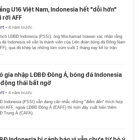
ắng U16 Việt Nam, Indonesia hết "dỗi hờn"
i rời AFF
-
rt
4 năm trước
tịch LĐBĐ Indonesia (PSSI), ông Mochamad Iriawan xác nhận rằng
 đá Indonesia sẽ vẫn là thành viên của Liên đoàn bóng đá Đông Nam
FF), qua đó khép lại những lùm xùm suốt 1 tháng nay kể từ trận
i…
ó gia nhập LĐBĐ Đông Á, bóng đá Indonesia
 động thái bất ngờ
-
rt
4 năm trước
 Indonesia (PSSI) vẫn đang cân nhắc những "điểm đến" thích hợp
rời AFF, ngoài LĐBĐ Đông Á (EAFF) thì mới đây xuất hiện thêm
Đ Trung Á (CAFA).
BĐ Indonesia bị cảnh báo vì vẫn chưa từ bỏ ý