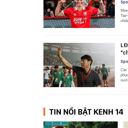
Spo
Mees
Tae-
nhiê
LĐ
"c
Spo
Các 
phục
nước
TIN NỔI BẬT KENH 14