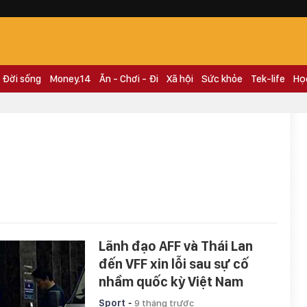
Đời sống
Money.14
Ăn - Chơi - Đi
Xã hội
Sức khỏe
Tek-life
Họ
Lãnh đạo AFF và Thái Lan
đến VFF xin lỗi sau sự cố
nhầm quốc kỳ Việt Nam
-
Sport
9 tháng trước