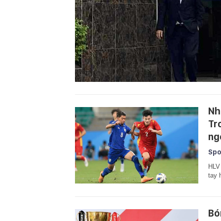
Nh
Tr
ng
Spo
HLV 
tay 
Bó