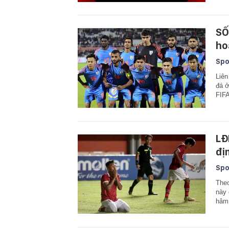
SỐ
ho
Spo
Liên
đá ở
FIFA
LĐ
địn
Spo
Theo
này 
hâm 