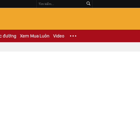
c đường
Xem Mua Luôn
Video