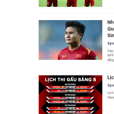
Nh
Qu
Si
Spo
Sau 
AFF 
động
Lị
Spo
Lịch
Hang