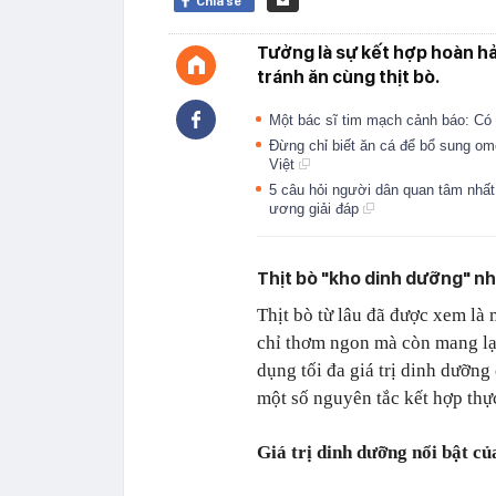
Chia sẻ
Tưởng là sự kết hợp hoàn h
tránh ăn cùng thịt bò.
Một bác sĩ tim mạch cảnh báo: Có
Đừng chỉ biết ăn cá để bổ sung om
Việt
5 câu hỏi người dân quan tâm nhất
ương giải đáp
Thịt bò "kho dinh dưỡng" n
Thịt bò từ lâu đã được xem là
chỉ thơm ngon mà còn mang lại
dụng tối đa giá trị dinh dưỡng
một số nguyên tắc kết hợp thự
Giá trị dinh dưỡng nổi bật của