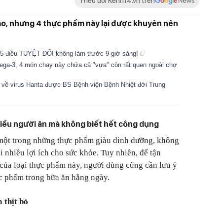
Theo dõi Kenh14.vn trên
ảo, nhưng 4 thực phẩm này lại được khuyên nên
 5 điều TUYỆT ĐỐI không làm trước 9 giờ sáng!
ega-3, 4 món chay này chứa cả "vựa" còn rất quen ngoài chợ
 về virus Hanta được BS Bệnh viện Bệnh Nhiệt đới Trung
hiều người ăn mà không biết hết công dụng
 một trong những thực phẩm giàu dinh dưỡng, không
 nhiều lợi ích cho sức khỏe. Tuy nhiên, để tận
 của loại thực phẩm này, người dùng cũng cần lưu ý
c phẩm trong bữa ăn hằng ngày.
 thịt bò