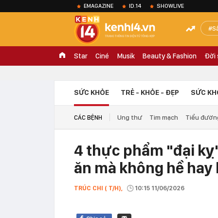
EMAGAZINE
ID.14
SHOWLIVE
S
Star
Ciné
Musik
Beauty & Fashion
Đời
SỨC KHỎE
TRẺ - KHỎE - ĐẸP
SỨC KH
Ung thư
Tim mạch
Tiểu đườn
CÁC BỆNH
4 thực phẩm "đại kỵ"
ăn mà không hề hay 
TRÚC CHI ( T/H),
10:15 11/06/2026