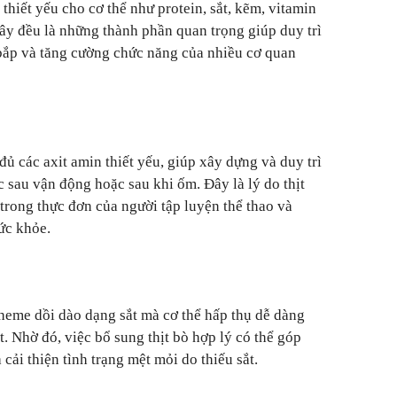
thiết yếu cho cơ thể như protein, sắt, kẽm, vitamin
y đều là những thành phần quan trọng giúp duy trì
ơ bắp và tăng cường chức năng của nhiều cơ quan
 đủ các axit amin thiết yếu, giúp xây dựng và duy trì
ực sau vận động hoặc sau khi ốm. Đây là lý do thịt
rong thực đơn của người tập luyện thể thao và
ức khỏe.
 heme dồi dào dạng sắt mà cơ thể hấp thụ dễ dàng
t. Nhờ đó, việc bổ sung thịt bò hợp lý có thể góp
ải thiện tình trạng mệt mỏi do thiếu sắt.