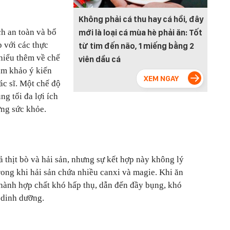
Không phải cá thu hay cá hồi, đây
ch an toàn và bổ
mới là loại cá mùa hè phải ăn: Tốt
p với các thực
từ tim đến não, 1 miếng bằng 2
hiểu thêm về chế
viên dầu cá
am khảo ý kiến
c sĩ. Một chế độ
ng tối đa lợi ích
ởng sức khỏe.
ả thịt bò và hải sản, nhưng sự kết hợp này không lý
rong khi hải sản chứa nhiều canxi và magie. Khi ăn
 thành hợp chất khó hấp thụ, dẫn đến đầy bụng, khó
 dinh dưỡng.