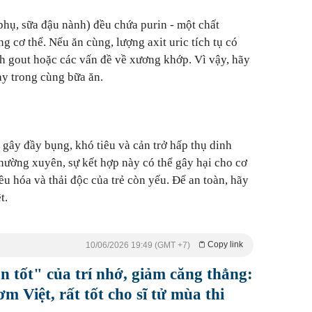
phụ, sữa đậu nành) đều chứa purin - một chất
g cơ thể. Nếu ăn cùng, lượng axit uric tích tụ có
h gout hoặc các vấn đề về xương khớp. Vì vậy, hãy
ày trong cùng bữa ăn.
ể gây đầy bụng, khó tiêu và cản trở hấp thụ dinh
thường xuyên, sự kết hợp này có thể gây hại cho cơ
tiêu hóa và thải độc của trẻ còn yếu. Để an toàn, hãy
t.
Copy link
10/06/2026 19:49 (GMT +7)
ạn tốt" của trí nhớ, giảm căng thẳng:
 Việt, rất tốt cho sĩ tử mùa thi