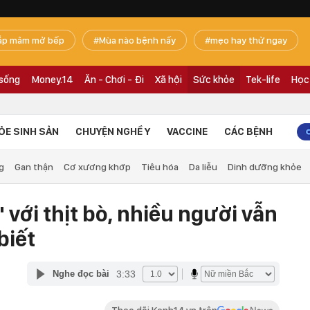
ắp mâm mở bếp
Mùa nào bệnh nấy
mẹo hay thử ngay
 sống
Money.14
Ăn - Chơi - Đi
Xã hội
Sức khỏe
Tek-life
Học
ỎE SINH SẢN
CHUYỆN NGHỀ Y
VACCINE
CÁC BỆNH
g
Gan thận
Cơ xương khớp
Tiêu hóa
Da liễu
Dinh dưỡng khỏe
 với thịt bò, nhiều người vẫn
biết
3:33
Nghe đọc bài