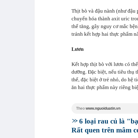
Thịt bò và đậu nành (như đậu 
chuyển hóa thành axit uric tron
thể tăng, gây nguy cơ mắc bện
tránh kết hợp hai thực phẩm n
Lươn
Kết hợp thịt bò với lươn có th
dưỡng. Đặc biệt, nếu tiêu thụ 
thể, đặc biệt ở trẻ nhỏ, do hệ 
ăn hai thực phẩm này riêng biệ
Theo
www.nguoiduatin.vn
6 loại rau củ là "b
Rất quen trên mâm cơm