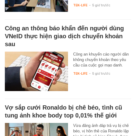
TEK-LIFE
-
5 giờ trước
Công an thông báo khẩn đến người dùng
VNeID thực hiện giao dịch chuyển khoản
sau
Công an khuyến cáo người dân
không chuyển khoản theo yêu
cầu của cuộc gọi mạo danh.
TEK-LIFE
-
5 giờ trước
Vợ sắp cưới Ronaldo bị chê béo, tình cũ
tung ảnh khoe body top 0,01% thế giới
Vừa đăng ảnh đáp trả vụ bị chê
béo, vị hôn thê của Ronaldo lập