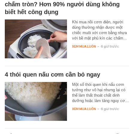
chấm tròn? Hơn 90% người dùng không
biết hết công dụng
Khi mua nồi cơm điện, người
dùng thường nhận được một
chiếc muôi xới cơm bằng nhựa
với bề mặt phủ kín các chấm…
XEM MUA LUÔN
-
6 giờ trước
4 thói quen nấu cơm cần bỏ ngay
Một số thói quen khi nấu cơm
tưởng như vô hại nhưng lại có
thể làm thất thoát chất dinh
dưỡng hoặc làm tăng nguy cơ…
XEM MUA LUÔN
-
6 giờ trước