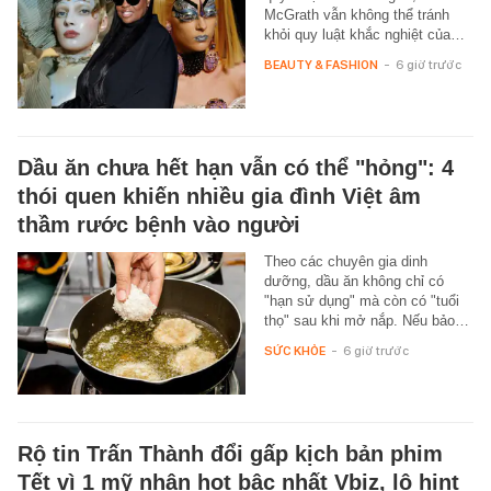
McGrath vẫn không thể tránh
khỏi quy luật khắc nghiệt của…
BEAUTY & FASHION
-
6 giờ trước
Dầu ăn chưa hết hạn vẫn có thể "hỏng": 4
thói quen khiến nhiều gia đình Việt âm
thầm rước bệnh vào người
Theo các chuyên gia dinh
dưỡng, dầu ăn không chỉ có
"hạn sử dụng" mà còn có "tuổi
thọ" sau khi mở nắp. Nếu bảo…
SỨC KHỎE
-
6 giờ trước
Rộ tin Trấn Thành đổi gấp kịch bản phim
Tết vì 1 mỹ nhân hot bậc nhất Vbiz, lộ hint