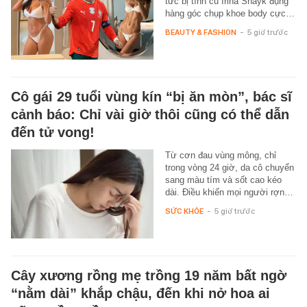
tức bị tình cũ Irina Shayk đụng
hàng góc chụp khoe body cực…
BEAUTY & FASHION
-
5 giờ trước
Cô gái 29 tuổi vùng kín “bị ăn mòn”, bác sĩ
cảnh báo: Chỉ vài giờ thôi cũng có thể dẫn
đến tử vong!
Từ cơn đau vùng mông, chỉ
trong vòng 24 giờ, da cô chuyển
sang màu tím và sốt cao kéo
dài. Điều khiến mọi người rợn…
SỨC KHỎE
-
5 giờ trước
Cây xương rồng mẹ trồng 19 năm bất ngờ
“nằm dài” khắp chậu, đến khi nở hoa ai