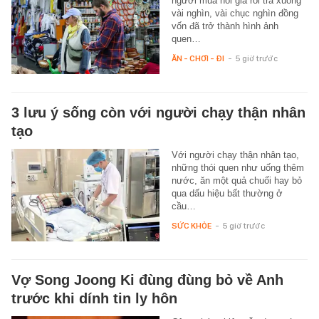
người mua hỏi giá rồi trả xuống
vài nghìn, vài chục nghìn đồng
vốn đã trở thành hình ảnh
quen…
ĂN - CHƠI - ĐI
-
5 giờ trước
3 lưu ý sống còn với người chạy thận nhân
tạo
Với người chạy thận nhân tạo,
những thói quen như uống thêm
nước, ăn một quả chuối hay bỏ
qua dấu hiệu bất thường ở
cầu…
SỨC KHỎE
-
5 giờ trước
Vợ Song Joong Ki đùng đùng bỏ về Anh
trước khi dính tin ly hôn