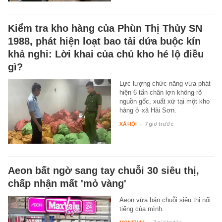
Kiểm tra kho hàng của Phùn Thị Thủy SN
1988, phát hiện loạt bao tải dứa buộc kín
khả nghi: Lời khai của chủ kho hé lộ điều
gì?
Lực lượng chức năng vừa phát
hiện 6 tấn chân lợn không rõ
nguồn gốc, xuất xứ tại một kho
hàng ở xã Hải Sơn.
XÃ HỘI
-
7 giờ trước
Aeon bất ngờ sang tay chuỗi 30 siêu thị,
chấp nhận mất 'mỏ vàng'
Aeon vừa bán chuỗi siêu thị nổi
tiếng của mình.