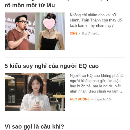
rõ mồn một từ lâu
Không chỉ nhắm cho vai nữ
chính, Trấn Thành còn thay đổi
kịch bản vì mỹ nhân này?
CINE
-
6 giờ trước
5 kiểu suy nghĩ của người EQ cao
Người có EQ cao không phải là
người không bao giờ tức giận
hay buồn bã, mà là người biết
nhìn nhận, điều chỉnh và làm…
HỌC ĐƯỜNG
-
6 giờ trước
Vì sao gọi là cầu khỉ?