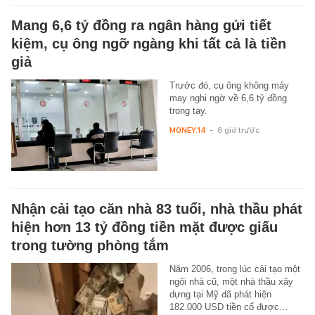
Mang 6,6 tỷ đồng ra ngân hàng gửi tiết
kiệm, cụ ông ngỡ ngàng khi tất cả là tiền
giả
Trước đó, cụ ông không mảy
may nghi ngờ về 6,6 tỷ đồng
trong tay.
MONEY.14
-
6 giờ trước
Nhận cải tạo căn nhà 83 tuổi, nhà thầu phát
hiện hơn 13 tỷ đồng tiền mặt được giấu
trong tường phòng tắm
Năm 2006, trong lúc cải tạo một
ngôi nhà cũ, một nhà thầu xây
dựng tại Mỹ đã phát hiện
182.000 USD tiền cổ được…