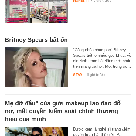
MONEY.14
-
7 giờ trước
Britney Spears bất ổn
"Công chúa nhạc pop" Britney
Spears tiết lộ nhiều góc khuất về
gia đình trong bài đăng mới nhất
trên mạng xã hội. Một trong số…
STAR
-
6 giờ trước
Mẹ đỡ đầu" của giới makeup lao đao đổ
nợ, mất quyền kiểm soát chính thương
hiệu của mình
Được xem là nghệ sĩ trang điểm
quyền lực nhất thế giới, Pat