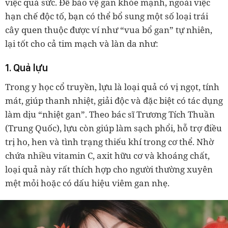
việc quá sức. Để bảo vệ gan khỏe mạnh, ngoài việc
hạn chế độc tố, bạn có thể bổ sung một số loại trái
cây quen thuộc được ví như “vua bổ gan” tự nhiên,
lại tốt cho cả tim mạch và làn da như:
1. Quả lựu
Trong y học cổ truyền, lựu là loại quả có vị ngọt, tính
mát, giúp thanh nhiệt, giải độc và đặc biệt có tác dụng
làm dịu “nhiệt gan”. Theo bác sĩ Trương Tích Thuần
(Trung Quốc), lựu còn giúp làm sạch phổi, hỗ trợ điều
trị ho, hen và tình trạng thiếu khí trong cơ thể. Nhờ
chứa nhiều vitamin C, axit hữu cơ và khoáng chất,
loại quả này rất thích hợp cho người thường xuyên
mệt mỏi hoặc có dấu hiệu viêm gan nhẹ.