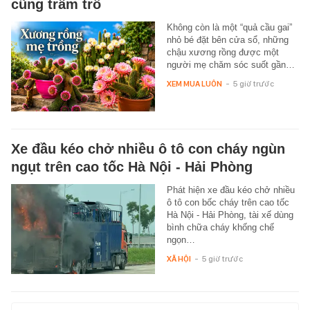
cũng trầm trồ
Không còn là một “quả cầu gai”
nhỏ bé đặt bên cửa sổ, những
chậu xương rồng được một
người mẹ chăm sóc suốt gần…
XEM MUA LUÔN
-
5 giờ trước
Xe đầu kéo chở nhiều ô tô con cháy ngùn
ngụt trên cao tốc Hà Nội - Hải Phòng
Phát hiện xe đầu kéo chở nhiều
ô tô con bốc cháy trên cao tốc
Hà Nội - Hải Phòng, tài xế dùng
bình chữa cháy khống chế
ngọn…
XÃ HỘI
-
5 giờ trước