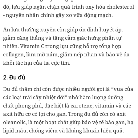
đó, lựu giúp ngăn chặn quá trình oxy hóa cholesterol
- nguyên nhân chính gây xơ vữa động mạch.
Ăn lựu thường xuyên còn giúp ổn định huyết áp,
giảm căng thẳng và tăng cảm giác hưng phấn tự
nhiên. Vitamin C trong lựu cũng hỗ trợ tổng hợp
collagen, làm mờ nám, giảm nếp nhăn và bảo vệ da
khỏi tác hại của tia cực tím.
2. Đu đủ
Đu đủ thâm chí còn được nhiều người gọi là “vua của
các loại trái cây nhiệt đới” nhờ hàm lượng dưỡng
chất phong phú, đặc biệt là carotene, vitamin và các
axit hữu cơ có lợi cho gan. Trong đu đủ còn có axit
oleanolic, là một hoạt chất giúp bảo vệ tế bào gan, hạ
lipid máu, chống viêm và kháng khuẩn hiệu quả.