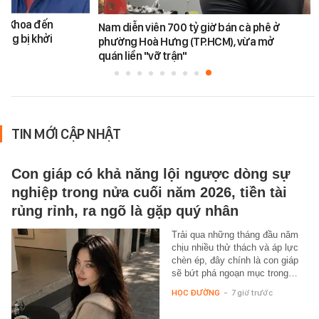
ăn Khoa đến
Nam diễn viên 700 tỷ giờ bán cà phê ở
ũng bị khởi
phường Hoà Hưng (TP.HCM), vừa mở
quán liền "vỡ trận"
TIN MỚI CẬP NHẬT
Con giáp có khả năng lội ngược dòng sự
nghiệp trong nửa cuối năm 2026, tiền tài
rủng rỉnh, ra ngõ là gặp quý nhân
Trải qua những tháng đầu năm
chịu nhiều thử thách và áp lực
chèn ép, đây chính là con giáp
sẽ bứt phá ngoạn mục trong…
HỌC ĐƯỜNG
-
7 giờ trước