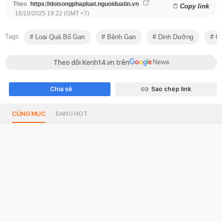
Theo
https://doisongphapluat.nguoiduatin.vn
Copy link
16/10/2025 19:22 (GMT +7)
Tags
Loại Quả Bổ Gan
Bệnh Gan
Dinh Dưỡng
Ch
Theo dõi Kenh14.vn trên
Chia sẻ
Sao chép link
CÙNG MỤC
ĐANG HOT