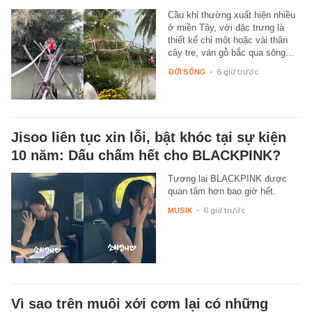
Cầu khỉ thường xuất hiện nhiều
ở miền Tây, với đặc trưng là
thiết kế chỉ một hoặc vài thân
cây tre, ván gỗ bắc qua sông…
ĐỜI SỐNG
-
6 giờ trước
Jisoo liên tục xin lỗi, bật khóc tại sự kiện
10 năm: Dấu chấm hết cho BLACKPINK?
Tương lai BLACKPINK được
quan tâm hơn bao giờ hết.
MUSIK
-
6 giờ trước
Vì sao trên muôi xới cơm lại có những