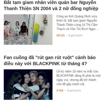
Bắt tạm giam nhân viên quán bar Nguyễn
Thanh Thiện SN 2004 và 2 nữ đồng nghiệp
Công an tỉnh Quảng Ninh vừa
khởi tố, bắt tạm giam Nguyễn
Thanh Thiện cùng Lê Thị Cẩm
Thạch và Văn Thị Bích Ngọc…
XÃ HỘI
-
6 giờ trước
Fan cuồng đã "rút gan rút ruột" cảnh báo
điều này với BLACKPINK từ tháng 4?
Lễ kỷ niệm 10 năm ra mắt của
BLACKPINK đáng lẽ phải là một
ngày vui, nhưng đã trở thành
chủ đề gây tranh cãi.
STAR
-
6 giờ trước