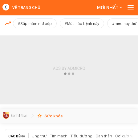
MỚI NHẤT
VỀ TRANG CHỦ
MỚI NHẤT
#Sắp mâm mở bếp
#Mùa nào bệnh nấy
#mẹo hay thử
Xem thêm
Sức khỏe
Ung thư
Tim mạch
Tiểu đường
Gan thận
Cơ xương k
CÁC BỆNH