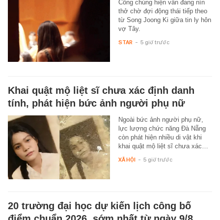
Công chúng hiện vẫn đang nín
thở chờ đợi động thái tiếp theo
từ Song Joong Ki giữa tin ly hôn
vợ Tây.
STAR
-
5 giờ trước
Khai quật mộ liệt sĩ chưa xác định danh
tính, phát hiện bức ảnh người phụ nữ
Ngoài bức ảnh người phụ nữ,
lực lượng chức năng Đà Nẵng
còn phát hiện nhiều di vật khi
khai quật mộ liệt sĩ chưa xác…
XÃ HỘI
-
5 giờ trước
20 trường đại học dự kiến lịch công bố
điểm chuẩn 2026, sớm nhất từ ngày 9/8