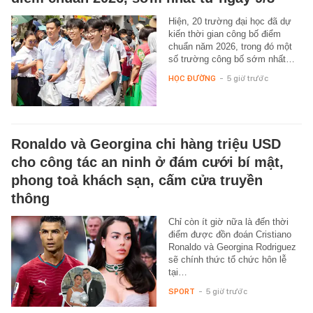
Hiện, 20 trường đại học đã dự
kiến thời gian công bố điểm
chuẩn năm 2026, trong đó một
số trường công bố sớm nhất…
HỌC ĐƯỜNG
-
5 giờ trước
Ronaldo và Georgina chi hàng triệu USD
cho công tác an ninh ở đám cưới bí mật,
phong toả khách sạn, cấm cửa truyền
thông
Chỉ còn ít giờ nữa là đến thời
điểm được đồn đoán Cristiano
Ronaldo và Georgina Rodriguez
sẽ chính thức tổ chức hôn lễ
tại…
SPORT
-
5 giờ trước