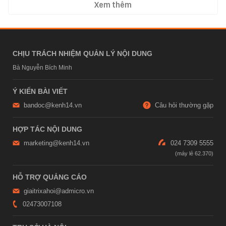
Xem thêm
CHỊU TRÁCH NHIỆM QUẢN LÝ NỘI DUNG
Bà Nguyễn Bích Minh
Ý KIẾN BÀI VIẾT
bandoc@kenh14.vn
Câu hỏi thường gặp
HỢP TÁC NỘI DUNG
marketing@kenh14.vn
024 7309 5555
HỖ TRỢ QUẢNG CÁO
giaitrixahoi@admicro.vn
02473007108