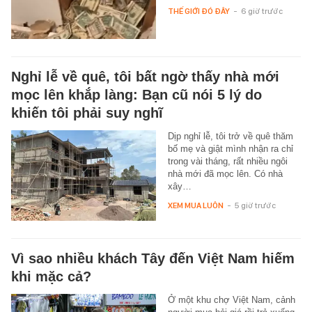
THẾ GIỚI ĐÓ ĐÂY
-
6 giờ trước
Nghỉ lễ về quê, tôi bất ngờ thấy nhà mới
mọc lên khắp làng: Bạn cũ nói 5 lý do
khiến tôi phải suy nghĩ
Dịp nghỉ lễ, tôi trở về quê thăm
bố mẹ và giật mình nhận ra chỉ
trong vài tháng, rất nhiều ngôi
nhà mới đã mọc lên. Có nhà
xây…
XEM MUA LUÔN
-
5 giờ trước
Vì sao nhiều khách Tây đến Việt Nam hiếm
khi mặc cả?
Ở một khu chợ Việt Nam, cảnh