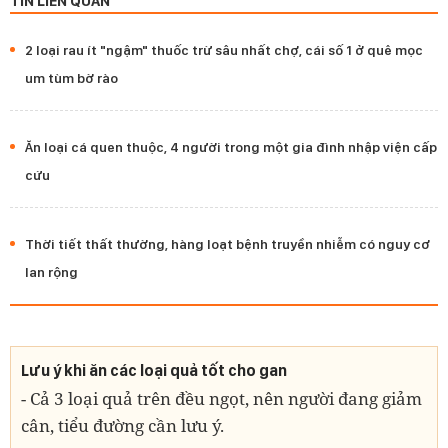
TIN LIÊN QUAN
2 loại rau ít "ngậm" thuốc trừ sâu nhất chợ, cái số 1 ở quê mọc
um tùm bờ rào
Ăn loại cá quen thuộc, 4 người trong một gia đình nhập viện cấp
cứu
Thời tiết thất thường, hàng loạt bệnh truyền nhiễm có nguy cơ
lan rộng
Lưu ý khi ăn các loại quả tốt cho gan
- Cả 3 loại quả trên đều ngọt, nên người đang giảm
cân, tiểu đường cần lưu ý.