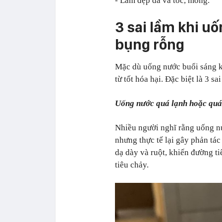
- Làm đẹp da và tóc, móng.
3 sai lầm khi u
bụng rỗng
Mặc dù uống nước buổi sáng kh
từ tốt hóa hại. Đặc biệt là 3 s
Uống nước quá lạnh hoặc quá
Nhiều người nghĩ rằng uống nư
nhưng thực tế lại gây phản tá
dạ dày và ruột, khiến đường t
tiêu chảy.