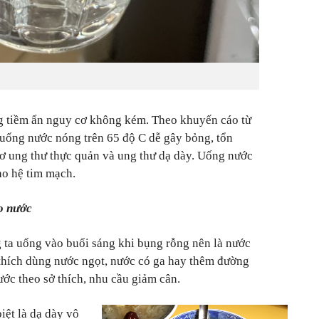
g tiềm ẩn nguy cơ không kém. Theo khuyến cáo từ
uống nước nóng trên 65 độ C dễ gây bỏng, tổn
ơ ung thư thực quản và ung thư dạ dày. Uống nước
ho hệ tim mạch.
o nước
g ta uống vào buổi sáng khi bụng rỗng nên là nước
 thích dùng nước ngọt, nước có ga hay thêm đường
c theo sở thích, nhu cầu giảm cân.
iệt là dạ dày vô