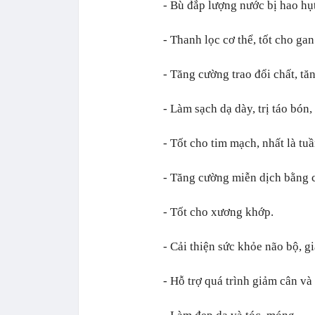
- Bù đắp lượng nước bị hao hụ
- Thanh lọc cơ thể, tốt cho gan
- Tăng cường trao đổi chất, tă
- Làm sạch dạ dày, trị táo bón,
- Tốt cho tim mạch, nhất là tu
- Tăng cường miễn dịch bằng c
- Tốt cho xương khớp.
- Cải thiện sức khỏe não bộ, g
- Hỗ trợ quá trình giảm cân và