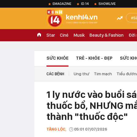
EMAGAZINE
ID.14
SHOWLIVE
S
Star
Ciné
Musik
Beauty & Fashion
Đời
SỨC KHỎE
TRẺ - KHỎE - ĐẸP
SỨC KH
Ung thư
Tim mạch
Tiểu đườn
CÁC BỆNH
1 ly nước vào buổi s
thuốc bổ, NHƯNG mắc
thành "thuốc độc"
TĂNG LỘC,
05:01 07/07/2026