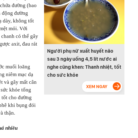
 chứa đường (bao
n động đường
ạ dày, không tốt
 mệt mỏi. Với
c chanh có thể gây
ược axit, đau rát
Người phụ nữ xuất huyết não
sau 3 ngày uống 4,5 lít nước ai
ớc muối loãng
nghe cũng khen: Thanh nhiệt, tốt
ứng niêm mạc dạ
cho sức khỏe
ét và gây mất cân
 sức khỏe tổng
 tốt cho đường
 phê khi bụng đói
và thận.
uá nhiều