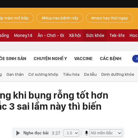
ắp mâm mở bếp
Mùa nào bệnh nấy
mẹo hay thử ngay
 sống
Money.14
Ăn - Chơi - Đi
Xã hội
Sức khỏe
Tek-life
Học
ỎE SINH SẢN
CHUYỆN NGHỀ Y
VACCINE
CÁC BỆNH
g
Gan thận
Cơ xương khớp
Tiêu hóa
Da liễu
Dinh dưỡng khỏe
áng khi bụng rỗng tốt hơn
 3 sai lầm này thì biến
3:27
Nghe đọc bài