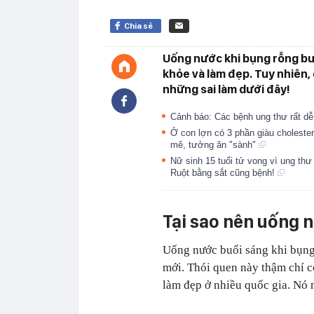
Chia sẻ
Uống nước khi bụng rỗng buổ
khỏe và làm đẹp. Tuy nhiên,
những sai làm dưới đây!
Cảnh báo: Các bệnh ung thư rất dễ
Ở con lợn có 3 phần giàu cholester
mê, tưởng ăn "sành"
Nữ sinh 15 tuổi tử vong vì ung thư
Ruột bằng sắt cũng bệnh!
Tại sao nên uống 
Uống nước buổi sáng khi bụng 
mới. Thói quen này thậm chí 
làm đẹp ở nhiều quốc gia. Nó m