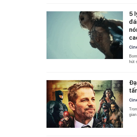
5 
đá
nó
ca
Cin
Bom 
hút 
Đạ
tấ
Cin
Tron
gian