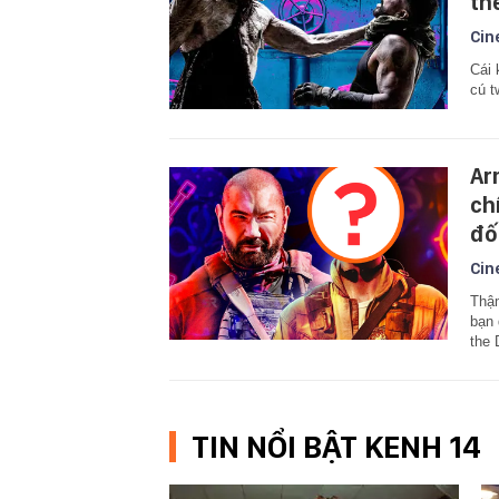
th
Cin
Cái 
cú t
Ar
ch
đố 
Cin
Thậm
bạn 
the 
TIN NỔI BẬT KENH 14