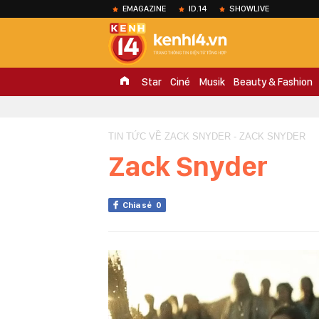
EMAGAZINE
ID.14
SHOWLIVE
Star
Ciné
Musik
Beauty & Fashion
TIN TỨC VỀ ZACK SNYDER - ZACK SNYDER
Zack Snyder
Chia sẻ
0