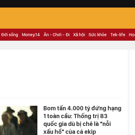
Đời sống
Money.14
Ăn - Chơi - Đi
Xã hội
Sức khỏe
Tek-life
Họ
Bom tấn 4.000 tỷ đứng hạng
1 toàn cầu: Thống trị 83
quốc gia dù bị chê là "nỗi
xấu hổ" của cả ekip