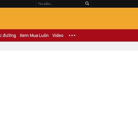
c đường
Xem Mua Luôn
Video