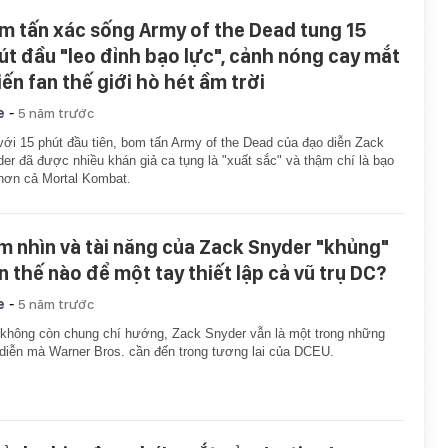
m tấn xác sống Army of the Dead tung 15
út đầu "leo đỉnh bạo lực", cảnh nóng cay mắt
iến fan thế giới hò hét ầm trời
-
e
5 năm trước
với 15 phút đầu tiên, bom tấn Army of the Dead của đạo diễn Zack
er đã được nhiều khán giả ca tụng là "xuất sắc" và thậm chí là bạo
hơn cả Mortal Kombat.
m nhìn và tài năng của Zack Snyder "khủng"
n thế nào để một tay thiết lập cả vũ trụ DC?
-
e
5 năm trước
không còn chung chí hướng, Zack Snyder vẫn là một trong những
diễn mà Warner Bros. cần đến trong tương lai của DCEU.