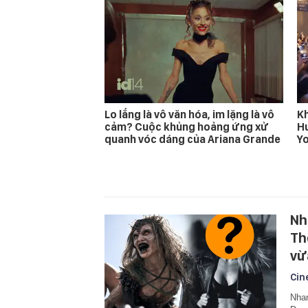
Lo lắng là vô văn hóa, im lặng là vô
Kh
cảm? Cuộc khủng hoảng ứng xử
Hu
quanh vóc dáng của Ariana Grande
Yo
Nh
Th
vừ
Cin
Nhan