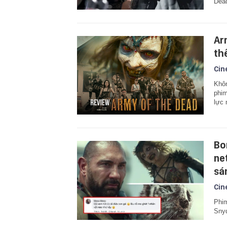
Dead
Ar
th
Cin
Khôn
phi
lực 
Bo
ne
sá
Cin
Phim
Snyd