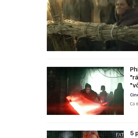
Ph
"r
"v
Cin
Có t
5 