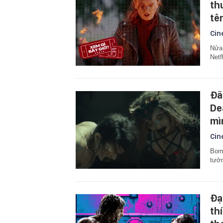
th
tê
Cin
Nửa 
Netf
Đã
De
mì
Cin
Bom 
tưởn
Đạ
th