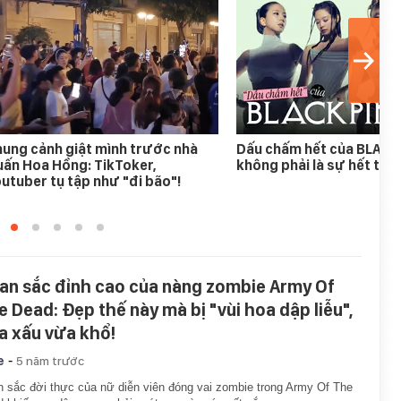
ung cảnh giật mình trước nhà
Dấu chấm hết của BLAC
ấn Hoa Hồng: TikToker,
không phải là sự hết thời
utuber tụ tập như "đi bão"!
an sắc đỉnh cao của nàng zombie Army Of
e Dead: Đẹp thế này mà bị "vùi hoa dập liễu",
a xấu vừa khổ!
-
e
5 năm trước
 sắc đời thực của nữ diễn viên đóng vai zombie trong Army Of The