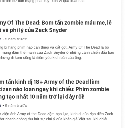
 khiến cư dân mạng phải xuýt xoa vì quá xuất sắc.
my Of The Dead: Bom tấn zombie máu me, lê
ê và phi lý của Zack Snyder
-
e
5 năm trước
g bị hãng phim nào can thiệp và cắt gọt, Army Of The Dead là bộ
m mang đậm thế mạnh của Zack Snyder ở những cảnh chiến đấu bạo
nhưng đi kèm cũng là điểm yếu kịch bản của ông.
m tấn kinh dị 18+ Army of the Dead làm
tizen náo loạn ngay khi chiếu: Phim zombie
ng tạo nhất 10 năm trở lại đây rồi!
-
e
5 năm trước
 điện ảnh Army of the Dead đậm bạo lực, kinh dị của đạo diễn Zack
er nhanh chóng thu hút sự chú ý của khán giả Việt sau khi chiếu.