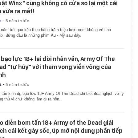
uật Winx" cũng không có cửa so lại một cái
n vừa ra mắt!
-
e
5 năm trước
năm trôi qua kéo theo hàng trăm triệu lượt xem khủng về cho
lix, đứng đầu là những phim Âu - Mỹ sau đây.
 bạo lực 18+ lại đòi nhân văn, Army Of The
ad "tự hủy" với tham vọng viển vông của
nh
-
e
5 năm trước
tấn kinh dị, bạo lực 18+ Army Of The Dead chỉ biết đùa nghịch với ý
g thú vị chứ không làm gì ra hồn.
o diễn bom tấn 18+ Army of the Dead giải
ích cái kết gây sốc, úp mở nội dung phần tiếp