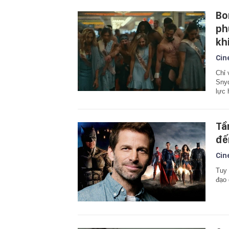
Bo
ph
kh
Cin
Chỉ 
Snyd
lực 
Tầ
đế
Cin
Tuy 
đạo 