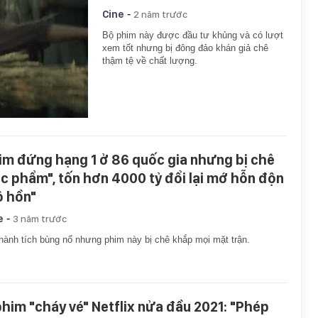
-
Cine
2 năm trước
Bộ phim này được đầu tư khủng và có lượt
xem tốt nhưng bị đông đảo khán giả chê
thậm tệ về chất lượng.
im đứng hạng 1 ở 86 quốc gia nhưng bị chê
ác phẩm", tốn hơn 4000 tỷ đổi lại mớ hỗn độn
ô hồn"
-
e
3 năm trước
hành tích bùng nổ nhưng phim này bị chê khắp mọi mặt trận.
phim "cháy vé" Netflix nửa đầu 2021: "Phép