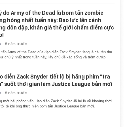
lý do Army of the Dead là bom tấn zombie
ng hóng nhất tuần này: Bạo lực lẫn cảnh
ng dồn dập, khán giả thế giới chấm điểm cực
o!
-
e
5 năm trước
tấn Army of the Dead của đạo diễn Zack Snyder đang là cái tên thu
sự chú ý nhất trong tuần này, lấy chủ đề xác sống và trộm cướp.
o diễn Zack Snyder tiết lộ bị hãng phim "tra
n" suốt thời gian làm Justice League bản mới
-
e
5 năm trước
g một bài phỏng vấn, đạo diễn Zack Snyder đã hé lộ về khoảng thời
 tồi tệ khi ông thực hiện bom tấn Justice League bản mới.