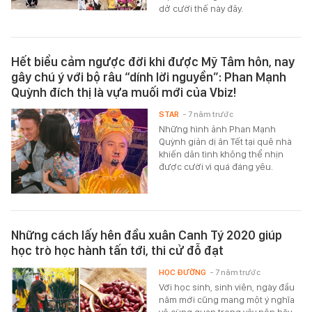
dở cười thế này đây.
Hết biểu cảm ngược đời khi được Mỹ Tâm hôn, nay
gây chú ý với bộ râu “dính lời nguyền”: Phan Mạnh
Quỳnh đích thị là vựa muối mới của Vbiz!
STAR
- 7 năm trước
Những hình ảnh Phan Mạnh
Quỳnh giản dị ăn Tết tại quê nhà
khiến dân tình không thể nhịn
được cười vì quá đáng yêu.
Những cách lấy hên đầu xuân Canh Tý 2020 giúp
học trò học hành tấn tới, thi cử đỗ đạt
HỌC ĐƯỜNG
- 7 năm trước
Với học sinh, sinh viên, ngày đầu
năm mới cũng mang một ý nghĩa
vô cùng quan trọng vậy nên hãy