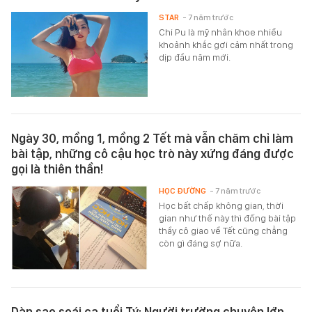
STAR
- 7 năm trước
Chi Pu là mỹ nhân khoe nhiều
khoảnh khắc gợi cảm nhất trong
dịp đầu năm mới.
Ngày 30, mồng 1, mồng 2 Tết mà vẫn chăm chỉ làm
bài tập, những cô cậu học trò này xứng đáng được
gọi là thiên thần!
HỌC ĐƯỜNG
- 7 năm trước
Học bất chấp không gian, thời
gian như thế này thì đống bài tập
thầy cô giao về Tết cũng chẳng
còn gì đáng sợ nữa.
Dàn sao soái ca tuổi Tý: Người trường chuyên lớp