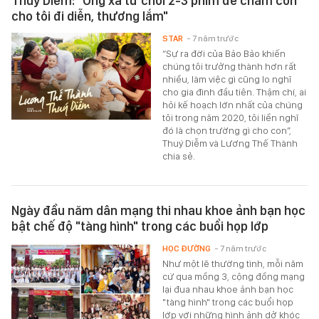
Thuý Diễm: "Ông xã từ chối 2-3 phim để chăm con
cho tôi đi diễn, thương lắm"
STAR
- 7 năm trước
“Sự ra đời của Bảo Bảo khiến
chúng tôi trưởng thành hơn rất
nhiều, làm việc gì cũng lo nghĩ
cho gia đình đầu tiên. Thậm chí, ai
hỏi kế hoạch lớn nhất của chúng
tôi trong năm 2020, tôi liền nghĩ
đó là chọn trường gì cho con”,
Thuý Diễm và Lương Thế Thành
chia sẻ.
Ngày đầu năm dân mạng thi nhau khoe ảnh bạn học
bật chế độ "tàng hình" trong các buổi họp lớp
HỌC ĐƯỜNG
- 7 năm trước
Như một lẽ thường tình, mỗi năm
cứ qua mồng 3, cộng đồng mạng
lại đua nhau khoe ảnh bạn học
"tàng hình" trong các buổi họp
lớp với những hình ảnh dở khóc