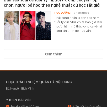
chọn, người bỏ học theo nghệ thuật dù học rất giỏi
HỌC ĐƯỜNG
- 7 năm trước
Phải công nhận là dàn sao nam
tuổi Tý của Vbiz chưa bao giờ làm
người hâm mộ thất vọng cả về tài
năng lẫn trình độ học vấn.
Xem thêm
CHỊU TRÁCH NHIỆM QUẢN LÝ NỘI DUNG
Bà Nguyễn Bích Minh
Ý KIẾN BÀI VIẾT
bandoc@kenh14.vn
Câu hỏi thường gặp