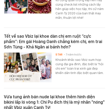
cùng check list những cách lấy
hên giúp việc học tập, thi cử năm
Canh Tý 2020 của bạn thật may
mắn, thuận lợi nhé!
Tết về sao Vbiz lại khoe dàn chị em ruột “cực
phẩm”: Em gái Hoàng Oanh chẳng kém chị, em trai
Sơn Tùng - Khả Ngân ai bảnh hơn?
STAR
- 7 năm trước
Khoảnh khắc sao Vbiz sum họp
cùng đại gia đình, đặc biệt là “hội
chị em” toàn trai xinh gái đẹp
khiến dân tình đặc biệt quan tâm.
Vừa tung ảnh bán nude lại khoe thêm hình diện
bikini lấp ló vòng 1: Chi Pu đích thị là mỹ nhân "nóng"
nhất Vbiz xuân Canh Tý!