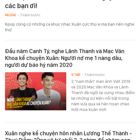
các bạn ơi!
MUSIK
- 7 năm trước
Kpop cũng có những ca khúc nhạc Xuân cực thú vị mà bạn nên nghe
thử.
Đầu năm Canh Tý, nghe Lãnh Thanh và Mạc Văn
Khoa kể chuyện Xuân: Người nợ mẹ 1 nàng dâu,
người dự báo hỷ năm 2020
STAR
- 7 năm trước
2 "nam thần" màn ảnh Việt 2019
và 2020 Mạc Văn Khoa và Lãnh
Thanh đã ngồi lại cùng nhau điểm
lại những sự kiện nổi bật trong
năm vừa qua và hân hoan chào
một mùa Xuân mới.
Xuân nghe kể chuyện hôn nhân Lương Thế Thành -