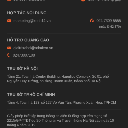
HỢP TÁC NỘI DUNG
marketing@kenh14.vn
024 7309 5555
HỖ TRỢ QUẢNG CÁO
giaitrixahoi@admicro.vn
02473007108
TRỤ SỞ HÀ NỘI
Tầng 21, Tòa nhà Center Building, Hapulico Complex, Số 01, phố
Nguyễn Huy Tưởng, phường Thanh Xuân, thành phố Hà Nội
TRỤ SỞ TP.HỒ CHÍ MINH
Tầng 4, Tòa nhà 123, số 127 Võ Văn Tần, Phường Xuân Hòa, TPHCM
Giấy phép thiết lập trang thông tin điện tử tổng hợp trên mạng số
2215/GP-TTĐT do Sở Thông tin và Truyền thông Hà Nội cấp ngày 10
tháng 4 năm 2019