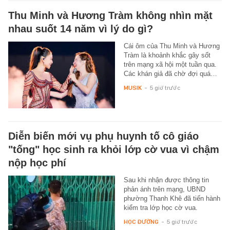
Thu Minh và Hương Tràm không nhìn mặt
nhau suốt 14 năm vì lý do gì?
Cái ôm của Thu Minh và Hương
Tràm là khoảnh khắc gây sốt
trên mạng xã hội một tuần qua.
Các khán giả đã chờ đợi quá…
MUSIK
-
5 giờ trước
Diễn biến mới vụ phụ huynh tố cô giáo
"tống" học sinh ra khỏi lớp cờ vua vì chậm
nộp học phí
Sau khi nhận được thông tin
phản ánh trên mạng, UBND
phường Thanh Khê đã tiến hành
kiểm tra lớp học cờ vua.
HỌC ĐƯỜNG
-
5 giờ trước