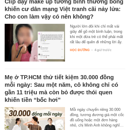
Clip dạy make up tưởng bình thường bỗng
khiến cư dân mạng Việt tranh cãi nảy lửa:
Cho con làm vậy có nên không?
Người lớn đôi khi chỉ mất vài
giây để gõ một bình luận, trong
khi một đứa trẻ có thể phải mất
rất lâu để quên đi những lời ấy.
HỌC ĐƯỜNG
-
4 giờ trước
Mẹ ở TP.HCM thử tiết kiệm 30.000 đồng
mỗi ngày: Sau một năm, cô không chỉ có
gần 11 triệu mà còn bỏ được thói quen
khiến tiền “bốc hơi”
Mỗi ngày chuyển riêng 30.000
đồng, tương đương giá một cốc
đồ uống hoặc một đơn hàng
nhỏ, chị Minh Anh không nghĩ…