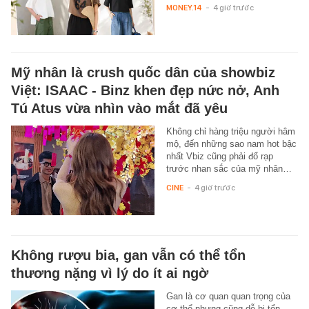
MONEY.14
-
4 giờ trước
Mỹ nhân là crush quốc dân của showbiz
Việt: ISAAC - Binz khen đẹp nức nở, Anh
Tú Atus vừa nhìn vào mắt đã yêu
Không chỉ hàng triệu người hâm
mộ, đến những sao nam hot bậc
nhất Vbiz cũng phải đổ rạp
trước nhan sắc của mỹ nhân…
CINE
-
4 giờ trước
Không rượu bia, gan vẫn có thể tổn
thương nặng vì lý do ít ai ngờ
Gan là cơ quan quan trọng của
cơ thể nhưng cũng dễ bị tổn