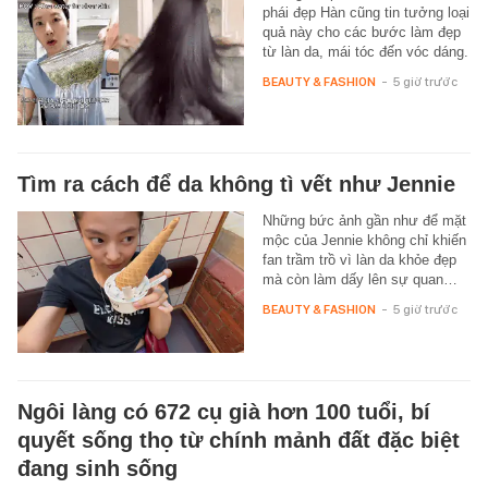
phái đẹp Hàn cũng tin tưởng loại
quả này cho các bước làm đẹp
từ làn da, mái tóc đến vóc dáng.
BEAUTY & FASHION
-
5 giờ trước
Tìm ra cách để da không tì vết như Jennie
Những bức ảnh gần như để mặt
mộc của Jennie không chỉ khiến
fan trầm trồ vì làn da khỏe đẹp
mà còn làm dấy lên sự quan…
BEAUTY & FASHION
-
5 giờ trước
Ngôi làng có 672 cụ già hơn 100 tuổi, bí
quyết sống thọ từ chính mảnh đất đặc biệt
đang sinh sống