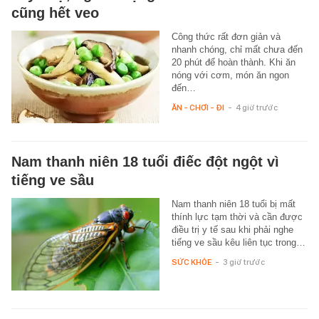
cũng hết veo
Công thức rất đơn giản và
nhanh chóng, chỉ mất chưa đến
20 phút để hoàn thành. Khi ăn
nóng với cơm, món ăn ngon
đến…
ĂN - CHƠI - ĐI
-
4 giờ trước
Nam thanh niên 18 tuổi điếc đột ngột vì
tiếng ve sầu
Nam thanh niên 18 tuổi bị mất
thính lực tạm thời và cần được
điều trị y tế sau khi phải nghe
tiếng ve sầu kêu liên tục trong…
SỨC KHỎE
-
3 giờ trước