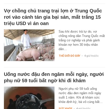
Vợ chồng chủ trang trại lợn ở Trung Quốc
rơi vào cảnh tán gia bại sản, mất trắng 15
triệu USD vì án oan
Sau khi được trả tự do, vợ
chồng nông dân Trung Quốc mất
trắng cơ nghiệp và phải gánh
khoản nợ hơn 30 triệu nhân
dân…
THẾ GIỚI ĐÓ ĐÂY
-
4 giờ trước
Uống nước đậu đen ngâm mỗi ngày, người
phụ nữ 59 tuổi bất ngờ khi đi khám
Người phụ nữ 59 tuổi uống
nước đậu đen ngâm mỗi ngày
suốt 1 năm. Khi đi khám sức
khỏe định kỳ, bà vô cùng bất…
SỨC KHỎE
-
4 giờ trước