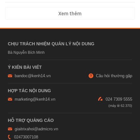
Xem thêm
CHỊU TRÁCH NHIỆM QUẢN LÝ NỘI DUNG
Bà Nguyễn Bích Minh
Ý KIẾN BÀI VIẾT
bandoc@kenh14.vn
Câu hỏi thường gặp
HỢP TÁC NỘI DUNG
marketing@kenh14.vn
024 7309 5555
HỖ TRỢ QUẢNG CÁO
giaitrixahoi@admicro.vn
02473007108