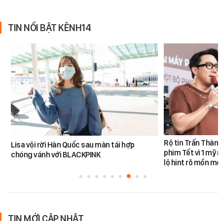
TIN NỔI BẬT KÊNH14
Rộ tin Trấn Thàn
Lisa vội rời Hàn Quốc sau màn tái hợp
phim Tết vì 1 mỹ 
chóng vánh với BLACKPINK
lộ hint rõ mồn mộ
TIN MỚI CẬP NHẬT