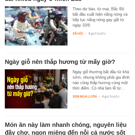
Theo dự báo, từ mai, Bắc Bộ
bắt đầu xuất hiện nắng nóng và
tiếp tục nắng nóng gay gắt từ
ngày 10/8.
XÃ HỘI
-
4 giờ trước
Ngày giỗ nên thắp hương từ mấy giờ?
Ngày giỗ thường bắt đầu từ khá
sớm, nhưng không phải gia đình
nào cũng thắp hương cùng một
thời điểm. Có nhà làm lễ từ…
XEM MUA LUÔN
-
4 giờ trước
Món ăn này làm nhanh chóng, nguyên liệu
đầy chợ, ngon miệng đến nỗi cả nước sốt