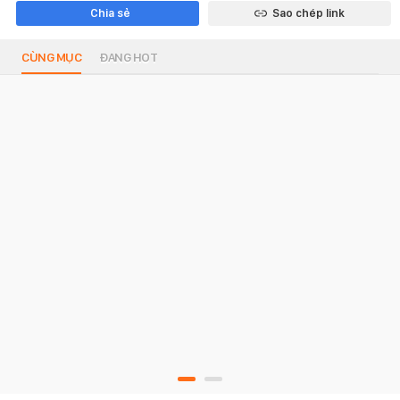
Chia sẻ
Sao chép link
CÙNG MỤC
ĐANG HOT