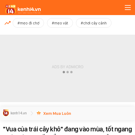
MỚI NHẤT
#mẹo đi chợ
#mẹo vặt
#chơi cây cảnh
Xem thêm
Xem Mua Luôn
"Vua của trái cây khô" đang vào mùa, tốt ngang