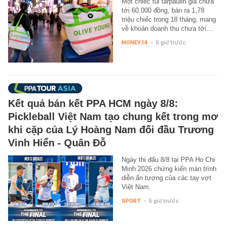
Một chiếc túi tarpaulin giá chưa
tới 60.000 đồng, bán ra 1,78
triệu chiếc trong 18 tháng, mang
về khoản doanh thu chưa tới…
MONEY.14
-
5 giờ trước
Kết quả bán kết PPA HCM ngày 8/8:
Pickleball Việt Nam tạo chung kết trong mơ
khi cặp của Lý Hoàng Nam đối đầu Trương
Vinh Hiển - Quân Đỗ
Ngày thi đấu 8/8 tại PPA Ho Chi
Minh 2026 chứng kiến màn trình
diễn ấn tượng của các tay vợt
Việt Nam.
SPORT
-
5 giờ trước