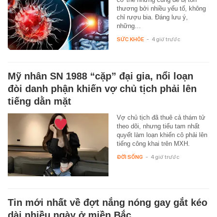
thương bởi nhiều yếu tố, không
chỉ rượu bia. Đáng lưu ý,
những…
SỨC KHỎE
-
4 giờ trước
Mỹ nhân SN 1988 “cặp” đại gia, nổi loạn
đòi danh phận khiến vợ chủ tịch phải lên
tiếng dằn mặt
Vợ chủ tịch đã thuê cả thám tử
theo dõi, nhưng tiểu tam nhất
quyết làm loạn khiến cô phải lên
tiếng công khai trên MXH.
ĐỜI SỐNG
-
4 giờ trước
Tin mới nhất về đợt nắng nóng gay gắt kéo
dài nhiều ngày ở miền Bắc