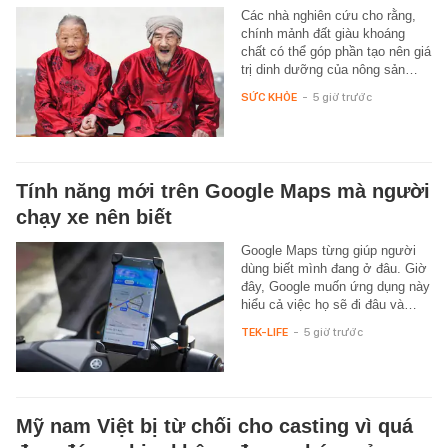
Các nhà nghiên cứu cho rằng,
chính mảnh đất giàu khoáng
chất có thể góp phần tạo nên giá
trị dinh dưỡng của nông sản…
SỨC KHỎE
-
5 giờ trước
Tính năng mới trên Google Maps mà người
chạy xe nên biết
Google Maps từng giúp người
dùng biết mình đang ở đâu. Giờ
đây, Google muốn ứng dụng này
hiểu cả việc họ sẽ đi đâu và…
TEK-LIFE
-
5 giờ trước
Mỹ nam Việt bị từ chối cho casting vì quá