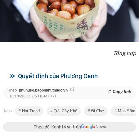
Tổng hợp
Quyết định của Phương Oanh
Theo
phunuso.baophunuthudo.vn
Copy link
18/10/2025 07:53 (GMT +7)
Tags
Hot Trend
Trái Cây Khô
Đi Chợ
Mua Sắm
Theo dõi Kenh14.vn trên