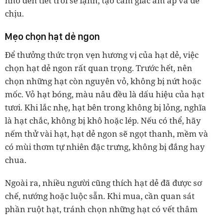
nhớ đến tiết trời se lạnh, tạo cảm giác ấm áp và dễ
chịu.
Mẹo chọn hạt dẻ ngon
Để thưởng thức trọn vẹn hương vị của hạt dẻ, việc
chọn hạt dẻ ngon rất quan trọng. Trước hết, nên
chọn những hạt còn nguyên vỏ, không bị nứt hoặc
mốc. Vỏ hạt bóng, màu nâu đều là dấu hiệu của hạt
tươi. Khi lắc nhẹ, hạt bên trong không bị lỏng, nghĩa
là hạt chắc, không bị khô hoặc lép. Nếu có thể, hãy
nếm thử vài hạt, hạt dẻ ngon sẽ ngọt thanh, mềm và
có mùi thơm tự nhiên đặc trưng, không bị đắng hay
chua.
Ngoài ra, nhiều người cũng thích hạt dẻ đã được sơ
chế, nướng hoặc luộc sẵn. Khi mua, cần quan sát
phần ruột hạt, tránh chọn những hạt có vết thâm