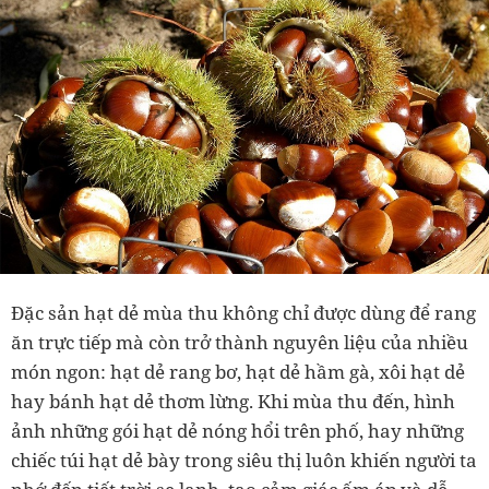
Đặc sản hạt dẻ mùa thu không chỉ được dùng để rang
ăn trực tiếp mà còn trở thành nguyên liệu của nhiều
món ngon: hạt dẻ rang bơ, hạt dẻ hầm gà, xôi hạt dẻ
hay bánh hạt dẻ thơm lừng. Khi mùa thu đến, hình
ảnh những gói hạt dẻ nóng hổi trên phố, hay những
chiếc túi hạt dẻ bày trong siêu thị luôn khiến người ta