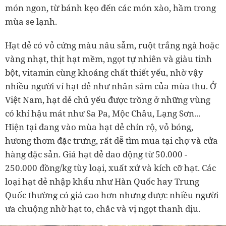
món ngon, từ bánh kẹo đến các món xào, hầm trong
mùa se lạnh.
Hạt dẻ có vỏ cứng màu nâu sẫm, ruột trắng ngà hoặc
vàng nhạt, thịt hạt mềm, ngọt tự nhiên và giàu tinh
bột, vitamin cùng khoáng chất thiết yếu, nhờ vậy
nhiều người ví hạt dẻ như nhân sâm của mùa thu. Ở
Việt Nam, hạt dẻ chủ yếu được trồng ở những vùng
có khí hậu mát như Sa Pa, Mộc Châu, Lạng Sơn...
Hiện tại đang vào mùa hạt dẻ chín rộ, vỏ bóng,
hương thơm đặc trưng, rất dễ tìm mua tại chợ và cửa
hàng đặc sản. Giá hạt dẻ dao động từ 50.000 -
250.000 đồng/kg tùy loại, xuất xứ và kích cỡ hạt. Các
loại hạt dẻ nhập khẩu như Hàn Quốc hay Trung
Quốc thường có giá cao hơn nhưng được nhiều người
ưa chuộng nhờ hạt to, chắc và vị ngọt thanh dịu.