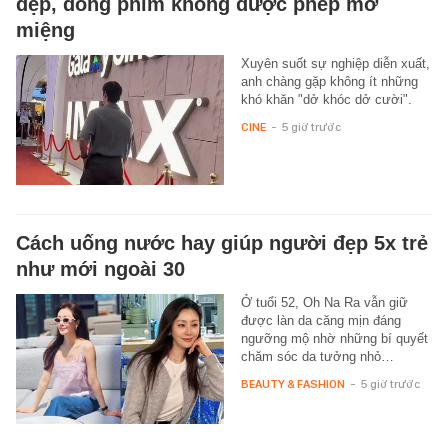
đẹp, đóng phim không được phép mở
miệng
Xuyên suốt sự nghiệp diễn xuất,
anh chàng gặp không ít những
khó khăn "dở khóc dở cười".
CINE
-
5 giờ trước
Cách uống nước hay giúp người đẹp 5x trẻ
như mới ngoài 30
Ở tuổi 52, Oh Na Ra vẫn giữ
được làn da căng mịn đáng
ngưỡng mộ nhờ những bí quyết
chăm sóc da tưởng nhỏ…
BEAUTY & FASHION
-
5 giờ trước