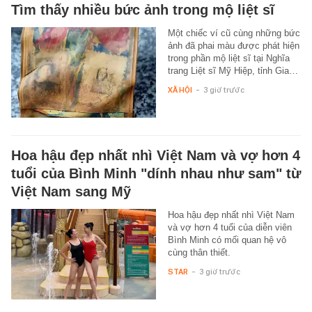
Tìm thấy nhiều bức ảnh trong mộ liệt sĩ
Một chiếc ví cũ cùng những bức
ảnh đã phai màu được phát hiện
trong phần mộ liệt sĩ tại Nghĩa
trang Liệt sĩ Mỹ Hiệp, tỉnh Gia…
XÃ HỘI
-
3 giờ trước
Hoa hậu đẹp nhất nhì Việt Nam và vợ hơn 4
tuổi của Bình Minh "dính nhau như sam" từ
Việt Nam sang Mỹ
Hoa hậu đẹp nhất nhì Việt Nam
và vợ hơn 4 tuổi của diễn viên
Bình Minh có mối quan hệ vô
cùng thân thiết.
STAR
-
3 giờ trước