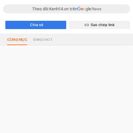
Theo dõi Kenh14.vn trên
Chia sẻ
Sao chép link
CÙNG MỤC
ĐANG HOT