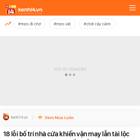
MỚI NHẤT
#mẹo đi chợ
#mẹo vặt
#chơi cây cảnh
Xem thêm
Xem Mua Luôn
18 lỗi bố trí nhà cửa khiến vận may lẫn tài lộc