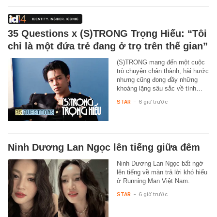
35 Questions x (S)TRONG Trọng Hiếu: “Tôi
chỉ là một đứa trẻ đang ở trọ trên thế gian”
(S)TRONG mang đến một cuộc
trò chuyện chân thành, hài hước
nhưng cũng đong đầy những
khoảng lặng sâu sắc về tình…
STAR
-
6 giờ trước
Ninh Dương Lan Ngọc lên tiếng giữa đêm
Ninh Dương Lan Ngọc bất ngờ
lên tiếng về màn trả lời khó hiểu
ở Running Man Việt Nam.
STAR
-
6 giờ trước