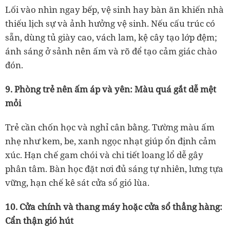
Lối vào nhìn ngay bếp, vệ sinh hay bàn ăn khiến nhà
thiếu lịch sự và ảnh hưởng vệ sinh. Nếu cấu trúc có
sẵn, dùng tủ giày cao, vách lam, kệ cây tạo lớp đệm;
ánh sáng ở sảnh nên ấm và rõ để tạo cảm giác chào
đón.
9. Phòng trẻ nên ấm áp và yên: Màu quá gắt dễ mệt
mỏi
Trẻ cần chốn học và nghỉ cân bằng. Tường màu ấm
nhẹ như kem, be, xanh ngọc nhạt giúp ổn định cảm
xúc. Hạn chế gam chói và chi tiết loang lổ dễ gây
phân tâm. Bàn học đặt nơi đủ sáng tự nhiên, lưng tựa
vững, hạn chế kê sát cửa sổ gió lùa.
10. Cửa chính và thang máy hoặc cửa sổ thẳng hàng:
Cẩn thận gió hút