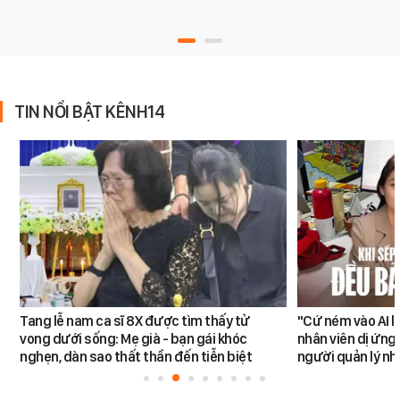
TIN NỔI BẬT KÊNH14
Tang lễ nam ca sĩ 8X được tìm thấy tử
"Cứ ném vào AI l
vong dưới sống: Mẹ già - bạn gái khóc
nhân viên dị ứng 
nghẹn, dàn sao thất thần đến tiễn biệt
người quản lý nh