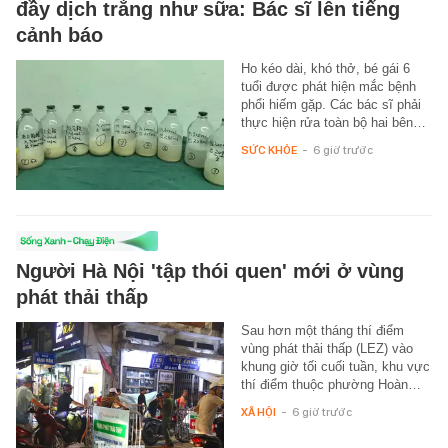
đầy dịch trắng như sữa: Bác sĩ lên tiếng
cảnh báo
Ho kéo dài, khó thở, bé gái 6
tuổi được phát hiện mắc bệnh
phổi hiếm gặp. Các bác sĩ phải
thực hiện rửa toàn bộ hai bên…
SỨC KHỎE
-
6 giờ trước
Người Hà Nội 'tập thói quen' mới ở vùng
phát thải thấp
Sau hơn một tháng thí điểm
vùng phát thải thấp (LEZ) vào
khung giờ tối cuối tuần, khu vực
thí điểm thuộc phường Hoàn…
XÃ HỘI
-
6 giờ trước