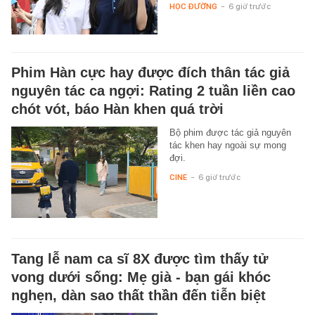
HỌC ĐƯỜNG
-
6 giờ trước
Phim Hàn cực hay được đích thân tác giả
nguyên tác ca ngợi: Rating 2 tuần liền cao
chót vót, báo Hàn khen quá trời
Bộ phim được tác giả nguyên
tác khen hay ngoài sự mong
đợi.
CINE
-
6 giờ trước
Tang lễ nam ca sĩ 8X được tìm thấy tử
vong dưới sống: Mẹ già - bạn gái khóc
nghẹn, dàn sao thất thần đến tiễn biệt