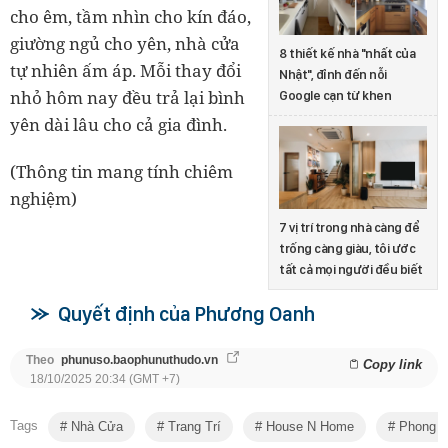
cho êm, tầm nhìn cho kín đáo,
giường ngủ cho yên, nhà cửa
8 thiết kế nhà "nhất của
tự nhiên ấm áp. Mỗi thay đổi
Nhật", đỉnh đến nỗi
nhỏ hôm nay đều trả lại bình
Google cạn từ khen
yên dài lâu cho cả gia đình.
(Thông tin mang tính chiêm
nghiệm)
7 vị trí trong nhà càng để
trống càng giàu, tôi ước
tất cả mọi người đều biết
Quyết định của Phương Oanh
Theo
phunuso.baophunuthudo.vn
Copy link
18/10/2025 20:34 (GMT +7)
Tags
Nhà Cửa
Trang Trí
House N Home
Phong T