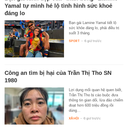
Yamal tự mình hé lộ tình hình sức khoẻ
đáng lo
Bạn gái Lamine Yamal tiết lộ
sức khỏe đáng lo, phải điều trị
suốt 3 tháng.
SPORT
-
6 giờ trước
Công an tìm bị hại của Trần Thị Tho SN
1980
Lợi dụng mối quan hệ quen biết,
Trần Thị Tho bị cáo buộc đưa
thông tin gian dối, lừa đảo chiếm
đoạt hơn 600 triệu đồng rồi
dùng…
XÃ HỘI
-
6 giờ trước