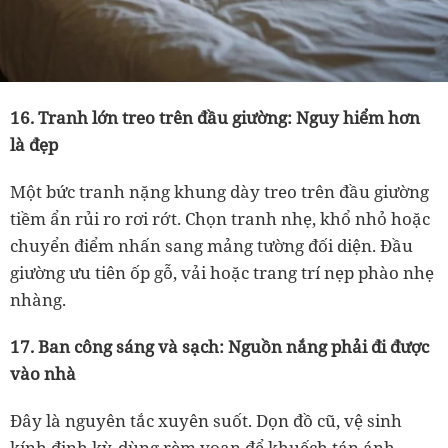
16. Tranh lớn treo trên đầu giường: Nguy hiểm hơn
là đẹp
Một bức tranh nặng khung dày treo trên đầu giường
tiềm ẩn rủi ro rơi rớt. Chọn tranh nhẹ, khổ nhỏ hoặc
chuyển điểm nhấn sang mảng tường đối diện. Đầu
giường ưu tiên ốp gỗ, vải hoặc trang trí nẹp phào nhẹ
nhàng.
17. Ban công sáng và sạch: Nguồn nắng phải đi được
vào nhà
Đây là nguyên tắc xuyên suốt. Dọn đồ cũ, vệ sinh
kính định kỳ, dùng rèm voan để khuếch tán ánh