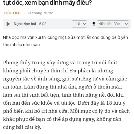
tụt dốc, xem bạn dính mấy điều?
TIẾU TIẾU
10 tháng trước
Nghe đọc bài
6:02
Nhà đẹp mà vận xui thì cũng mệt. Sửa một lần cho đúng để ở yên
tâm nhiều năm sau.
Phong thủy trong xây dựng và trang trí nội thất
không phải chuyện thần bí. Đa phần là những
nguyên tắc về ánh sáng, gió, sự riêng tư và cảm giác
an toàn. Làm đúng thì nhà ấm, người ở thoải mái;
làm sai thì sinh bất tiện, tinh thần nặng nề, đôi khi
tổn hại đến sức khỏe và tài lộc. Dưới đây là 18 lưu ý
phổ biến khi bố trí nhà cửa. Mỗi mục có lý do và cách
khắc phục để bạn có thể áp dụng ngay, không cần
cúng bái cầu kỳ.