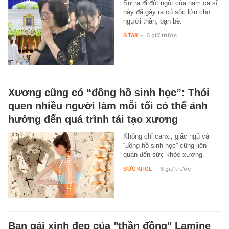
Sự ra đi đột ngột của nam ca sĩ
này đã gây ra cú sốc lớn cho
người thân, bạn bè.
STAR
-
6 giờ trước
Xương cũng có “đồng hồ sinh học”: Thói
quen nhiều người làm mỗi tối có thể ảnh
hưởng đến quá trình tái tạo xương
Không chỉ canxi, giấc ngủ và
“đồng hồ sinh học” cũng liên
quan đến sức khỏe xương.
SỨC KHỎE
-
6 giờ trước
Bạn gái xinh đẹp của "thần đồng" Lamine