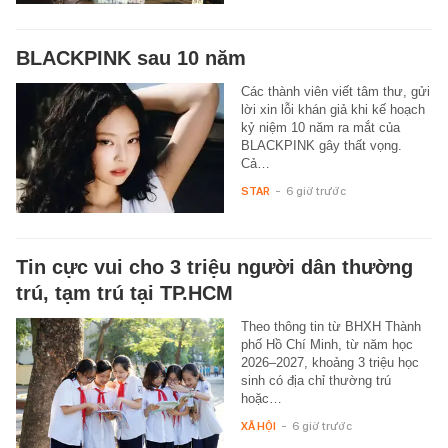
BLACKPINK sau 10 năm
Các thành viên viết tâm thư, gửi
lời xin lỗi khán giả khi kế hoạch
kỷ niệm 10 năm ra mắt của
BLACKPINK gây thất vọng.
Cả…
STAR
-
6 giờ trước
Tin cực vui cho 3 triệu người dân thường
trú, tạm trú tại TP.HCM
Theo thông tin từ BHXH Thành
phố Hồ Chí Minh, từ năm học
2026–2027, khoảng 3 triệu học
sinh có địa chỉ thường trú
hoặc…
XÃ HỘI
-
6 giờ trước