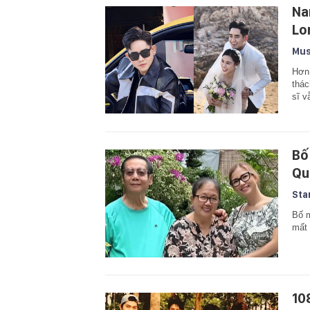
Na
Lon
Mus
Hơn 
thác
sĩ v
Bố
Qu
Sta
Bố m
mất 
10