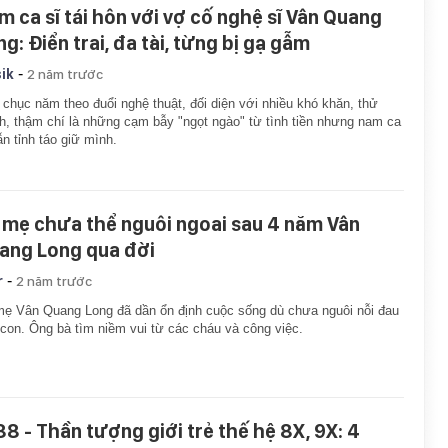
m ca sĩ tái hôn với vợ cố nghệ sĩ Vân Quang
g: Điển trai, đa tài, từng bị gạ gẫm
-
ik
2 năm trước
chục năm theo đuổi nghệ thuật, đối diện với nhiều khó khăn, thử
h, thậm chí là những cạm bẫy "ngọt ngào" từ tình tiền nhưng nam ca
ẫn tỉnh táo giữ mình.
 mẹ chưa thể nguôi ngoai sau 4 năm Vân
ang Long qua đời
-
r
2 năm trước
ẹ Vân Quang Long đã dần ổn định cuộc sống dù chưa nguôi nỗi đau
con. Ông bà tìm niềm vui từ các cháu và công việc.
88 - Thần tượng giới trẻ thế hệ 8X, 9X: 4