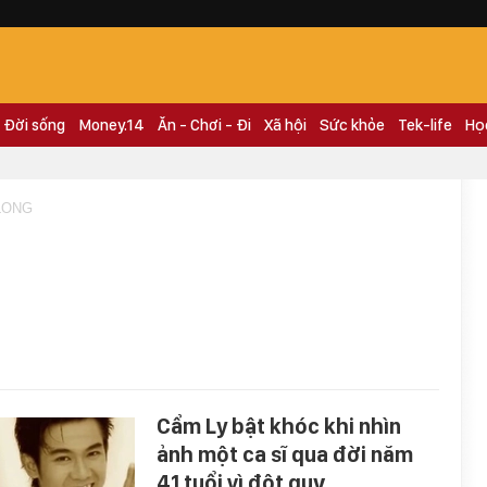
Đời sống
Money.14
Ăn - Chơi - Đi
Xã hội
Sức khỏe
Tek-life
Họ
LONG
Cẩm Ly bật khóc khi nhìn
ảnh một ca sĩ qua đời năm
41 tuổi vì đột quỵ