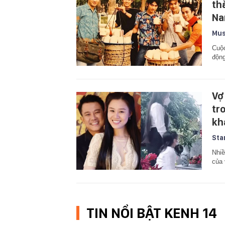
th
Na
Mus
Cuộc
động
Vợ
tr
kh
Sta
Nhiề
của 
TIN NỔI BẬT KENH 14