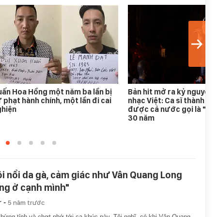
ấn Hoa Hồng một năm ba lần bị
Bản hit mở ra kỷ nguyên
 phạt hành chính, một lần đi cai
nhạc Việt: Ca sĩ thành h
ghiện
được cả nước gọi là "An
30 năm
ôi nổi da gà, cảm giác như Vân Quang Long
ng ở cạnh mình"
-
r
5 năm trước
 bừng tỉnh và chợt nhớ tới ca khúc này. Tôi nghĩ, có khi Vân Quang