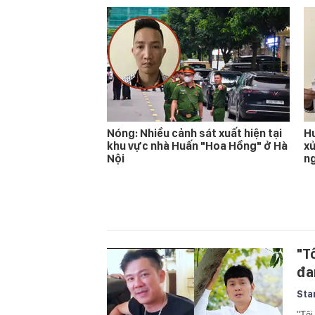
Nóng: Nhiều cảnh sát xuất hiện tại
Hu
khu vực nhà Huấn "Hoa Hồng" ở Hà
xử
Nội
n
"T
đa
Sta
"Tôi