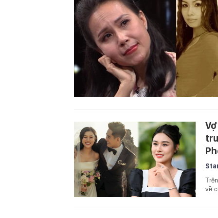
Vợ
tr
Ph
Sta
Trên
về c