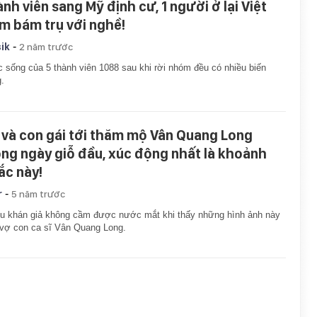
ành viên sang Mỹ định cư, 1 người ở lại Việt
m bám trụ với nghề!
-
ik
2 năm trước
 sống của 5 thành viên 1088 sau khi rời nhóm đều có nhiều biến
.
 và con gái tới thăm mộ Vân Quang Long
ong ngày giỗ đầu, xúc động nhất là khoảnh
ắc này!
-
r
5 năm trước
u khán giả không cầm được nước mắt khi thấy những hình ảnh này
vợ con ca sĩ Vân Quang Long.