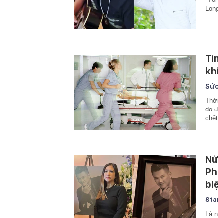
Long
Tì
kh
Sức
Thời
do đ
chết
Nử
Ph
bi
Sta
Là n