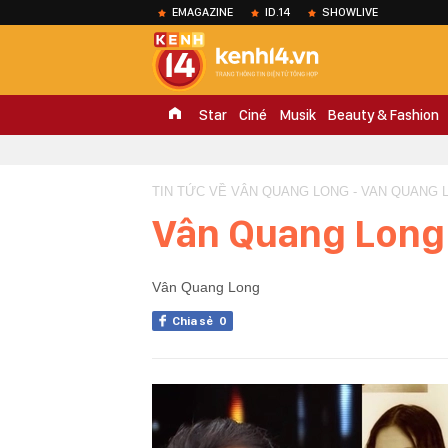
EMAGAZINE
ID.14
SHOWLIVE
Star
Ciné
Musik
Beauty & Fashion
TIN TỨC VỀ VÂN QUANG LONG - VAN QUANG 
Vân Quang Long
Vân Quang Long
Chia sẻ
0