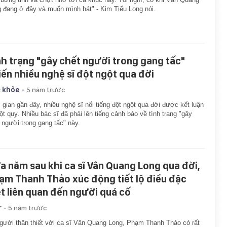
 đang ở đây và muốn mình hát" - Kim Tiểu Long nói.
nh trạng "gây chết người trong gang tấc"
iến nhiều nghệ sĩ đột ngột qua đời
-
 khỏe
5 năm trước
 gian gần đây, nhiều nghệ sĩ nổi tiếng đột ngột qua đời được kết luận
ột quỵ. Nhiều bác sĩ đã phải lên tiếng cảnh báo về tình trạng "gây
 người trong gang tấc" này.
a năm sau khi ca sĩ Vân Quang Long qua đời,
ạm Thanh Thảo xúc động tiết lộ điều đặc
ệt liên quan đến người quá cố
-
r
5 năm trước
gười thân thiết với ca sĩ Vân Quang Long, Phạm Thanh Thảo có rất