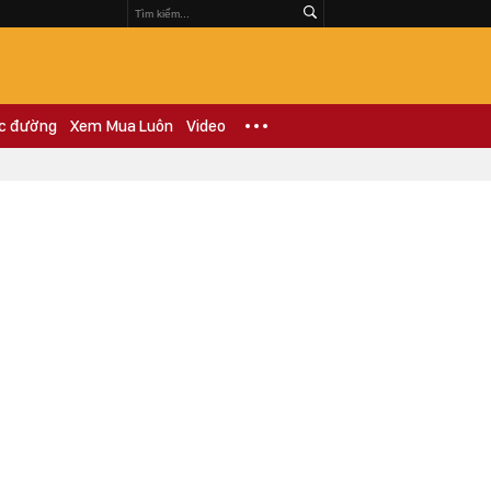
c đường
Xem Mua Luôn
Video