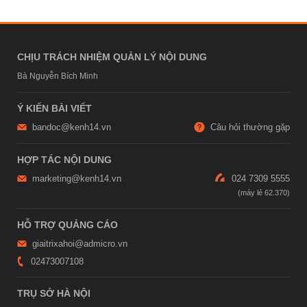
CHỊU TRÁCH NHIỆM QUẢN LÝ NỘI DUNG
Bà Nguyễn Bích Minh
Ý KIẾN BÀI VIẾT
bandoc@kenh14.vn
Câu hỏi thường gặp
HỢP TÁC NỘI DUNG
marketing@kenh14.vn
024 7309 5555
HỖ TRỢ QUẢNG CÁO
giaitrixahoi@admicro.vn
02473007108
TRỤ SỞ HÀ NỘI