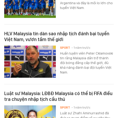
Argentina và đây là mối lo lớn cho
tuyển Việt Nam.
HLV Malaysia tin dàn sao nhập tịch đánh bại tuyển
Việt Nam, vươn tầm thế giới
SPORT
- 1 năm trước
Huấn luyện viên Peter Cklamovski
tin rằng Malaysia dần trở thành
đội bóng đẳng cấp thế giới, đủ
khả năng đánh bại đội tuyển Việt
Nam.
Luật sư Malaysia: LĐBĐ Malaysia có thể bị FIFA điều
tra chuyện nhập tịch cầu thủ
SPORT
- 1 năm trước
Luật sư Zhafri Aminurrashid đã
đưa ra quan điểm về vụ việc thu