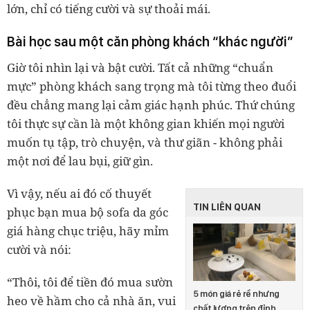
lớn, chỉ có tiếng cười và sự thoải mái.
Bài học sau một căn phòng khách “khác người”
Giờ tôi nhìn lại và bật cười. Tất cả những “chuẩn
mực” phòng khách sang trọng mà tôi từng theo đuổi
đều chẳng mang lại cảm giác hạnh phúc. Thứ chúng
tôi thực sự cần là
một không gian khiến mọi người
muốn tụ tập, trò chuyện, và thư giãn
-
không phải
một nơi để lau bụi, giữ gìn.
Vì vậy, nếu ai đó cố thuyết
TIN LIÊN QUAN
phục bạn mua bộ sofa da góc
giá hàng chục triệu, hãy mỉm
cười và nói:
“Thôi, tôi để tiền đó mua sườn
5 món giá rẻ rề nhưng
heo về hầm cho cả nhà ăn, vui
chất lượng trên đỉnh