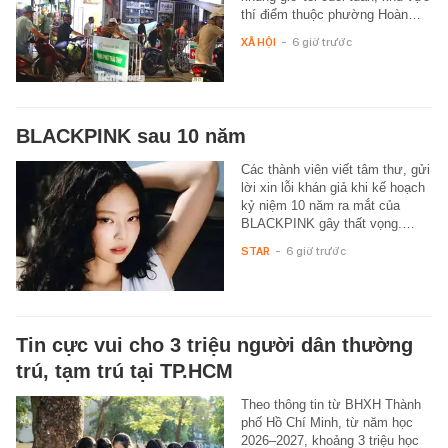
thí điểm thuộc phường Hoàn…
XÃ HỘI
-
6 giờ trước
BLACKPINK sau 10 năm
Các thành viên viết tâm thư, gửi
lời xin lỗi khán giả khi kế hoạch
kỷ niệm 10 năm ra mắt của
BLACKPINK gây thất vọng.…
STAR
-
6 giờ trước
Tin cực vui cho 3 triệu người dân thường
trú, tạm trú tại TP.HCM
Theo thông tin từ BHXH Thành
phố Hồ Chí Minh, từ năm học
2026–2027, khoảng 3 triệu học