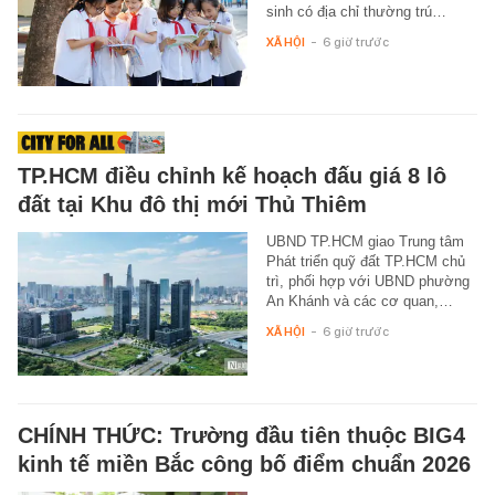
sinh có địa chỉ thường trú…
XÃ HỘI
-
6 giờ trước
TP.HCM điều chỉnh kế hoạch đấu giá 8 lô
đất tại Khu đô thị mới Thủ Thiêm
UBND TP.HCM giao Trung tâm
Phát triển quỹ đất TP.HCM chủ
trì, phối hợp với UBND phường
An Khánh và các cơ quan,…
XÃ HỘI
-
6 giờ trước
CHÍNH THỨC: Trường đầu tiên thuộc BIG4
kinh tế miền Bắc công bố điểm chuẩn 2026