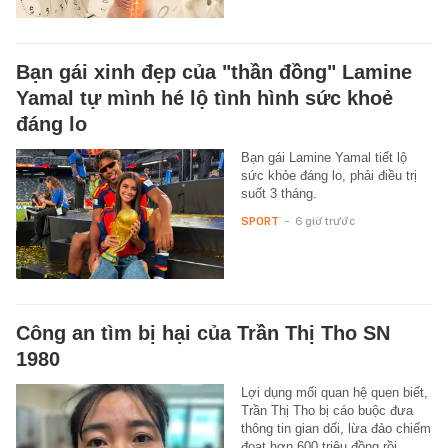
Bạn gái xinh đẹp của "thần đồng" Lamine
Yamal tự mình hé lộ tình hình sức khoẻ
đáng lo
Bạn gái Lamine Yamal tiết lộ
sức khỏe đáng lo, phải điều trị
suốt 3 tháng.
SPORT
-
6 giờ trước
Công an tìm bị hại của Trần Thị Tho SN
1980
Lợi dụng mối quan hệ quen biết,
Trần Thị Tho bị cáo buộc đưa
thông tin gian dối, lừa đảo chiếm
đoạt hơn 600 triệu đồng rồi