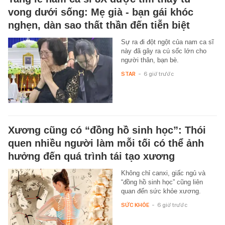
vong dưới sống: Mẹ già - bạn gái khóc
nghẹn, dàn sao thất thần đến tiễn biệt
Sự ra đi đột ngột của nam ca sĩ
này đã gây ra cú sốc lớn cho
người thân, bạn bè.
STAR
-
6 giờ trước
Xương cũng có “đồng hồ sinh học”: Thói
quen nhiều người làm mỗi tối có thể ảnh
hưởng đến quá trình tái tạo xương
Không chỉ canxi, giấc ngủ và
“đồng hồ sinh học” cũng liên
quan đến sức khỏe xương.
SỨC KHỎE
-
6 giờ trước