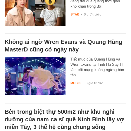
đang trải qua quãng thời gian
khó khăn trong đời.
STAR
-
6 giờ trước
Không ai ngờ Wren Evans và Quang Hùng
MasterD cũng có ngày này
Tiết mục của Quang Hùng và
Wren Evans tại Tinh Hà Say Hi
làm cõi mạng không ngừng bàn
tán.
MUSIK
-
6 giờ trước
Bên trong biệt thự 500m2 như khu nghỉ
dưỡng của nam ca sĩ quê Ninh Bình lấy vợ
miền Tây, 3 thế hệ cùng chung sống