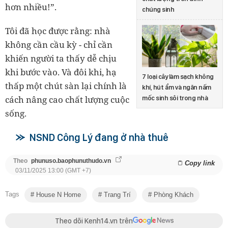
hơn nhiều!”.
chúng sinh
Tôi đã học được rằng: nhà
không cần cầu kỳ
-
chỉ cần
khiến người ta thấy dễ chịu
khi bước vào.
Và đôi khi, hạ
7 loại cây làm sạch không
thấp một chút sàn lại chính là
khí, hút ẩm và ngăn nấm
cách nâng cao chất lượng cuộc
mốc sinh sôi trong nhà
sống.
NSND Công Lý đang ở nhà thuê
Theo
phunuso.baophunuthudo.vn
Copy link
03/11/2025 13:00 (GMT +7)
Tags
House N Home
Trang Trí
Phòng Khách
Theo dõi Kenh14.vn trên