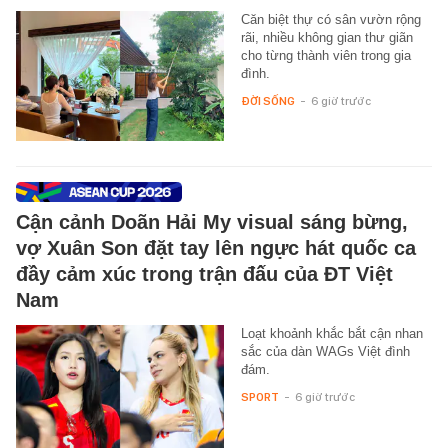
Căn biệt thự có sân vườn rộng
rãi, nhiều không gian thư giãn
cho từng thành viên trong gia
đình.
ĐỜI SỐNG
-
6 giờ trước
Cận cảnh Doãn Hải My visual sáng bừng,
vợ Xuân Son đặt tay lên ngực hát quốc ca
đầy cảm xúc trong trận đấu của ĐT Việt
Nam
Loạt khoảnh khắc bắt cận nhan
sắc của dàn WAGs Việt đình
đám.
SPORT
-
6 giờ trước