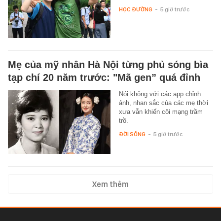
HỌC ĐƯỜNG
-
5 giờ trước
Mẹ của mỹ nhân Hà Nội từng phủ sóng bìa
tạp chí 20 năm trước: "Mã gen” quá đỉnh
Nói không với các app chỉnh
ảnh, nhan sắc của các mẹ thời
xưa vẫn khiến cõi mạng trầm
trồ.
ĐỜI SỐNG
-
5 giờ trước
Xem thêm