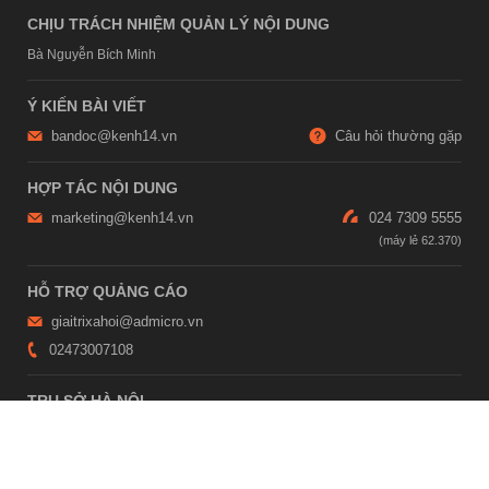
CHỊU TRÁCH NHIỆM QUẢN LÝ NỘI DUNG
Bà Nguyễn Bích Minh
Ý KIẾN BÀI VIẾT
bandoc@kenh14.vn
Câu hỏi thường gặp
HỢP TÁC NỘI DUNG
marketing@kenh14.vn
024 7309 5555
HỖ TRỢ QUẢNG CÁO
giaitrixahoi@admicro.vn
02473007108
TRỤ SỞ HÀ NỘI
Tầng 21, Tòa nhà Center Building, Hapulico Complex, Số 01, phố
Nguyễn Huy Tưởng, phường Thanh Xuân, thành phố Hà Nội