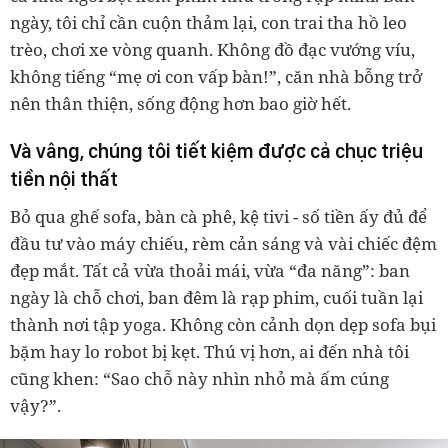
ngày, tôi chỉ cần cuộn thảm lại, con trai tha hồ leo
trèo, chơi xe vòng quanh. Không đồ đạc vướng víu,
không tiếng “mẹ ơi con vấp bàn!”, căn nhà bỗng trở
nên thân thiện, sống động hơn bao giờ hết.
Và vâng, chúng tôi tiết kiệm được cả chục triệu
tiền nội thất
Bỏ qua ghế sofa, bàn cà phê, kệ tivi
-
số tiền ấy đủ để
đầu tư vào
máy chiếu, rèm cản sáng
và vài chiếc đệm
đẹp mắt. Tất cả vừa thoải mái, vừa “đa năng”: ban
ngày là chỗ chơi, ban đêm là rạp phim, cuối tuần lại
thành nơi tập yoga. Không còn cảnh dọn dẹp sofa bụi
bặm hay lo robot bị kẹt. Thú vị hơn, ai đến nhà tôi
cũng khen: “Sao chỗ này nhìn nhỏ mà ấm cúng
vậy?”.