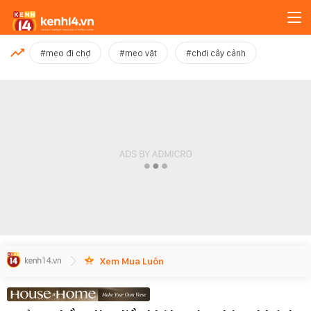
MỚI NHẤT
#mẹo đi chợ
#mẹo vặt
#chơi cây cảnh
Xem thêm
Xem Mua Luôn