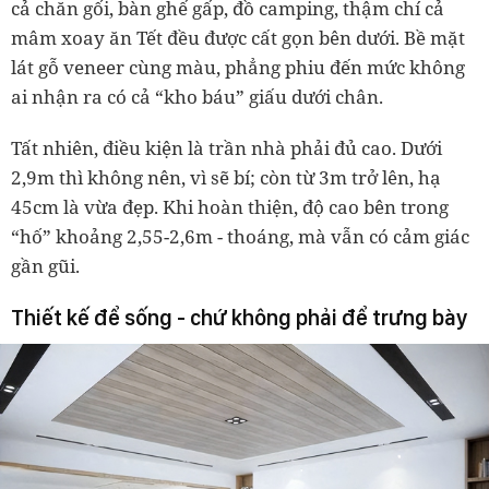
cả chăn gối, bàn ghế gấp, đồ camping, thậm chí cả
mâm xoay ăn Tết đều được cất gọn bên dưới. Bề mặt
lát gỗ veneer cùng màu, phẳng phiu đến mức không
ai nhận ra có cả “kho báu” giấu dưới chân.
Tất nhiên, điều kiện là
trần nhà phải đủ cao
. Dưới
2,9m thì không nên, vì sẽ bí; còn từ 3m trở lên, hạ
45cm là vừa đẹp. Khi hoàn thiện, độ cao bên trong
“hố” khoảng 2,55
-
2,6m
-
thoáng, mà vẫn có cảm giác
gần gũi.
Thiết kế để sống
-
chứ không phải để trưng bày