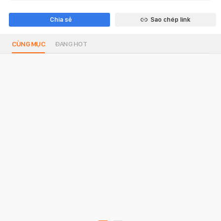
Chia sẻ
Sao chép link
CÙNG MỤC
ĐANG HOT