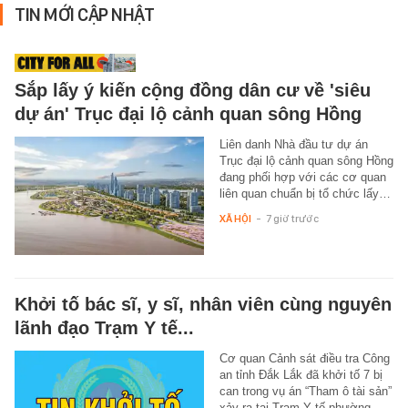
TIN MỚI CẬP NHẬT
Sắp lấy ý kiến cộng đồng dân cư về 'siêu
dự án' Trục đại lộ cảnh quan sông Hồng
Liên danh Nhà đầu tư dự án
Trục đại lộ cảnh quan sông Hồng
đang phối hợp với các cơ quan
liên quan chuẩn bị tổ chức lấy…
XÃ HỘI
-
7 giờ trước
Khởi tố bác sĩ, y sĩ, nhân viên cùng nguyên
lãnh đạo Trạm Y tế...
Cơ quan Cảnh sát điều tra Công
an tỉnh Đắk Lắk đã khởi tố 7 bị
can trong vụ án “Tham ô tài sản”
xảy ra tại Trạm Y tế phường…