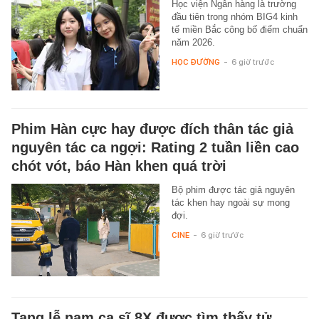
Học viện Ngân hàng là trường
đầu tiên trong nhóm BIG4 kinh
tế miền Bắc công bố điểm chuẩn
năm 2026.
HỌC ĐƯỜNG
-
6 giờ trước
Phim Hàn cực hay được đích thân tác giả
nguyên tác ca ngợi: Rating 2 tuần liền cao
chót vót, báo Hàn khen quá trời
Bộ phim được tác giả nguyên
tác khen hay ngoài sự mong
đợi.
CINE
-
6 giờ trước
Tang lễ nam ca sĩ 8X được tìm thấy tử