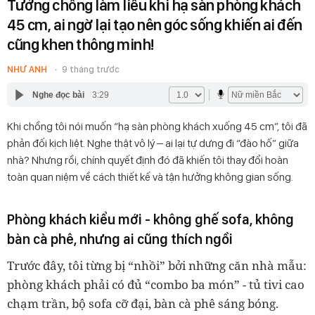
Tưởng chồng làm liều khi hạ sàn phòng khách
45 cm, ai ngờ lại tạo nên góc sống khiến ai đến
cũng khen thông minh!
NHƯ ANH
9 tháng trước
Nghe đọc bài
3:29
Khi chồng tôi nói muốn “hạ sàn phòng khách xuống 45 cm”, tôi đã
phản đối kịch liệt. Nghe thật vô lý – ai lại tự dưng đi “đào hố” giữa
nhà? Nhưng rồi, chính quyết định đó đã khiến tôi thay đổi hoàn
toàn quan niệm về cách thiết kế và tận hưởng không gian sống.
Phòng khách kiểu mới
-
không ghế sofa, không
bàn cà phê, nhưng ai cũng thích ngồi
Trước đây, tôi từng bị “nhồi” bởi những căn nhà mẫu:
phòng khách phải có đủ “combo ba món”
-
tủ tivi cao
chạm trần, bộ sofa cỡ đại, bàn cà phê sáng bóng.