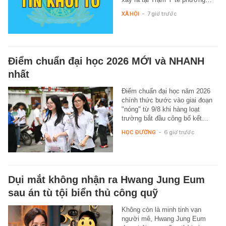
XÃ HỘI
-
7 giờ trước
Điểm chuẩn đại học 2026 MỚI và NHANH
nhất
Điểm chuẩn đại học năm 2026
chính thức bước vào giai đoạn
"nóng" từ 9/8 khi hàng loạt
trường bắt đầu công bố kết…
HỌC ĐƯỜNG
-
6 giờ trước
Dụi mắt không nhận ra Hwang Jung Eum
sau án tù tội biển thủ công quỹ
Không còn là minh tinh vạn
người mê, Hwang Jung Eum