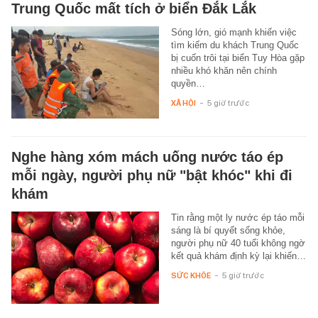
Trung Quốc mất tích ở biển Đắk Lắk
Sóng lớn, gió mạnh khiến việc
tìm kiếm du khách Trung Quốc
bị cuốn trôi tại biển Tuy Hòa gặp
nhiều khó khăn nên chính
quyền…
XÃ HỘI
-
5 giờ trước
Nghe hàng xóm mách uống nước táo ép
mỗi ngày, người phụ nữ "bật khóc" khi đi
khám
Tin rằng một ly nước ép táo mỗi
sáng là bí quyết sống khỏe,
người phụ nữ 40 tuổi không ngờ
kết quả khám định kỳ lại khiến…
SỨC KHỎE
-
5 giờ trước