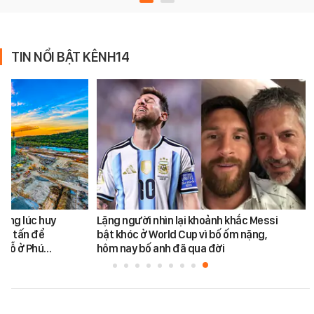
TIN NỔI BẬT KÊNH14
cùng lúc huy
Lặng người nhìn lại khoảnh khắc Messi
450 tấn để
bật khóc ở World Cup vì bố ốm nặng,
chỗ ở Phú…
hôm nay bố anh đã qua đời