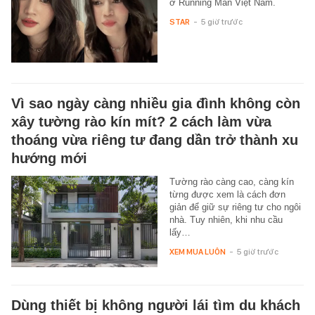
ở Running Man Việt Nam.
STAR
-
5 giờ trước
Vì sao ngày càng nhiều gia đình không còn
xây tường rào kín mít? 2 cách làm vừa
thoáng vừa riêng tư đang dần trở thành xu
hướng mới
Tường rào càng cao, càng kín
từng được xem là cách đơn
giản để giữ sự riêng tư cho ngôi
nhà. Tuy nhiên, khi nhu cầu
lấy…
XEM MUA LUÔN
-
5 giờ trước
Dùng thiết bị không người lái tìm du khách