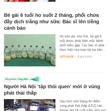
Bé gái 6 tuổi ho suốt 2 tháng, phổi chứa
đầy dịch trắng như sữa: Bác sĩ lên tiếng
cảnh báo
Ho kéo dài, khó thở, bé gái 6
tuổi được phát hiện mắc bệnh
phổi hiếm gặp. Các bác sĩ phải
thực hiện rửa toàn bộ hai bên…
SỨC KHỎE
-
6 giờ trước
Người Hà Nội 'tập thói quen' mới ở vùng
phát thải thấp
Sau hơn một tháng thí điểm
vùng phát thải thấp (LEZ) vào
khung giờ tối cuối tuần, khu vực