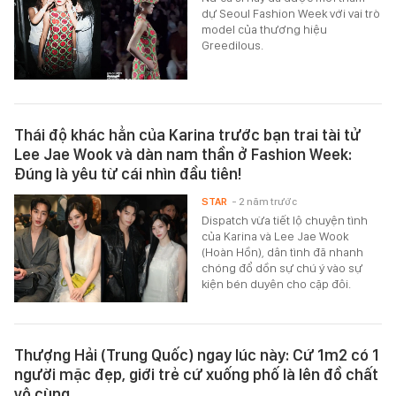
dự Seoul Fashion Week với vai trò
model của thương hiệu
Greedilous.
Thái độ khác hẳn của Karina trước bạn trai tài tử
Lee Jae Wook và dàn nam thần ở Fashion Week:
Đúng là yêu từ cái nhìn đầu tiên!
STAR
- 2 năm trước
Dispatch vừa tiết lộ chuyện tình
của Karina và Lee Jae Wook
(Hoàn Hồn), dân tình đã nhanh
chóng đổ dồn sự chú ý vào sự
kiện bén duyên cho cặp đôi.
Thượng Hải (Trung Quốc) ngay lúc này: Cứ 1m2 có 1
người mặc đẹp, giới trẻ cứ xuống phố là lên đồ chất
vô cùng