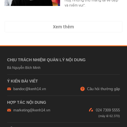
và niềm vui".
Xem thêm
CHỊU TRÁCH NHIỆM QUẢN LÝ NỘI DUNG
Bà Nguyễn Bích Minh
Ý KIẾN BÀI VIẾT
bandoc@kenh14.vn
Câu hỏi thường gặp
HỢP TÁC NỘI DUNG
marketing@kenh14.vn
024 7309 5555