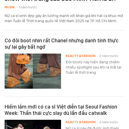
MUSIK
- 1 năm trước
Nữ ca sĩ xinh đẹp gây ấn tượng mạnh với khán giả khi hát ca khúc mở
màn Tuần lễ Thời trang quốc tế Việt Nam 2025 tại TP. Hồ Chí Minh.
Có đôi boot nhìn rất Chanel nhưng danh tính thực
sự lại gây bất ngờ
BEAUTY & FASHION
- 2 năm trước
Đôi boots này hiện đang chiếm
nhiều spotlight sau khi ra mắt tại
Tuần lễ thời trang.
Hiếm lắm mới có ca sĩ Việt diễn tại Seoul Fashion
Week: Thần thái cực slay dù lần đầu catwalk
BEAUTY & FASHION
- 2 năm trước
Nữ ca sĩ này đã được mời tham