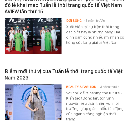
đỏ lễ khai mạc Tuần lễ thời trang quốc tế Việt Nam
AVIFW lần thứ 15
ĐỜI SỐNG
- 3 năm trước
Xuất hiện tại sự kiện thời trang
đặc biệt này là những nàng Hậu
đình đám cùng nhiều mỹ nhân có
tiếng của làng giải trí Việt Nam.
Điểm mới thú vị của Tuần lễ thời trang quốc tế Việt
Nam 2023
BEAUTY & FASHION
- 3 năm trước
Với chủ đề “Shaping the future -
Kiến tạo tương lai", tôn vinh
nguyên liệu thân thiện với môi
trường, giúp giảm thiểu tác động
của ngành công nghiệp thời
trang.