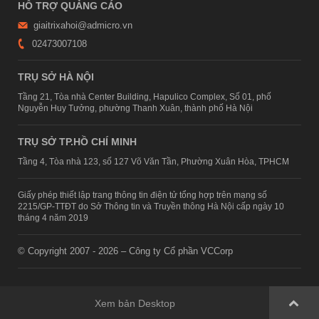
HỖ TRỢ QUẢNG CÁO
giaitrixahoi@admicro.vn
02473007108
TRỤ SỞ HÀ NỘI
Tầng 21, Tòa nhà Center Building, Hapulico Complex, Số 01, phố
Nguyễn Huy Tưởng, phường Thanh Xuân, thành phố Hà Nội
TRỤ SỞ TP.HỒ CHÍ MINH
Tầng 4, Tòa nhà 123, số 127 Võ Văn Tần, Phường Xuân Hòa, TPHCM
Giấy phép thiết lập trang thông tin điện tử tổng hợp trên mạng số
2215/GP-TTĐT do Sở Thông tin và Truyền thông Hà Nội cấp ngày 10
tháng 4 năm 2019
© Copyright 2007 - 2026 – Công ty Cổ phần VCCorp
Xem bản Desktop