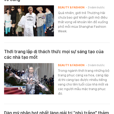
BEAUTY & FASHION
- 3 năm trước
Quả nhiên, giới trẻ Thượng Hải
chưa bao giờ khiến giới mộ điệu
thất vọng về khoản lên đồ xuống
phố mỗi mùa Shanghai Fashion
Week.
Thời trang lập dị thách thức mọi sự sáng tạo của
các nhà tạo mốt
BEAUTY & FASHION
- 3 năm trước
Trong ngành thời trang những bộ
trang phục càng xa hoa, càng lập
dị thì càng tạo được nhiều tiếng
vang cho tên tuổi của nhà mốt và
các người mẫu mặc trang phục
đó.
Dàn mỹ nhân hot nhất làng giải trí “phủ trắng" thảm