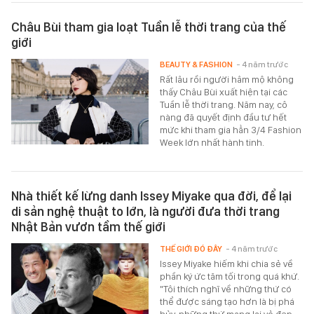
Châu Bùi tham gia loạt Tuần lễ thời trang của thế
giới
BEAUTY & FASHION
- 4 năm trước
Rất lâu rồi người hâm mộ không
thấy Châu Bùi xuất hiện tại các
Tuần lễ thời trang. Năm nay, cô
nàng đã quyết định đầu tư hết
mức khi tham gia hẳn 3/4 Fashion
Week lớn nhất hành tinh.
Nhà thiết kế lừng danh Issey Miyake qua đời, để lại
di sản nghệ thuật to lớn, là người đưa thời trang
Nhật Bản vươn tầm thế giới
THẾ GIỚI ĐÓ ĐÂY
- 4 năm trước
Issey Miyake hiếm khi chia sẻ về
phần ký ức tăm tối trong quá khứ.
"Tôi thích nghĩ về những thứ có
thể được sáng tạo hơn là bị phá
hủy, những thứ mang lại vẻ đẹp