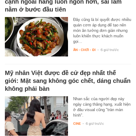
cạnh ngoài hàng luôn ngon hơn, sai lầm
nằm ở bước đầu tiên
Đây cũng là bí quyết được nhiều
quán cơm áp dụng để tạo nên
món ăn tưởng đơn giản nhưng
luôn khiến thực khách muốn
gọi…
ĂN - CHƠI - ĐI
-
6 giờ trước
Mỹ nhân Việt được đề cử đẹp nhất thế
giới: Mặt sang không góc chết, dáng chuẩn
không phải bàn
Nhan sắc của người đẹp này
ngày càng thăng hạng, xuất hiện
ở đâu visual cũng "tràn màn
hình".
CINE
-
6 giờ trước