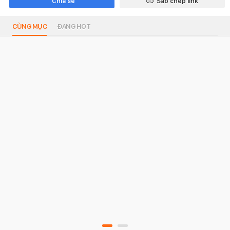
Chia sẻ
Sao chép link
CÙNG MỤC
ĐANG HOT