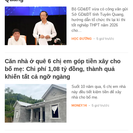
Bộ GD&ĐT vừa có công văn gửi
Sở GD&ĐT tỉnh Tuyên Quang,
hướng dẫn tổ chức thi lại kì thi
tốt nghiệp THPT năm 2026
cho…
HỌC ĐƯỜNG
-
5 giờ trước
Căn nhà ở quê 6 chị em góp tiền xây cho
bố mẹ: Chi phí 1,08 tỷ đồng, thành quả
khiến tất cả ngỡ ngàng
Suốt 10 năm qua, 6 chị em nhà
này đều tiết kiệm tiền để xây
nhà cho bố mẹ.
MONEY.14
-
5 giờ trước