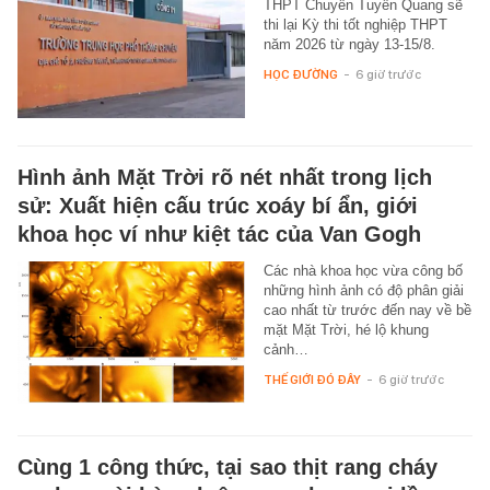
THPT Chuyên Tuyên Quang sẽ
thi lại Kỳ thi tốt nghiệp THPT
năm 2026 từ ngày 13-15/8.
HỌC ĐƯỜNG
-
6 giờ trước
Hình ảnh Mặt Trời rõ nét nhất trong lịch
sử: Xuất hiện cấu trúc xoáy bí ẩn, giới
khoa học ví như kiệt tác của Van Gogh
Các nhà khoa học vừa công bố
những hình ảnh có độ phân giải
cao nhất từ trước đến nay về bề
mặt Mặt Trời, hé lộ khung
cảnh…
THẾ GIỚI ĐÓ ĐÂY
-
6 giờ trước
Cùng 1 công thức, tại sao thịt rang cháy