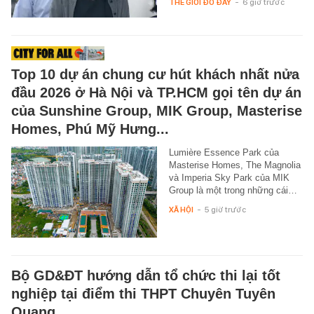
THẾ GIỚI ĐÓ ĐÂY
-
6 giờ trước
Top 10 dự án chung cư hút khách nhất nửa
đầu 2026 ở Hà Nội và TP.HCM gọi tên dự án
của Sunshine Group, MIK Group, Masterise
Homes, Phú Mỹ Hưng...
Lumière Essence Park của
Masterise Homes, The Magnolia
và Imperia Sky Park của MIK
Group là một trong những cái…
XÃ HỘI
-
5 giờ trước
Bộ GD&ĐT hướng dẫn tổ chức thi lại tốt
nghiệp tại điểm thi THPT Chuyên Tuyên
Quang