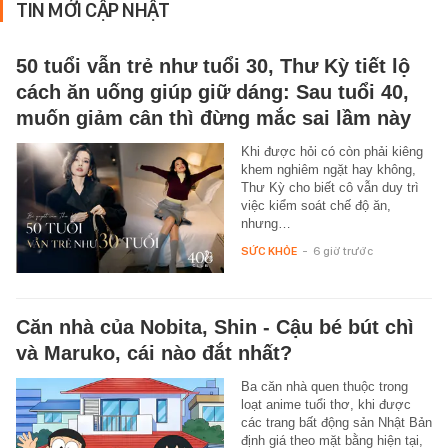
TIN MỚI CẬP NHẬT
50 tuổi vẫn trẻ như tuổi 30, Thư Kỳ tiết lộ
cách ăn uống giúp giữ dáng: Sau tuổi 40,
muốn giảm cân thì đừng mắc sai lầm này
Khi được hỏi có còn phải kiêng
khem nghiêm ngặt hay không,
Thư Kỳ cho biết cô vẫn duy trì
việc kiểm soát chế độ ăn,
nhưng…
SỨC KHỎE
-
6 giờ trước
Căn nhà của Nobita, Shin - Cậu bé bút chì
và Maruko, cái nào đắt nhất?
Ba căn nhà quen thuộc trong
loạt anime tuổi thơ, khi được
các trang bất động sản Nhật Bản
định giá theo mặt bằng hiện tại,