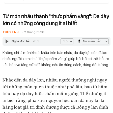
Từ món nhậu thành "thực phẩm vàng": Dạ dày
lợn có những công dụng ít ai biết
THÙY LINH
2 tháng trước
Nghe đọc bài
4:51
Không chỉ là món khoái khẩu trên bàn nhậu, dạ dày lợn còn được
nhiều người xem như “thực phẩm vàng” giúp bồi bổ cơ thể, hỗ trợ
tiêu hóa và tăng sức đề kháng nếu ăn đúng cách, đúng đối tượng.
Nhắc đến dạ dày lợn, nhiều người thường nghĩ ngay
tới những món quen thuộc như phá lấu, bao tử hầm
tiêu hay dạ dày luộc chấm mắm gừng. Thế nhưng ít
ai biết rằng, phía sau nguyên liệu dân dã này lại là
hàng loạt giá trị dinh dưỡng được cả Đông y lẫn dinh