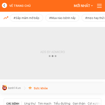
MỚI NHẤT
VỀ TRANG CHỦ
MỚI NHẤT
#Sắp mâm mở bếp
#Mùa nào bệnh nấy
#mẹo hay thử
Xem thêm
Sức khỏe
Ung thư
Tim mạch
Tiểu đường
Gan thận
Cơ xương k
CÁC BỆNH