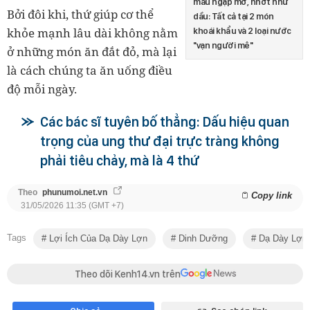
máu ngập mỡ, nhớt như
Bởi đôi khi, thứ giúp cơ thể
dầu: Tất cả tại 2 món
khỏe mạnh lâu dài không nằm
khoái khẩu và 2 loại nước
"vạn người mê"
ở những món ăn đắt đỏ, mà lại
là cách chúng ta ăn uống điều
độ mỗi ngày.
Các bác sĩ tuyên bố thẳng: Dấu hiệu quan
trọng của ung thư đại trực tràng không
phải tiêu chảy, mà là 4 thứ
Theo
phunumoi.net.vn
Copy link
31/05/2026 11:35 (GMT +7)
Tags
Lợi Ích Của Dạ Dày Lợn
Dinh Dưỡng
Dạ Dày Lợn
Theo dõi Kenh14.vn trên