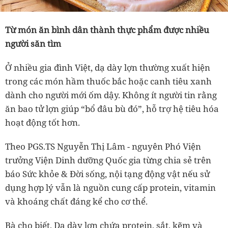
Từ món ăn bình dân thành thực phẩm được nhiều
người săn tìm
Ở nhiều gia đình Việt, dạ dày lợn thường xuất hiện
trong các món hầm thuốc bắc hoặc canh tiêu xanh
dành cho người mới ốm dậy. Không ít người tin rằng
ăn bao tử lợn giúp “bổ đâu bù đó”, hỗ trợ hệ tiêu hóa
hoạt động tốt hơn.
Theo PGS.TS Nguyễn Thị Lâm - nguyên Phó Viện
trưởng Viện Dinh dưỡng Quốc gia từng chia sẻ trên
báo Sức khỏe & Đời sống, nội tạng động vật nếu sử
dụng hợp lý vẫn là nguồn cung cấp protein, vitamin
và khoáng chất đáng kể cho cơ thể.
Bà cho biết, Dạ dày lợn chứa protein, sắt, kẽm và