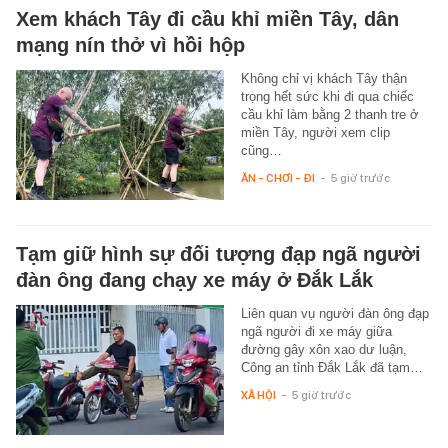
Xem khách Tây đi cầu khỉ miền Tây, dân
mạng nín thở vì hồi hộp
Không chỉ vị khách Tây thận
trọng hết sức khi đi qua chiếc
cầu khỉ làm bằng 2 thanh tre ở
miền Tây, người xem clip
cũng…
ĂN - CHƠI - ĐI
-
5 giờ trước
Tạm giữ hình sự đối tượng đạp ngã người
đàn ông đang chạy xe máy ở Đắk Lắk
Liên quan vụ người đàn ông đạp
ngã người đi xe máy giữa
đường gây xôn xao dư luận,
Công an tỉnh Đắk Lắk đã tạm…
XÃ HỘI
-
5 giờ trước