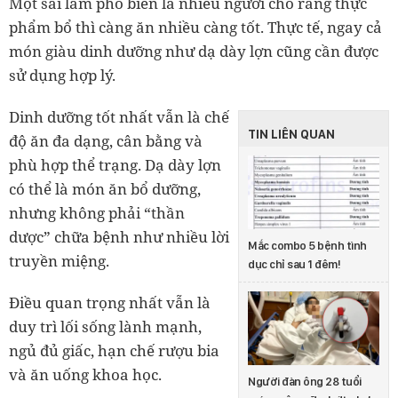
Một sai lầm phổ biến là nhiều người cho rằng thực
phẩm bổ thì càng ăn nhiều càng tốt. Thực tế, ngay cả
món giàu dinh dưỡng như dạ dày lợn cũng cần được
sử dụng hợp lý.
Dinh dưỡng tốt nhất vẫn là chế
TIN LIÊN QUAN
độ ăn đa dạng, cân bằng và
phù hợp thể trạng. Dạ dày lợn
có thể là món ăn bổ dưỡng,
nhưng không phải “thần
dược” chữa bệnh như nhiều lời
Mắc combo 5 bệnh tình
truyền miệng.
dục chỉ sau 1 đêm!
Điều quan trọng nhất vẫn là
duy trì lối sống lành mạnh,
ngủ đủ giấc, hạn chế rượu bia
và ăn uống khoa học.
Người đàn ông 28 tuổi