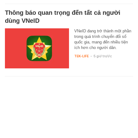
Thông báo quan trọng đến tất cả người
dùng VNeID
VNeID đang trở thành một phần
trong quá trình chuyển đổi số
quốc gia, mang đến nhiều tiện
ích hơn cho người dân.
TEK-LIFE
-
5 giờ trước
Danh sách 6 trường đại học trực thuộc Đại
học Bách khoa Hà Nội
Mỗi trường trực thuộc của Đại
học Bách khoa Hà Nội đều đảm
nhiệm một lĩnh vực đào tạo mũi
nhọn
HỌC ĐƯỜNG
-
4 giờ trước