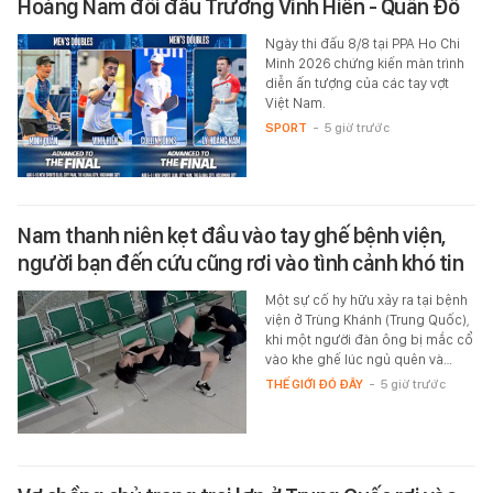
Hoàng Nam đối đầu Trương Vinh Hiển - Quân Đỗ
Ngày thi đấu 8/8 tại PPA Ho Chi
Minh 2026 chứng kiến màn trình
diễn ấn tượng của các tay vợt
Việt Nam.
SPORT
-
5 giờ trước
Nam thanh niên kẹt đầu vào tay ghế bệnh viện,
người bạn đến cứu cũng rơi vào tình cảnh khó tin
Một sự cố hy hữu xảy ra tại bệnh
viện ở Trùng Khánh (Trung Quốc),
khi một người đàn ông bị mắc cổ
vào khe ghế lúc ngủ quên và…
THẾ GIỚI ĐÓ ĐÂY
-
5 giờ trước