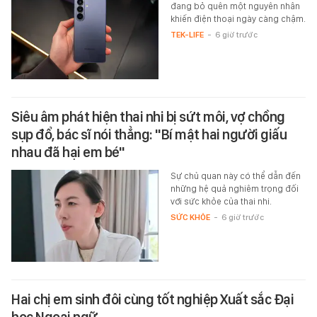
đang bỏ quên một nguyên nhân
khiến điện thoại ngày càng chậm.
TEK-LIFE
-
6 giờ trước
Siêu âm phát hiện thai nhi bị sứt môi, vợ chồng
sụp đổ, bác sĩ nói thẳng: "Bí mật hai người giấu
nhau đã hại em bé"
Sự chủ quan này có thể dẫn đến
những hệ quả nghiêm trọng đối
với sức khỏe của thai nhi.
SỨC KHỎE
-
6 giờ trước
Hai chị em sinh đôi cùng tốt nghiệp Xuất sắc Đại