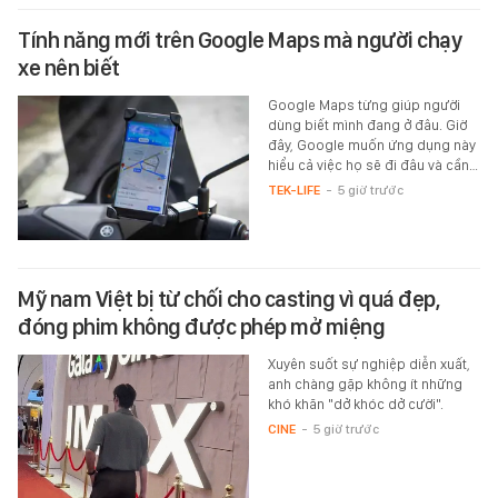
Tính năng mới trên Google Maps mà người chạy
xe nên biết
Google Maps từng giúp người
dùng biết mình đang ở đâu. Giờ
đây, Google muốn ứng dụng này
hiểu cả việc họ sẽ đi đâu và cần…
TEK-LIFE
-
5 giờ trước
Mỹ nam Việt bị từ chối cho casting vì quá đẹp,
đóng phim không được phép mở miệng
Xuyên suốt sự nghiệp diễn xuất,
anh chàng gặp không ít những
khó khăn "dở khóc dở cười".
CINE
-
5 giờ trước