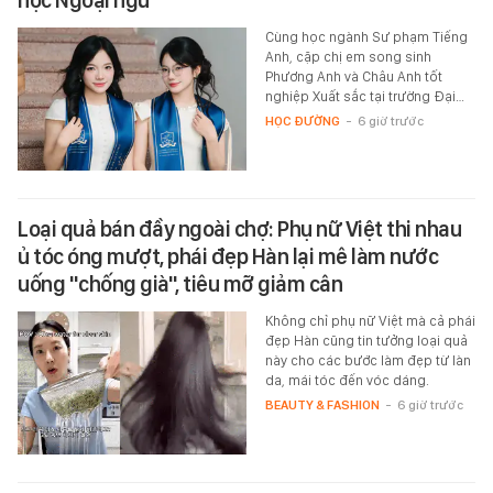
học Ngoại ngữ
Cùng học ngành Sư phạm Tiếng
Anh, cặp chị em song sinh
Phương Anh và Châu Anh tốt
nghiệp Xuất sắc tại trường Đại…
HỌC ĐƯỜNG
-
6 giờ trước
Loại quả bán đầy ngoài chợ: Phụ nữ Việt thi nhau
ủ tóc óng mượt, phái đẹp Hàn lại mê làm nước
uống "chống già", tiêu mỡ giảm cân
Không chỉ phụ nữ Việt mà cả phái
đẹp Hàn cũng tin tưởng loại quả
này cho các bước làm đẹp từ làn
da, mái tóc đến vóc dáng.
BEAUTY & FASHION
-
6 giờ trước