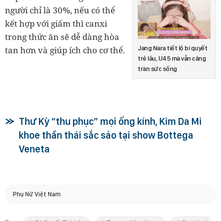
người chỉ là 30%, nếu có thể
kết hợp với giấm thì canxi
trong thức ăn sẽ dễ dàng hòa
Jang Nara tiết lộ bí quyết
tan hơn và giúp ích cho cơ thể.
trẻ lâu, U45 mà vẫn căng
tràn sức sống
Thư Kỳ “thu phục” mọi ống kính, Kim Da Mi
khoe thần thái sắc sảo tại show Bottega
Veneta
Phụ Nữ Việt Nam