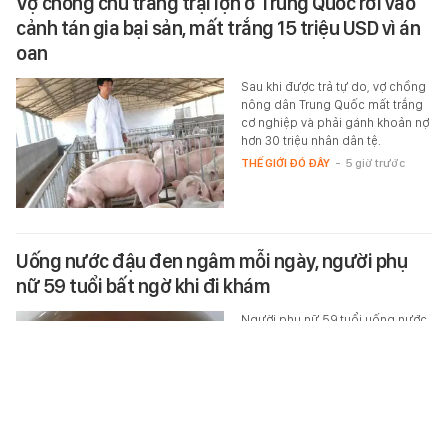
Vợ chồng chủ trang trại lợn ở Trung Quốc rơi vào
cảnh tán gia bại sản, mất trắng 15 triệu USD vì án
oan
Sau khi được trả tự do, vợ chồng
nông dân Trung Quốc mất trắng
cơ nghiệp và phải gánh khoản nợ
hơn 30 triệu nhân dân tệ.
THẾ GIỚI ĐÓ ĐÂY
-
5 giờ trước
Uống nước đậu đen ngâm mỗi ngày, người phụ
nữ 59 tuổi bất ngờ khi đi khám
Người phụ nữ 59 tuổi uống nước
đậu đen ngâm mỗi ngày suốt 1
năm. Khi đi khám sức khỏe định
kỳ, bà vô cùng bất ngờ khi nhận…
SỨC KHỎE
-
4 giờ trước