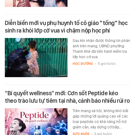
Diễn biến mới vụ phụ huynh tố cô giáo "tống" học
sinh ra khỏi lớp cờ vua vì chậm nộp học phí
Sau khi nhận được thông tin phản
ánh trên mạng, UBND phường
Thanh Khê đã tiến hành kiểm tra
lớp học cờ vua.
HỌC ĐƯỜNG
-
5 giờ trước
“Bí quyết wellness” mới: Cơn sốt Peptide kéo
theo trào lưu tự tiêm tại nhà, cảnh báo nhiều rủi ro
Trên mạng xã hội, không khó bắt
gặp những lời quảng cáo về các
loại peptide có khả năng hỗ trợ
giảm cân, xây dựng cơ bắp,…
SỨC KHỎE
-
5 giờ trước