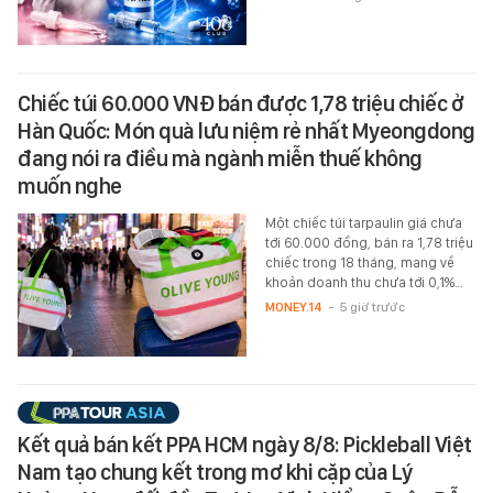
Chiếc túi 60.000 VNĐ bán được 1,78 triệu chiếc ở
Hàn Quốc: Món quà lưu niệm rẻ nhất Myeongdong
đang nói ra điều mà ngành miễn thuế không
muốn nghe
Một chiếc túi tarpaulin giá chưa
tới 60.000 đồng, bán ra 1,78 triệu
chiếc trong 18 tháng, mang về
khoản doanh thu chưa tới 0,1%…
MONEY.14
-
5 giờ trước
Kết quả bán kết PPA HCM ngày 8/8: Pickleball Việt
Nam tạo chung kết trong mơ khi cặp của Lý