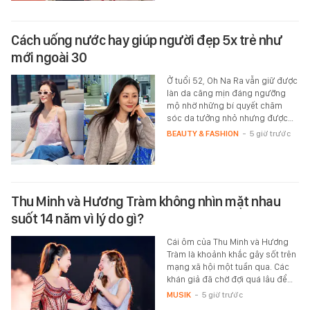
Cách uống nước hay giúp người đẹp 5x trẻ như
mới ngoài 30
Ở tuổi 52, Oh Na Ra vẫn giữ được
làn da căng mịn đáng ngưỡng
mộ nhờ những bí quyết chăm
sóc da tưởng nhỏ nhưng được…
BEAUTY & FASHION
-
5 giờ trước
Thu Minh và Hương Tràm không nhìn mặt nhau
suốt 14 năm vì lý do gì?
Cái ôm của Thu Minh và Hương
Tràm là khoảnh khắc gây sốt trên
mạng xã hội một tuần qua. Các
khán giả đã chờ đợi quá lâu để…
MUSIK
-
5 giờ trước