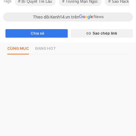
Tags
Bí Quyết Trẻ Lâu
Trương Mạn Ngọc
Sao Hack Tuổ
Theo dõi Kenh14.vn trên
Chia sẻ
Sao chép link
CÙNG MỤC
ĐANG HOT