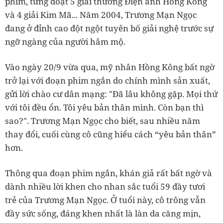
phim, từng đoạt 5 giải thưởng Điện ảnh Hồng Kông
và 4 giải Kim Mã... Năm 2004, Trương Mạn Ngọc
đang ở đỉnh cao đột ngột tuyên bố giải nghệ trước sự
ngỡ ngàng của người hâm mộ.
Vào ngày 20/9 vừa qua, mỹ nhân Hồng Kông bất ngờ
trở lại với đoạn phim ngắn do chính mình sản xuất,
gửi lời chào cư dân mạng: "Đã lâu không gặp. Mọi thứ
với tôi đều ổn. Tôi yêu bản thân mình. Còn bạn thì
sao?". Trương Mạn Ngọc cho biết, sau nhiều năm
thay đổi, cuối cùng cô cũng hiểu cách “yêu bản thân”
hơn.
Thông qua đoạn phim ngắn, khán giả rất bất ngờ và
dành nhiều lời khen cho nhan sắc tuổi 59 đầy tươi
trẻ của Trương Mạn Ngọc. Ở tuổi này, cô trông vẫn
đầy sức sống, đáng khen nhất là làn da căng mịn,