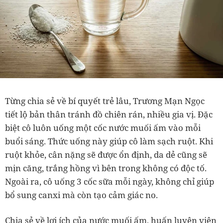
Từng chia sẻ về bí quyết trẻ lâu, Trương Mạn Ngọc
tiết lộ bản thân tránh đồ chiên rán, nhiều gia vị. Đặc
biệt cô luôn uống một cốc nước muối ấm vào mỗi
buổi sáng. Thức uống này giúp cô làm sạch ruột. Khi
ruột khỏe, cân nặng sẽ được ổn định, da dẻ cũng sẽ
mịn căng, trắng hồng vì bên trong không có độc tố.
Ngoài ra, cô uống 3 cốc sữa mỗi ngày, không chỉ giúp
bổ sung canxi mà còn tạo cảm giác no.
Chia sẻ về lợi ích của nước muối ấm, huấn luyện viên