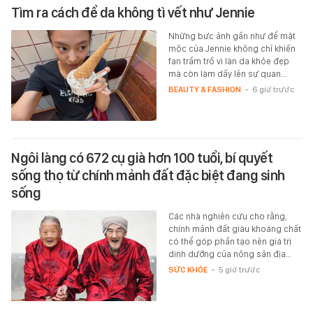
Tìm ra cách để da không tì vết như Jennie
Những bức ảnh gần như để mặt
mộc của Jennie không chỉ khiến
fan trầm trồ vì làn da khỏe đẹp
mà còn làm dấy lên sự quan…
BEAUTY & FASHION
-
6 giờ trước
Ngôi làng có 672 cụ già hơn 100 tuổi, bí quyết
sống thọ từ chính mảnh đất đặc biệt đang sinh
sống
Các nhà nghiên cứu cho rằng,
chính mảnh đất giàu khoáng chất
có thể góp phần tạo nên giá trị
dinh dưỡng của nông sản địa…
SỨC KHỎE
-
5 giờ trước