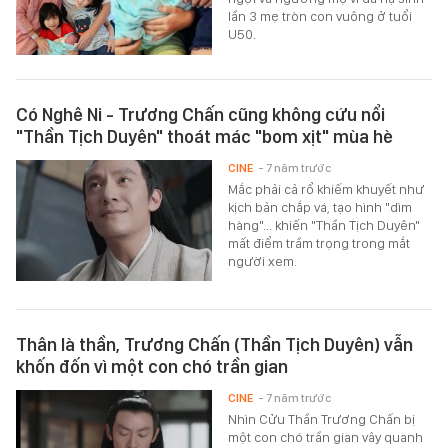
lần 3 mẹ tròn con vuông ở tuổi
U50.
Có Nghê Ni - Trương Chấn cũng không cứu nổi
"Thần Tịch Duyên" thoát mác "bom xịt" mùa hè
CINE
- 7 năm trước
Mắc phải cả rổ khiếm khuyết như
kịch bản chắp vá, tạo hình "dìm
hàng"... khiến "Thần Tịch Duyên"
mất điểm trầm trọng trong mắt
người xem.
Thân là thần, Trương Chấn (Thần Tịch Duyên) vẫn
khốn đốn vì một con chó trần gian
CINE
- 7 năm trước
Nhìn Cửu Thần Trương Chấn bị
một con chó trần gian vây quanh