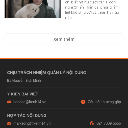
chỉ biết nở nụ cười trừ, ai còn
nghĩ Chiến Thần oai phong lẫm
liệt khó chịu với cả thiên hạ nữa
nào.
Xem thêm
CHỊU TRÁCH NHIỆM QUẢN LÝ NỘI DUNG
Bà Nguyễn Bích Minh
Ý KIẾN BÀI VIẾT
bandoc@kenh14.vn
Câu hỏi thường gặp
HỢP TÁC NỘI DUNG
marketing@kenh14.vn
024 7309 5555