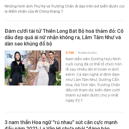
Những hình ảnh Thư Kỳ và Trương Chấn đi dạo trên bờ biển được coi
là điểm nhấn của W China tháng 7.
Đám cưới tài tử Thiên Long Bát Bộ hoá thảm đỏ: Cô
dâu đẹp quá ái nữ nhận không ra, Lâm Tâm Như và
dàn sao khủng đổ bộ
STAR
- 4 năm trước
Nam diễn viên Dương Hựu Ninh
cuối cùng đã có thể tổ chức hôn
lễ sau nhiều lần trì hoãn vì dịch
bệnh. Cả dàn nghệ sĩ đình đám
như Lâm Tâm Như, Dương Cẩn
Hoa, Giả Tịnh Văn, Trương Chấn
đều tới tham dự, biến đám cưới
thành sự kiện được chú ý nhất
ngày 31/7.
3 nam thần Hoa ngữ "rủ nhau" sút cân cực mạnh
đầu năm 2021: La Vân Hi chưa phải "đáng báo