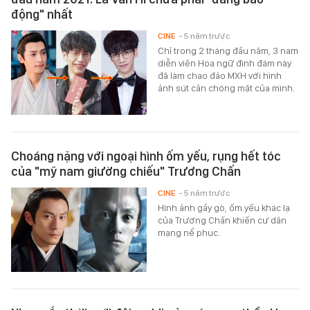
động" nhất
CINE
- 5 năm trước
Chỉ trong 2 tháng đầu năm, 3 nam
diễn viên Hoa ngữ đình đám này
đã làm chao đảo MXH với hình
ảnh sút cân chóng mặt của mình.
Choáng nặng với ngoại hình ốm yếu, rụng hết tóc
của "mỹ nam giường chiếu" Trương Chấn
CINE
- 5 năm trước
Hình ảnh gầy gò, ốm yếu khác lạ
của Trương Chấn khiến cư dân
mạng nể phục.