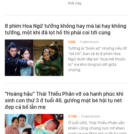
thế này.
8 phim Hoa Ngữ tưởng không hay mà lại hay không
tưởng, một khi đã lọt hố thì phải coi tới cùng
CINE
- 7 năm trước
Tưởng là "bom xịt" nhưng nếu lỡ
"lọt hố", bạn sẽ bị 8 phim Hoa
Ngữ dưới đây bỏ "bùa mê thuốc
lú" mà khó lòng bỏ dở giữa
chừng.
"Hoàng hậu" Thái Thiếu Phân vỡ oà hạnh phúc khi
sinh con thứ 3 ở tuổi 46, gương mặt bé hội tụ nét
đẹp cả bố lẫn mẹ
STAR
- 7 năm trước
Ở tuổi U50, Thái Thiếu Phân vẫn
khiến công chúng nức nở khen
ngợi và ngưỡng mộ vì đã hạ sinh