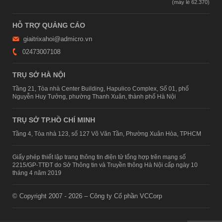
HỖ TRỢ QUẢNG CÁO
giaitrixahoi@admicro.vn
02473007108
TRỤ SỞ HÀ NỘI
Tầng 21, Tòa nhà Center Building, Hapulico Complex, Số 01, phố
Nguyễn Huy Tưởng, phường Thanh Xuân, thành phố Hà Nội
TRỤ SỞ TP.HỒ CHÍ MINH
Tầng 4, Tòa nhà 123, số 127 Võ Văn Tần, Phường Xuân Hòa, TPHCM
Giấy phép thiết lập trang thông tin điện tử tổng hợp trên mạng số
2215/GP-TTĐT do Sở Thông tin và Truyền thông Hà Nội cấp ngày 10
tháng 4 năm 2019
© Copyright 2007 - 2026 – Công ty Cổ phần VCCorp