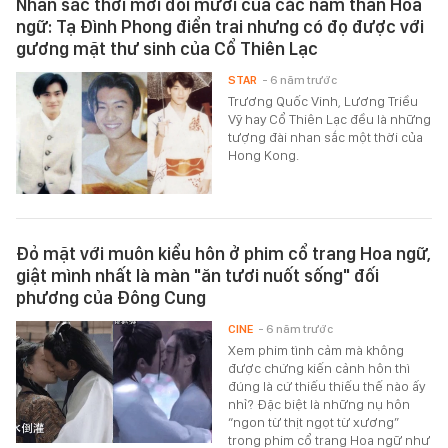
Nhan sắc thời mới đôi mươi của các nam thần Hoa
ngữ: Tạ Đình Phong điển trai nhưng có đọ được với
gương mặt thư sinh của Cổ Thiên Lạc
STAR
- 6 năm trước
Trương Quốc Vinh, Lương Triều
Vỹ hay Cổ Thiên Lạc đều là những
tượng đài nhan sắc một thời của
Hong Kong.
Đỏ mặt với muôn kiểu hôn ở phim cổ trang Hoa ngữ,
giật mình nhất là màn "ăn tươi nuốt sống" đối
phương của Đông Cung
CINE
- 6 năm trước
Xem phim tình cảm mà không
được chứng kiến cảnh hôn thì
đúng là cứ thiếu thiếu thế nào ấy
nhỉ? Đặc biệt là những nụ hôn
“ngon từ thịt ngọt từ xương”
trong phim cổ trang Hoa ngữ như