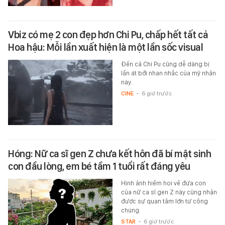
Vbiz có mẹ 2 con đẹp hơn Chi Pu, chấp hết tất cả
Hoa hậu: Mỗi lần xuất hiện là một lần sốc visual
Đến cả Chi Pu cũng dễ dàng bị
lấn át bởi nhan nhắc của mỹ nhân
này.
CINE
-
6 giờ trước
Hóng: Nữ ca sĩ gen Z chưa kết hôn đã bí mật sinh
con đầu lòng, em bé tầm 1 tuổi rất đáng yêu
Hình ảnh hiếm hoi về đứa con
của nữ ca sĩ gen Z này cũng nhận
được sự quan tâm lớn từ công
chúng.
STAR
-
6 giờ trước