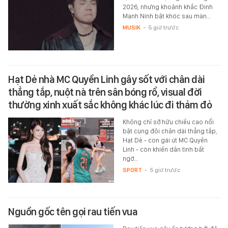
2026, nhưng khoảnh khắc Đinh
Mạnh Ninh bật khóc sau màn…
MUSIK
-
5 giờ trước
Hạt Dẻ nhà MC Quyền Linh gây sốt với chân dài
thẳng tắp, nuột nà trên sân bóng rổ, visual đời
thường xinh xuất sắc không khác lúc đi thảm đỏ
Không chỉ sở hữu chiều cao nổi
bật cùng đôi chân dài thẳng tắp,
Hạt Dẻ - con gái út MC Quyền
Linh - còn khiến dân tình bất
ngờ…
SPORT
-
5 giờ trước
Nguồn gốc tên gọi rau tiến vua