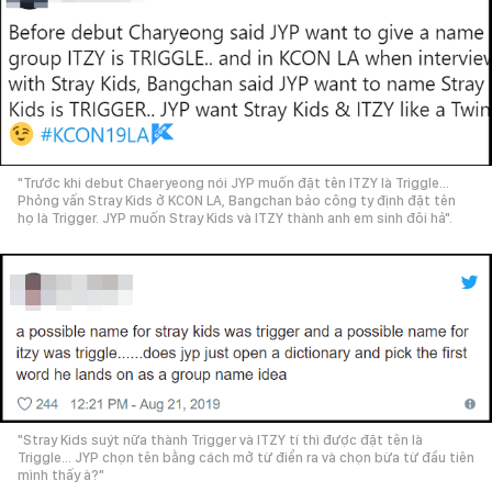
"Trước khi debut Chaeryeong nói JYP muốn đặt tên ITZY là Triggle...
Phỏng vấn Stray Kids ở KCON LA, Bangchan bảo công ty định đặt tên
họ là Trigger. JYP muốn Stray Kids và ITZY thành anh em sinh đôi hả".
"Stray Kids suýt nữa thành Trigger và ITZY tí thì được đặt tên là
Triggle... JYP chọn tên bằng cách mở từ điển ra và chọn bừa từ đầu tiên
mình thấy à?"