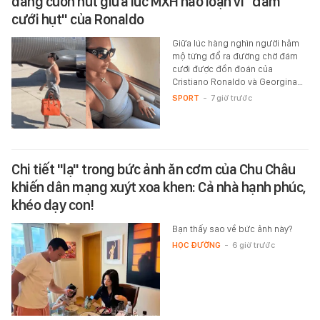
dáng cuốn hút giữa lúc MXH náo loạn vì "đám
cưới hụt" của Ronaldo
Giữa lúc hàng nghìn người hâm
mộ từng đổ ra đường chờ đám
cưới được đồn đoán của
Cristiano Ronaldo và Georgina…
SPORT
-
7 giờ trước
Chi tiết "lạ" trong bức ảnh ăn cơm của Chu Châu
khiến dân mạng xuýt xoa khen: Cả nhà hạnh phúc,
khéo dạy con!
Bạn thấy sao về bức ảnh này?
HỌC ĐƯỜNG
-
6 giờ trước