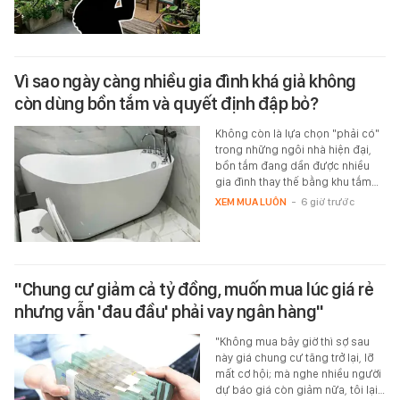
Vì sao ngày càng nhiều gia đình khá giả không
còn dùng bồn tắm và quyết định đập bỏ?
Không còn là lựa chọn "phải có"
trong những ngôi nhà hiện đại,
bồn tắm đang dần được nhiều
gia đình thay thế bằng khu tắm…
XEM MUA LUÔN
-
6 giờ trước
"Chung cư giảm cả tỷ đồng, muốn mua lúc giá rẻ
nhưng vẫn 'đau đầu' phải vay ngân hàng"
"Không mua bây giờ thì sợ sau
này giá chung cư tăng trở lại, lỡ
mất cơ hội; mà nghe nhiều người
dự báo giá còn giảm nữa, tôi lại…