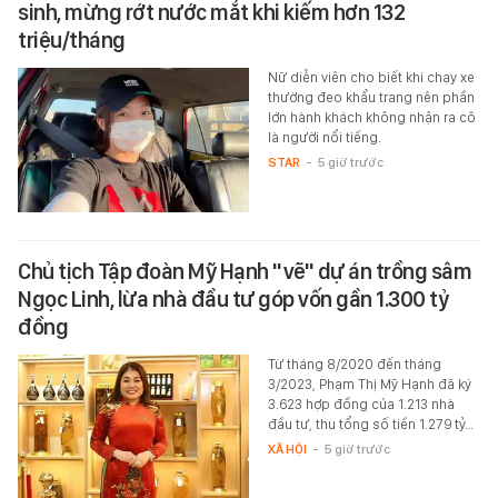
sinh, mừng rớt nước mắt khi kiếm hơn 132
triệu/tháng
Nữ diễn viên cho biết khi chạy xe
thường đeo khẩu trang nên phần
lớn hành khách không nhận ra cô
là người nổi tiếng.
STAR
-
5 giờ trước
Chủ tịch Tập đoàn Mỹ Hạnh "vẽ" dự án trồng sâm
Ngọc Linh, lừa nhà đầu tư góp vốn gần 1.300 tỷ
đồng
Từ tháng 8/2020 đến tháng
3/2023, Phạm Thị Mỹ Hạnh đã ký
3.623 hợp đồng của 1.213 nhà
đầu tư, thu tổng số tiền 1.279 tỷ…
XÃ HỘI
-
5 giờ trước