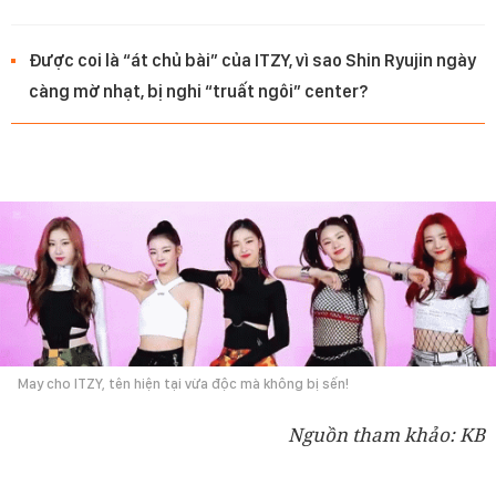
Được coi là “át chủ bài” của ITZY, vì sao Shin Ryujin ngày
càng mờ nhạt, bị nghi “truất ngôi” center?
May cho ITZY, tên hiện tại vừa độc mà không bị sến!
Nguồn tham khảo: KB