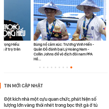
 Trọng Hiếu:
Bùng nổ cảm xúc: Trương Vinh Hiển -
ng ở trọ trên
Quân Đỗ đánh bại Lý Hoàng Nam -
Collin Johns để vô địch đôi nam PPA
Hồ…
TIN MỚI CẬP NHẬT
Đột kích nhà một cựu quan chức, phát hiện số
lượng lớn vàng thỏi nhét trong bọc thịt gà ở tủ