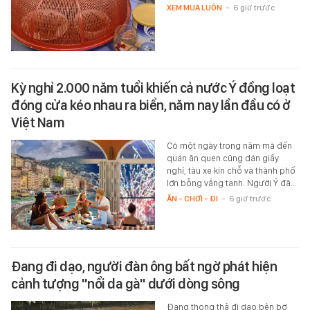
XEM MUA LUÔN
-
6 giờ trước
Kỳ nghỉ 2.000 năm tuổi khiến cả nước Ý đồng loạt
đóng cửa kéo nhau ra biển, năm nay lần đầu có ở
Việt Nam
Có một ngày trong năm mà đến
quán ăn quen cũng dán giấy
nghỉ, tàu xe kín chỗ và thành phố
lớn bỗng vắng tanh. Người Ý đã…
ĂN - CHƠI - ĐI
-
6 giờ trước
Đang đi dạo, người đàn ông bất ngờ phát hiện
cảnh tượng "nổi da gà" dưới dòng sông
Đang thong thả đi dạo bên bờ