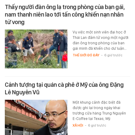
Thấy người đàn ông lạ trong phòng của bạn gái,
nam thanh niên lao tới tấn công khiến nạn nhân
tử vong
Vụ việc một sinh viên đại học ở
Thái Lan đâm tử vong một người
đàn ông trong phòng của bạn
gái mình đã khiến cho dư luận…
THẾ GIỚI ĐÓ ĐÂY
-
6 giờ trước
Cảnh tượng tại quán cà phê ở Mỹ của ông Đặng
Lê Nguyên Vũ
Một khung cảnh đặc biệt đã
được ghi lại trong ngày khai
trương cửa hàng Trung Nguyên
E-Coffee tại Texas, Mỹ.
XÃ HỘI
-
6 giờ trước