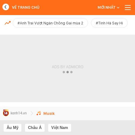
VỀ TRANG CHỦ
MỚI NHẤT
MỚI NHẤT
#Anh Trai Vượt Ngàn Chông Gai mùa 2
#Tinh Hà Say Hi
Xem thêm
Musik
Âu Mỹ
Châu Á
Việt Nam