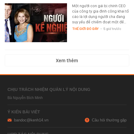
Một người con gái bị chính CEO
của công ty gia đình công khai tố
cáo là lợi dụng người cha đang
suy yếu để chiếm đoạt một đế…
THẾ GIỚI ĐÓ ĐÂY
-
5 giờ trước
Xem thêm
CHỊU TRÁCH NHIỆM QUẢN LÝ NỘI DUNG
Bà Nguyễn Bích Minh
Ý KIẾN BÀI VIẾT
bandoc@kenh14.vn
Câu hỏi thường gặp