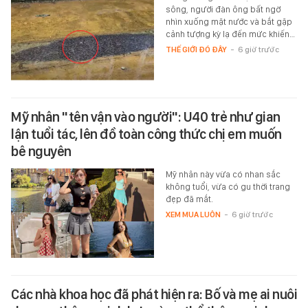
sông, người đàn ông bất ngờ
nhìn xuống mặt nước và bắt gặp
cảnh tượng kỳ lạ đến mức khiến…
THẾ GIỚI ĐÓ ĐÂY
-
6 giờ trước
Mỹ nhân "tên vận vào người": U40 trẻ như gian
lận tuổi tác, lên đồ toàn công thức chị em muốn
bê nguyên
Mỹ nhân này vừa có nhan sắc
không tuổi, vừa có gu thời trang
đẹp đã mắt.
XEM MUA LUÔN
-
6 giờ trước
Các nhà khoa học đã phát hiện ra: Bố và mẹ ai nuôi