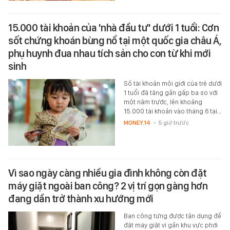
15.000 tài khoản của 'nhà đầu tư' dưới 1 tuổi: Cơn
sốt chứng khoán bùng nổ tại một quốc gia châu Á,
phụ huynh đua nhau tích sản cho con từ khi mới
sinh
Số tài khoản môi giới của trẻ dưới
1 tuổi đã tăng gần gấp ba so với
một năm trước, lên khoảng
15.000 tài khoản vào tháng 6 tại…
MONEY.14
-
5 giờ trước
Vì sao ngày càng nhiều gia đình không còn đặt
máy giặt ngoài ban công? 2 vị trí gọn gàng hơn
đang dần trở thành xu hướng mới
Ban công từng được tận dụng để
đặt máy giặt vì gần khu vực phơi