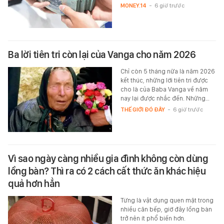
MONEY.14
-
6 giờ trước
Ba lời tiên tri còn lại của Vanga cho năm 2026
Chỉ còn 5 tháng nữa là năm 2026
kết thúc, những lời tiên tri được
cho là của Baba Vanga về năm
nay lại được nhắc đến. Những…
THẾ GIỚI ĐÓ ĐÂY
-
6 giờ trước
Vì sao ngày càng nhiều gia đình không còn dùng
lồng bàn? Thì ra có 2 cách cất thức ăn khác hiệu
quả hơn hẳn
Từng là vật dụng quen mặt trong
nhiều căn bếp, giờ đây lồng bàn
trở nên ít phổ biến hơn.