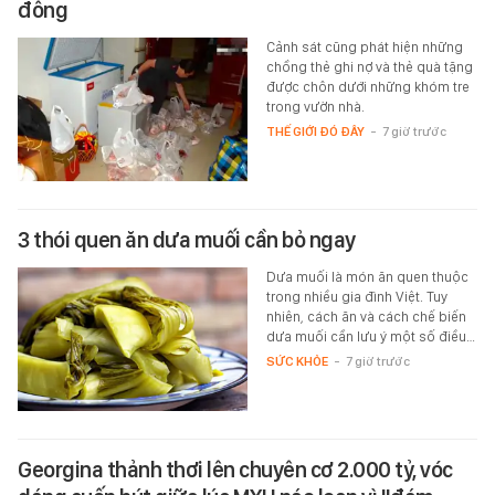
đông
Cảnh sát cũng phát hiện những
chồng thẻ ghi nợ và thẻ quà tặng
được chôn dưới những khóm tre
trong vườn nhà.
THẾ GIỚI ĐÓ ĐÂY
-
7 giờ trước
3 thói quen ăn dưa muối cần bỏ ngay
Dưa muối là món ăn quen thuộc
trong nhiều gia đình Việt. Tuy
nhiên, cách ăn và cách chế biến
dưa muối cần lưu ý một số điều…
SỨC KHỎE
-
7 giờ trước
Georgina thảnh thơi lên chuyên cơ 2.000 tỷ, vóc