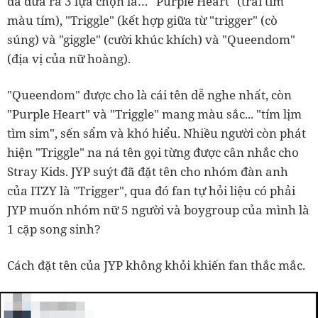
đã đưa ra 3 lựa chọn là… "Purple Heart" (trái tim
màu tím), "Triggle" (kết hợp giữa từ "trigger" (cò
súng) và "giggle" (cười khúc khích) và "Queendom"
(địa vị của nữ hoàng).
"Queendom" được cho là cái tên dễ nghe nhất, còn
"Purple Heart" và "Triggle" mang màu sắc... "tím lịm
tìm sim", sến sẩm và khó hiểu. Nhiều người còn phát
hiện "Triggle" na ná tên gọi từng được cân nhắc cho
Stray Kids. JYP suýt đã đặt tên cho nhóm đàn anh
của ITZY là "Trigger", qua đó fan tự hỏi liệu có phải
JYP muốn nhóm nữ 5 người và boygroup của mình là
1 cặp song sinh?
Cách đặt tên của JYP không khỏi khiến fan thắc mắc.