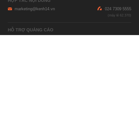
HỢP TÁC NỘI DUNG
marketing@kenh14.vn
024 7309 5555
HỖ TRỢ QUẢNG CÁO
giaitrixahoi@admicro.vn
02473007108
TRỤ SỞ HÀ NỘI
Tầng 21, Tòa nhà Center Building, Hapulico Complex, Số 01, phố
Nguyễn Huy Tưởng, phường Thanh Xuân, thành phố Hà Nội
TRỤ SỞ TP.HỒ CHÍ MINH
Tầng 4, Tòa nhà 123, số 127 Võ Văn Tần, Phường Xuân Hòa, TPHCM
Giấy phép thiết lập trang thông tin điện tử tổng hợp trên mạng số
2215/GP-TTĐT do Sở Thông tin và Truyền thông Hà Nội cấp ngày 10
tháng 4 năm 2019
© Copyright 2007 - 2026 – Công ty Cổ phần VCCorp