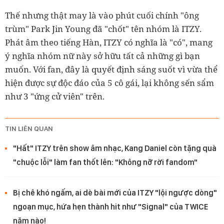
Thế nhưng thật may là vào phút cuối chính "ông
trùm" Park Jin Young đã "chốt" tên nhóm là ITZY.
Phát âm theo tiếng Hàn, ITZY có nghĩa là "có", mang
ý nghĩa nhóm nữ này sở hữu tất cả những gì bạn
muốn. Với fan, đây là quyết định sáng suốt vì vừa thể
hiện được sự độc đáo của 5 cô gái, lại không sến sẩm
như 3 "ứng cử viên" trên.
TIN LIÊN QUAN
"Hất" ITZY trên show âm nhạc, Kang Daniel còn tặng quà
"chuộc lỗi" làm fan thốt lên: "Không nỡ rời fandom"
Bị chê khó ngấm, ai dè bài mới của ITZY "lội ngược dòng"
ngoạn mục, hứa hẹn thành hit như "Signal" của TWICE
năm nào!