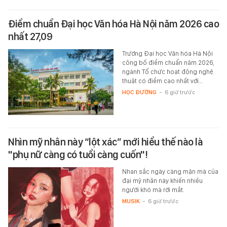
Điểm chuẩn Đại học Văn hóa Hà Nội năm 2026 cao
nhất 27,09
Trường Đại học Văn hóa Hà Nội
công bố điểm chuẩn năm 2026,
ngành Tổ chức hoạt động nghệ
thuật có điểm cao nhất với…
HỌC ĐƯỜNG
-
6 giờ trước
Nhìn mỹ nhân này “lột xác” mới hiểu thế nào là
"phụ nữ càng có tuổi càng cuốn"!
Nhan sắc ngày càng mặn mà của
đại mỹ nhân này khiến nhiều
người khó mà rời mắt.
MUSIK
-
6 giờ trước