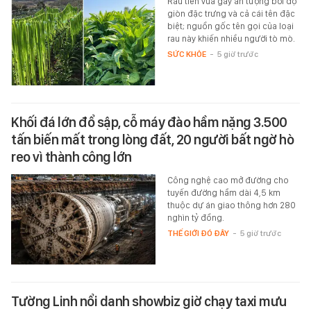
Rau tiến vua gây ấn tượng bởi độ
giòn đặc trưng và cả cái tên đặc
biệt; nguồn gốc tên gọi của loại
rau này khiến nhiều người tò mò.
SỨC KHỎE
-
5 giờ trước
Khối đá lớn đổ sập, cỗ máy đào hầm nặng 3.500
tấn biến mất trong lòng đất, 20 người bất ngờ hò
reo vì thành công lớn
Công nghệ cao mở đường cho
tuyến đường hầm dài 4,5 km
thuộc dự án giao thông hơn 280
nghìn tỷ đồng.
THẾ GIỚI ĐÓ ĐÂY
-
5 giờ trước
Tường Linh nổi danh showbiz giờ chạy taxi mưu