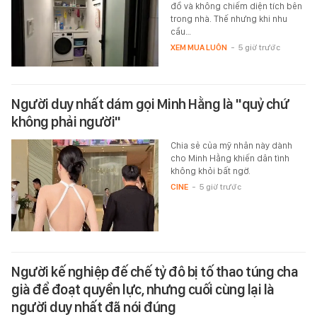
đồ và không chiếm diện tích bên
trong nhà. Thế nhưng khi nhu
cầu…
XEM MUA LUÔN
-
5 giờ trước
Người duy nhất dám gọi Minh Hằng là "quỷ chứ
không phải người"
Chia sẻ của mỹ nhân này dành
cho Minh Hằng khiến dân tình
không khỏi bất ngờ.
CINE
-
5 giờ trước
Người kế nghiệp đế chế tỷ đô bị tố thao túng cha
già để đoạt quyền lực, nhưng cuối cùng lại là
người duy nhất đã nói đúng