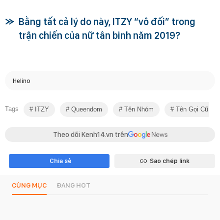
Bằng tất cả lý do này, ITZY “vô đối” trong
trận chiến của nữ tân binh năm 2019?
Helino
Tags
ITZY
Queendom
Tên Nhóm
Tên Gọi Cũ Củ
Theo dõi Kenh14.vn trên
Chia sẻ
Sao chép link
CÙNG MỤC
ĐANG HOT