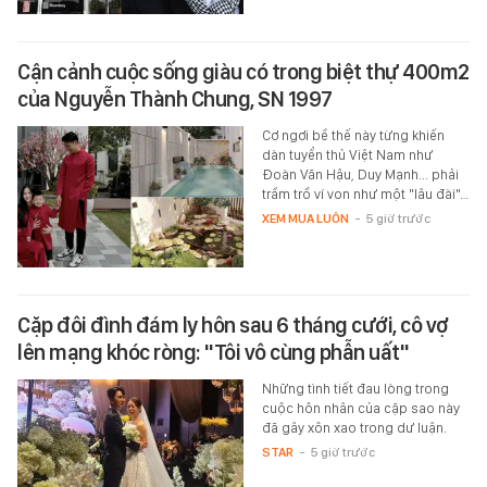
Cận cảnh cuộc sống giàu có trong biệt thự 400m2
của Nguyễn Thành Chung, SN 1997
Cơ ngơi bề thế này từng khiến
dàn tuyển thủ Việt Nam như
Đoàn Văn Hậu, Duy Mạnh... phải
trầm trồ ví von như một "lâu đài"…
XEM MUA LUÔN
-
5 giờ trước
Cặp đôi đình đám ly hôn sau 6 tháng cưới, cô vợ
lên mạng khóc ròng: "Tôi vô cùng phẫn uất"
Những tình tiết đau lòng trong
cuộc hôn nhân của cặp sao này
đã gây xôn xao trong dư luận.
STAR
-
5 giờ trước