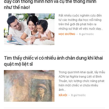
dạy con thông minh hơn và cụ thể thông minh
như thế nào!
Rất nhiều cuộc nghiên cứu đến
từ các trường đại học nổi tiếng
trên thế giới đã phát hiện ra
những sự thật về việc nuôi dạy…
HỌC ĐƯỜNG
-
6 giờ trước
Tìm thấy chiếc ví có nhiều ảnh chân dung khi khai
quật mộ liệt sĩ
Trong quá trình khai quật, lấy mẫu
ADN tại Nghĩa trang Liệt sĩ Bình
Thuận, lực lượng chức năng phát
hiện một chiếc ví chứa nhiều
ảnh…
XÃ HỘI
-
6 giờ trước