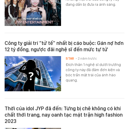
đang dần bị đưa ra ánh sáng.
Công ty giải trí “tử tế” nhất bị cáo buộc: Gán nợ hơn
12 tỷ đồng, ngược đãi nghệ sĩ đến mức tự tử
STAR
- 2 năm trước
Đích thân 1 nghệ sĩ dưới trướng
công ty này đã đâm đơn kiện và
bóc trần mặt trái của ánh hào
quang.
Thời của idol JYP đã đến: Từng bị chê không có khí
chất thời trang, nay oanh tạc mặt trận high fashion
2023