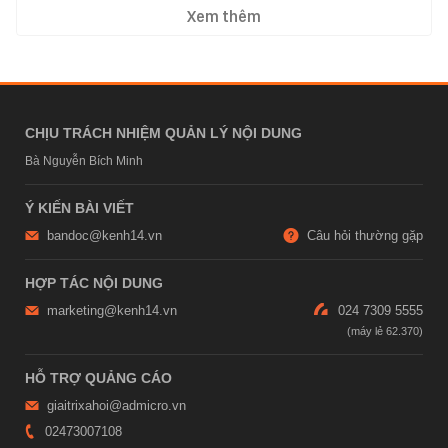
Xem thêm
CHỊU TRÁCH NHIỆM QUẢN LÝ NỘI DUNG
Bà Nguyễn Bích Minh
Ý KIẾN BÀI VIẾT
bandoc@kenh14.vn
Câu hỏi thường gặp
HỢP TÁC NỘI DUNG
marketing@kenh14.vn
024 7309 5555
HỖ TRỢ QUẢNG CÁO
giaitrixahoi@admicro.vn
02473007108