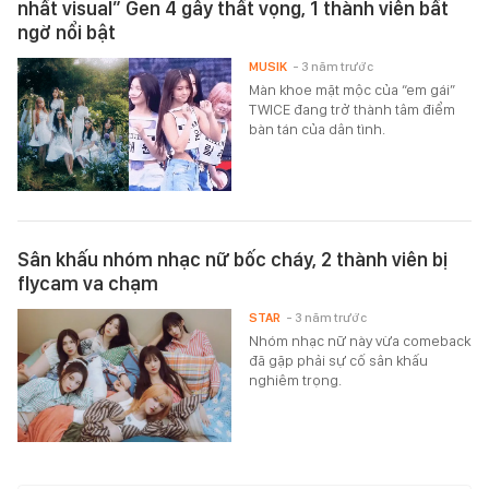
nhất visual” Gen 4 gây thất vọng, 1 thành viên bất
ngờ nổi bật
MUSIK
- 3 năm trước
Màn khoe mặt mộc của “em gái”
TWICE đang trở thành tâm điểm
bàn tán của dân tình.
Sân khấu nhóm nhạc nữ bốc cháy, 2 thành viên bị
flycam va chạm
STAR
- 3 năm trước
Nhóm nhạc nữ này vừa comeback
đã gặp phải sự cố sân khấu
nghiêm trọng.