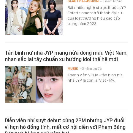
BEAUTY & FASHION
- 3 năm trước
Rất nhiều nghệ sĩ trực thuộc JYP
Entertainment trở thành đại sứ
của loạt thương hiệu cao cấp
trong năm 2023.
Tân binh nữ nhà JYP mang nửa dòng máu Việt Nam,
nhan sắc lai tây chuẩn xu hướng idol thế hệ mới
MUSIK
- 3 năm trước
Thành viên VCHA - tân binh nữ
nhà JYP là con lai Việt - Mỹ.
Diễn viên nhí suýt debut cùng 2PM nhưng JYP đuổi
vì hẹn hò đồng tính, mất cơ hội diễn với Phạm Băng