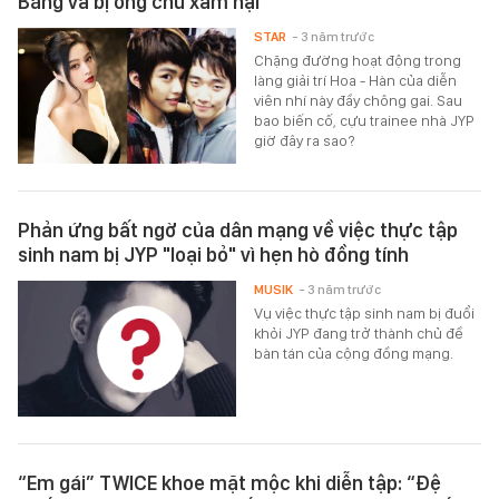
Băng và bị ông chủ xâm hại
STAR
- 3 năm trước
Chặng đường hoạt động trong
làng giải trí Hoa - Hàn của diễn
viên nhí này đầy chông gai. Sau
bao biến cố, cựu trainee nhà JYP
giờ đây ra sao?
Phản ứng bất ngờ của dân mạng về việc thực tập
sinh nam bị JYP "loại bỏ" vì hẹn hò đồng tính
MUSIK
- 3 năm trước
Vụ việc thực tập sinh nam bị đuổi
khỏi JYP đang trở thành chủ đề
bàn tán của cộng đồng mạng.
“Em gái” TWICE khoe mặt mộc khi diễn tập: “Đệ