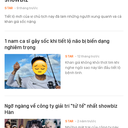
STAR
- 9 tháng trước
Tiết lộ mới của vị chủ tịch này đã làm những người xung quanh và cả
khán giả sốc nặng.
1 nam ca sĩ gây sốc khi tiết lộ não bị biến dạng
nghiêm trọng
STAR
- 12 tháng trước
Khán giả không khỏi thót tim khi
nghe ngôi sao này lần đầu tiết lộ
bệnh tình.
Ngỡ ngàng về công ty giải trí "tử tế" nhất showbiz
Hàn
STAR
- 2 năm trước
Những mặt trái của công ty này