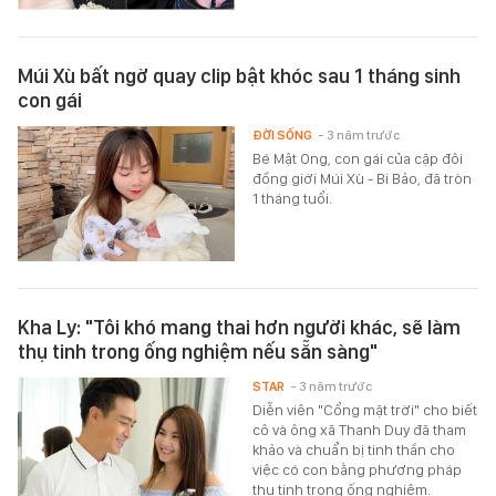
Múi Xù bất ngờ quay clip bật khóc sau 1 tháng sinh
con gái
ĐỜI SỐNG
- 3 năm trước
Bé Mật Ong, con gái của cặp đôi
đồng giới Múi Xù - Bi Bảo, đã tròn
1 tháng tuổi.
Kha Ly: "Tôi khó mang thai hơn người khác, sẽ làm
thụ tinh trong ống nghiệm nếu sẵn sàng"
STAR
- 3 năm trước
Diễn viên "Cổng mặt trời" cho biết
cô và ông xã Thanh Duy đã tham
khảo và chuẩn bị tinh thần cho
việc có con bằng phương pháp
thụ tinh trong ống nghiệm.