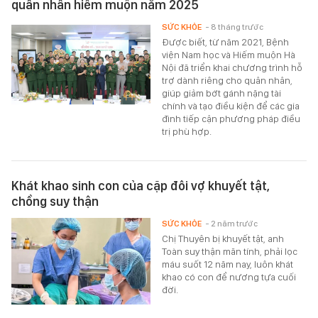
quân nhân hiếm muộn năm 2025
SỨC KHỎE
- 8 tháng trước
Được biết, từ năm 2021, Bệnh
viện Nam học và Hiếm muộn Hà
Nội đã triển khai chương trình hỗ
trợ dành riêng cho quân nhân,
giúp giảm bớt gánh nặng tài
chính và tạo điều kiện để các gia
đình tiếp cận phương pháp điều
trị phù hợp.
Khát khao sinh con của cặp đôi vợ khuyết tật,
chồng suy thận
SỨC KHỎE
- 2 năm trước
Chị Thuyên bị khuyết tật, anh
Toàn suy thận mãn tính, phải lọc
máu suốt 12 năm nay, luôn khát
khao có con để nương tựa cuối
đời.