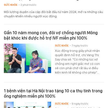
SỨC KHỎE
- 2 phút trước
Mối lương duyên của cặp đôi bắt đầu từ năm 2024, mở ra những câu
chuyện khiến nhiều người xúc động.
Gần 10 năm mong con, đôi vợ chồng người Mông
bật khóc khi được hỗ trợ IVF miễn phí 100%
SỨC KHỎE
- 7 ngày trước
Xúc động trong giây phút nhận
quyết định hỗ trợ, chị Vàng Thị
Say chia sẻ: "Có những lúc vợ
chồng em nghĩ giấc mơ có con
sẽ còn phải chờ rất lâu vì điều
kiện kinh tế không cho phép"...
1 bệnh viện tại Hà Nội trao tặng 10 ca thụ tinh trong
ống nghiệm miễn phí 100%
SỨC KHỎE
- 9 ngày trước