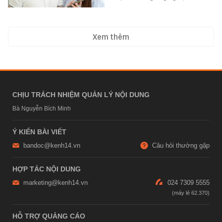
Xem thêm
CHỊU TRÁCH NHIỆM QUẢN LÝ NỘI DUNG
Bà Nguyễn Bích Minh
Ý KIẾN BÀI VIẾT
bandoc@kenh14.vn
Câu hỏi thường gặp
HỢP TÁC NỘI DUNG
marketing@kenh14.vn
024 7309 5555
HỖ TRỢ QUẢNG CÁO