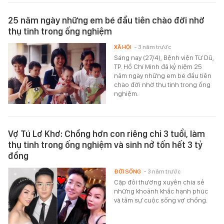
25 năm ngày những em bé đầu tiên chào đời nhờ
thụ tinh trong ống nghiệm
XÃ HỘI
- 3 năm trước
Sáng nay (27/4), Bệnh viện Từ Dũ,
TP. Hồ Chí Minh đã kỷ niệm 25
năm ngày những em bé đầu tiên
chào đời nhờ thụ tinh trong ống
nghiệm.
Vợ Tú Lơ Khơ: Chồng hơn con riêng chỉ 3 tuổi, làm
thụ tinh trong ống nghiệm và sinh nở tốn hết 3 tỷ
đồng
ĐỜI SỐNG
- 3 năm trước
Cặp đôi thường xuyên chia sẻ
những khoảnh khắc hạnh phúc
và tâm sự cuộc sống vợ chồng.