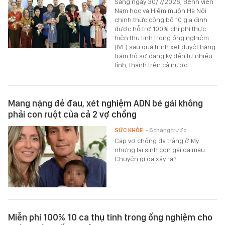
Sáng ngày 30/7/2026, Bệnh viện
Nam học và Hiếm muộn Hà Nội
chính thức công bố 10 gia đình
được hỗ trợ 100% chi phí thực
hiện thụ tinh trong ống nghiệm
(IVF) sau quá trình xét duyệt hàng
trăm hồ sơ đăng ký đến từ nhiều
tỉnh, thành trên cả nước.
Mang nặng đẻ đau, xét nghiệm ADN bé gái không
phải con ruột của cả 2 vợ chồng
SỨC KHỎE
- 6 tháng trước
Cặp vợ chồng da trắng ở Mỹ
nhưng lại sinh con gái da màu.
Chuyện gì đã xảy ra?
Miễn phí 100% 10 ca thụ tinh trong ống nghiệm cho