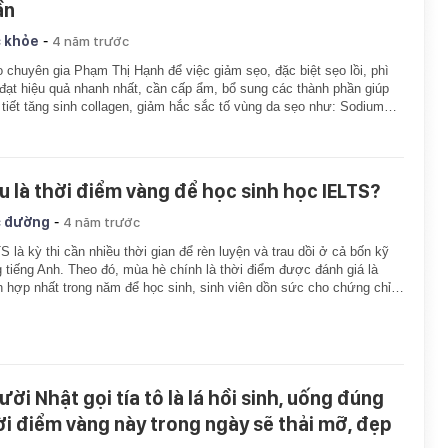
ần
-
 khỏe
4 năm trước
 chuyên gia Phạm Thị Hạnh để việc giảm sẹo, đặc biệt sẹo lồi, phì
 đạt hiệu quả nhanh nhất, cần cấp ẩm, bổ sung các thành phần giúp
 tiết tăng sinh collagen, giảm hắc sắc tố vùng da sẹo như: Sodium…
u là thời điểm vàng để học sinh học IELTS?
-
 đường
4 năm trước
S là kỳ thi cần nhiều thời gian để rèn luyện và trau dồi ở cả bốn kỹ
 tiếng Anh. Theo đó, mùa hè chính là thời điểm được đánh giá là
h hợp nhất trong năm để học sinh, sinh viên dồn sức cho chứng chỉ…
ười Nhật gọi tía tô là lá hồi sinh, uống đúng
ời điểm vàng này trong ngày sẽ thải mỡ, đẹp