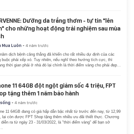
RVENNE: Dưỡng da trắng thơm - tự tin "lên
ch" cho những hoạt động trải nghiệm sau mùa
ch
-
 Mua Luôn
4 năm trước
năm dịch bệnh căng thẳng đã khiến cho rất nhiều dự định của các
 buộc phải xếp xó. Tuy nhiên, nếu nghĩ theo hướng tích cực, thì
ng thời gian phải ở nhà đó lại chính là thời điểm vàng cho phái đẹp…
hone 11 64GB đột ngột giảm sốc 4 triệu, FPT
op tặng thêm 1 năm bảo hành
-
 sống
4 năm trước
ne 11 64GB đang có giá hấp dẫn bậc nhất từ trước đến nay, từ 12,99
u, lại còn được FPT Shop tặng thêm nhiều ưu đãi thiết thực. Chương
h diễn ra từ ngày 23 - 31/03/2022, là "thời điểm vàng" để bạn sở
u…