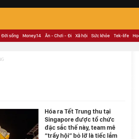
Đời sống
Money.14
Ăn - Chơi - Đi
Xã hội
Sức khỏe
Tek-life
Họ
NG
Hóa ra Tết Trung thu tại
Singapore được tổ chức
đặc sắc thế này, team mê
“trẩy hội” bỏ lỡ là tiếc lắm