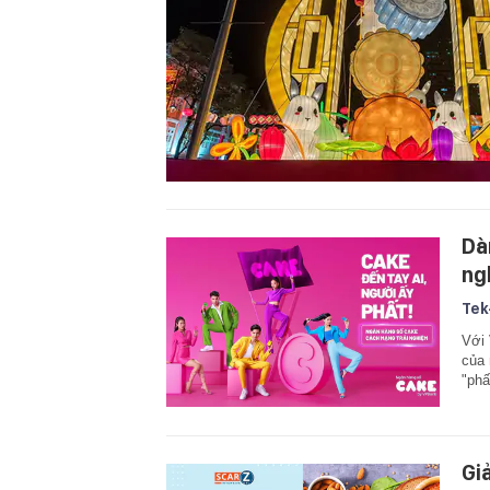
Dà
ng
Tek
Với 
của 
"phấ
Gi