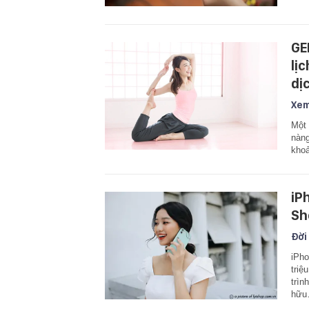
GE
lị
dị
Xem
Một 
nàng
khoả
iP
Sh
Đời
iPho
triệ
trìn
hữ