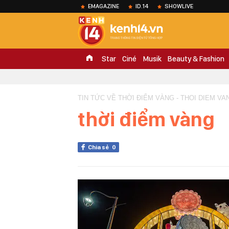
EMAGAZINE
ID.14
SHOWLIVE
Star
Ciné
Musik
Beauty & Fashion
TIN TỨC VỀ THỜI ĐIỂM VÀNG - THOI DIEM VA
thời điểm vàng
Chia sẻ
0