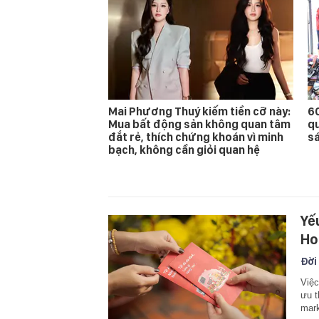
Mai Phương Thuý kiếm tiền cỡ này:
60
Mua bất động sản không quan tâm
qu
đắt rẻ, thích chứng khoán vì minh
s
bạch, không cần giỏi quan hệ
Yế
Ho
Đời
Việc
ưu t
mark