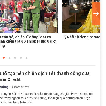
 cán bộ, chiến sĩ đồng loạt ra
Lý Nhã Kỳ đang ra sao?
ân kiểm tra 86 shipper lúc 6 giờ
áng
u tố tạo nên chiến dịch Tết thành công của
me Credit
-
 sống
4 năm trước
 chuyển đổi số và sự thấu hiểu khách hàng đã giúp Home Credit có
hế trong ngành tài chính tiêu dùng, thể hiện qua những chiến lược
eting bài bản, hiệu quả.