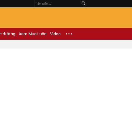
c đường
Xem Mua Luôn
Video