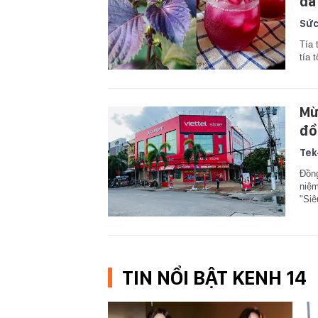
da
Sức
Tía 
tía 
Mừn
đồ
Tek
Đồng
niệm
"Siê
TIN NỔI BẬT KENH 14