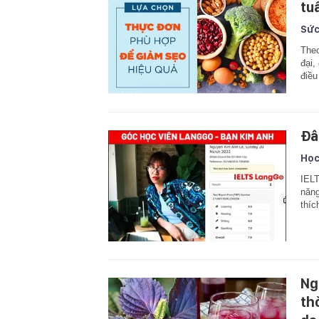
tu
Sức
Theo
đại,
điều
Đâ
Học
IELT
năng
thíc
Ng
th