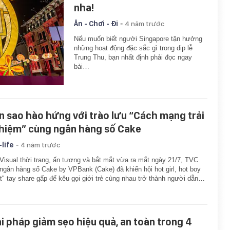
nha!
-
Ăn - Chơi - Đi
4 năm trước
Nếu muốn biết người Singapore tận hưởng
những hoạt động đặc sắc gì trong dịp lễ
Trung Thu, bạn nhất định phải đọc ngay
bài…
n sao hào hứng với trào lưu “Cách mạng trải
hiệm” cùng ngân hàng số Cake
-
-life
4 năm trước
Visual thời trang, ấn tượng và bắt mắt vừa ra mắt ngày 21/7, TVC
ngân hàng số Cake by VPBank (Cake) đã khiến hội hot girl, hot boy
t" tay share gấp để kêu gọi giới trẻ cùng nhau trở thành người dẫn…
ải pháp giảm sẹo hiệu quả, an toàn trong 4