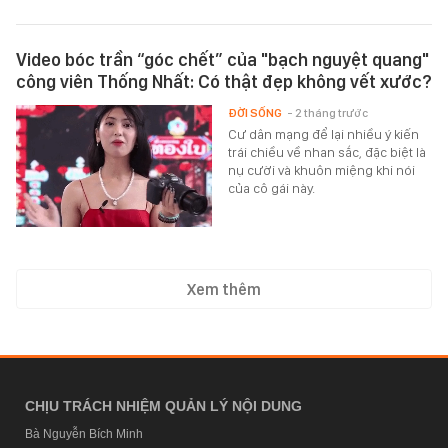
Video bóc trần “góc chết” của "bạch nguyệt quang"
công viên Thống Nhất: Có thật đẹp không vết xước?
ĐỜI SỐNG
- 2 tháng trước
Cư dân mạng để lại nhiều ý kiến
trái chiều về nhan sắc, đặc biệt là
nụ cười và khuôn miệng khi nói
của cô gái này.
Xem thêm
CHỊU TRÁCH NHIỆM QUẢN LÝ NỘI DUNG
Bà Nguyễn Bích Minh