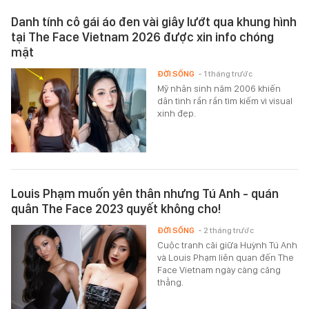
Danh tính cô gái áo đen vài giây lướt qua khung hình
tại The Face Vietnam 2026 được xin info chóng
mặt
ĐỜI SỐNG
- 1 tháng trước
Mỹ nhân sinh năm 2006 khiến
dân tình rần rần tìm kiếm vì visual
xinh đẹp.
Louis Phạm muốn yên thân nhưng Tú Anh - quán
quân The Face 2023 quyết không cho!
ĐỜI SỐNG
- 2 tháng trước
Cuộc tranh cãi giữa Huỳnh Tú Anh
và Louis Phạm liên quan đến The
Face Vietnam ngày càng căng
thẳng.