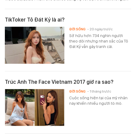
TikToker Tô Đát Kỷ là ai?
ĐỜI SỐNG
- 20 ngày trước
Sở hữu hơn 734 nghìn người
theo dõi nhưng nhan sắc của Tô
Đát Kỷ vẫn gây tranh cãi.
Trúc Anh The Face Vietnam 2017 giờ ra sao?
ĐỜI SỐNG
- 1 tháng trước
Cuộc sống hiện tại của mỹ nhân
này khiến nhiều người tò mò.