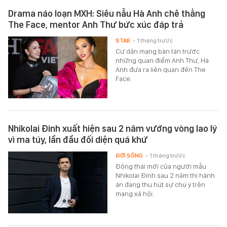
Drama náo loạn MXH: Siêu nẫu Hà Anh chê thẳng
The Face, mentor Anh Thư bức xúc đáp trả
STAR
- 1 tháng trước
Cư dân mạng bàn tán trước
những quan điểm Anh Thư, Hà
Anh đưa ra liên quan đến The
Face.
Nhikolai Đinh xuất hiện sau 2 năm vướng vòng lao lý
vì ma túy, lần đầu đối diện quá khứ
ĐỜI SỐNG
- 1 tháng trước
Động thái mới của người mẫu
Nhikolai Đinh sau 2 năm thi hành
án đang thu hút sự chú ý trên
mạng xã hội.