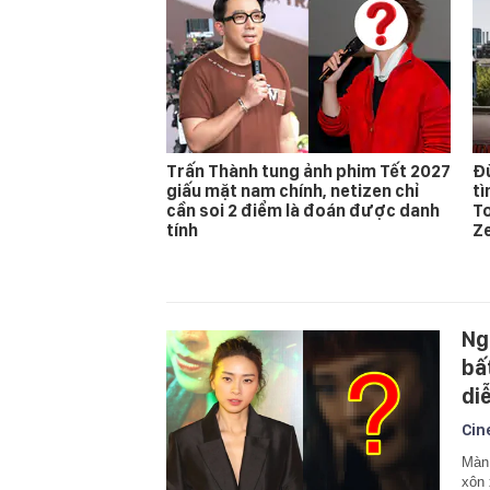
Trấn Thành tung ảnh phim Tết 2027
Đừ
giấu mặt nam chính, netizen chỉ
t
cần soi 2 điểm là đoán được danh
T
tính
Z
Ng
bấ
di
Cin
Màn 
xôn 