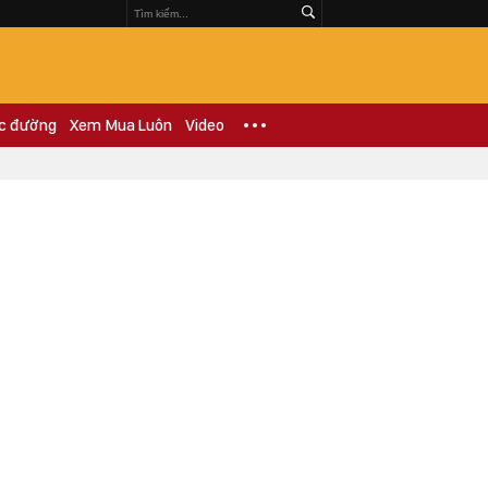
c đường
Xem Mua Luôn
Video