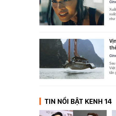
Cin
Xuất
xuất
như 
Vị
th
Cin
Sau 
Việt
tấn 
TIN NỔI BẬT KENH 14