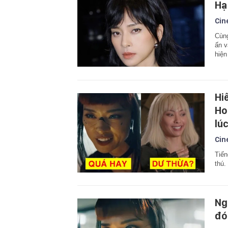
Hạ
Cin
Cùng
ấn v
hiện
Hi
Ho
lú
Cin
Tiến
thú.
Ng
đó