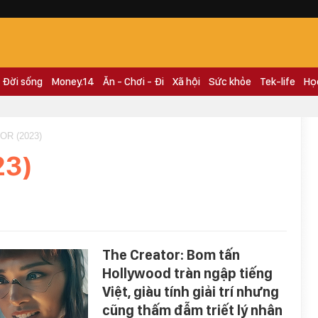
Đời sống
Money.14
Ăn - Chơi - Đi
Xã hội
Sức khỏe
Tek-life
Họ
OR (2023)
23)
The Creator: Bom tấn
Hollywood tràn ngập tiếng
Việt, giàu tính giải trí nhưng
cũng thấm đẫm triết lý nhân