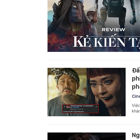
Đấ
ph
ph
Cin
Việc
khán
Ng