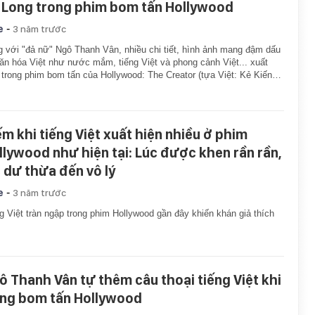
 Long trong phim bom tấn Hollywood
-
e
3 năm trước
 với "đả nữ" Ngô Thanh Vân, nhiều chi tiết, hình ảnh mang đậm dấu
ăn hóa Việt như nước mắm, tiếng Việt và phong cảnh Việt... xuất
 trong phim bom tấn của Hollywood: The Creator (tựa Việt: Kẻ Kiến…
ếm khi tiếng Việt xuất hiện nhiều ở phim
llywood như hiện tại: Lúc được khen rần rần,
c dư thừa đến vô lý
-
e
3 năm trước
g Việt tràn ngập trong phim Hollywood gần đây khiến khán giả thích
ô Thanh Vân tự thêm câu thoại tiếng Việt khi
ng bom tấn Hollywood