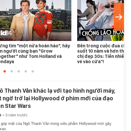
ng tìm "một nửa hoàn hảo", hãy
Bên trong cuộc đua chốn
ìm người cùng bạn "Grow
suốt 10 năm và hơn thế n
ogether" như Tom Holland và
chị đẹp 30s: Tiền nhiều c
endaya
vé vào cửa”!
ô Thanh Vân khác lạ với tạo hình người máy,
t ngờ trở lại Hollywood ở phim mới của đạo
ễn Star Wars
-
e
3 năm trước
góp mặt của Ngô Thanh Vân trong siêu phẩm Hollywood mới gây
xao.