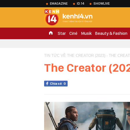
EMAGAZINE
ID.14
SHOWLIVE
Star
Ciné
Musik
Beauty & Fashion
TIN TỨC VỀ THE CREATOR (2023) - THE CREAT
The Creator (20
Chia sẻ
0