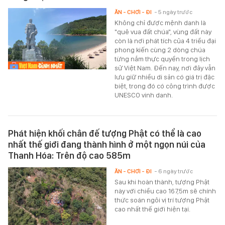
ĂN - CHƠI - ĐI
- 5 ngày trước
Không chỉ được mệnh danh là
"quê vua đất chúa", vùng đất này
còn là nơi phát tích của 4 triều đại
phong kiến cùng 2 dòng chúa
từng nắm thực quyền trong lịch
sử Việt Nam. Đến nay, nơi đây vẫn
lưu giữ nhiều di sản có giá trị đặc
biệt, trong đó có công trình được
UNESCO vinh danh.
Phát hiện khối chân đế tượng Phật có thể là cao
nhất thế giới đang thành hình ở một ngọn núi của
Thanh Hóa: Trên độ cao 585m
ĂN - CHƠI - ĐI
- 6 ngày trước
Sau khi hoàn thành, tượng Phật
này với chiều cao 167,5m sẽ chính
thức soán ngôi vị trí tượng Phật
cao nhất thế giới hiện tại.