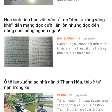
Học sinh tiểu học viết văn tả mẹ "đen sì, răng vàng
khè", dân mạng đọc cười lăn lộn nhưng đọc đến
dòng cuối bỗng nghẹn ngào!
HỌC ĐƯỜNG
- 15 ngày trước
Cách dùng từ chân thật đến mức
khiến chính nhân vật chính cũng
phải "cười ra nước mắt".
Ô tô lao xuống ao nhà dân ở Thanh Hóa, tài xế tử
nạn trong xe
XÃ HỘI
- 18 ngày trước
Tai nạn giao thông xảy ra vào rạng
sáng 21/7 tại xã Thiệu Hóa (tỉnh
Thanh Hóa) khi chiếc ô tô đang