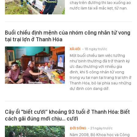
chạy trên đường thì lao xuống ao
nước làm tài xế mắc kẹt, tử nạn.
Buổi chiều định mệnh của nhóm công nhân tử vong
tại trại lợn ở Thanh Hóa
XÃ HỘI
- 18 ngày trước
Một buổi chiều làm việc tưởng
như bình thường đã trở thành ký
ức đau thương với nhiều gia
đình, khi 5 công nhân tử vong
trong vụ tai nạn tại trang trại lợn ở
Thanh Hóa, bỏ lại phía sau những
dự định còn dang dở.
Cây ổi "biết cười” khoảng 93 tuổi ở Thanh Hóa: Biết
cách gãi đúng mới chịu... cười
ĐỜI SỐNG
- 21 ngày trước
Năm 2008, Bộ Khoa học và Công