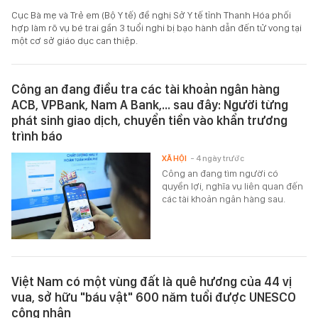
Cục Bà mẹ và Trẻ em (Bộ Y tế) đề nghị Sở Y tế tỉnh Thanh Hóa phối
hợp làm rõ vụ bé trai gần 3 tuổi nghi bị bạo hành dẫn đến tử vong tại
một cơ sở giáo dục can thiệp.
Công an đang điều tra các tài khoản ngân hàng
ACB, VPBank, Nam A Bank,... sau đây: Người từng
phát sinh giao dịch, chuyển tiền vào khẩn trương
trình báo
XÃ HỘI
- 4 ngày trước
Công an đang tìm người có
quyền lợi, nghĩa vụ liên quan đến
các tài khoản ngân hàng sau.
Việt Nam có một vùng đất là quê hương của 44 vị
vua, sở hữu "báu vật" 600 năm tuổi được UNESCO
công nhận