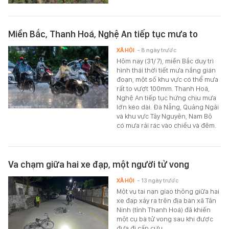
Miền Bắc, Thanh Hoá, Nghệ An tiếp tục mưa to
XÃ HỘI
- 8 ngày trước
Hôm nay (31/7), miền Bắc duy trì
hình thái thời tiết mưa nắng gián
đoạn, một số khu vực có thể mưa
rất to vượt 100mm. Thanh Hoá,
Nghệ An tiếp tục hứng chịu mưa
lớn kéo dài. Đà Nẵng, Quảng Ngãi
và khu vực Tây Nguyên, Nam Bộ
có mưa rải rác vào chiều và đêm.
Va chạm giữa hai xe đạp, một người tử vong
XÃ HỘI
- 13 ngày trước
Một vụ tai nạn giao thông giữa hai
xe đạp xảy ra trên địa bàn xã Tân
Ninh (tỉnh Thanh Hoá) đã khiến
một cụ bà tử vong sau khi được
đưa đi cấp cứu.