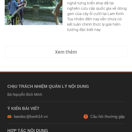
nghệ từng triển khai đề tài
nghiên cứu cấp quốc gia về dòng
gen của cây ổi cười tại Lam Kinh.
Tuy nhiên đến nay vẫn chưa có
kết luận chính thức lý giải hiện
tượng đặc biệt này.
Xem thêm
CHỊU TRÁCH NHIỆM QUẢN LÝ NỘI DUNG
Bà Nguyễn Bích Minh
Ý KIẾN BÀI VIẾT
bandoc@kenh14.vn
Câu hỏi thường gặp
HỢP TÁC NỘI DUNG