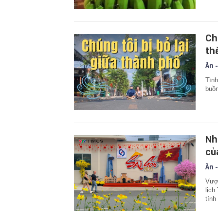
Ch
th
Ăn -
Tình
buồn
Nh
củ
Ăn -
Vượt
lịch
tính