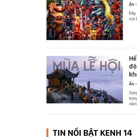
Ăn -
Đây 
mà b
Hế
độ
kh
Ăn -
Sáng
tron
năm 
TIN NỔI BẬT KENH 14