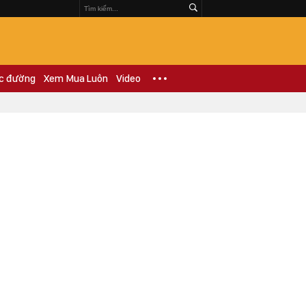
c đường
Xem Mua Luôn
Video