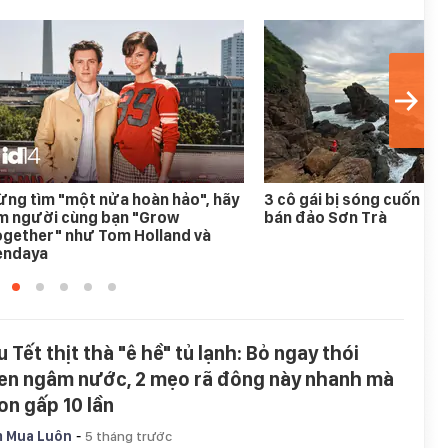
ng tìm "một nửa hoàn hảo", hãy
3 cô gái bị sóng cuốn mất
ìm người cùng bạn "Grow
bán đảo Sơn Trà
ogether" như Tom Holland và
endaya
 Tết thịt thà "ê hề" tủ lạnh: Bỏ ngay thói
en ngâm nước, 2 mẹo rã đông này nhanh mà
on gấp 10 lần
-
 Mua Luôn
5 tháng trước