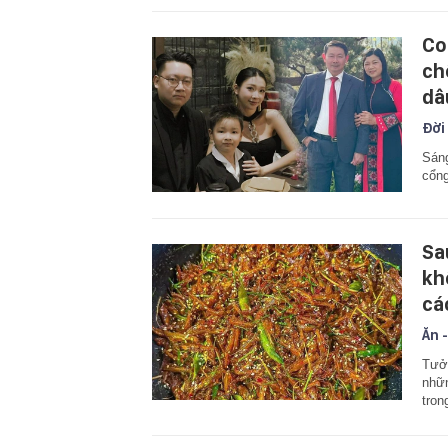
Co
ch
dâ
Đời
Sáng
cổng
Sa
kh
cá
Ăn -
Tưởn
nhữn
tron