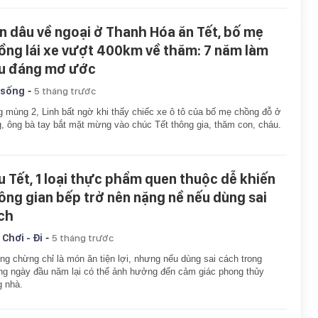
n dâu về ngoại ở Thanh Hóa ăn Tết, bố mẹ
ồng lái xe vượt 400km về thăm: 7 năm làm
u đáng mơ ước
-
 sống
5 tháng trước
 mùng 2, Linh bất ngờ khi thấy chiếc xe ô tô của bố mẹ chồng đỗ ở
, ông bà tay bắt mặt mừng vào chúc Tết thông gia, thăm con, cháu.
u Tết, 1 loại thực phẩm quen thuộc dễ khiến
ông gian bếp trở nên nặng nề nếu dùng sai
ch
-
 Chơi - Đi
5 tháng trước
g chừng chỉ là món ăn tiện lợi, nhưng nếu dùng sai cách trong
g ngày đầu năm lại có thể ảnh hưởng đến cảm giác phong thủy
g nhà.