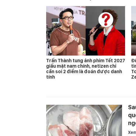
Trấn Thành tung ảnh phim Tết 2027
Đừ
giấu mặt nam chính, netizen chỉ
t
cần soi 2 điểm là đoán được danh
T
tính
Z
Sau
qu
ng
Xem