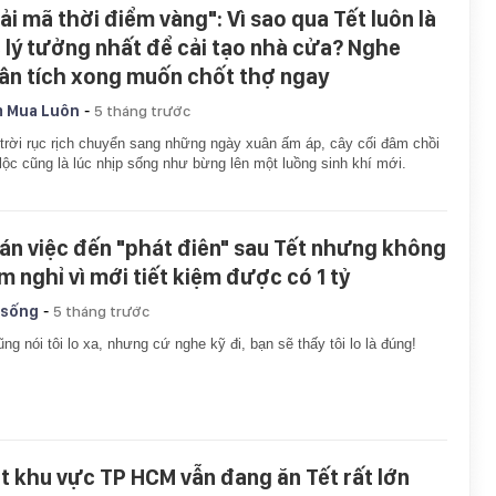
iải mã thời điểm vàng": Vì sao qua Tết luôn là
c lý tưởng nhất để cải tạo nhà cửa? Nghe
ân tích xong muốn chốt thợ ngay
-
 Mua Luôn
5 tháng trước
 trời rục rịch chuyển sang những ngày xuân ấm áp, cây cối đâm chồi
lộc cũng là lúc nhịp sống như bừng lên một luồng sinh khí mới.
án việc đến "phát điên" sau Tết nhưng không
m nghỉ vì mới tiết kiệm được có 1 tỷ
-
 sống
5 tháng trước
ũng nói tôi lo xa, nhưng cứ nghe kỹ đi, bạn sẽ thấy tôi lo là đúng!
t khu vực TP HCM vẫn đang ăn Tết rất lớn