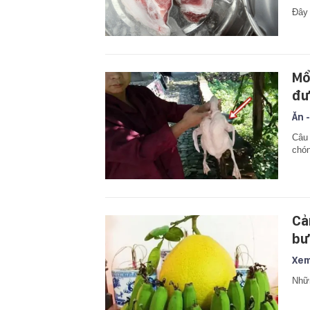
Đây 
Mổ
đượ
Ăn -
Câu 
chón
Cả
bư
Xem
Nhữn