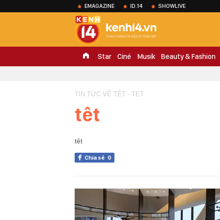
EMAGAZINE
ID.14
SHOWLIVE
Star
Ciné
Musik
Beauty & Fashion
TIN TỨC VỀ TÊT - TET
têt
têt
Chia sẻ
0