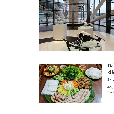
Đầ
ki
Ăn -
Đầu 
than