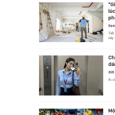
"G
lú
ph
Xem
Tiết
nảy 
Ch
dá
Đời
Ai c
Mộ