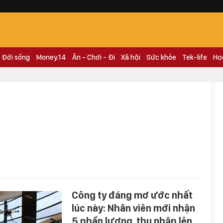
Đời sống
Money.14
Ăn - Chơi - Đi
Xã hội
Sức khỏe
Tek-life
Họ
Công ty đáng mơ ước nhất
lúc này: Nhân viên mới nhận
5 phần lương, thu nhập lên