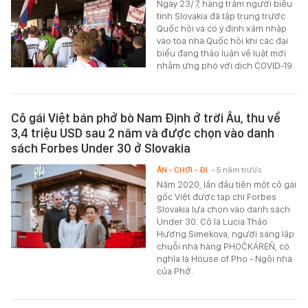
Ngày 23/7, hàng trăm người biểu
tình Slovakia đã tập trung trước
Quốc hội và có ý định xâm nhập
vào tòa nhà Quốc hội khi các đại
biểu đang thảo luận về luật mới
nhằm ứng phó với dịch COVID-19.
Cô gái Việt bán phở bò Nam Định ở trời Âu, thu về
3,4 triệu USD sau 2 năm và được chọn vào danh
sách Forbes Under 30 ở Slovakia
ĂN - CHƠI - ĐI
- 5 năm trước
Năm 2020, lần đầu tiên một cô gái
gốc Việt được tạp chí Forbes
Slovakia lựa chọn vào danh sách
Under 30. Cô là Lucia Thảo
Hương Simekova, người sáng lập
chuỗi nhà hàng PHOČKÁREŇ, có
nghĩa là House of Pho - Ngôi nhà
của Phở.