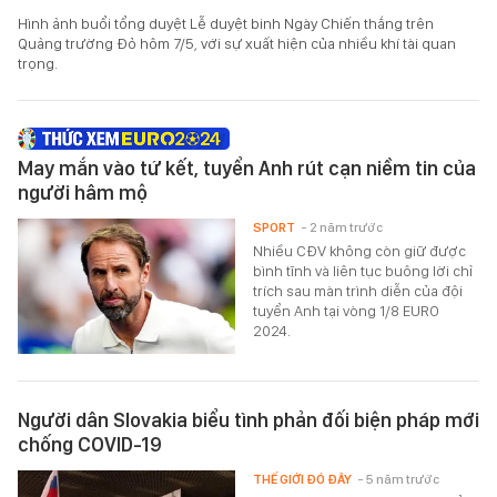
Hình ảnh buổi tổng duyệt Lễ duyệt binh Ngày Chiến thắng trên
Quảng trường Đỏ hôm 7/5, với sự xuất hiện của nhiều khí tài quan
trọng.
May mắn vào tứ kết, tuyển Anh rút cạn niềm tin của
người hâm mộ
SPORT
- 2 năm trước
Nhiều CĐV không còn giữ được
bình tĩnh và liên tục buông lời chỉ
trích sau màn trình diễn của đội
tuyển Anh tại vòng 1/8 EURO
2024.
Người dân Slovakia biểu tình phản đối biện pháp mới
chống COVID-19
THẾ GIỚI ĐÓ ĐÂY
- 5 năm trước