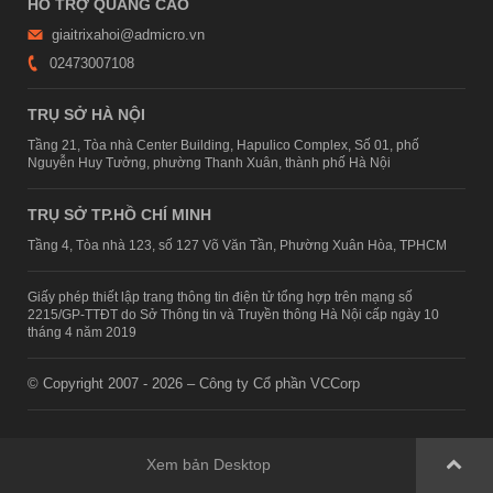
HỖ TRỢ QUẢNG CÁO
giaitrixahoi@admicro.vn
02473007108
TRỤ SỞ HÀ NỘI
Tầng 21, Tòa nhà Center Building, Hapulico Complex, Số 01, phố
Nguyễn Huy Tưởng, phường Thanh Xuân, thành phố Hà Nội
TRỤ SỞ TP.HỒ CHÍ MINH
Tầng 4, Tòa nhà 123, số 127 Võ Văn Tần, Phường Xuân Hòa, TPHCM
Giấy phép thiết lập trang thông tin điện tử tổng hợp trên mạng số
2215/GP-TTĐT do Sở Thông tin và Truyền thông Hà Nội cấp ngày 10
tháng 4 năm 2019
© Copyright 2007 - 2026 – Công ty Cổ phần VCCorp
Xem bản Desktop