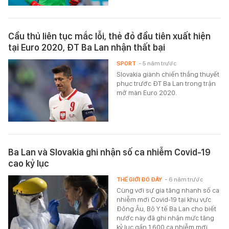
Cầu thủ liên tục mắc lỗi, thẻ đỏ đầu tiên xuất hiện
tại Euro 2020, ĐT Ba Lan nhận thất bại
SPORT
- 5 năm trước
Slovakia giành chiến thắng thuyết
phục trước ĐT Ba Lan trong trận
mở màn Euro 2020.
Ba Lan và Slovakia ghi nhận số ca nhiễm Covid-19
cao kỷ lục
THẾ GIỚI ĐÓ ĐÂY
- 6 năm trước
Cùng với sự gia tăng nhanh số ca
nhiễm mới Covid-19 tại khu vực
Đông Âu, Bộ Y tế Ba Lan cho biết
nước này đã ghi nhận mức tăng
kỷ lục gần 1.600 ca nhiễm mới