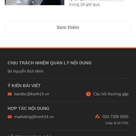
trong 24 giờ qua.
Xem thêm
CHỊU TRÁCH NHIỆM QUẢN LÝ NỘI DUNG
Bà Nguyễn Bích Minh
Ý KIẾN BÀI VIẾT
bandoc@kenh14.vn
Câu hỏi thường gặp
HỢP TÁC NỘI DUNG
marketing@kenh14.vn
024 7309 5555