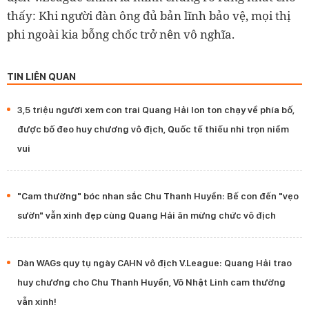
thấy: Khi người đàn ông đủ bản lĩnh bảo vệ, mọi thị
phi ngoài kia bỗng chốc trở nên vô nghĩa.
TIN LIÊN QUAN
3,5 triệu người xem con trai Quang Hải lon ton chạy về phía bố,
được bố đeo huy chương vô địch, Quốc tế thiếu nhi trọn niềm
vui
"Cam thường" bóc nhan sắc Chu Thanh Huyền: Bế con đến "vẹo
sườn" vẫn xinh đẹp cùng Quang Hải ăn mừng chức vô địch
Dàn WAGs quy tụ ngày CAHN vô địch V.League: Quang Hải trao
huy chương cho Chu Thanh Huyền, Võ Nhật Linh cam thường
vẫn xinh!