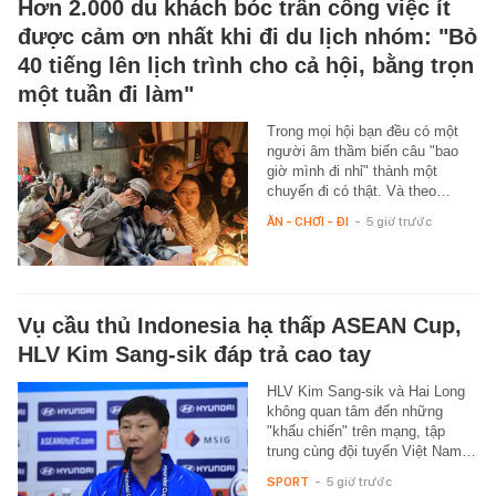
Hơn 2.000 du khách bóc trần công việc ít
được cảm ơn nhất khi đi du lịch nhóm: "Bỏ
40 tiếng lên lịch trình cho cả hội, bằng trọn
một tuần đi làm"
Trong mọi hội bạn đều có một
người âm thầm biến câu "bao
giờ mình đi nhỉ" thành một
chuyến đi có thật. Và theo…
ĂN - CHƠI - ĐI
-
5 giờ trước
Vụ cầu thủ Indonesia hạ thấp ASEAN Cup,
HLV Kim Sang-sik đáp trả cao tay
HLV Kim Sang-sik và Hai Long
không quan tâm đến những
"khẩu chiến" trên mạng, tập
trung cùng đội tuyển Việt Nam…
SPORT
-
5 giờ trước