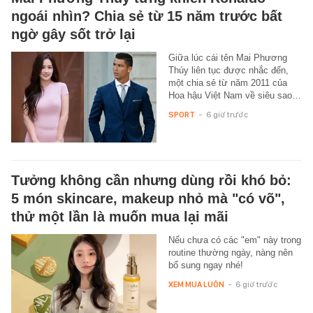
ngoái nhìn? Chia sẻ từ 15 năm trước bất
ngờ gây sốt trở lại
Giữa lúc cái tên Mai Phương
Thúy liên tục được nhắc đến,
một chia sẻ từ năm 2011 của
Hoa hậu Việt Nam về siêu sao…
SPORT
-
6 giờ trước
Tưởng không cần nhưng dùng rồi khó bỏ:
5 món skincare, makeup nhỏ mà "có võ",
thử một lần là muốn mua lại mãi
Nếu chưa có các "em" này trong
routine thường ngày, nàng nên
bổ sung ngay nhé!
XEM MUA LUÔN
-
6 giờ trước