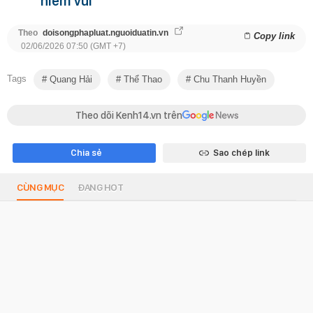
niềm vui
Theo
doisongphapluat.nguoiduatin.vn
Copy link
02/06/2026 07:50 (GMT +7)
Tags
Quang Hải
Thể Thao
Chu Thanh Huyền
Theo dõi Kenh14.vn trên
Chia sẻ
Sao chép link
CÙNG MỤC
ĐANG HOT