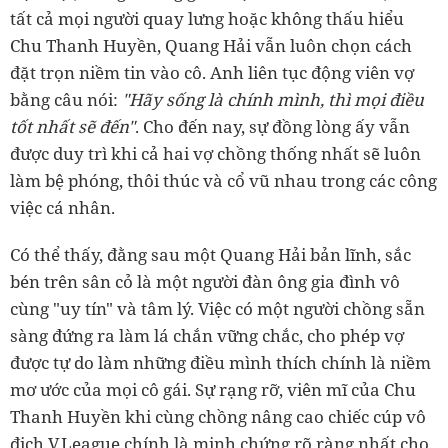
tất cả mọi người quay lưng hoặc không thấu hiểu
Chu Thanh Huyền, Quang Hải vẫn luôn chọn cách
đặt trọn niềm tin vào cô. Anh liên tục động viên vợ
bằng câu nói:
"Hãy sống là chính mình, thì mọi điều
tốt nhất sẽ đến"
. Cho đến nay, sự đồng lòng ấy vẫn
được duy trì khi cả hai vợ chồng thống nhất sẽ luôn
làm bệ phóng, thôi thúc và cổ vũ nhau trong các công
việc cá nhân.
Có thể thấy, đằng sau một Quang Hải bản lĩnh, sắc
bén trên sân cỏ là một người đàn ông gia đình vô
cùng "uy tín" và tâm lý. Việc có một người chồng sẵn
sàng đứng ra làm lá chắn vững chắc, cho phép vợ
được tự do làm những điều mình thích chính là niềm
mơ ước của mọi cô gái. Sự rạng rỡ, viên mĩ của Chu
Thanh Huyền khi cùng chồng nâng cao chiếc cúp vô
địch V.League chính là minh chứng rõ ràng nhất cho