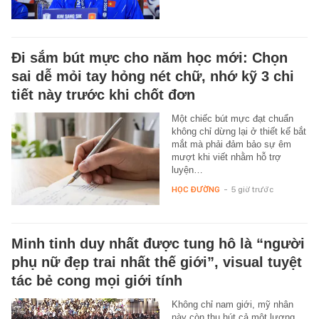
Đi sắm bút mực cho năm học mới: Chọn
sai dễ mỏi tay hỏng nét chữ, nhớ kỹ 3 chi
tiết này trước khi chốt đơn
Một chiếc bút mực đạt chuẩn
không chỉ dừng lại ở thiết kế bắt
mắt mà phải đảm bảo sự êm
mượt khi viết nhằm hỗ trợ
luyện…
HỌC ĐƯỜNG
-
5 giờ trước
Minh tinh duy nhất được tung hô là “người
phụ nữ đẹp trai nhất thế giới”, visual tuyệt
tác bẻ cong mọi giới tính
Không chỉ nam giới, mỹ nhân
này còn thu hút cả một lượng