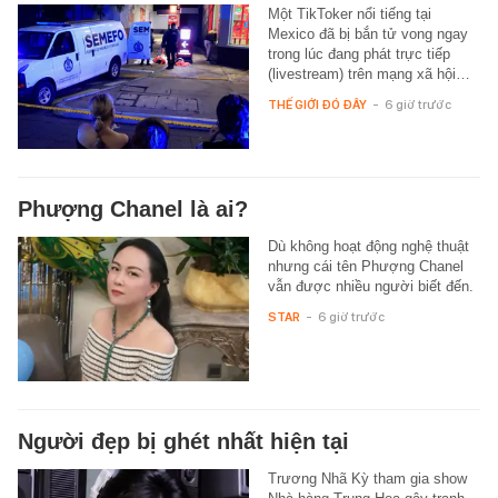
Một TikToker nổi tiếng tại
Mexico đã bị bắn tử vong ngay
trong lúc đang phát trực tiếp
(livestream) trên mạng xã hội…
THẾ GIỚI ĐÓ ĐÂY
-
6 giờ trước
Phượng Chanel là ai?
Dù không hoạt động nghệ thuật
nhưng cái tên Phượng Chanel
vẫn được nhiều người biết đến.
STAR
-
6 giờ trước
Người đẹp bị ghét nhất hiện tại
Trương Nhã Kỳ tham gia show