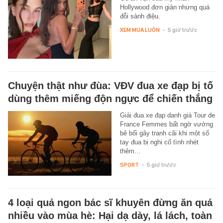
Hollywood đơn giản nhưng quá
đỗi sành điệu.
XEM MUA LUÔN
-
5 giờ trước
Chuyện thật như đùa: VĐV đua xe đạp bị tố
dùng thêm miếng độn ngực để chiến thắng
Giải đua xe đạp danh giá Tour de
France Femmes bất ngờ vướng
bê bối gây tranh cãi khi một số
tay đua bị nghi cố tình nhét
thêm…
SPORT
-
5 giờ trước
4 loại quả ngon bác sĩ khuyên đừng ăn quá
nhiều vào mùa hè: Hại dạ dày, lá lách, toàn