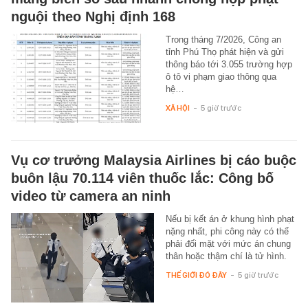
nguội theo Nghị định 168
Trong tháng 7/2026, Công an
tỉnh Phú Thọ phát hiện và gửi
thông báo tới 3.055 trường hợp
ô tô vi phạm giao thông qua
hệ…
XÃ HỘI
-
5 giờ trước
Vụ cơ trưởng Malaysia Airlines bị cáo buộc
buôn lậu 70.114 viên thuốc lắc: Công bố
video từ camera an ninh
Nếu bị kết án ở khung hình phạt
nặng nhất, phi công này có thể
phải đối mặt với mức án chung
thân hoặc thậm chí là tử hình.
THẾ GIỚI ĐÓ ĐÂY
-
5 giờ trước