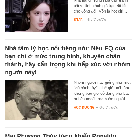
Nhà hàng Trung Hoa gây tranh
cãi vì tính cách giả tạo, đổ lỗi
cho đồng đội. Vốn là hot girl…
STAR
-
6 giờ trước
Nhà tâm lý học nổi tiếng nói: Nếu EQ của
bạn chỉ ở mức trung bình, khuyên chân
thành, hãy cẩn trọng khi tiếp xúc với nhóm
người này!
Nhóm người này giống như một
"củ hành tây" - thế giới nội tâm
không bao giờ dễ dàng phô bày
ra bên ngoài, mà buộc người…
HỌC ĐƯỜNG
-
6 giờ trước
Mai Phương Thúy từng khiến Ronaldo