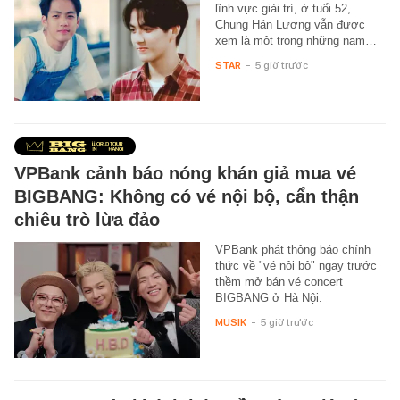
lĩnh vực giải trí, ở tuổi 52,
Chung Hán Lương vẫn được
xem là một trong những nam…
STAR
-
5 giờ trước
VPBank cảnh báo nóng khán giả mua vé
BIGBANG: Không có vé nội bộ, cẩn thận
chiêu trò lừa đảo
VPBank phát thông báo chính
thức về "vé nội bộ" ngay trước
thềm mở bán vé concert
BIGBANG ở Hà Nội.
MUSIK
-
5 giờ trước