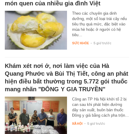
món quen của nhiều gia đình Việt
Theo các chuyên gia dinh
dưỡng, một số loại trái cây nếu
tiêu thụ quá mức, đặc biệt vào
mùa hè hoặc ở người có hệ
tiêu…
SỨC KHỎE
-
5 giờ trước
Khám xét nơi ở, nơi làm việc của Hà
Quang Phước và Bùi Thị Tiết, công an phát
hiện điều bất thường trong 5.772 gói thuốc
mang nhãn "ĐÔNG Y GIA TRUYỀN"
Công an TP Hà Nội khởi tố 2 bị
can sau khi phát hiện đường
dây sản xuất, buôn bán thuốc
Đông y giả bằng cách pha trộn…
XÃ HỘI
-
5 giờ trước