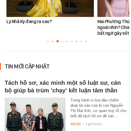
Lý Nhã Kỳ đang ra sao?
Mai Phương Thúy
ngoái nhìn? Chia
bất ngờ gây sốt t
TIN MỚI CẬP NHẬT
Tách hồ sơ, xác minh một số luật sư, cán
bộ giúp bà trùm 'chạy' kết luận tâm thần
Trong hành vi lừa đảo chiếm
đoạt tài sản của bị can Nguyễn
Thị Mai Anh, cơ quan truy tố cho
biết đã tách hồ sơ để xác…
XÃ HỘI
-
7 giờ trước