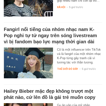
góp nhiều năm chỉ còn lại tro…
XÃ HỘI
-
5 giờ trước
Fangirl nổi tiếng của nhóm nhạc nam K-
Pop nghi tự tử ngay trên sóng livestream
vì bị fandom bạo lực mạng thời gian dài
Cô là một influencer trên TikTok
và là fangirl của một nhóm nhạc
K-Pop từng gây tranh cãi vì
tương tác với thần tượng.
THẾ GIỚI ĐÓ ĐÂY
-
5 giờ trước
Hailey Bieber mặc đẹp không trượt một
phát nào, cứ lên đồ là gái trẻ muốn copy
Gu ăn vận của mỹ nhân