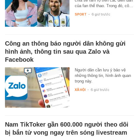
chia sẻ rầm rộ trên các diễn đàn
của fan thể thao. Trong đó, cô…
SPORT
-
6 giờ trước
Công an thông báo người dân không gửi
hình ảnh, thông tin sau qua Zalo và
Facebook
Người dân cần lưu ý bảo vệ
những thông tin, hình ảnh quan
trọng này.
XÃ HỘI
-
6 giờ trước
Nam TikToker gần 600.000 người theo dõi
bị bắn tử vong ngay trên sóng livestream