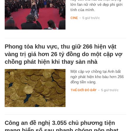
lớn fan nữ nhờ vẻ đẹp phi giới
tính của mình.
CINE
-
5 giờ trước
Phong tỏa khu vực, thu giữ 266 hiện vật
vàng trị giá hơn 26 tỷ đồng do một cặp vợ
chồng phát hiện khi thay sàn nhà
Một cặp vợ chồng tại Anh bất
ngờ phát hiện kho báu hơn 266
đồng tiền vàng.
THẾ GIỚI ĐÓ ĐÂY
-
5 giờ trước
Công an đề nghị 3.055 chủ phương tiện
mang biển số sau nhanh chóng nộp phạt