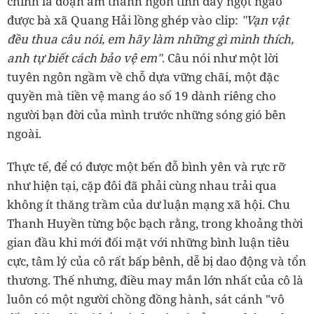
chính là đoạn âm thanh ngôn tình đầy ngọt ngào
được bà xã Quang Hải lồng ghép vào clip:
"Vạn vật
đều thua câu nói, em hãy làm những gì mình thích,
anh tự biết cách bảo vệ em"
. Câu nói như một lời
tuyên ngôn ngầm về chỗ dựa vững chãi, một đặc
quyền mà tiền vệ mang áo số 19 dành riêng cho
người bạn đời của mình trước những sóng gió bên
ngoài.
Thực tế, để có được một bến đỗ bình yên và rực rỡ
như hiện tại, cặp đôi đã phải cùng nhau trải qua
không ít thăng trầm của dư luận mạng xã hội. Chu
Thanh Huyền từng bộc bạch rằng, trong khoảng thời
gian đầu khi mới đối mặt với những bình luận tiêu
cực, tâm lý của cô rất bấp bênh, dễ bị dao động và tổn
thương. Thế nhưng, điều may mắn lớn nhất của cô là
luôn có một người chồng đồng hành, sát cánh "vô