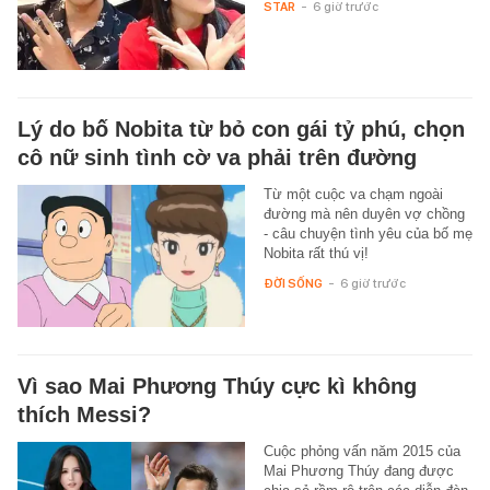
STAR
-
6 giờ trước
Lý do bố Nobita từ bỏ con gái tỷ phú, chọn
cô nữ sinh tình cờ va phải trên đường
Từ một cuộc va chạm ngoài
đường mà nên duyên vợ chồng
- câu chuyện tình yêu của bố mẹ
Nobita rất thú vị!
ĐỜI SỐNG
-
6 giờ trước
Vì sao Mai Phương Thúy cực kì không
thích Messi?
Cuộc phỏng vấn năm 2015 của
Mai Phương Thúy đang được