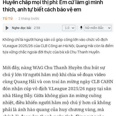
Huyền chấp mọi thị phi: Em cứ làm gì mình
thích, anh tự biết cách bảo vệ em
TÚ TÚ
2 tháng trước
Nghe đọc bài
2:59
Không chỉ là người hùng sân cỏ góp công lớn vào chức vô địch
V.League 2025/26 của CLB Công an Hà Nội, Quang Hải còn là điểm
tựa vững chắc ngoài đời thực của bà xã Chu Thanh Huyền.
Mới đây, nàng WAG Chu Thanh Huyền thu hút sự
chú ý lớn từ người hâm mộ khi chia sẻ đoạn video
cùng Quang Hải và con trai ăn mừng ngày CLB CAHN
đón nhận cúp vô địch V.League 2025/26 ngay tại sân
nhà Hàng Đẫy. Giữa không gian ăn mừng cuồng
nhiệt, điều khiến người hâm mộ chú ý hơn cả không
phải là ánh hào quang của huy chương vàng, mà