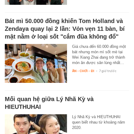
Bát mì 50.000 đồng khiến Tom Holland và
Zendaya quay lại 2 lần: Vỏn vẹn 11 bàn, bí
mật nằm ở loại sốt "cắm đũa không đổ"
Giá chưa đến 60.000 đồng một
bát nhưng món mì sốt mè tại
Wei Xiang Zhai đang trở thành
món ăn được săn lùng nhất…
ĂN - CHƠI - ĐI
-
7 giờ trước
Mối quan hệ giữa Lý Nhã Kỳ và
HIEUTHUHAI
Lý Nhã Kỳ và HIEUTHUHAI
quen biết nhau từ khoảng năm
2020.