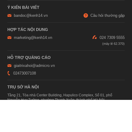
Ý KIẾN BÀI VIẾT
bandoc@kenh14.vn
Câu hỏi thường gặp
HỢP TÁC NỘI DUNG
marketing@kenh14.vn
024 7309 5555
HỖ TRỢ QUẢNG CÁO
giaitrixahoi@admicro.vn
02473007108
TRỤ SỞ HÀ NỘI
Tầng 21, Tòa nhà Center Building, Hapulico Complex, Số 01, phố
Nguyễn Huy Tưởng, phường Thanh Xuân, thành phố Hà Nội
TRỤ SỞ TP.HỒ CHÍ MINH
Tầng 4, Tòa nhà 123, số 127 Võ Văn Tần, Phường Xuân Hòa, TPHCM