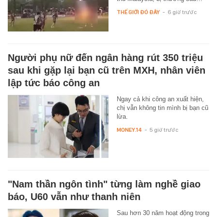
THẾ GIỚI ĐÓ ĐÂY
-
6 giờ trước
Người phụ nữ đến ngân hàng rút 350 triệu
sau khi gặp lại bạn cũ trên MXH, nhân viên
lập tức báo công an
Ngay cả khi công an xuất hiện,
chị vẫn không tin mình bị bạn cũ
lừa.
MONEY.14
-
5 giờ trước
"Nam thần ngôn tình" từng làm nghề giao
báo, U60 vẫn như thanh niên
Sau hơn 30 năm hoạt động trong