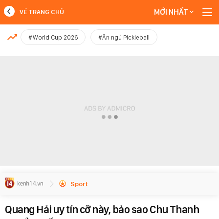
MỚI NHẤT
VỀ TRANG CHỦ
MỚI NHẤT
#World Cup 2026
#Ăn ngủ Pickleball
Xem thêm
Sport
Quang Hải uy tín cỡ này, bảo sao Chu Thanh