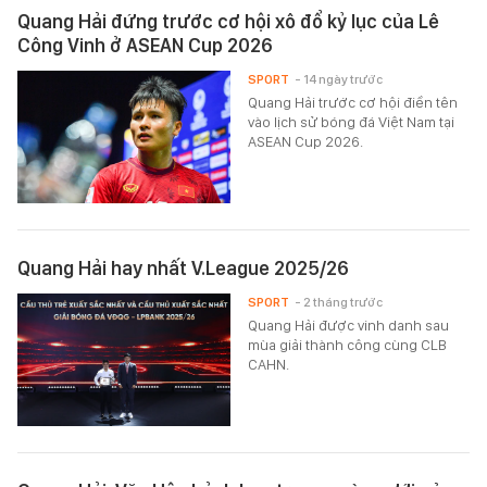
Quang Hải đứng trước cơ hội xô đổ kỷ lục của Lê
Công Vinh ở ASEAN Cup 2026
SPORT
- 14 ngày trước
Quang Hải trước cơ hội điền tên
vào lịch sử bóng đá Việt Nam tại
ASEAN Cup 2026.
Quang Hải hay nhất V.League 2025/26
SPORT
- 2 tháng trước
Quang Hải được vinh danh sau
mùa giải thành công cùng CLB
CAHN.