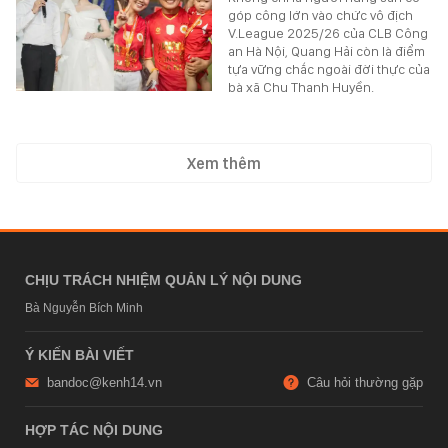
góp công lớn vào chức vô địch
V.League 2025/26 của CLB Công
an Hà Nội, Quang Hải còn là điểm
tựa vững chắc ngoài đời thực của
bà xã Chu Thanh Huyền.
Xem thêm
CHỊU TRÁCH NHIỆM QUẢN LÝ NỘI DUNG
Bà Nguyễn Bích Minh
Ý KIẾN BÀI VIẾT
bandoc@kenh14.vn
Câu hỏi thường gặp
HỢP TÁC NỘI DUNG