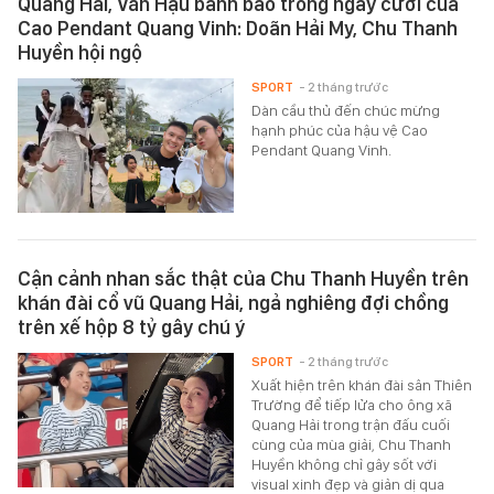
Quang Hải, Văn Hậu bảnh bao trong ngày cưới của
Cao Pendant Quang Vinh: Doãn Hải My, Chu Thanh
Huyền hội ngộ
SPORT
- 2 tháng trước
Dàn cầu thủ đến chúc mừng
hạnh phúc của hậu vệ Cao
Pendant Quang Vinh.
Cận cảnh nhan sắc thật của Chu Thanh Huyền trên
khán đài cổ vũ Quang Hải, ngả nghiêng đợi chồng
trên xế hộp 8 tỷ gây chú ý
SPORT
- 2 tháng trước
Xuất hiện trên khán đài sân Thiên
Trường để tiếp lửa cho ông xã
Quang Hải trong trận đấu cuối
cùng của mùa giải, Chu Thanh
Huyền không chỉ gây sốt với
visual xinh đẹp và giản dị qua