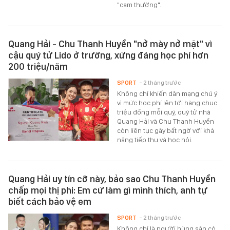
"cam thường".
Quang Hải - Chu Thanh Huyền "nở mày nở mặt" vì
cậu quý tử Lido ở trường, xứng đáng học phí hơn
200 triệu/năm
SPORT
- 2 tháng trước
Không chỉ khiến dân mạng chú ý
vì mức học phí lên tới hàng chục
triệu đồng mỗi quý, quý tử nhà
Quang Hải và Chu Thanh Huyền
còn liên tục gây bất ngờ với khả
năng tiếp thu và học hỏi.
Quang Hải uy tín cỡ này, bảo sao Chu Thanh Huyền
chấp mọi thị phi: Em cứ làm gì mình thích, anh tự
biết cách bảo vệ em
SPORT
- 2 tháng trước
Không chỉ là người hùng sân cỏ