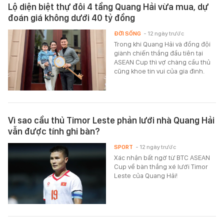
Lộ diện biệt thự đôi 4 tầng Quang Hải vừa mua, dự
đoán giá không dưới 40 tỷ đồng
ĐỜI SỐNG
- 12 ngày trước
Trong khi Quang Hải và đồng đội
giành chiến thắng đầu tiên tại
ASEAN Cup thì vợ chàng cầu thủ
cũng khoe tin vui của gia đình.
Vì sao cầu thủ Timor Leste phản lưới nhà Quang Hải
vẫn được tính ghi bàn?
SPORT
- 12 ngày trước
Xác nhận bất ngờ từ BTC ASEAN
Cup về bàn thắng xé lưới Timor
Leste của Quang Hải!